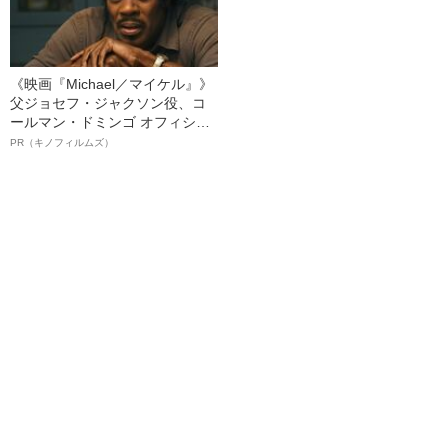
《映画『Michael／マイケル』》
父ジョセフ・ジャクソン役、コ
ールマン・ドミンゴ オフィシャ
ルインタビュー“観客を魅了した
PR（キノフィルムズ）
名優、複雑な父親像への想いを
語る”《日本興収70億円突破》