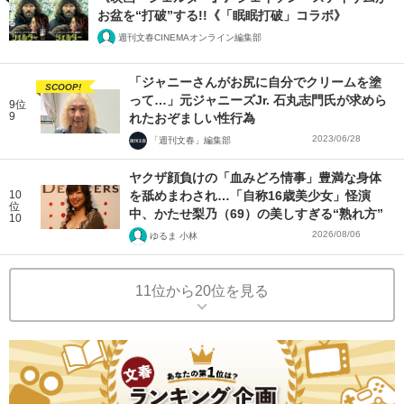
お盆を“打破”する!!《「眠眠打破」コラボ》
週刊文春CINEMAオンライン編集部
「ジャニーさんがお尻に自分でクリームを塗
SCOOP!
って…」元ジャニーズJr. 石丸志門氏が求めら
9位
9
れたおぞましい性行為
2023/06/28
「週刊文春」編集部
ヤクザ顔負けの「血みどろ情事」豊満な身体
10
を舐めまわされ…「自称16歳美少女」怪演
位
中、かたせ梨乃（69）の美しすぎる“熟れ方”
10
2026/08/06
ゆるま 小林
11位から20位を見る