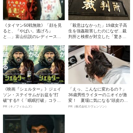
《タイマン50戦無敗》「顔を見
「殺意はなかった」19歳女子高
ると、『やばい。逃げろ』
生を強姦殺害したのになぜ…裁
と…」富山伝説のレディース初
判所と検察が対立した「驚きの
代総長（36）が語る、ギャルサ
判決」（昭和42年の事件）
ー制圧と朝までのバイク暴走
《映画『シェルター』》ジェイ
「えっ、こんなに変わるの？」
ソン・ステイサムがお盆を“打
36歳男性ライターのニオイが激
破”する!!《「眠眠打破」コラ
変！ 夏場に気になる“頭皮のニ
ボ》
オイ”や“ベタつき”を解消す
PR（キノフィルムズ）
PR（株式会社スヴェンソン）
る、“ウィッグのスペシャリス
ト”が生み出した徹底ケアとは