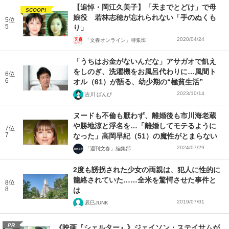
【追悼・岡江久美子】「天までとどけ」で母
SCOOP!
娘役 若林志穂が忘れられない「手のぬくも
5位
5
り」
2020/04/24
「文春オンライン」特集班
「うちはお金がないんだな」アサガオで飢え
をしのぎ、洗濯機をお風呂代わりに…風間ト
6位
6
オル（61）が語る、幼少期の“極貧生活”
2023/10/14
吉川 ばんび
ヌードも不倫も厭わず、離婚後も市川海老蔵
や勝地涼と浮名を…「離婚してモテるように
7位
7
なった」高岡早紀（51）の魔性がとまらない
2024/07/29
「週刊文春」編集部
2度も誘拐された少女の両親は、犯人に性的に
籠絡されていた……全米を驚愕させた事件と
8位
8
は
2019/07/01
辰巳JUNK
PR
《映画『シェルター』》ジェイソン・ステイサムが