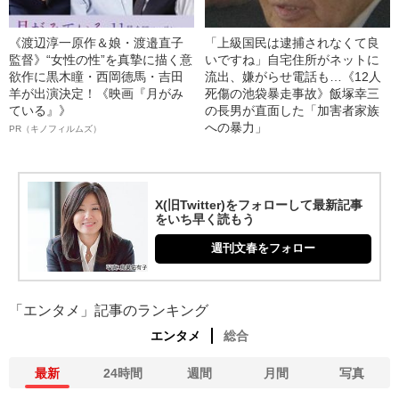
《渡辺淳一原作＆娘・渡邉直子
「上級国民は逮捕されなくて良
監督》“女性の性”を真摯に描く意
いですね」自宅住所がネットに
欲作に黒木瞳・西岡德馬・吉田
流出、嫌がらせ電話も…《12人
羊が出演決定！《映画『月がみ
死傷の池袋暴走事故》飯塚幸三
ている』》
の長男が直面した「加害者家族
への暴力」
PR（キノフィルムズ）
X(旧Twitter)をフォローして最新記事
をいち早く読もう
週刊文春をフォロー
「エンタメ」記事のランキング
エンタメ
総合
最新
24時間
週間
月間
写真