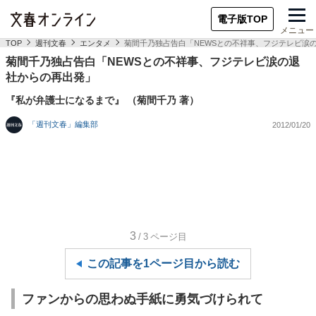
電子版TOP
メニュー
TOP
週刊文春
エンタメ
菊間千乃独占告白「NEWSとの不祥事、フジテレビ涙
菊間千乃独占告白「NEWSとの不祥事、フジテレビ涙の退
社からの再出発」
『私が弁護士になるまで』 （菊間千乃 著）
「週刊文春」編集部
2012/01/20
3
/3
ページ目
この記事を1ページ目から読む
ファンからの思わぬ手紙に勇気づけられて