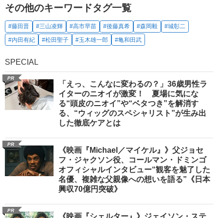
その他のキーワードタグ一覧
#藤田晋
#三山凌輝
#高市早苗
#後藤真希
#森岡毅
#城彰二
#内田有紀
#松田聖子
#玉木雄一郎
#亀和田武
SPECIAL
PR
「えっ、こんなに変わるの？」36歳男性ラ
イターのニオイが激変！ 夏場に気にな
る“頭皮のニオイ”や“ベタつき”を解消す
る、“ウィッグのスペシャリスト”が生み出
した徹底ケアとは
PR
《映画『Michael／マイケル』》父ジョセ
フ・ジャクソン役、コールマン・ドミンゴ
オフィシャルインタビュー“観客を魅了した
名優、複雑な父親像への想いを語る”《日本
興収70億円突破》
PR
《映画『シェルター』》ジェイソン・ステ