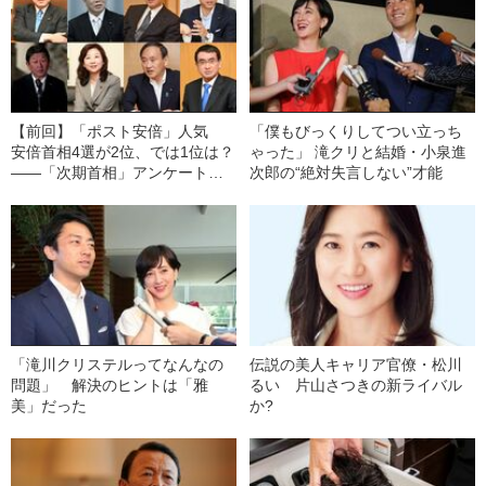
【前回】「ポスト安倍」人気
「僕もびっくりしてつい立っち
安倍首相4選が2位、では1位は？
ゃった」 滝クリと結婚・小泉進
――「次期首相」アンケート結
次郎の“絶対失言しない”才能
果
「滝川クリステルってなんなの
伝説の美人キャリア官僚・松川
問題」 解決のヒントは「雅
るい 片山さつきの新ライバル
美」だった
か?