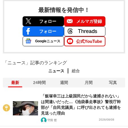
最新情報を発信中！
フォロー
メルマガ登録
フォロー
公式YouTube
Googleニュース
「ニュース」記事のランキング
ニュース
総合
最新
24時間
週間
月間
写真
「飯塚幸三は上級国民だから逮捕されない」
は間違いだった…《池袋暴走事故》警視庁幹
部が「自民党議員」に呼び出されても逮捕を
見送った理由
2026/08/08
守田 哲