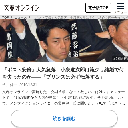
電子版TOP
メニュー
TOP
ニュース
「ポスト安倍」人気急落 小泉進次郎は滝クリ結婚で何を失ったの
「ポスト安倍」人気急落 小泉進次郎は滝クリ結婚で何
を失ったのか――「プリンスは必ず転落する」
常井 健一
2019/12/31
文春オンラインで実施した「次期首相になって欲しいのは誰？」アンケー
トで、4月の調査から人気が急落した小泉進次郎環境相。その要因につい
て、ノンフィクションライターの常井健一氏に聞いた。（#1で「ポスト安
倍」アンケート…
続きを読む