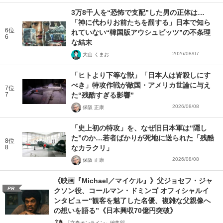
3万8千人を“恐怖で支配”した男の正体は…
「神に代わりお前たちを罰する」日本で知ら
6位
れていない“韓国版アウシュビッツ”の不条理
6
な結末
2026/08/07
大山 くまお
「ヒトより下等な獣」「日本人は皆殺しにす
べき」特攻作戦が敵国・アメリカ世論に与え
7位
7
た“残酷すぎる影響”
2026/08/08
保阪 正康
「史上初の特攻」を、なぜ旧日本軍は“隠し
た”のか…若者ばかりが死地に送られた「残酷
8位
8
なカラクリ」
2026/08/08
保阪 正康
《映画『Michael／マイケル』》父ジョセフ・ジャ
PR
クソン役、コールマン・ドミンゴ オフィシャルイ
ンタビュー“観客を魅了した名優、複雑な父親像へ
の想いを語る”《日本興収70億円突破》
「文春オンライン」編集部