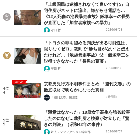
「上級国民は逮捕されなくて良いですね」自
宅住所がネットに流出、嫌がらせ電話も…
《12人死傷の池袋暴走事故》飯塚幸三の長男
が直面した「加害者家族への暴力」
2026/08/08
守田 哲
「トヨタの非を認める判決が出る可能性は、
限りなくゼロ」裁判で“勝ち目がない”と伝え
たけれど…《池袋暴走事故》父・飯塚幸三を
説得できなかった「長男の葛藤」
2026/08/08
守田 哲
NEW
京都男児行方不明事件まとめ 「週刊文春」の
4位
徹底取材で明らかになった真相
4
9時間前
「週刊文春」編集部
「殺意はなかった」19歳女子高生を強姦殺害
したのになぜ…裁判所と検察が対立した「驚
5位
5
きの判決」（昭和42年の事件）
2026/08/07
鉄人ノンフィクション編集部