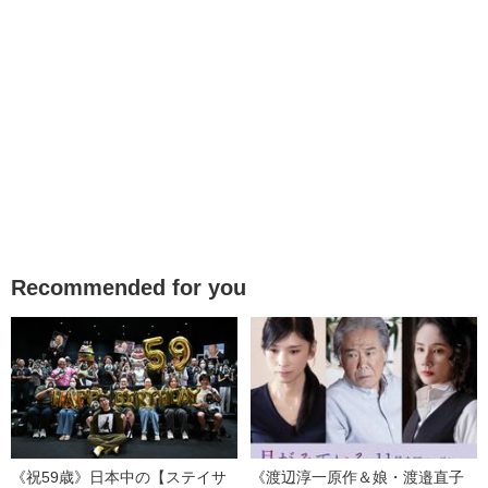
Recommended for you
《祝59歳》日本中の【ステイサ
《渡辺淳一原作＆娘・渡邉直子