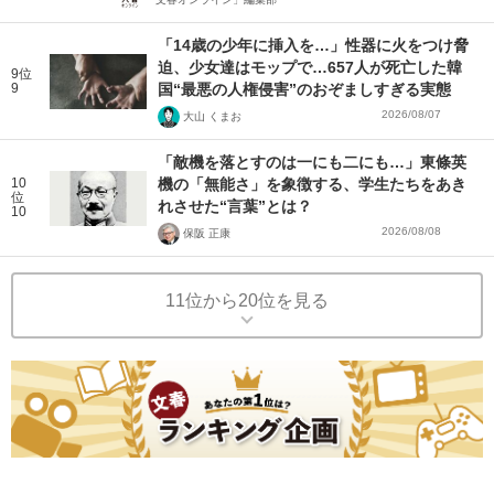
「14歳の少年に挿入を…」性器に火をつけ脅
迫、少女達はモップで…657人が死亡した韓
9位
9
国“最悪の人権侵害”のおぞましすぎる実態
2026/08/07
大山 くまお
「敵機を落とすのは一にも二にも…」東條英
10
機の「無能さ」を象徴する、学生たちをあき
位
れさせた“言葉”とは？
10
2026/08/08
保阪 正康
11位から20位を見る