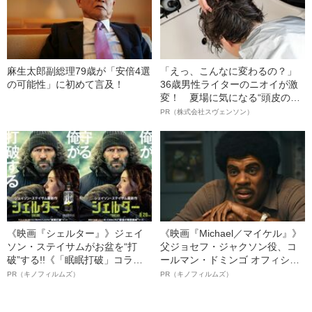
麻生太郎副総理79歳が「安倍4選
「えっ、こんなに変わるの？」
の可能性」に初めて言及！
36歳男性ライターのニオイが激
変！ 夏場に気になる“頭皮のニ
オイ”や“ベタつき”を解消す
PR（株式会社スヴェンソン）
る、“ウィッグのスペシャリス
ト”が生み出した徹底ケアとは
《映画『シェルター』》ジェイ
《映画『Michael／マイケル』》
ソン・ステイサムがお盆を“打
父ジョセフ・ジャクソン役、コ
破”する!!《「眠眠打破」コラ
ールマン・ドミンゴ オフィシャ
ボ》
ルインタビュー“観客を魅了した
PR（キノフィルムズ）
PR（キノフィルムズ）
名優、複雑な父親像への想いを
語る”《日本興収70億円突破》