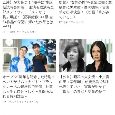
ム愛】が大暴走！ “勝手に”生誕
監督》“女性の性”を真摯に描く意
祭試写会開催！ 主演も助演も全
欲作に黒木瞳・西岡德馬・吉田
部ステイサム！「ステサミー
羊が出演決定！《映画『月がみ
賞」爆誕！【応募総数941票 全
ている』》
54作品の栄冠に輝いた作品とは
PR（キノフィルムズ）
ー!?】
PR（（株）キノフィルムズ）
オープン1周年を記念した特別イ
【独自】昭和の大女優・小川真
ベントがサムソナイト・ブラッ
由美（享年86）が鹿児島で3月に
クレーベル銀座店で開催 仕事
死去していた 実娘が明かす
も人生も自分らしく～笑顔あふ
「毒母」の素顔と空白の晩年
れる特別対談～
PR（サムソナイト・ジャパン）