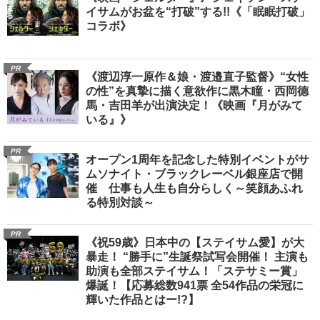
イサムがお盆を“打破”する!!《「眠眠打破」
コラボ》
PR
《渡辺淳一原作＆娘・渡邉直子監督》“女性
の性”を真摯に描く意欲作に黒木瞳・西岡德
馬・吉田羊が出演決定！《映画『月がみて
いる』》
PR
オープン1周年を記念した特別イベントがサ
ムソナイト・ブラックレーベル銀座店で開
催 仕事も人生も自分らしく～笑顔あふれ
る特別対談～
PR
《祝59歳》日本中の【ステイサム愛】が大
暴走！ “勝手に”生誕祭試写会開催！ 主演も
助演も全部ステイサム！「ステサミー賞」
爆誕！【応募総数941票 全54作品の栄冠に
輝いた作品とはー!?】