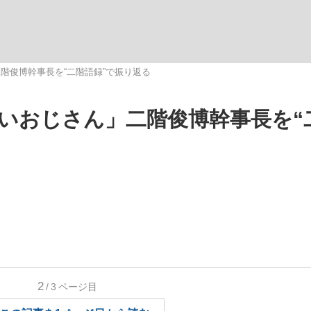
階俊博幹事長を“二階語録”で振り返る
いおじさん」二階俊博幹事長を“
手が証言した“NPB聞...
「クマが悪者扱いされているの
キングの誕生
もっと見る
2
/3
ページ目
カー日本代表・森保一監督...