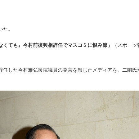
いた。
なくても』今村前復興相辞任でマスコミに恨み節」
（スポーツ
辞任した今村雅弘衆院議員の発言を報じたメディアを、二階氏