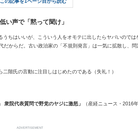
この記事を1ページ目から読む
もっと見る
 低い声で「黙って聞け」
るうちはいいが、こういう人をオモテに出したらヤバいのでは
時代だからだ。古い政治家の「不規則発言」は一気に拡散し、問
ら二階氏の言動に注目しはじめたのである（失礼！）
』 衆院代表質問で野党のヤジに激怒」
（産経ニュース・2016年
ADVERTISEMENT