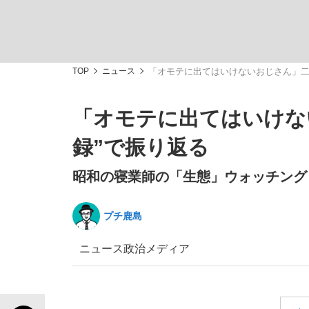
観る将棋、読む将棋
TOP
ニュース
「オモテに出てはいけないおじさん」二
「オモテに出てはいけな
「敗因分析は一切聞かれなかった」侍ジャパン選
録”で振り返る
昭和の寝業師の「生態」ウォッチング
プチ鹿島
いまさら聞けない資産運用のすべて
ニュース
政治
メディア
「目標達成できなかったからと言って…」サッ