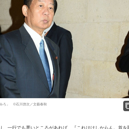
みろ」 ©石川啓次／文藝春秋
り、一行でも悪いところがあれば、『これはけしからん。首を