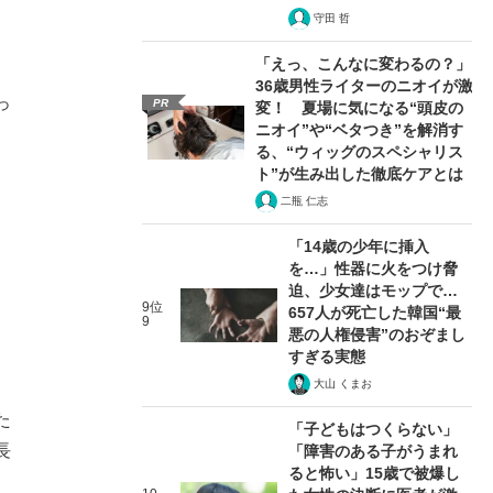
守田 哲
「えっ、こんなに変わるの？」
36歳男性ライターのニオイが激
っ
PR
変！ 夏場に気になる“頭皮の
ニオイ”や“ベタつき”を解消す
る、“ウィッグのスペシャリス
ト”が生み出した徹底ケアとは
二瓶 仁志
「14歳の少年に挿入
を…」性器に火をつけ脅
迫、少女達はモップで…
9位
657人が死亡した韓国“最
9
悪の人権侵害”のおぞまし
すぎる実態
大山 くまお
た
「子どもはつくらない」
長
「障害のある子がうまれ
ると怖い」15歳で被爆し