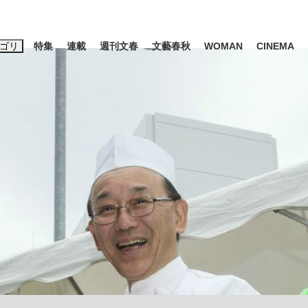
ゴリ
特集
連載
週刊文春
文藝春秋
WOMAN
CINEMA
キーワード入力
ス
エンタメ
ライフ
ビジネス
ーワードタグ一覧
山凌輝
#高市早苗
#後藤真希
#森岡毅
#城彰二
#内田有紀
#亀和田武
て明かした日本代表監督に...
「最悪の空気のまま解散」W
私のあのとき