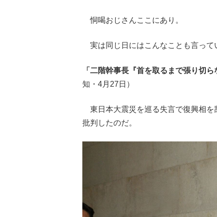
恫喝おじさんここにあり。
実は同じ日にはこんなことも言って
「二階幹事長『首を取るまで張り切ら
知・4月27日）
東日本大震災を巡る失言で復興相を
批判したのだ。