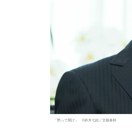
「黙って聞け」 ©鈴木七絵／文藝春秋