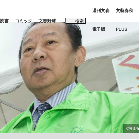
週刊文春
文藝春秋
読書
コミック
文春野球
検索
電子版
PLUS
インタビュー
読書
#松田聖子
BC日本代表“敗戦”の真実 選手が明かす...
、私のいま