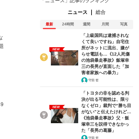
「ニュース」記事のランキング
ニュース
総合
最新
24時間
週間
月間
写真
「上級国民は逮捕されな
な
くて良いですね」自宅住
題
所がネットに流出、嫌が
NEW
らせ電話も…《12人死傷
の池袋暴走事故》飯塚幸
三の長男が直面した「加
害者家族への暴力」
守田 哲
「トヨタの非を認める判
決が出る可能性は、限り
9
なくゼロ」裁判で“勝ち目
NEW
がない”と伝えたけれど…
《池袋暴走事故》父・飯
塚幸三を説得できなかっ
た「長男の葛藤」
守田 哲