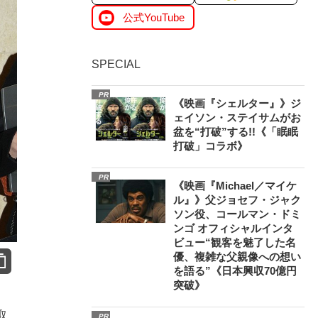
公式YouTube
SPECIAL
PR
《映画『シェルター』》ジ
ェイソン・ステイサムがお
盆を“打破”する!!《「眠眠
打破」コラボ》
PR
《映画『Michael／マイケ
ル』》父ジョセフ・ジャク
ソン役、コールマン・ドミ
ンゴ オフィシャルインタ
ビュー“観客を魅了した名
優、複雑な父親像への想い
を語る”《日本興収70億円
突破》
取
PR