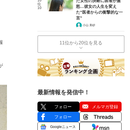
10
た女性の決断に医者が激
位
怒…彼女の人生を変え
10
た“医者からの衝撃的な一
言”
小山 美砂
報
11位から20位を見る
が
最新情報を発信中！
フォロー
メルマガ登録
フォロー
Googleニュース