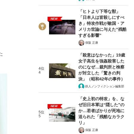
「ヒトより下等な獣」
「日本人は皆殺しにすべ
NEW
き」特攻作戦が敵国・ア
メリカ世論に与えた“残酷
すぎる影響”
保阪 正康
た
「殺意はなかった」19歳
女子高生を強姦殺害した
のになぜ…裁判所と検察
4位
4
が対立した「驚きの判
決」（昭和42年の事件）
鉄人ノンフィクション編集部
「史上初の特攻」を、な
ぜ旧日本軍は“隠した”の
NEW
か…若者ばかりが死地に
5位
5
送られた「残酷なカラク
リ」
保阪 正康