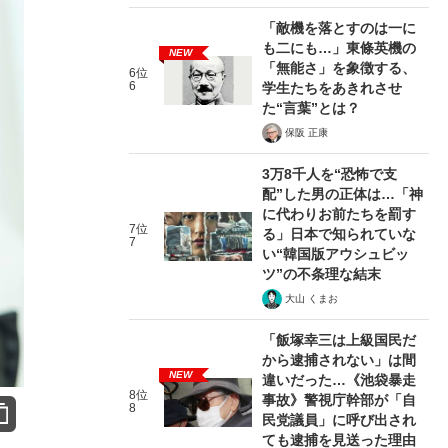
「敵機を落とすのは一に
も二にも…」東條英機の
NEW
「無能さ」を象徴する、
6位
6
学生たちをあきれさせ
た“言葉”とは？
保阪 正康
3万8千人を“恐怖で支
配”した男の正体は…「神
に代わりお前たちを罰す
7位
る」日本で知られていな
7
い“韓国版アウシュビッ
ツ”の不条理な結末
大山 くまお
「飯塚幸三は上級国民だ
から逮捕されない」は間
NEW
違いだった…《池袋暴走
8位
事故》警視庁幹部が「自
8
民党議員」に呼び出され
ても逮捕を見送った理由