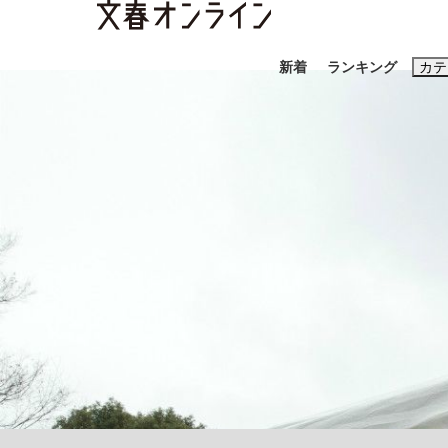
新着
ランキング
カテ
スクープ
ニュー
おすすめのキ
#藤田晋
#三
#玉木雄一郎
「90%は失敗する。でも…」本田圭佑が初め
終戦から81年