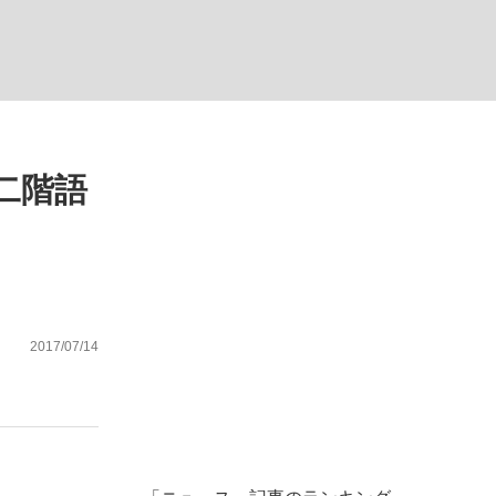
二階語
が悲しい」『北の国から』倉本聰氏（91...
を、目撃せよ。
2017/07/14