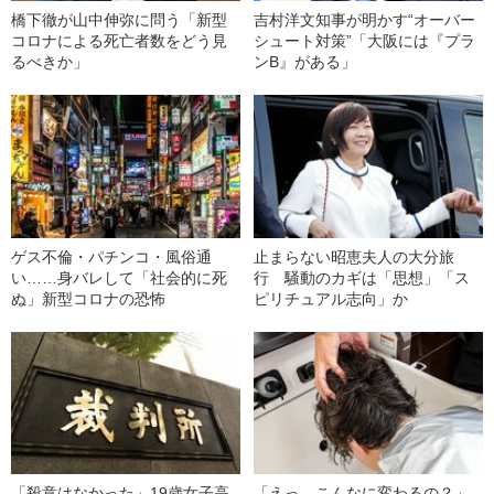
橋下徹が山中伸弥に問う「新型
吉村洋文知事が明かす“オーバー
コロナによる死亡者数をどう見
シュート対策”「大阪には『プラ
るべきか」
ンB』がある」
ゲス不倫・パチンコ・風俗通
止まらない昭恵夫人の大分旅
い……身バレして「社会的に死
行 騒動のカギは「思想」「ス
ぬ」新型コロナの恐怖
ピリチュアル志向」か
「殺意はなかった」19歳女子高
「えっ、こんなに変わるの？」