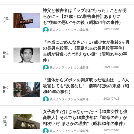
神父と被害者は「ラブホに行った」ことが明
らかに⋯【27歳・CA殺害事件】あまりに
7位
7
も“後味の悪い”その後（昭和34年の事件）
2026/06/01
鉄人ノンフィクション編集部
「本当にごめんなさい」17歳少女が生後5ヶ月
の長男を殺害…《高島忠夫の長男殺害事件》
8位
夫婦が背負った“消えない傷”（昭和39年の事
8
件）
2026/03/09
鉄人ノンフィクション編集部
「遺体からズボンを剥ぎ取った理由は…」8人
殺害しても“反省なし”…前科8犯男の末路（昭
9位
9
和40年の事件）
2026/07/18
鉄人ノンフィクション編集部
女子高生だけじゃなかった⋯【23歳女性も強
10
姦殺人】それでも18歳少年に「助命の声」が
位
相次いだ“まさかの理由”（昭和33年の事件）
10
2026/07/03
鉄人ノンフィクション編集部