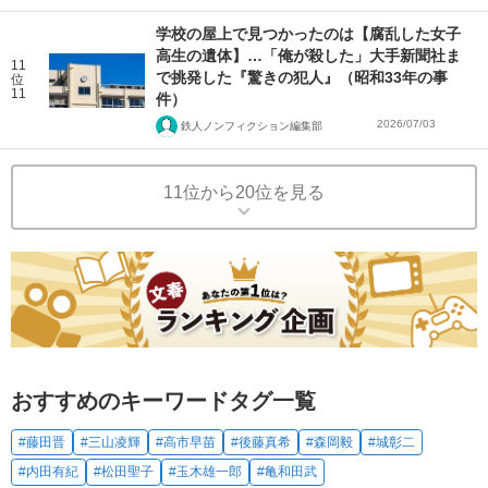
学校の屋上で見つかったのは【腐乱した女子
高生の遺体】…「俺が殺した」大手新聞社ま
11
で挑発した『驚きの犯人』（昭和33年の事
位
11
件）
2026/07/03
鉄人ノンフィクション編集部
11位から20位を見る
おすすめのキーワードタグ一覧
#藤田晋
#三山凌輝
#高市早苗
#後藤真希
#森岡毅
#城彰二
#内田有紀
#松田聖子
#玉木雄一郎
#亀和田武