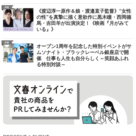
PR
《渡辺淳一原作＆娘・渡邉直子監督》“女性
の性”を真摯に描く意欲作に黒木瞳・西岡德
馬・吉田羊が出演決定！《映画『月がみて
いる』》
PR
オープン1周年を記念した特別イベントがサ
ムソナイト・ブラックレーベル銀座店で開
催 仕事も人生も自分らしく～笑顔あふれ
る特別対談～