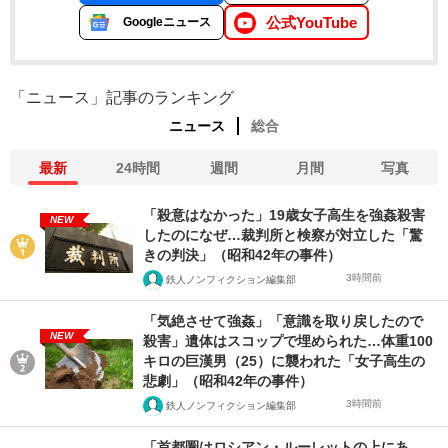
公式YouTube
Googleニュース
「ニュース」記事のランキング
ニュース
総合
最新
24時間
週間
月間
写真
「殺意はなかった」19歳女子高生を強姦殺害
NEW
したのになぜ…裁判所と検察が対立した「驚
きの判決」（昭和42年の事件）
3時間前
鉄人ノンフィクション編集部
「気絶させて強姦」「意識を取り戻したので
NEW
殺害」遺体はスコップで埋められた…体重100
キロの巨漢男（25）に襲われた「女子高生の
悲劇」（昭和42年の事件）
3時間前
鉄人ノンフィクション編集部
「首都圏はロシアン・ルーレットの上にあ