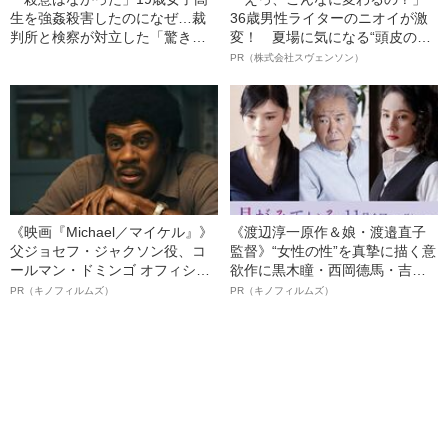
生を強姦殺害したのになぜ…裁
36歳男性ライターのニオイが激
判所と検察が対立した「驚きの
変！ 夏場に気になる“頭皮のニ
判決」（昭和42年の事件）
オイ”や“ベタつき”を解消す
PR（株式会社スヴェンソン）
る、“ウィッグのスペシャリス
ト”が生み出した徹底ケアとは
《映画『Michael／マイケル』》
《渡辺淳一原作＆娘・渡邉直子
父ジョセフ・ジャクソン役、コ
監督》“女性の性”を真摯に描く意
ールマン・ドミンゴ オフィシャ
欲作に黒木瞳・西岡德馬・吉田
ルインタビュー“観客を魅了した
羊が出演決定！《映画『月がみ
PR（キノフィルムズ）
PR（キノフィルムズ）
名優、複雑な父親像への想いを
ている』》
語る”《日本興収70億円突破》