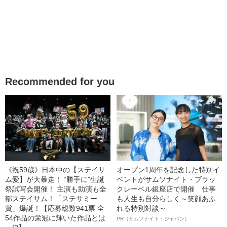
Recommended for you
《祝59歳》日本中の【ステイサ
オープン1周年を記念した特別イ
ム愛】が大暴走！ “勝手に”生誕
ベントがサムソナイト・ブラッ
祭試写会開催！ 主演も助演も全
クレーベル銀座店で開催 仕事
部ステイサム！「ステサミー
も人生も自分らしく～笑顔あふ
賞」爆誕！【応募総数941票 全
れる特別対談～
54作品の栄冠に輝いた作品とは
PR（サムソナイト・ジャパン）