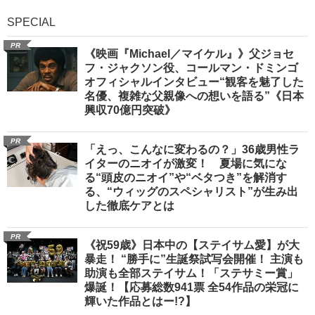
SPECIAL
PR
《映画『Michael／マイケル』》父ジョセ
フ・ジャクソン役、コールマン・ドミンゴ
オフィシャルインタビュー“観客を魅了した
名優、複雑な父親像への想いを語る”《日本
興収70億円突破》
PR
「えっ、こんなに変わるの？」36歳男性ラ
イターのニオイが激変！ 夏場に気にな
る“頭皮のニオイ”や“ベタつき”を解消す
る、“ウィッグのスペシャリスト”が生み出
した徹底ケアとは
PR
《祝59歳》日本中の【ステイサム愛】が大
暴走！ “勝手に”生誕祭試写会開催！ 主演も
助演も全部ステイサム！「ステサミー賞」
爆誕！【応募総数941票 全54作品の栄冠に
輝いた作品とはー!?】