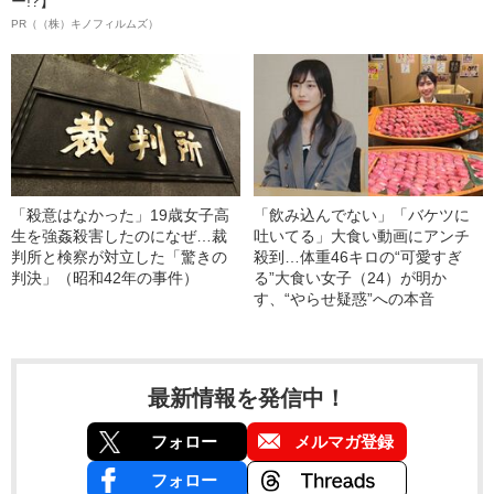
ー!?】
PR（（株）キノフィルムズ）
「殺意はなかった」19歳女子高
「飲み込んでない」「バケツに
生を強姦殺害したのになぜ…裁
吐いてる」大食い動画にアンチ
判所と検察が対立した「驚きの
殺到…体重46キロの“可愛すぎ
判決」（昭和42年の事件）
る”大食い女子（24）が明か
す、“やらせ疑惑”への本音
最新情報を発信中！
フォロー
メルマガ登録
フォロー