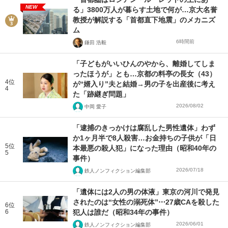
NEW
る」3800万人が暮らす土地で何が…京大名誉
教授が解説する「首都直下地震」のメカニズ
ム
6時間前
鎌田 浩毅
「子どもがいいひんのやから、離婚してしま
ったほうが」とも…京都の料亭の長女（43）
4位
が“婿入り”夫と結婚→男の子を出産後に考え
4
た「跡継ぎ問題」
2026/08/02
中岡 愛子
「逮捕のきっかけは腐乱した男性遺体」わず
か1ヶ月半で8人殺害…お金持ちの子供が「日
5位
本最悪の殺人犯」になった理由（昭和40年の
5
事件）
2026/07/18
鉄人ノンフィクション編集部
「遺体には2人の男の体液」東京の河川で発見
されたのは“女性の溺死体”⋯27歳CAを殺した
6位
6
犯人は誰だ（昭和34年の事件）
2026/06/01
鉄人ノンフィクション編集部