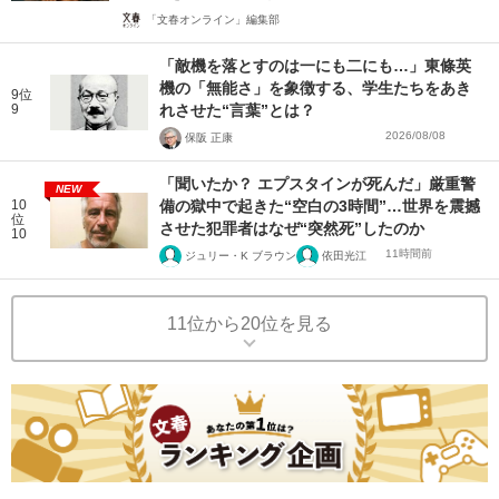
「文春オンライン」編集部
「敵機を落とすのは一にも二にも…」東條英
機の「無能さ」を象徴する、学生たちをあき
9位
9
れさせた“言葉”とは？
2026/08/08
保阪 正康
「聞いたか？ エプスタインが死んだ」厳重警
NEW
10
備の獄中で起きた“空白の3時間”…世界を震撼
位
させた犯罪者はなぜ“突然死”したのか
10
11時間前
ジュリー・K ブラウン
依田光江
11位から20位を見る