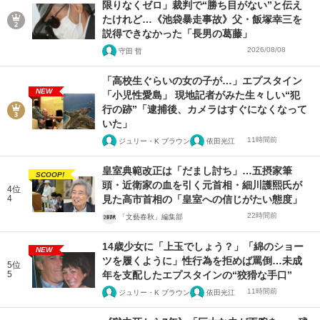
限りなくゼロ」裁判で“勝ち目がない”と伝え
たけれど…《池袋暴走事故》父・飯塚幸三を
説得できなかった「長男の葛藤」
2026/08/08
守田 哲
「高校生ぐらいの女の子が…」エプスタイン
NEW
「小児性愛島」 現地記者がみた生々しい“犯
行の跡”「逮捕後、カメラはすぐになくなって
いた」
11時間前
ジュリー・K ブラウン
依田光江
皇室典範改正は「だまし討ち」…五摂家筆
SCOOP!
頭・近衛家の血を引く元首相・細川護熙氏が
4位
4
見た高市首相の「皇室への信じがたい態度」
22時間前
「文藝春秋」編集部
14歳少女に「上玉でしょう？」「綿のショー
NEW
ツを履くように」性行為を拒めば罵倒…未成
5位
5
年を支配したエプスタインの“狡猾な手口”
11時間前
ジュリー・K ブラウン
依田光江