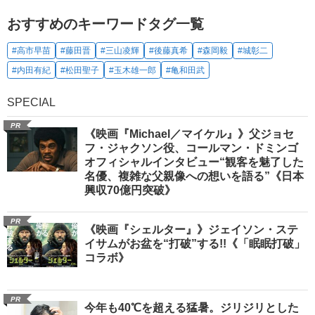
おすすめのキーワードタグ一覧
#高市早苗
#藤田晋
#三山凌輝
#後藤真希
#森岡毅
#城彰二
#内田有紀
#松田聖子
#玉木雄一郎
#亀和田武
SPECIAL
PR
《映画『Michael／マイケル』》父ジョセ
フ・ジャクソン役、コールマン・ドミンゴ
オフィシャルインタビュー“観客を魅了した
名優、複雑な父親像への想いを語る”《日本
興収70億円突破》
PR
《映画『シェルター』》ジェイソン・ステ
イサムがお盆を“打破”する!!《「眠眠打破」
コラボ》
PR
今年も40℃を超える猛暑。ジリジリとした