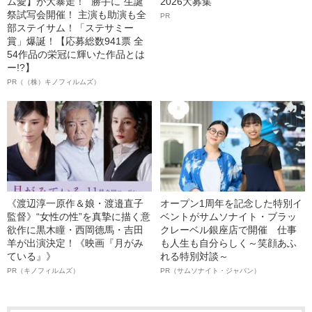
ム愛】が大暴走！ “勝手に”生誕
2026大募集
祭試写会開催！ 主演も助演も全
PR
部ステイサム！「ステサミー
賞」爆誕！【応募総数941票 全
54作品の栄冠に輝いた作品とは
ー!?】
PR（（株）キノフィルムズ）
《渡辺淳一原作＆娘・渡邉直子
オープン1周年を記念した特別イ
監督》“女性の性”を真摯に描く意
ベントがサムソナイト・ブラッ
欲作に黒木瞳・西岡德馬・吉田
クレーベル銀座店で開催 仕事
羊が出演決定！《映画『月がみ
も人生も自分らしく～笑顔あふ
ている』》
れる特別対談～
PR（キノフィルムズ）
PR（サムソナイト・ジャパン）