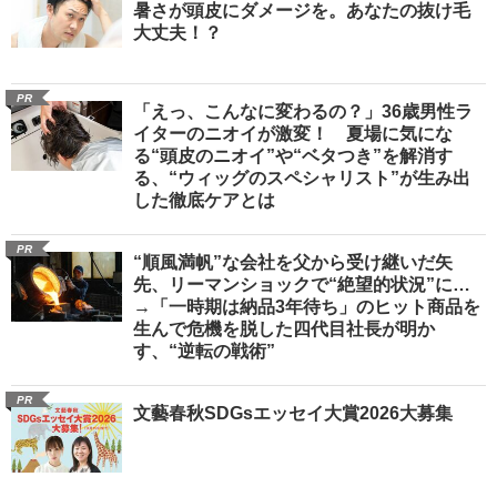
暑さが頭皮にダメージを。あなたの抜け毛
大丈夫！？
PR
「えっ、こんなに変わるの？」36歳男性ラ
イターのニオイが激変！ 夏場に気にな
る“頭皮のニオイ”や“ベタつき”を解消す
る、“ウィッグのスペシャリスト”が生み出
した徹底ケアとは
PR
“順風満帆”な会社を父から受け継いだ矢
先、リーマンショックで“絶望的状況”に…
→「一時期は納品3年待ち」のヒット商品を
生んで危機を脱した四代目社長が明か
す、“逆転の戦術”
PR
文藝春秋SDGsエッセイ大賞2026大募集