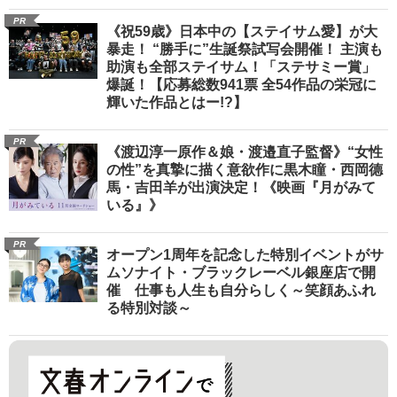
PR
《祝59歳》日本中の【ステイサム愛】が大
暴走！ “勝手に”生誕祭試写会開催！ 主演も
助演も全部ステイサム！「ステサミー賞」
爆誕！【応募総数941票 全54作品の栄冠に
輝いた作品とはー!?】
PR
《渡辺淳一原作＆娘・渡邉直子監督》“女性
の性”を真摯に描く意欲作に黒木瞳・西岡德
馬・吉田羊が出演決定！《映画『月がみて
いる』》
PR
オープン1周年を記念した特別イベントがサ
ムソナイト・ブラックレーベル銀座店で開
催 仕事も人生も自分らしく～笑顔あふれ
る特別対談～