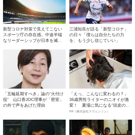
新型コロナ対策で見えてこない
三浦知良が語る「新型コロナ」
スポーツ庁の存在感。中途半端
の日々「僕らは自分たちの力
なリーダーシップが日本を滅ぼ
を、もう少し信じていい」
す
「五輪延期すべき」論の“火付け
「えっ、こんなに変わるの？」
役” 山口香JOC理事が「密室」
36歳男性ライターのニオイが激
の外で声をあげた理由
変！ 夏場に気になる“頭皮のニ
オイ”や“ベタつき”を解消す
PR（株式会社スヴェンソン）
る、“ウィッグのスペシャリス
ト”が生み出した徹底ケアとは