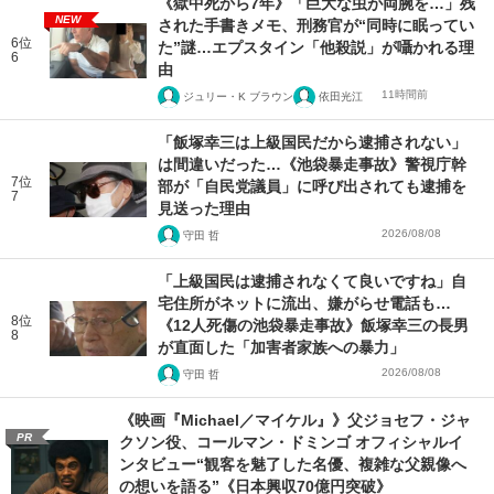
《獄中死から7年》「巨大な虫が両腕を…」残
NEW
された手書きメモ、刑務官が“同時に眠ってい
6位
た”謎…エプスタイン「他殺説」が囁かれる理
6
由
11時間前
ジュリー・K ブラウン
依田光江
「飯塚幸三は上級国民だから逮捕されない」
は間違いだった…《池袋暴走事故》警視庁幹
7位
部が「自民党議員」に呼び出されても逮捕を
7
見送った理由
2026/08/08
守田 哲
「上級国民は逮捕されなくて良いですね」自
宅住所がネットに流出、嫌がらせ電話も…
8位
《12人死傷の池袋暴走事故》飯塚幸三の長男
8
が直面した「加害者家族への暴力」
2026/08/08
守田 哲
《映画『Michael／マイケル』》父ジョセフ・ジャ
PR
クソン役、コールマン・ドミンゴ オフィシャルイ
ンタビュー“観客を魅了した名優、複雑な父親像へ
の想いを語る”《日本興収70億円突破》