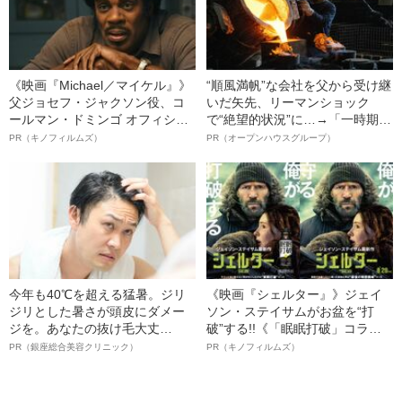
《映画『Michael／マイケル』》
“順風満帆”な会社を父から受け継
父ジョセフ・ジャクソン役、コ
いだ矢先、リーマンショック
ールマン・ドミンゴ オフィシャ
で“絶望的状況”に…→「一時期は
ルインタビュー“観客を魅了した
納品3年待ち」のヒット商品を生
PR（キノフィルムズ）
PR（オープンハウスグループ）
名優、複雑な父親像への想いを
んで危機を脱した四代目社長が
語る”《日本興収70億円突破》
明かす、“逆転の戦術”
今年も40℃を超える猛暑。ジリ
《映画『シェルター』》ジェイ
ジリとした暑さが頭皮にダメー
ソン・ステイサムがお盆を“打
ジを。あなたの抜け毛大丈
破”する!!《「眠眠打破」コラ
夫！？
ボ》
PR（銀座総合美容クリニック）
PR（キノフィルムズ）