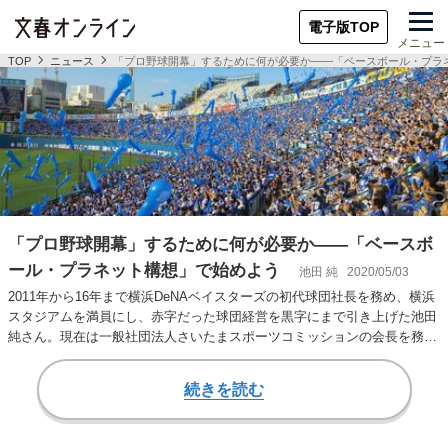
電子版TOP
メニュー
TOP
ニュース
「プロ野球開幕」するために何が必要か――「ベースボール・プラ
「プロ野球開幕」するために何が必要か――「ベースボ
ール・プラネット構想」で始めよう
池田 純
2020/05/03
2011年から16年まで横浜DeNAベイスターズの初代球団社長を務め、横浜
スタジアムを満員にし、赤字だった球団経営を黒字にまで引き上げた池田
純さん。現在は一般社団法人さいたまスポーツコミッションの会長を務め
る一方で…
続きを読む