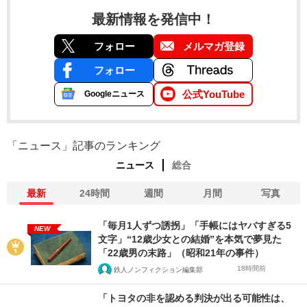
最新情報を発信中！
フォロー
メルマガ登録
フォロー
公式YouTube
Googleニュース
「ニュース」記事のランキング
ニュース
総合
最新
24時間
週間
月間
写真
「毎月1人ずつ誘拐」「手帳にはヤバすぎる5
NEW
文字」“12歳少女との結婚”を本気で夢見た
「22歳男の末路」（昭和21年の事件）
18時間前
鉄人ノンフィクション編集部
「トヨタの非を認める判決が出る可能性は、