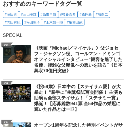
おすすめのキーワードタグ一覧
#藤田晋
#三山凌輝
#高市早苗
#後藤真希
#森岡毅
#城彰二
#内田有紀
#松田聖子
#玉木雄一郎
#亀和田武
SPECIAL
PR
《映画『Michael／マイケル』》父ジョセ
フ・ジャクソン役、コールマン・ドミンゴ
オフィシャルインタビュー“観客を魅了した
名優、複雑な父親像への想いを語る”《日本
興収70億円突破》
PR
《祝59歳》日本中の【ステイサム愛】が大
暴走！ “勝手に”生誕祭試写会開催！ 主演も
助演も全部ステイサム！「ステサミー賞」
爆誕！【応募総数941票 全54作品の栄冠に
輝いた作品とはー!?】
PR
オープン1周年を記念した特別イベントがサ