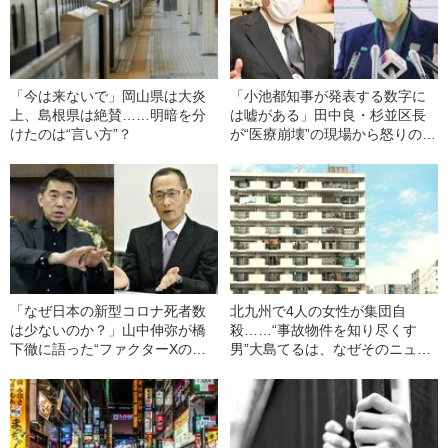
「今は来ないで」岡山県は大炎
「小池都知事が発表する数字に
上、島根県は絶賛……明暗を分
は嘘がある」田中良・杉並区長
けたのは“言い方”？
が“医療崩壊”の現場から怒りの告
発
「なぜ日本の新型コロナ死者数
北九州で4人の女性が集団自
は少ないのか？」山中伸弥が橋
殺……“事故物件を知り尽くす
下徹に語った“ファクターXの存
男”大島てるは、なぜそのニュー
在”
スに驚いたのか？