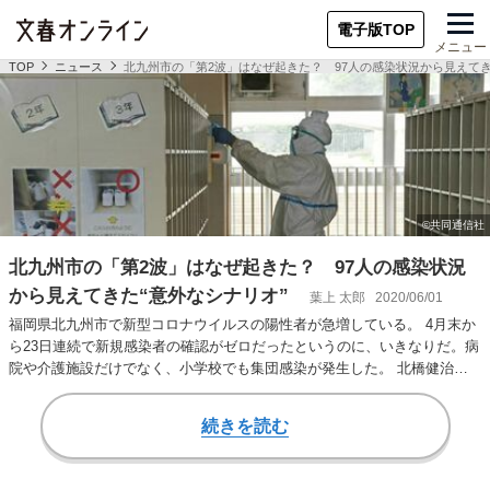
電子版TOP
メニュー
TOP
ニュース
北九州市の「第2波」はなぜ起きた？ 97人の感染状況から見えてき
北九州市の「第2波」はなぜ起きた？ 97人の感染状況
から見えてきた“意外なシナリオ”
葉上 太郎
2020/06/01
福岡県北九州市で新型コロナウイルスの陽性者が急増している。 4月末か
ら23日連続で新規感染者の確認がゼロだったというのに、いきなりだ。病
院や介護施設だけでなく、小学校でも集団感染が発生した。 北橋健治市
長は「『第2…
続きを読む