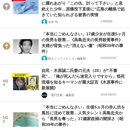
に腫れあがり「この仇、討って下さい」と息
絶えた少年…原爆投下直後に“広島の離島で起
きていた知られざる被害の実情
10時間前
永井 均
「本当にごめんなさい」17歳少女が生後5ヶ月
の長男を殺害…《高島忠夫の長男殺害事件》
夫婦が背負った“消えない傷”（昭和39年の事
件）
2026/03/09
鉄人ノンフィクション編集部
自民・木原誠二氏妻の元夫（28）が“不審
SCOOP!
死”…「俺が死んだら迷宮入りですから」怪死
4位
現場を知るキーマンが重大証言《木原事件に
4
新展開》
2026/08/05
「週刊文春」編集部
「本当にごめんなさい」生後5ヵ月の赤ん坊を
風呂に沈めて殺害…人気タレント高島忠夫か
5位
ら「長男を奪った」17歳家政婦の闇深さ（昭
5
和39年の事件）