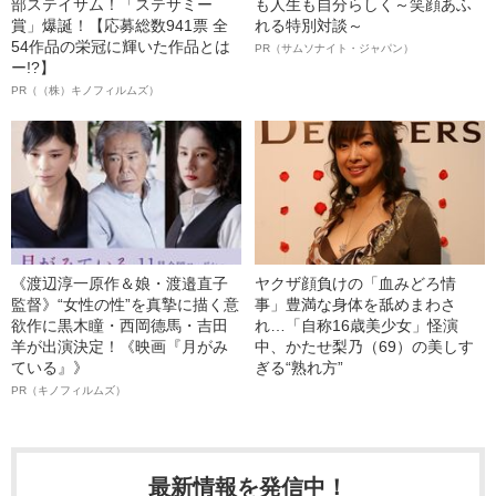
部ステイサム！「ステサミー
も人生も自分らしく～笑顔あふ
賞」爆誕！【応募総数941票 全
れる特別対談～
54作品の栄冠に輝いた作品とは
PR（サムソナイト・ジャパン）
ー!?】
PR（（株）キノフィルムズ）
《渡辺淳一原作＆娘・渡邉直子
ヤクザ顔負けの「血みどろ情
監督》“女性の性”を真摯に描く意
事」豊満な身体を舐めまわさ
欲作に黒木瞳・西岡德馬・吉田
れ…「自称16歳美少女」怪演
羊が出演決定！《映画『月がみ
中、かたせ梨乃（69）の美しす
ている』》
ぎる“熟れ方”
PR（キノフィルムズ）
最新情報を発信中！