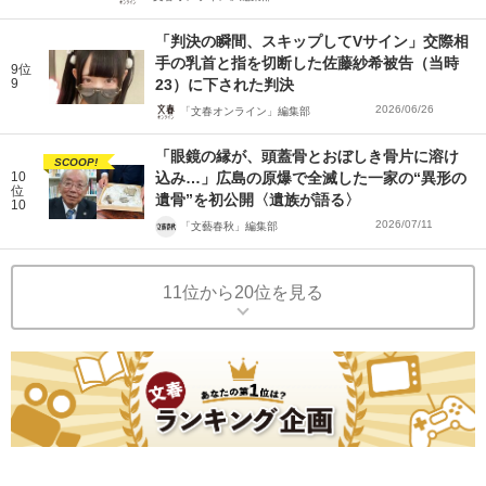
「判決の瞬間、スキップしてVサイン」交際相
手の乳首と指を切断した佐藤紗希被告（当時
9位
9
23）に下された判決
2026/06/26
「文春オンライン」編集部
「眼鏡の縁が、頭蓋骨とおぼしき骨片に溶け
SCOOP!
10
込み…」広島の原爆で全滅した一家の“異形の
位
遺骨”を初公開〈遺族が語る〉
10
2026/07/11
「文藝春秋」編集部
11位から20位を見る