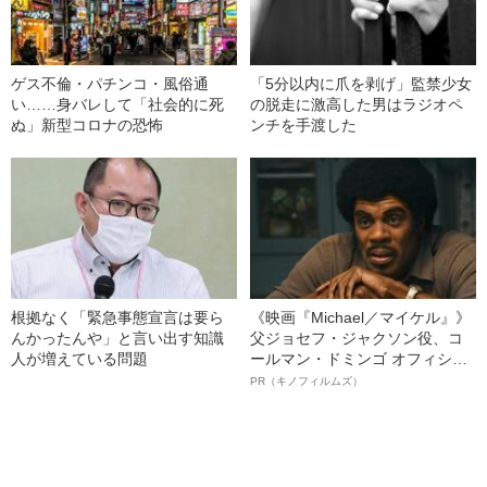
ゲス不倫・パチンコ・風俗通
「5分以内に爪を剥げ」監禁少女
い……身バレして「社会的に死
の脱走に激高した男はラジオペ
ぬ」新型コロナの恐怖
ンチを手渡した
根拠なく「緊急事態宣言は要ら
《映画『Michael／マイケル』》
んかったんや」と言い出す知識
父ジョセフ・ジャクソン役、コ
人が増えている問題
ールマン・ドミンゴ オフィシャ
ルインタビュー“観客を魅了した
PR（キノフィルムズ）
名優、複雑な父親像への想いを
語る”《日本興収70億円突破》