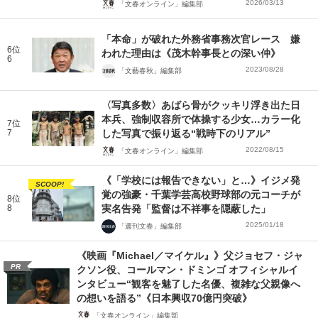
2026/03/13
「文春オンライン」編集部
「本命」が破れた外務省事務次官レース 嫌
6位
われた理由は《茂木幹事長との深い仲》
6
2023/08/28
「文藝春秋」編集部
〈写真多数〉あばら骨がクッキリ浮き出た日
本兵、強制収容所で体操する少女…カラー化
7位
7
した写真で振り返る“戦時下のリアル”
2022/08/15
「文春オンライン」編集部
《「学校には報告できない」と…》イジメ発
SCOOP!
覚の強豪・千葉学芸高校野球部の元コーチが
8位
8
実名告発「監督は不祥事を隠蔽した」
2025/01/18
「週刊文春」編集部
《映画『Michael／マイケル』》父ジョセフ・ジャ
PR
クソン役、コールマン・ドミンゴ オフィシャルイ
ンタビュー“観客を魅了した名優、複雑な父親像へ
の想いを語る”《日本興収70億円突破》
「文春オンライン」編集部