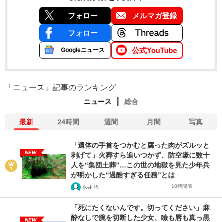
フォロー
メルマガ登録
フォロー
公式YouTube
Googleニュース
「ニュース」記事のランキング
ニュース
総合
最新
24時間
週間
月間
写真
「遺体の手首をつかむと腐った肉がズルッと
NEW
剥げて」火葬すら追いつかず、防空壕に数十
人を“集団土葬”…この世の地獄を見た少年兵
が明かした“過酷すぎる任務”とは
10時間前
永井 均
「死にたくないんです。切ってください」麻
酔なしで腕を切断した少女、瞼も唇も真っ黒
NEW