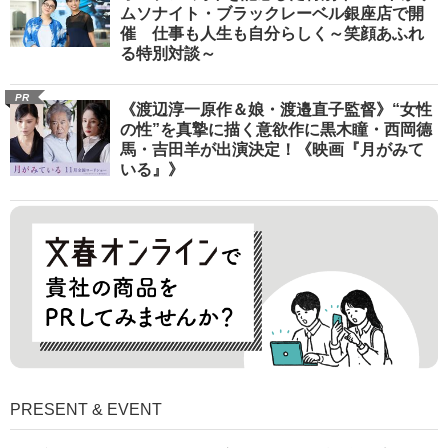
ムソナイト・ブラックレーベル銀座店で開
催 仕事も人生も自分らしく～笑顔あふれ
る特別対談～
PR
《渡辺淳一原作＆娘・渡邉直子監督》“女性
の性”を真摯に描く意欲作に黒木瞳・西岡德
馬・吉田羊が出演決定！《映画『月がみて
いる』》
PRESENT & EVENT