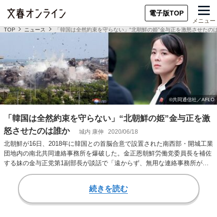
電子版TOP
メニュー
TOP
ニュース
「韓国は全然約束を守らない」“北朝鮮の姫”金与正を激怒させたの
「韓国は全然約束を守らない」“北朝鮮の姫”金与正を激
怒させたのは誰か
城内 康伸
2020/06/18
北朝鮮が16日、2018年に韓国との首脳合意で設置された南西部・開城工業
団地内の南北共同連絡事務所を爆破した。金正恩朝鮮労働党委員長を補佐
する妹の金与正党第1副部長が談話で「遠からず、無用な連絡事務所が跡
形もなく崩…
続きを読む