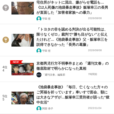
宅住所がネットに流出、嫌がらせ電話も…
《12人死傷の池袋暴走事故》飯塚幸三の長男
が直面した「加害者家族への暴力」
2026/08/08
守田 哲
「トヨタの非を認める判決が出る可能性は、
限りなくゼロ」裁判で“勝ち目がない”と伝え
たけれど…《池袋暴走事故》父・飯塚幸三を
説得できなかった「長男の葛藤」
2026/08/08
守田 哲
NEW
京都男児行方不明事件まとめ 「週刊文春」の
4位
徹底取材で明らかになった真相
4
7時間前
「週刊文春」編集部
《池袋暴走事故》「毎日、亡くなった方々の
ご冥福を祈っています」車いすで面会、額に
5位
は大きなアザが…飯塚幸三受刑者が語った“獄
5
中生活”
2022/11/24
阿部 恭子