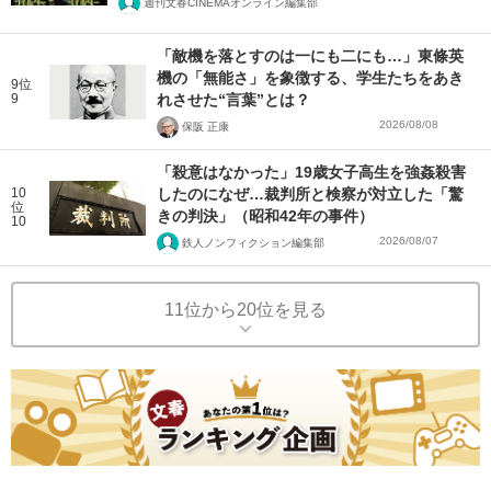
週刊文春CINEMAオンライン編集部
「敵機を落とすのは一にも二にも…」東條英
機の「無能さ」を象徴する、学生たちをあき
9位
9
れさせた“言葉”とは？
2026/08/08
保阪 正康
「殺意はなかった」19歳女子高生を強姦殺害
10
したのになぜ…裁判所と検察が対立した「驚
位
きの判決」（昭和42年の事件）
10
2026/08/07
鉄人ノンフィクション編集部
11位から20位を見る