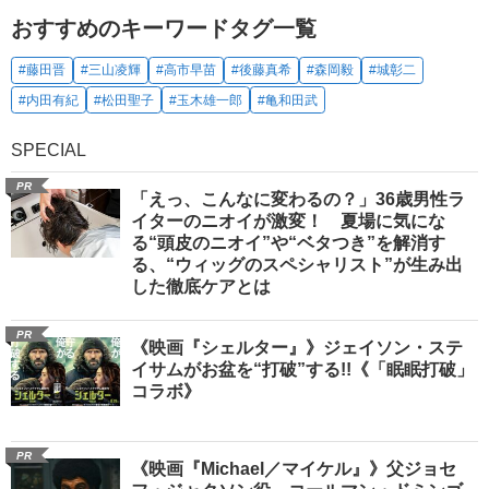
おすすめのキーワードタグ一覧
#藤田晋
#三山凌輝
#高市早苗
#後藤真希
#森岡毅
#城彰二
#内田有紀
#松田聖子
#玉木雄一郎
#亀和田武
SPECIAL
PR
「えっ、こんなに変わるの？」36歳男性ラ
イターのニオイが激変！ 夏場に気にな
る“頭皮のニオイ”や“ベタつき”を解消す
る、“ウィッグのスペシャリスト”が生み出
した徹底ケアとは
PR
《映画『シェルター』》ジェイソン・ステ
イサムがお盆を“打破”する!!《「眠眠打破」
コラボ》
PR
《映画『Michael／マイケル』》父ジョセ