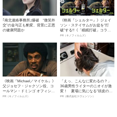
｢南北連絡事務所｣爆破 “微笑外
《映画『シェルター』》ジェイ
交”の金与正も豹変、背景に正恩
ソン・ステイサムがお盆を“打
の健康問題か
破”する!!《「眠眠打破」コラ
ボ》
PR（キノフィルムズ）
《映画『Michael／マイケル』》
「えっ、こんなに変わるの？」
父ジョセフ・ジャクソン役、コ
36歳男性ライターのニオイが激
ールマン・ドミンゴ オフィシャ
変！ 夏場に気になる“頭皮のニ
ルインタビュー“観客を魅了した
オイ”や“ベタつき”を解消す
PR（キノフィルムズ）
PR（株式会社スヴェンソン）
名優、複雑な父親像への想いを
る、“ウィッグのスペシャリス
語る”《日本興収70億円突破》
ト”が生み出した徹底ケアとは