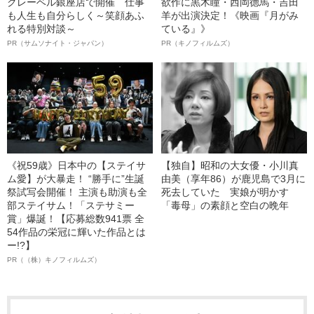
クレーベル銀座店で開催 仕事
欲作に黒木瞳・西岡德馬・吉田
も人生も自分らしく～笑顔あふ
羊が出演決定！《映画『月がみ
れる特別対談～
ている』》
PR（サムソナイト・ジャパン）
PR（キノフィルムズ）
《祝59歳》日本中の【ステイサ
【独自】昭和の大女優・小川真
ム愛】が大暴走！ “勝手に”生誕
由美（享年86）が鹿児島で3月に
祭試写会開催！ 主演も助演も全
死去していた 実娘が明かす
部ステイサム！「ステサミー
「毒母」の素顔と空白の晩年
賞」爆誕！【応募総数941票 全
54作品の栄冠に輝いた作品とは
ー!?】
PR（（株）キノフィルムズ）