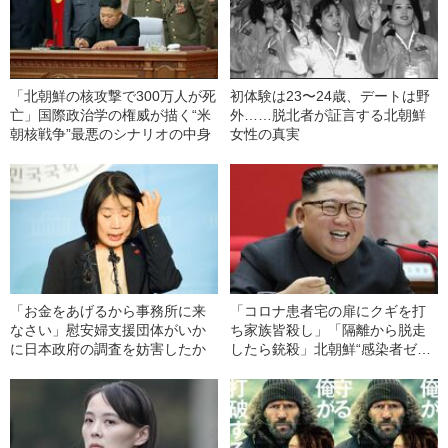
「北朝鮮の核攻撃で300万人が死
初体験は23〜24歳、デートは野
亡」国際政治学の権威が描く“米
外……脱北者が証言する北朝鮮
朝核戦争”最悪のシナリオの中身
女性の真実
「お金をあげるから事務所に来
「コロナ患者宅の扉にクギを打
なさい」慰安婦支援団体がいか
ち家族皆殺し」「隔離から脱走
に日本政府の調査を妨害したか
したら銃殺」北朝鮮“感染者ゼ
ロ”の本当の理由