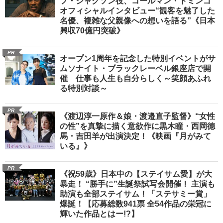
フ・ジャクソン役、コールマン・ドミンゴ
オフィシャルインタビュー“観客を魅了した
名優、複雑な父親像への想いを語る”《日本
興収70億円突破》
PR
オープン1周年を記念した特別イベントがサ
ムソナイト・ブラックレーベル銀座店で開
催 仕事も人生も自分らしく～笑顔あふれ
る特別対談～
PR
《渡辺淳一原作＆娘・渡邉直子監督》“女性
の性”を真摯に描く意欲作に黒木瞳・西岡德
馬・吉田羊が出演決定！《映画『月がみて
いる』》
PR
《祝59歳》日本中の【ステイサム愛】が大
暴走！ “勝手に”生誕祭試写会開催！ 主演も
助演も全部ステイサム！「ステサミー賞」
爆誕！【応募総数941票 全54作品の栄冠に
輝いた作品とはー!?】