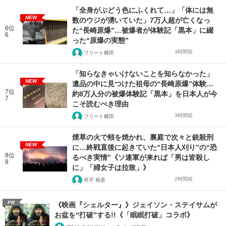
「全身がぶどう色にふくれて…」「体には無
NEW
数のウジが湧いていた」7万人超が亡くなっ
6位
た“長崎原爆”…被爆者が体験記「黒本」に綴
6
った“原爆の実態”
3時間前
フリート横田
「知らなきゃいけないことを知らなかった」
NEW
遺品の中に見つけた祖母の“長崎原爆”体験…
7位
約8万人分の被爆体験記「黒本」を日本人が今
7
こそ読むべき理由
3時間前
フリート横田
煙草の火で頰を焼かれ、裏庭で次々と銃殺刑
NEW
に…終戦直後に起きていた“日本人刈り”の“恐
8位
るべき実情”《ソ連軍が来れば「男は皆殺し
8
に」「婦女子は拉致」》
2時間前
井手 裕彦
PR
《映画『シェルター』》ジェイソン・ステイサムが
お盆を“打破”する!!《「眠眠打破」コラボ》