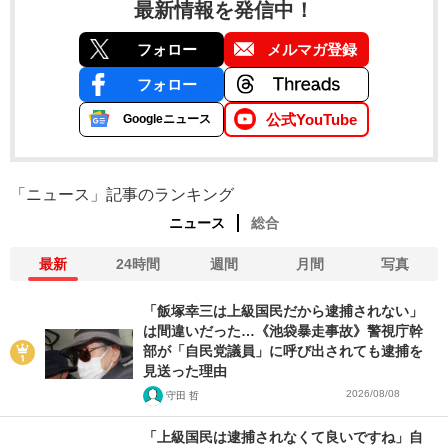
最新情報を発信中！
フォロー
メルマガ登録
フォロー
公式YouTube
Googleニュース
「ニュース」記事のランキング
ニュース
総合
最新
24時間
週間
月間
写真
「飯塚幸三は上級国民だから逮捕されない」
は間違いだった…《池袋暴走事故》警視庁幹
部が「自民党議員」に呼び出されても逮捕を
見送った理由
2026/08/08
守田 哲
「上級国民は逮捕されなくて良いですね」自