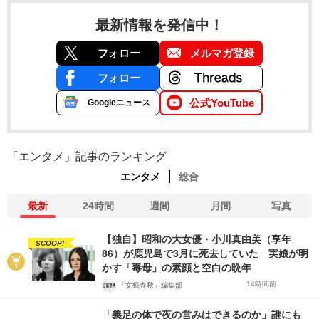
最新情報を発信中！
フォロー
メルマガ登録
フォロー
公式YouTube
Googleニュース
「エンタメ」記事のランキング
エンタメ
総合
最新
24時間
週間
月間
写真
【独自】昭和の大女優・小川真由美（享年
SCOOP!
86）が鹿児島で3月に死去していた 実娘が明
かす「毒母」の素顔と空白の晩年
14時間前
「文藝春秋」編集部
「義足の体で夜の営みはできるのか」誰にも