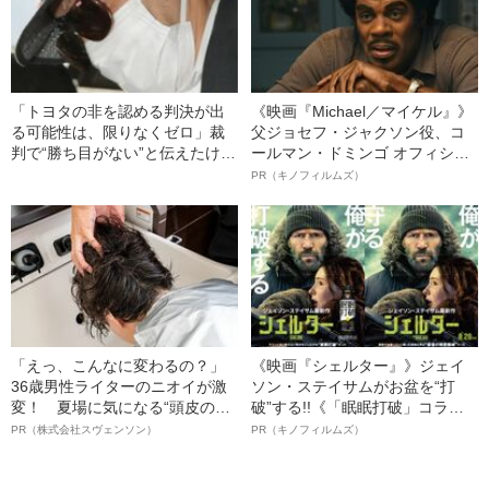
「トヨタの非を認める判決が出
《映画『Michael／マイケル』》
る可能性は、限りなくゼロ」裁
父ジョセフ・ジャクソン役、コ
判で“勝ち目がない”と伝えたけれ
ールマン・ドミンゴ オフィシャ
ど…《池袋暴走事故》父・飯塚
ルインタビュー“観客を魅了した
PR（キノフィルムズ）
幸三を説得できなかった「長男
名優、複雑な父親像への想いを
の葛藤」
語る”《日本興収70億円突破》
「えっ、こんなに変わるの？」
《映画『シェルター』》ジェイ
36歳男性ライターのニオイが激
ソン・ステイサムがお盆を“打
変！ 夏場に気になる“頭皮のニ
破”する!!《「眠眠打破」コラ
オイ”や“ベタつき”を解消す
ボ》
PR（株式会社スヴェンソン）
PR（キノフィルムズ）
る、“ウィッグのスペシャリス
ト”が生み出した徹底ケアとは