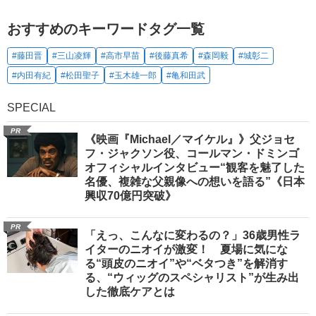
おすすめのキーワードタグ一覧
#藤田晋
#三山凌輝
#高市早苗
#後藤真希
#森岡毅
#城彰二
#内田有紀
#松田聖子
#玉木雄一郎
#亀和田武
SPECIAL
PR
《映画『Michael／マイケル』》父ジョセ
フ・ジャクソン役、コールマン・ドミンゴ
オフィシャルインタビュー“観客を魅了した
名優、複雑な父親像への想いを語る”《日本
興収70億円突破》
PR
「えっ、こんなに変わるの？」36歳男性ラ
イターのニオイが激変！ 夏場に気にな
る“頭皮のニオイ”や“ベタつき”を解消す
る、“ウィッグのスペシャリスト”が生み出
した徹底ケアとは