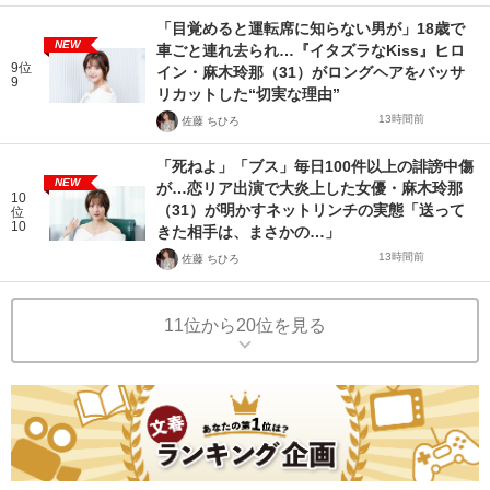
「目覚めると運転席に知らない男が」18歳で
NEW
車ごと連れ去られ…『イタズラなKiss』ヒロ
9位
イン・麻木玲那（31）がロングヘアをバッサ
9
リカットした“切実な理由”
13時間前
佐藤 ちひろ
「死ねよ」「ブス」毎日100件以上の誹謗中傷
NEW
が…恋リア出演で大炎上した女優・麻木玲那
10
（31）が明かすネットリンチの実態「送って
位
10
きた相手は、まさかの…」
13時間前
佐藤 ちひろ
11位から20位を見る