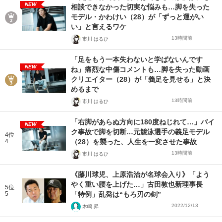
NEW
相談できなかった切実な悩みも…脚を失った
モデル・かわけい（28）が「ずっと運がい
い」と言えるワケ
13時間前
市川 はるひ
「足をもう一本失わないと学ばないんです
NEW
ね」痛烈な中傷コメントも…脚を失った動画
クリエイター（28）が「義足を見せる」と決
めるまで
13時間前
市川 はるひ
「右脚があらぬ方向に180度ねじれて…」バイ
NEW
ク事故で脚を切断…元競泳選手の義足モデル
4位
4
（28）を襲った、人生を一変させた事故
13時間前
市川 はるひ
《藤川球児、上原浩治が名球会入り》「よう
やく重い腰を上げた…」古田敦也新理事長
5位
5
「特例」乱発は“もろ刃の剣”
2022/12/13
木嶋 昇