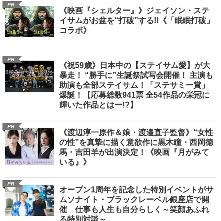
PR
《映画『シェルター』》ジェイソン・ステ
イサムがお盆を“打破”する!!《「眠眠打破」
コラボ》
PR
《祝59歳》日本中の【ステイサム愛】が大
暴走！ “勝手に”生誕祭試写会開催！ 主演も
助演も全部ステイサム！「ステサミー賞」
爆誕！【応募総数941票 全54作品の栄冠に
輝いた作品とはー!?】
PR
《渡辺淳一原作＆娘・渡邉直子監督》“女性
の性”を真摯に描く意欲作に黒木瞳・西岡德
馬・吉田羊が出演決定！《映画『月がみて
いる』》
PR
オープン1周年を記念した特別イベントがサ
ムソナイト・ブラックレーベル銀座店で開
催 仕事も人生も自分らしく～笑顔あふれ
る特別対談～