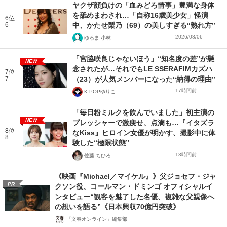
ヤクザ顔負けの「血みどろ情事」豊満な身体
を舐めまわされ…「自称16歳美少女」怪演
6位
6
中、かたせ梨乃（69）の美しすぎる“熟れ方”
2026/08/06
ゆるま 小林
「宮脇咲良じゃないほう」“知名度の差”が懸
NEW
念されたが…それでもLE SSERAFIMカズハ
7位
7
（23）が人気メンバーになった“納得の理由”
17時間前
K-POPゆりこ
「毎日粉ミルクを飲んでいました」初主演の
NEW
プレッシャーで激痩せ、点滴も…『イタズラ
8位
なKiss』ヒロイン女優が明かす、撮影中に体
8
験した“極限状態”
13時間前
佐藤 ちひろ
《映画『Michael／マイケル』》父ジョセフ・ジャ
PR
クソン役、コールマン・ドミンゴ オフィシャルイ
ンタビュー“観客を魅了した名優、複雑な父親像へ
の想いを語る”《日本興収70億円突破》
「文春オンライン」編集部