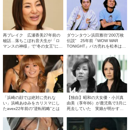
再ブレイク 広瀬香美27年前の
ダウンタウン浜田雅功“200万枚
秘話…落ちこぼれ音大生が「ロ
伝説” 25年前『WOW WAR
マンスの神様」で“冬の女王”にな
TONIGHT』バカ売れを松本はど
るまで
う思った？
「浜崎の顔では絶対に売れな
【独自】昭和の大女優・小川真
い」浜崎あゆみをカリスマにし
由美（享年86）が鹿児島で3月に
たavex22年前の“逆転戦略”とは
死去していた 実娘が明かす
「毒母」の素顔と空白の晩年