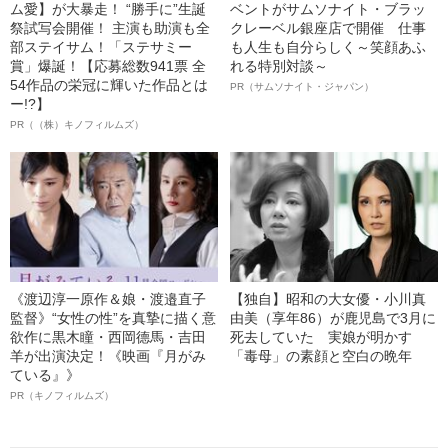
ム愛】が大暴走！ “勝手に”生誕
ベントがサムソナイト・ブラッ
祭試写会開催！ 主演も助演も全
クレーベル銀座店で開催 仕事
部ステイサム！「ステサミー
も人生も自分らしく～笑顔あふ
賞」爆誕！【応募総数941票 全
れる特別対談～
54作品の栄冠に輝いた作品とは
PR（サムソナイト・ジャパン）
ー!?】
PR（（株）キノフィルムズ）
《渡辺淳一原作＆娘・渡邉直子
【独自】昭和の大女優・小川真
監督》“女性の性”を真摯に描く意
由美（享年86）が鹿児島で3月に
欲作に黒木瞳・西岡德馬・吉田
死去していた 実娘が明かす
羊が出演決定！《映画『月がみ
「毒母」の素顔と空白の晩年
ている』》
PR（キノフィルムズ）