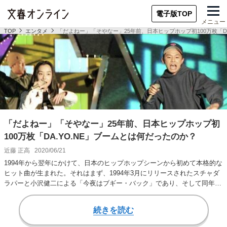
電子版TOP
メニュー
TOP
エンタメ
「だよねー」「そやなー」25年前、日本ヒップホップ初100万枚「DA
「だよねー」「そやなー」25年前、日本ヒップホップ初
100万枚「DA.YO.NE」ブームとは何だったのか？
近藤 正高
2020/06/21
1994年から翌年にかけて、日本のヒップホップシーンから初めて本格的な
ヒット曲が生まれた。それはまず、1994年3月にリリースされたスチャダ
ラパーと小沢健二による「今夜はブギー・バック」であり、そして同年8
月リリー…
続きを読む