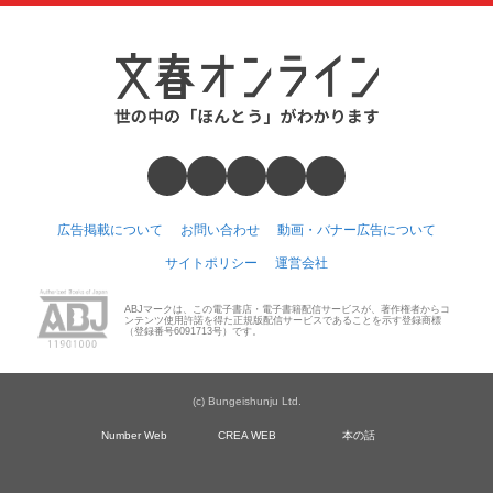
広告掲載について
お問い合わせ
動画・バナー広告について
サイトポリシー
運営会社
ABJマークは、この電子書店・電子書籍配信サービスが、著作権者からコ
ンテンツ使用許諾を得た正規版配信サービスであることを示す登録商標
（登録番号6091713号）です。
(c) Bungeishunju Ltd.
Number Web
CREA WEB
本の話