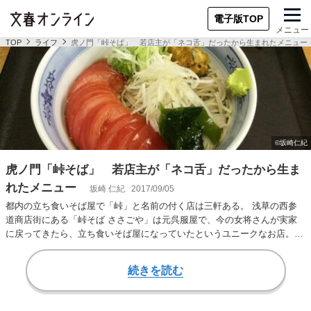
電子版TOP
メニュー
TOP
ライフ
虎ノ門「峠そば」 若店主が「ネコ舌」だったから生まれたメニュー
虎ノ門「峠そば」 若店主が「ネコ舌」だったから生ま
れたメニュー
坂崎 仁紀
2017/09/05
都内の立ち食いそば屋で「峠」と名前の付く店は三軒ある。 浅草の西参
道商店街にある「峠そば ささごや」は元呉服屋で、今の女将さんが実家
に戻ってきたら、立ち食いそば屋になっていたというユニークなお店。外
国人観光客も多い…
続きを読む