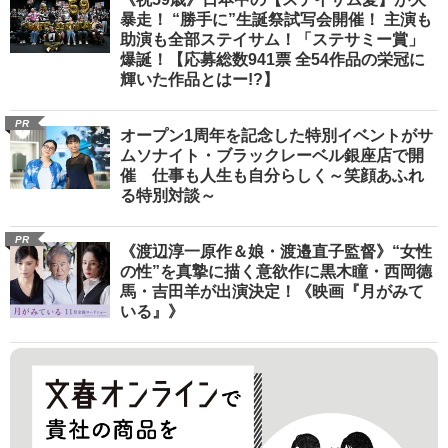
暴走！ “勝手に”生誕祭試写会開催！ 主演も
助演も全部ステイサム！「ステサミー賞」
爆誕！【応募総数941票 全54作品の栄冠に
輝いた作品とはー!?】
PR
オープン1周年を記念した特別イベントがサ
ムソナイト・ブラックレーベル銀座店で開
催 仕事も人生も自分らしく～笑顔あふれ
る特別対談～
PR
《渡辺淳一原作＆娘・渡邉直子監督》“女性
の性”を真摯に描く意欲作に黒木瞳・西岡德
馬・吉田羊が出演決定！《映画『月がみて
いる』》