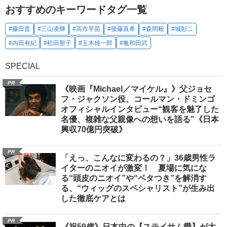
おすすめのキーワードタグ一覧
#藤田晋
#三山凌輝
#高市早苗
#後藤真希
#森岡毅
#城彰二
#内田有紀
#松田聖子
#玉木雄一郎
#亀和田武
SPECIAL
PR
《映画『Michael／マイケル』》父ジョセ
フ・ジャクソン役、コールマン・ドミンゴ
オフィシャルインタビュー“観客を魅了した
名優、複雑な父親像への想いを語る”《日本
興収70億円突破》
PR
「えっ、こんなに変わるの？」36歳男性ラ
イターのニオイが激変！ 夏場に気にな
る“頭皮のニオイ”や“ベタつき”を解消す
る、“ウィッグのスペシャリスト”が生み出
した徹底ケアとは
PR
《祝59歳》日本中の【ステイサム愛】が大