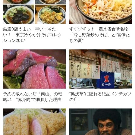
厳選9店うまい・早い・冷た
ずずずずっ！ 農水省食堂名物
い！ 東京冷やかけそばコレク
「冷し野菜炒めそば」と"官僚た
ション2017
ちの夏"
予約の取れない店「肉山」の戦
“奥浅草”に隠れる絶品メンチカツ
略#1 “赤身肉”で勝負した理由
の店