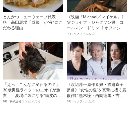
とんかつニューウェーブ代表
《映画『Michael／マイケル』》
格 高田馬場「成蔵」が“夜”にこ
父ジョセフ・ジャクソン役、コ
だわる理由
ールマン・ドミンゴ オフィシャ
ルインタビュー“観客を魅了した
PR（キノフィルムズ）
名優、複雑な父親像への想いを
語る”《日本興収70億円突破》
「えっ、こんなに変わるの？」
《渡辺淳一原作＆娘・渡邉直子
36歳男性ライターのニオイが激
監督》“女性の性”を真摯に描く意
変！ 夏場に気になる“頭皮のニ
欲作に黒木瞳・西岡德馬・吉田
オイ”や“ベタつき”を解消す
羊が出演決定！《映画『月がみ
PR（株式会社スヴェンソン）
PR（キノフィルムズ）
る、“ウィッグのスペシャリス
ている』》
ト”が生み出した徹底ケアとは