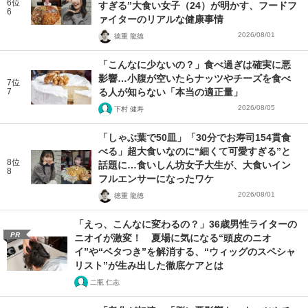
6位
すぎる”大食い女子（24）が明かす、フードフ
6
ァイターのリアルな健康事情
2026/08/01
徳重 龍徳
「こんなに少ないの？」食べ過ぎは確実に悪
影響…小腹が空いたらナッツやチーズを食べ
7位
7
る人が知らない「本当の適正量」
2026/08/05
下村 健寿
「しゃぶ葉で50皿」「30分でお寿司154貫食
べる」超大食いなのに“細くて可愛すぎる”と
8位
話題に…食いしん坊女子大生が、大食いイン
8
フルエンサーになったワケ
2026/08/01
徳重 龍徳
「えっ、こんなに変わるの？」36歳男性ライターの
PR
ニオイが激変！ 夏場に気になる“頭皮のニオ
イ”や“ベタつき”を解消する、“ウィッグのスペシャ
リスト”が生み出した徹底ケアとは
二瓶 仁志