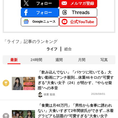
フォロー
メルマガ登録
フォロー
公式YouTube
Googleニュース
「ライフ」記事のランキング
ライフ
総合
最新
24時間
週間
月間
写真
「飲み込んでない」「バケツに吐いてる」大
食い動画にアンチ殺到…体重46キロの“可愛す
ぎる”大食い女子（24）が明かす、“やらせ疑
惑”への本音
2026/08/01
徳重 龍徳
「食費は月40万円」「男性から食事に誘われ
ない」大食いすぎて2年間彼氏ができず…水着
グラビアも話題の“可愛すぎる”大食い女子