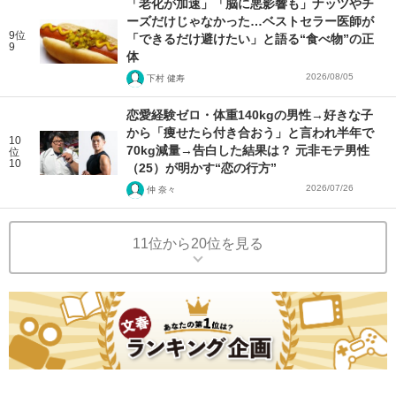
「老化が加速」「脳に悪影響も」ナッツやチ
ーズだけじゃなかった…ベストセラー医師が
9位
「できるだけ避けたい」と語る“食べ物”の正
9
体
2026/08/05
下村 健寿
恋愛経験ゼロ・体重140kgの男性→好きな子
から「痩せたら付き合おう」と言われ半年で
10
70kg減量→告白した結果は？ 元非モテ男性
位
10
（25）が明かす“恋の行方”
2026/07/26
仲 奈々
11位から20位を見る