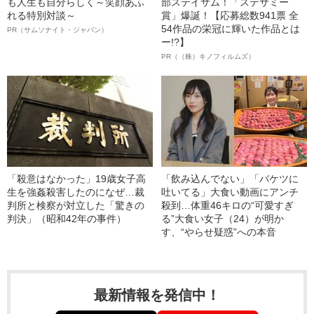
も人生も自分らしく～笑顔あふ
部ステイサム！「ステサミー
れる特別対談～
賞」爆誕！【応募総数941票 全
54作品の栄冠に輝いた作品とは
PR（サムソナイト・ジャパン）
ー!?】
PR（（株）キノフィルムズ）
「殺意はなかった」19歳女子高
「飲み込んでない」「バケツに
生を強姦殺害したのになぜ…裁
吐いてる」大食い動画にアンチ
判所と検察が対立した「驚きの
殺到…体重46キロの“可愛すぎ
判決」（昭和42年の事件）
る”大食い女子（24）が明か
す、“やらせ疑惑”への本音
最新情報を発信中！