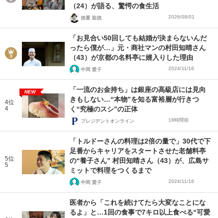
（24）が語る、驚愕の食生活
2026/08/01
徳重 龍徳
「お見合い50回しても結婚が決まらないんだ
ったら僕が…」元・商社マンの村田知晴さん
（43）が京都の名料亭に婿入りした理由
2024/11/16
中岡 愛子
「一流のお金持ち」は銀座の高級店には見向
NEW
きもしない…“本物”を知る富裕層が行きつ
4位
4
く“究極のスシ”の正体
18時間前
プレジデントオンライン
「トルドーさんの料理は2倍の量で」30代で下
足番からキャリアをスタートさせた老舗料亭
5位
の“養子さん” 村田知晴さん（43）が、広島サ
5
ミットで料理をつくるまで
2024/11/16
中岡 愛子
医者から「これを続けてたら大変なことにな
るよ」と…1回の食事で7キロ以上食べる“可愛