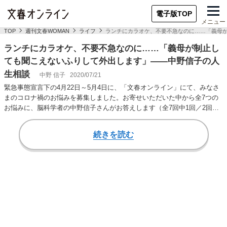
電子版TOP
メニュー
TOP
週刊文春WOMAN
ライフ
ランチにカラオケ、不要不急なのに……「義母
ランチにカラオケ、不要不急なのに……「義母が制止し
ても聞こえないふりして外出します」――中野信子の人
生相談
中野 信子
2020/07/21
緊急事態宣言下の4月22日～5月4日に、「文春オンライン」にて、みなさ
まのコロナ禍のお悩みを募集しました。お寄せいただいた中から全7つの
お悩みに、脳科学者の中野信子さんがお答えします（全7回中1回／2回目
を読む／3…
続きを読む