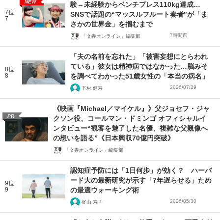
NEW
験→未経験からベンチプレス110kg達成…
7位
SNSで話題の“マッスルフルート奏者”が「ま
7
さかの世界金」を掴むまで
7時間前
「文春オンライン」編集部
「夫の名前を忘れた」「被害妄想にとらわれ
ている」彼女は精神病ではなかった…脳みそ
8位
8
を調べてわかった51歳女性の「本当の病名」
2026/07/29
下村 健寿
《映画『Michael／マイケル』》父ジョセフ・ジャ
PR
クソン役、コールマン・ドミンゴ オフィシャルイ
ンタビュー“観客を魅了した名優、複雑な父親像へ
の想いを語る”《日本興収70億円突破》
「文春オンライン」編集部
認知症予防には「1日何歩」が効く？ ハーバ
ード大の最新研究が示す「7年遅らせる」ため
9位
9
の最適ウォーキング術
2026/05/30
梶山 寿子