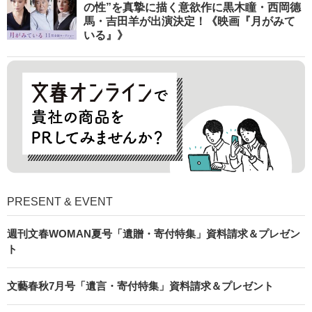
の性”を真摯に描く意欲作に黒木瞳・西岡德
馬・吉田羊が出演決定！《映画『月がみて
いる』》
PRESENT & EVENT
週刊文春WOMAN夏号「遺贈・寄付特集」資料請求＆プレゼン
ト
文藝春秋7月号「遺言・寄付特集」資料請求＆プレゼント