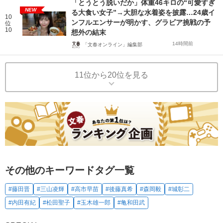
「とうとう脱いだか」体重46キロの“可愛すぎ
NEW
る大食い女子”→大胆な水着姿を披露…24歳イ
10
ンフルエンサーが明かす、グラビア挑戦の予
位
10
想外の結末
14時間前
「文春オンライン」編集部
11位から20位を見る
その他のキーワードタグ一覧
#藤田晋
#三山凌輝
#高市早苗
#後藤真希
#森岡毅
#城彰二
#内田有紀
#松田聖子
#玉木雄一郎
#亀和田武