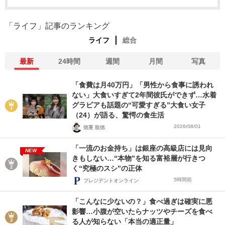
「ライフ」記事のランキング
ライフ
総合
最新
24時間
週間
月間
写真
「食費は月40万円」「男性から食事に誘われ
ない」大食いすぎて2年間彼氏ができず…水着
グラビアも話題の“可愛すぎる”大食い女子
（24）が語る、驚愕の食生活
2026/08/01
徳重 龍徳
「一流のお金持ち」は銀座の高級店には見向
NEW
きもしない…“本物”を知る富裕層が行きつ
く“究極のスシ”の正体
5時間前
プレジデントオンライン
「こんなに少ないの？」食べ過ぎは確実に悪
影響…小腹が空いたらナッツやチーズを食べ
る人が知らない「本当の適正量」