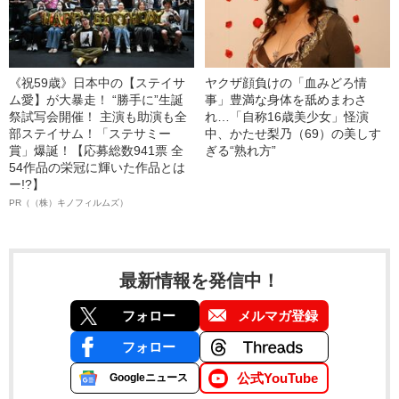
《祝59歳》日本中の【ステイサ
ヤクザ顔負けの「血みどろ情
ム愛】が大暴走！ “勝手に”生誕
事」豊満な身体を舐めまわさ
祭試写会開催！ 主演も助演も全
れ…「自称16歳美少女」怪演
部ステイサム！「ステサミー
中、かたせ梨乃（69）の美しす
賞」爆誕！【応募総数941票 全
ぎる“熟れ方”
54作品の栄冠に輝いた作品とは
ー!?】
PR（（株）キノフィルムズ）
最新情報を発信中！
フォロー
メルマガ登録
フォロー
公式YouTube
Googleニュース