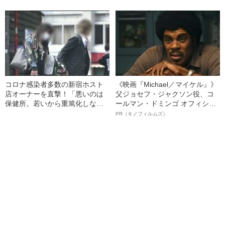
コロナ感染者多数の新宿ホスト
《映画『Michael／マイケル』》
店オーナーを直撃！「悪いのは
父ジョセフ・ジャクソン役、コ
保健所。若いから重篤化しな
ールマン・ドミンゴ オフィシャ
い」
ルインタビュー“観客を魅了した
PR（キノフィルムズ）
名優、複雑な父親像への想いを
語る”《日本興収70億円突破》