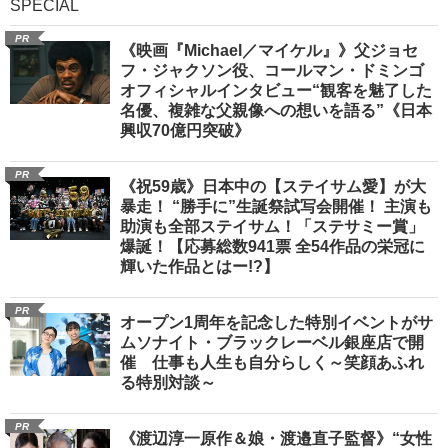
SPECIAL
PR
《映画『Michael／マイケル』》父ジョセ
フ・ジャクソン役、コールマン・ドミンゴ
オフィシャルインタビュー“観客を魅了した
名優、複雑な父親像への想いを語る”《日本
興収70億円突破》
PR
《祝59歳》日本中の【ステイサム愛】が大
暴走！ “勝手に”生誕祭試写会開催！ 主演も
助演も全部ステイサム！「ステサミー賞」
爆誕！【応募総数941票 全54作品の栄冠に
輝いた作品とはー!?】
PR
オープン1周年を記念した特別イベントがサ
ムソナイト・ブラックレーベル銀座店で開
催 仕事も人生も自分らしく～笑顔あふれ
る特別対談～
PR
《渡辺淳一原作＆娘・渡邉直子監督》“女性