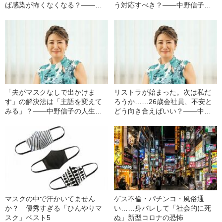
ば感染が怖くなくなる？――中
う対応すべき？――中野信子の
野信子の人生相談
人生相談
「夫がマスクなしで出かけま
リストラが始まった。次は私だ
す」の解決法は「主語を変えて
ろうか……26歳会社員、不安と
みる」？――中野信子の人生相
どう向き合えばいい？――中野
談
信子の人生相談
マスクの中で汗かいてません
ゲス不倫・パチンコ・風俗通
か？ 優秀すぎる「ひんやりマ
い……身バレして「社会的に死
スク」ベスト5
ぬ」新型コロナの恐怖