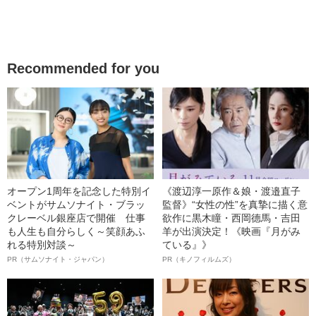
Recommended for you
オープン1周年を記念した特別イ
《渡辺淳一原作＆娘・渡邉直子
ベントがサムソナイト・ブラッ
監督》“女性の性”を真摯に描く意
クレーベル銀座店で開催 仕事
欲作に黒木瞳・西岡德馬・吉田
も人生も自分らしく～笑顔あふ
羊が出演決定！《映画『月がみ
れる特別対談～
ている』》
PR（サムソナイト・ジャパン）
PR（キノフィルムズ）