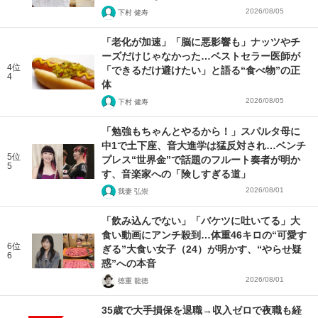
2026/08/05
下村 健寿
「老化が加速」「脳に悪影響も」ナッツやチ
ーズだけじゃなかった…ベストセラー医師が
4位
「できるだけ避けたい」と語る“食べ物”の正
4
体
2026/08/05
下村 健寿
「勉強もちゃんとやるから！」スパルタ母に
中1で土下座、音大進学は猛反対され…ベンチ
5位
プレス“世界金”で話題のフルート奏者が明か
5
す、音楽家への「険しすぎる道」
2026/08/01
我妻 弘崇
「飲み込んでない」「バケツに吐いてる」大
食い動画にアンチ殺到…体重46キロの“可愛す
6位
ぎる”大食い女子（24）が明かす、“やらせ疑
6
惑”への本音
2026/08/01
徳重 龍徳
35歳で大手損保を退職→収入ゼロで夜職も経