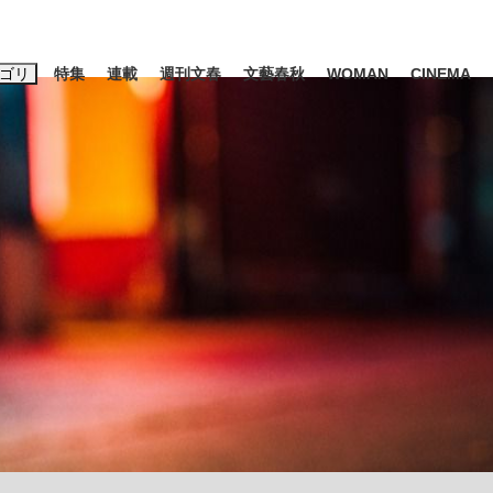
ゴリ
特集
連載
週刊文春
文藝春秋
WOMAN
CINEMA
キーワード入力
ス
エンタメ
ライフ
ビジネス
ーワードタグ一覧
山凌輝
#高市早苗
#後藤真希
#森岡毅
#城彰二
#内田有紀
#亀和田武
み会、JIN→伊豆の...
「90%は失敗する。でも…」
日本生まれの