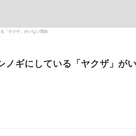
観る将棋、読
いる「ヤクザ」がいない理由
”の真実 選手が明かす...
「敗因分析は一切聞かれなか
シノギにしている「ヤクザ」が
の国から』倉本聰氏（91...