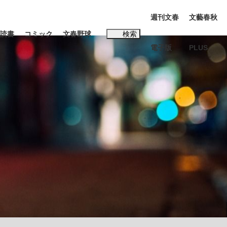
週刊文春
文藝春秋
読書
コミック
文春野球
検索
電子版
PLUS
インタビュー
読書
#松田聖子
本田圭佑が初めて明かした日本代表監督に...
K-POPアイドルたち