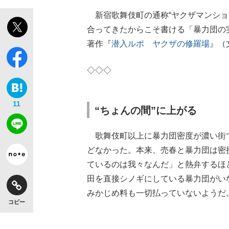
新宿歌舞伎町の通称“ヤクザマンショ
合ってきたからこそ書ける「暴力団の
著作『
潜入ルポ ヤクザの修羅場
』（
◇◇◇
11
“ちょんの間”に上がる
歌舞伎町以上に暴力団密度が濃い街
どなかった。本来、売春と暴力団は密
ているのは我々なんだ」と熱弁するほ
田を直接シノギにしている暴力団がい
みかじめ料も一切払っていないようだ
コピー