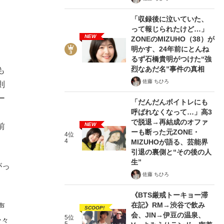
「収録後に泣いていた、
って報じられたけど…」
NEW
ZONEのMIZUHO（38）が
明かす、24年前にとんね
るず石橋貴明がつけた“強
烈なあだ名”事件の真相
も
佐藤 ちひろ
則
ー
「だんだんボイトレにも
呼ばれなくなって…」高3
で脱退→再結成のオファ
NEW
前
ーも断った元ZONE・
4位
4
MIZUHOが語る、芸能界
引退の裏側と“その後の人
生”
がっ
佐藤 ちひろ
《BTS厳戒トーキョー滞
在記》RM→渋谷で飲み
声
SCOOP!
会、JIN→伊豆の温泉、
5位
少々