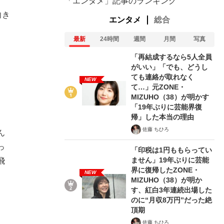
「エンタメ」記事のランキング
向き
エンタメ
総合
、
最新
24時間
週間
月間
写真
「再結成するなら5人全員
がいい」「でも、どうし
ても連絡が取れなく
NEW
て…」元ZONE・
MIZUHO（38）が明かす
「19年ぶりに芸能界復
帰」した本当の理由
佐藤 ちひろ
ん
っ
「印税は1円ももらってい
ません」19年ぶりに芸能
飛
界に復帰したZONE・
NEW
。
MIZUHO（38）が明か
す、紅白3年連続出場した
のに“月収8万円”だった絶
頂期
佐藤 ちひろ