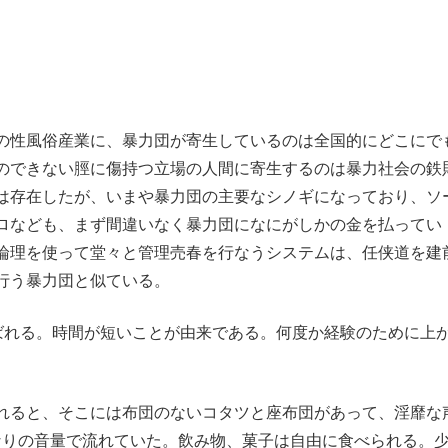
の性風俗産業に、暴力団が寄生しているのは全国的にどこにで
のできない脛に傷持つ立場の人間に寄生するのは暴力社会の鉄
は存在したが、いまや暴力団の主要なシノギになっており、ソ
ロなども、まず間違いなく暴力団になにがしかの金を払ってい
論理を使って堂々と管理売春を行なうシステムは、任侠道を建
行う暴力団と似ている。
ばれる。時間が短いことが由来である。何度か経験のために上
れると、そこには布団のないコタツと座布団があって、淫靡な
なりの音量で流れていた。飲み物、菓子は自由に食べられる。