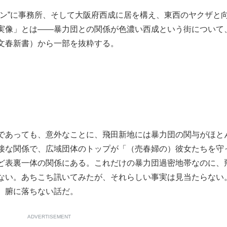
ン”に事務所、そして大阪府西成に居を構え、東西のヤクザと
もっと見る
もっと見る
実像」とは――暴力団との関係が色濃い西成という街について
文春新書）から一部を抜粋する。
であっても、意外なことに、飛田新地には暴力団の関与がほと
接な関係で、広域団体のトップが「（売春婦の）彼女たちを守
ど表裏一体の関係にある。これだけの暴力団過密地帯なのに、
ない。あちこち訊いてみたが、それらしい事実は見当たらない
。腑に落ちない話だ。
ADVERTISEMENT