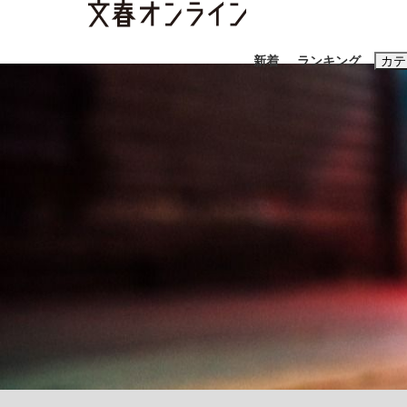
新着
ランキング
カテ
スクープ
ニュー
おすすめのキ
#藤田晋
#三
#玉木雄一郎
《BTS厳戒トーキョー滞在記》RM→渋谷で飲
終戦から81年