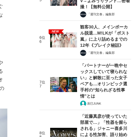
5
V→よみうりランド…密着
ぐ
撮！【無料公開】
な
「週刊文春」編集部
観客30人、メインボーカ
NEW
ル脱退…M!LKが「ポスト
6位
嵐」に上り詰めるまでの
6
12年《ブレイク秘話》
「週刊文春」編集部
や
「パートナーが一晩中セ
る
ックスしていて寝られな
い」と解散に至った女子
オ
7位
ペアも…オリンピック選
7
の
手村の“知られざる性事
情”とは
辰巳JUNK
「近藤真彦が使っていた
部屋で…」「性器を握ら
される」ジャニー喜多川
8位
による性加害、語り始め