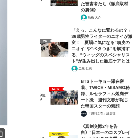
8
た被害者たち《徹底取材
の裏側》
髙橋 大介
「えっ、こんなに変わるの？」
36歳男性ライターのニオイが激
PR
変！ 夏場に気になる“頭皮の
ニオイ”や“ベタつき”を解消す
る、“ウィッグのスペシャリス
ト”が生み出した徹底ケアとは
二瓶 仁志
BTSトーキョー滞在密
着、TWICE・MISAMO秘
NEW
録、ルセラフィム焼肉デ
9位
9
ート撮…週刊文春が報じ
た韓国スターの素顔
「週刊文春」編集部
《真剣交際2年を告
白》“日本一のコスプレイ
SCOOP!