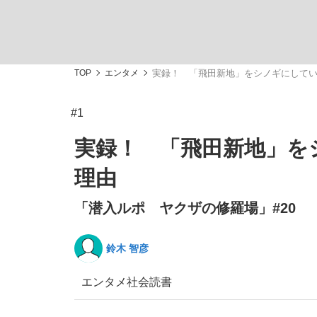
TOP
エンタメ
実録！ 「飛田新地」をシノギにして
#1
「最悪の空気のまま解散」WBC日本代表“敗戦
私のあのとき、私のいま
実録！ 「飛田新地」を
理由
「潜入ルポ ヤクザの修羅場」#20
鈴木 智彦
エンタメ
社会
読書
「クマが悪者扱いされているのが悲しい」『北
キングの誕生を、目撃せよ。