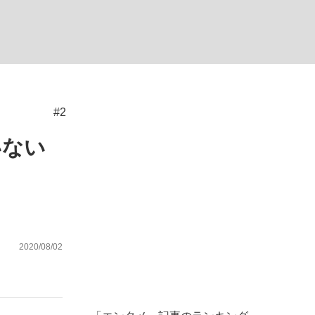
む将棋
#2
った」侍ジャパン選手が証言した“NPB聞...
いない
2020/08/02