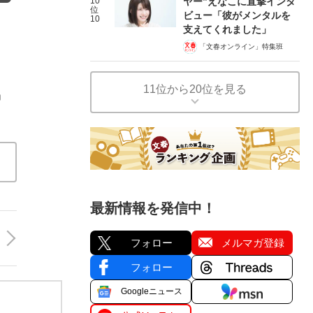
10
ヤー”えなこに直撃インタ
位
ビュー「彼がメンタルを
10
支えてくれました」
「文春オンライン」特集班
11位から20位を見る
」
最新情報を発信中！
フォロー
メルマガ登録
フォロー
Googleニュース