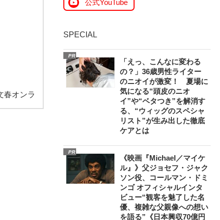
公式YouTube
SPECIAL
PR
「えっ、こんなに変わる
の？」36歳男性ライター
のニオイが激変！ 夏場に
気になる“頭皮のニオ
文春オンラ
イ”や“ベタつき”を解消す
る、“ウィッグのスペシャ
リスト”が生み出した徹底
ケアとは
PR
《映画『Michael／マイケ
ル』》父ジョセフ・ジャク
ソン役、コールマン・ドミ
ンゴ オフィシャルインタ
ビュー“観客を魅了した名
優、複雑な父親像への想い
を語る”《日本興収70億円