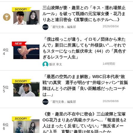
三山凌輝が妻・趣里との「キス・濡れ場禁止
SCOOP!
ルール」を破って既婚の元宝塚女優・花乃ま
りあと連日密会《直撃後にもホテルへ…》
2026/08/04
「週刊文春」編集部
「僕は根っこが違う。イロモノ団体から来た
NEW
んで」新日に所属しても“外様扱い”…それで
4位
もスターになった飯伏幸太（44）の「異色す
4
ぎるレスラー人生」
14時間前
飯伏 幸太
「最悪の空気のまま解散」WBC日本代表“敗
SCOOP!
戦”の真実 選手が明かす“井端ジャパン”首脳
5位
陣ほんとうの評価「良い距離感だったコーチ
5
は…」
2026/08/06
「週刊文春」編集部
《妻・趣里の不在中に密会》三山凌輝と宝塚
SCOOP!
OG花乃まりあが高級ホテルへ…「報道後も2
6位
人はまったく反省していない」“無反省メー
6
ル”入手 直撃に趣里は何を語ったか