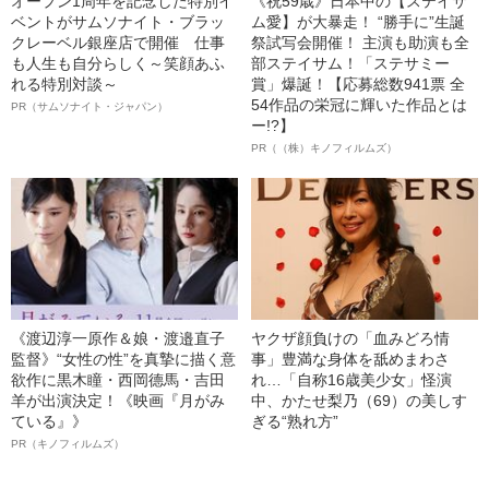
オープン1周年を記念した特別イ
《祝59歳》日本中の【ステイサ
ベントがサムソナイト・ブラッ
ム愛】が大暴走！ “勝手に”生誕
クレーベル銀座店で開催 仕事
祭試写会開催！ 主演も助演も全
も人生も自分らしく～笑顔あふ
部ステイサム！「ステサミー
れる特別対談～
賞」爆誕！【応募総数941票 全
54作品の栄冠に輝いた作品とは
PR（サムソナイト・ジャパン）
ー!?】
PR（（株）キノフィルムズ）
《渡辺淳一原作＆娘・渡邉直子
ヤクザ顔負けの「血みどろ情
監督》“女性の性”を真摯に描く意
事」豊満な身体を舐めまわさ
欲作に黒木瞳・西岡德馬・吉田
れ…「自称16歳美少女」怪演
羊が出演決定！《映画『月がみ
中、かたせ梨乃（69）の美しす
ている』》
ぎる“熟れ方”
PR（キノフィルムズ）