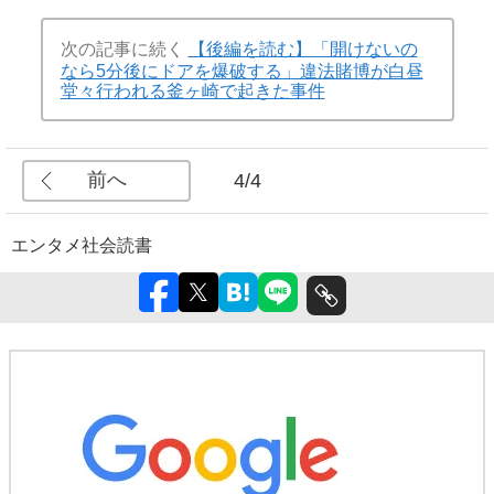
次の記事に続く
【後編を読む】「開けないの
なら5分後にドアを爆破する」違法賭博が白昼
堂々行われる釜ヶ崎で起きた事件
前へ
4/4
エンタメ
社会
読書