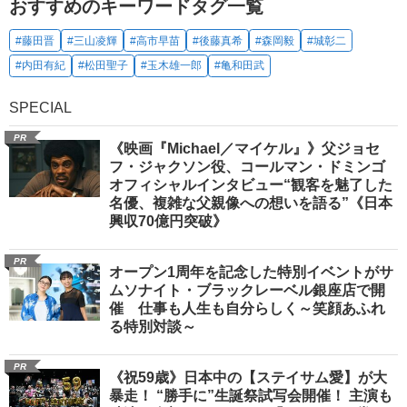
おすすめのキーワードタグ一覧
#藤田晋
#三山凌輝
#高市早苗
#後藤真希
#森岡毅
#城彰二
#内田有紀
#松田聖子
#玉木雄一郎
#亀和田武
SPECIAL
PR
《映画『Michael／マイケル』》父ジョセ
フ・ジャクソン役、コールマン・ドミンゴ
オフィシャルインタビュー“観客を魅了した
名優、複雑な父親像への想いを語る”《日本
興収70億円突破》
PR
オープン1周年を記念した特別イベントがサ
ムソナイト・ブラックレーベル銀座店で開
催 仕事も人生も自分らしく～笑顔あふれ
る特別対談～
PR
《祝59歳》日本中の【ステイサム愛】が大
暴走！ “勝手に”生誕祭試写会開催！ 主演も