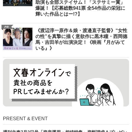
助演も全部ステイサム！「ステサミー賞」
爆誕！【応募総数941票 全54作品の栄冠に
輝いた作品とはー!?】
PR
《渡辺淳一原作＆娘・渡邉直子監督》“女性
の性”を真摯に描く意欲作に黒木瞳・西岡德
馬・吉田羊が出演決定！《映画『月がみて
いる』》
PRESENT & EVENT