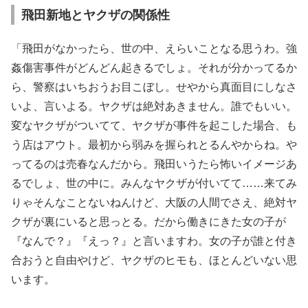
飛田新地とヤクザの関係性
「飛田がなかったら、世の中、えらいことなる思うわ。強
姦傷害事件がどんどん起きるでしょ。それが分かってるか
ら、警察はいちおうお目こぼし。せやから真面目にしなさ
いよ、言いよる。ヤクザは絶対あきません。誰でもいい。
変なヤクザがついてて、ヤクザが事件を起こした場合、も
う店はアウト。最初から弱みを握られとるんやからね。や
ってるのは売春なんだから。飛田いうたら怖いイメージあ
るでしょ、世の中に。みんなヤクザが付いてて……来てみ
りゃそんなことないねんけど、大阪の人間でさえ、絶対ヤ
クザが裏にいると思っとる。だから働きにきた女の子が
『なんで？』『えっ？』と言いますわ。女の子が誰と付き
合おうと自由やけど、ヤクザのヒモも、ほとんどいない思
います。