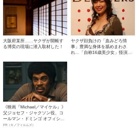
大阪府某所……ヤクザが開帳す
ヤクザ顔負けの「血みどろ情
る博奕の現場に潜入取材した！
事」豊満な身体を舐めまわさ
れ…「自称16歳美少女」怪演
中、かたせ梨乃（69）の美しす
ぎる“熟れ方”
《映画『Michael／マイケル』》
父ジョセフ・ジャクソン役、コ
ールマン・ドミンゴ オフィシャ
ルインタビュー“観客を魅了した
PR（キノフィルムズ）
名優、複雑な父親像への想いを
語る”《日本興収70億円突破》