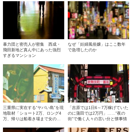
暴力団と密売人が密集 西成・
なぜ「妊婦風俗嬢」はここ数年
飛田新地ど真ん中にあった強烈
で急増したのか
すぎるマンション
三重県に実在する“ヤバい島”を現
「吉原では1日6～7万稼げていた
地取材「ショート2万、ロング4
のに蒲田では2万円」……“夜の
万、帰りは船着き場まで女の子
街”で働く人々の言い分と懐事情
が見送りに…」