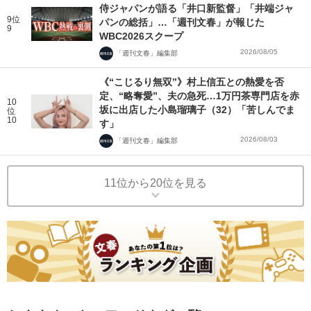
侍ジャパンが語る「井口新監督」「井端ジャ
9位
パンの総括」…「週刊文春」が報じた
9
WBC2026スクープ
2026/08/05
「週刊文春」編集部
《“こじるり無双”》村上信五との熱愛を否
定、“略奪愛”、夫の急死…1万円茶専門店を赤
10
坂に出店した小島瑠璃子（32）「苦しんでま
位
10
す」
2026/08/03
「週刊文春」編集部
11位から20位を見る