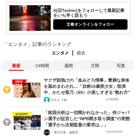
X(旧Twitter)をフォローして最新記事
をいち早く読もう
文春オンラインをフォロー
「エンタメ」記事のランキング
エンタメ
総合
最新
24時間
週間
月間
写真
ヤクザ顔負けの「血みどろ情事」豊満な身体
NEW
を舐めまわされ…「自称16歳美少女」怪演
中、かたせ梨乃（69）の美しすぎる“熟れ方”
21時間前
ゆるま 小林
「敗因分析は一切聞かれなかった」侍ジャパ
SCOOP!
ン選手が証言した“NPB聞き取り調査”の実態
「選手から次期監督の要求は…」
2026/08/06
「週刊文春」編集部