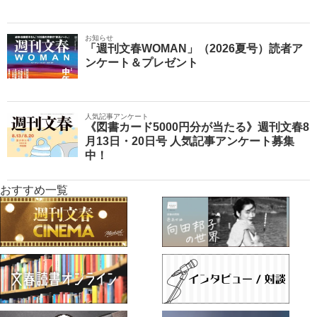
お知らせ
「週刊文春WOMAN」（2026夏号）読者ア
ンケート＆プレゼント
人気記事アンケート
《図書カード5000円分が当たる》週刊文春8
月13日・20日号 人気記事アンケート募集
中！
おすすめ一覧