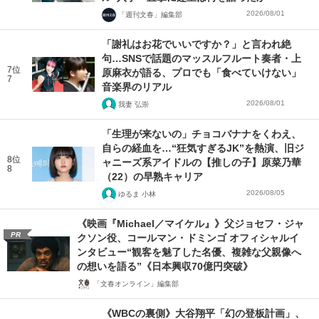
2026/08/01
「週刊文春」編集部
「謝礼はお花でいいですか？」と言われ絶
句…SNSで話題のマッスルフルート奏者・上
7位
原麻衣が語る、プロでも「食べていけない」
7
音楽界のリアル
2026/08/01
我妻 弘崇
「生理が来ないの」チョコバナナをくわえ、
自らの経血を…“狂気すぎるJK”を熱演、旧ジ
8位
ャニーズ系アイドルの【推しの子】原菜乃華
8
（22）の早熟キャリア
2026/08/05
ゆるま 小林
《映画『Michael／マイケル』》父ジョセフ・ジャ
PR
クソン役、コールマン・ドミンゴ オフィシャルイ
ンタビュー“観客を魅了した名優、複雑な父親像へ
の想いを語る”《日本興収70億円突破》
「文春オンライン」編集部
《WBCの裏側》大谷翔平「幻の登板計画」、