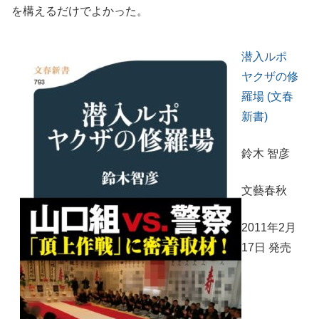
を構えるだけでよかった。
潜入ルポ
ヤクザの修
羅場 (文春
新書)
鈴木 智彦
文藝春秋
2011年2月
17日 発売