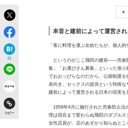
本音と建前によって運営され
「客に料理を運ぶ女給たちが、個人的
11
というのがここ飛田の建前――売春
集」「お運びさん募集」といった張り
でおおっぴらなのだから、公娼制度を
表向き、セックスの提供という特殊な
建前によって運営される日本の現実を
1958年4月に施行された売春防止
コピー
理は現在まで変わらぬ飛田のダブルス
女性店員が、店のあずかり知らぬとこ