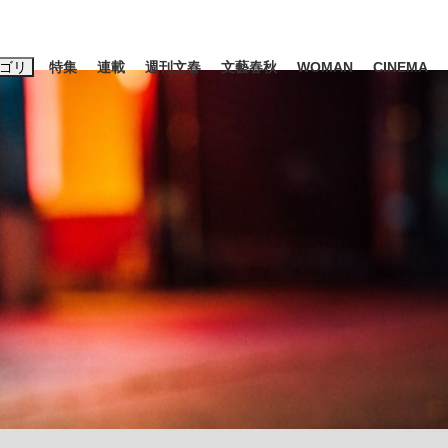
ゴリ
特集
連載
週刊文春
文藝春秋
WOMAN
CINEMA
キーワード入力
ス
エンタメ
ライフ
ビジネス
ーワードタグ一覧
山凌輝
#後藤真希
#森岡毅
#城彰二
#内田有紀
#松田聖子
観る将棋、読
池上彰
て明かした日本代表監督に...
「最悪の空気のまま解散」W