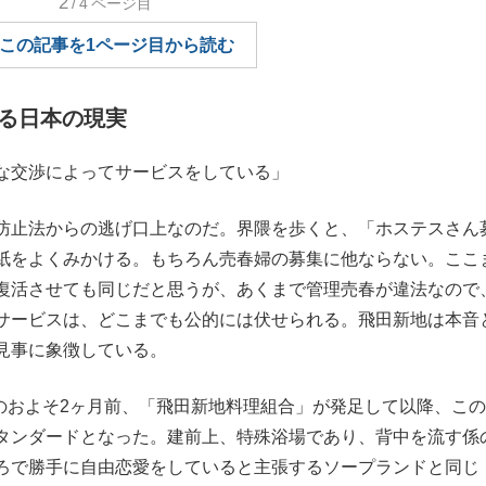
2
/4
ページ目
もっと見る
この記事を1ページ目から読む
る日本の現実
な交渉によってサービスをしている」
防止法からの逃げ口上なのだ。界隈を歩くと、「ホステスさん
紙をよくみかける。もちろん売春婦の募集に他ならない。ここ
復活させても同じだと思うが、あくまで管理売春が違法なので
サービスは、どこまでも公的には伏せられる。飛田新地は本音
見事に象徴している。
法のおよそ2ヶ月前、「飛田新地料理組合」が発足して以降、こ
タンダードとなった。建前上、特殊浴場であり、背中を流す係
ろで勝手に自由恋愛をしていると主張するソープランドと同じ