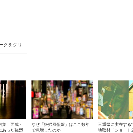
ークをクリ
密集 西成・
なぜ「妊婦風俗嬢」はここ数年
三重県に実在する“
にあった強烈
で急増したのか
地取材「ショート