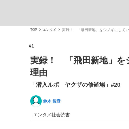
TOP
エンタメ
実録！ 「飛田新地」をシノギにして
#1
「敗因分析は一切聞かれなかった」侍ジャパン選
キングの誕生を、目撃せよ。
実録！ 「飛田新地」を
理由
「潜入ルポ ヤクザの修羅場」#20
the Style
鈴木 智彦
エンタメ
社会
読書
「目標達成できなかったからと言って…」サッ