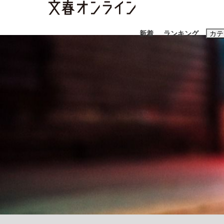
新着
ランキング
カテ
スクープ
ニュー
おすすめのキ
#藤田晋
#三
#亀和田武
#
「90%は失敗する。でも…」本田圭佑が初め
終戦から81年