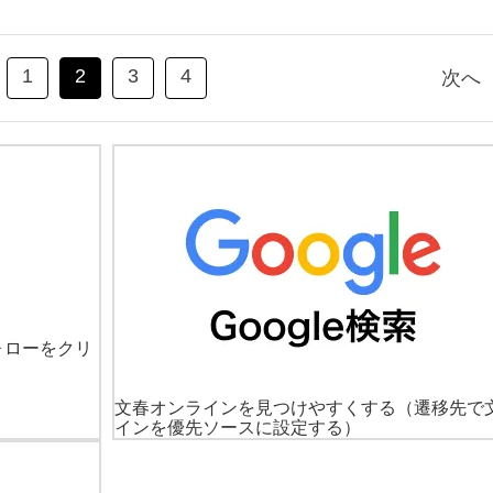
1
2
3
4
次へ
ォローをクリ
文春オンラインを見つけやすくする
（遷移先で
インを優先ソースに設定する）