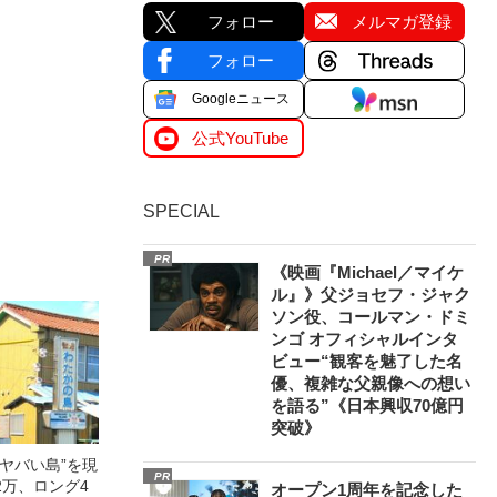
フォロー
メルマガ登録
フォロー
Googleニュース
公式YouTube
SPECIAL
PR
《映画『Michael／マイケ
ル』》父ジョセフ・ジャク
ソン役、コールマン・ドミ
ンゴ オフィシャルインタ
ビュー“観客を魅了した名
優、複雑な父親像への想い
を語る”《日本興収70億円
突破》
ヤバい島”を現
PR
2万、ロング4
オープン1周年を記念した