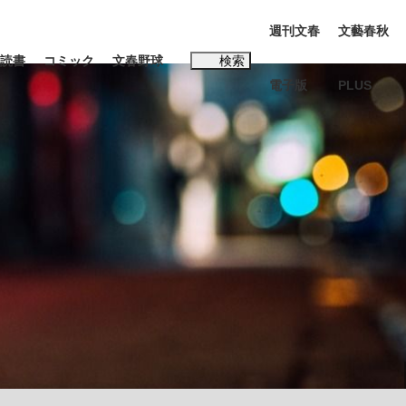
週刊文春
文藝春秋
読書
コミック
文春野球
検索
電子版
PLUS
インタビュー
読書
#玉木雄一郎
む将棋
BC日本代表“敗戦”の真実 選手が明かす...