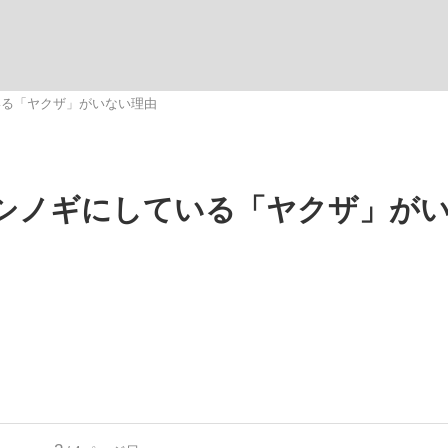
いまさら聞け
いる「ヤクザ」がいない理由
手が証言した“NPB聞...
「クマが悪者扱いされているの
シノギにしている「ヤクザ」が
もっと見る
カー日本代表・森保一監督...