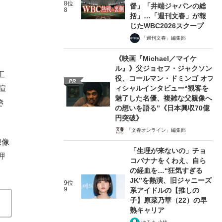
8位
督」「井端ジャパンの総
8
括」…「週刊文春」が報
じたWBC2026スクープ
「週刊文春」編集部
《映画『Michael／マイケ
ル』》父ジョセフ・ジャクソン
工
役、コールマン・ドミンゴ オフ
PR
ィシャルインタビュー“観客を
喧
魅了した名優、複雑な父親像へ
き
の想いを語る”《日本興収70億
円突破》
「文春オンライン」編集部
想像
「生理が来ないの」チョ
押
コバナナをくわえ、自ら
の経血を…“狂気すぎる
JK”を熱演、旧ジャニーズ
9位
9
系アイドルの【推しの
子】原菜乃華（22）の早
熟キャリア