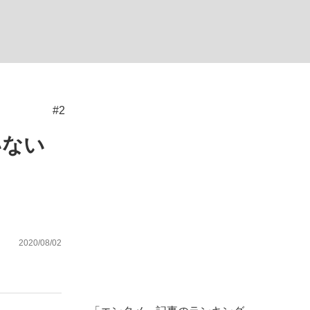
ない資産運用のすべて
#2
が悲しい」『北の国から』倉本聰氏（91...
いない
2020/08/02