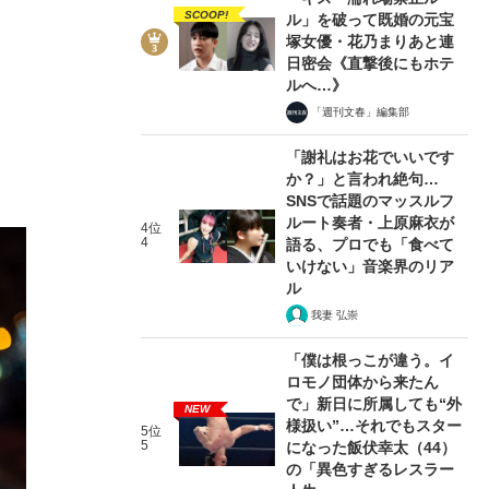
SCOOP!
ル」を破って既婚の元宝
塚女優・花乃まりあと連
日密会《直撃後にもホテ
ルへ…》
「週刊文春」編集部
「謝礼はお花でいいです
か？」と言われ絶句…
SNSで話題のマッスルフ
ルート奏者・上原麻衣が
4位
4
語る、プロでも「食べて
いけない」音楽界のリア
ル
我妻 弘崇
「僕は根っこが違う。イ
ロモノ団体から来たん
で」新日に所属しても“外
NEW
様扱い”…それでもスター
5位
5
になった飯伏幸太（44）
の「異色すぎるレスラー