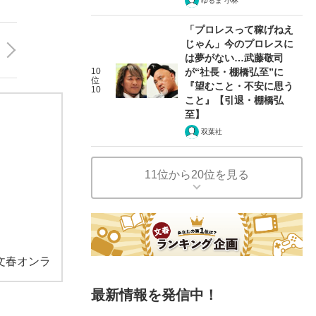
ゆるま 小林
「プロレスって稼げねえ
じゃん」今のプロレスに
は夢がない…武藤敬司
10
が“社長・棚橋弘至”に
位
『望むこと・不安に思う
10
こと』【引退・棚橋弘
至】
双葉社
11位から20位を見る
文春オンラ
最新情報を発信中！