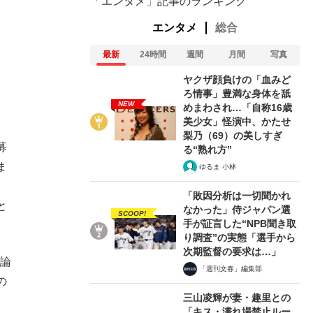
「エンタメ」記事のランキング
エンタメ
総合
最新
24時間
週間
月間
写真
ヤクザ顔負けの「血みど
ろ情事」豊満な身体を舐
NEW
めまわされ…「自称16歳
美少女」怪演中、かたせ
梨乃（69）の美しすぎ
募
る“熟れ方”
ま
ゆるま 小林
、
「敗因分析は一切聞かれ
と
なかった」侍ジャパン選
SCOOP!
手が証言した“NPB聞き取
り調査”の実態「選手から
次期監督の要求は…」
の論
「週刊文春」編集部
の
三山凌輝が妻・趣里との
「キス・濡れ場禁止ルー