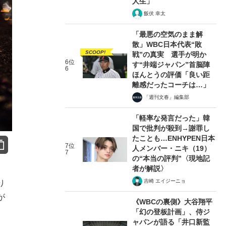
人生」
飯伏 幸太
「最悪の空気のまま解
散」WBC日本代表“敗
SCOOP!
戦”の真実 選手が明か
6位
す“井端ジャパン”首脳陣
6
ほんとうの評価「良い距
離感だったコーチは…」
「週刊文春」編集部
「軽率な発言だった」韓
国で批判が殺到→謝罪し
たことも…ENHYPEN日本
7位
人メンバー・ニキ（19）
7
の“本当の評判”〈現地記
者が解説〉
吉崎 エイジーニョ
り
が
《WBCの裏側》大谷翔平
「幻の登板計画」、侍ジ
ャパンが語る「井口新監