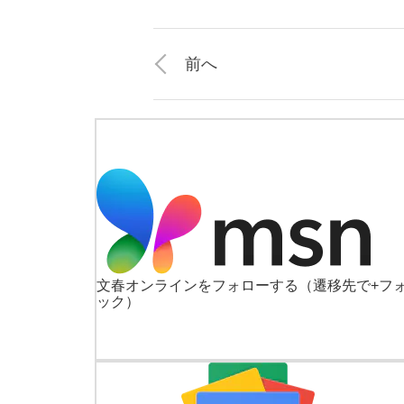
前へ
文春オンラインをフォローする
（遷移先で+フ
ック）