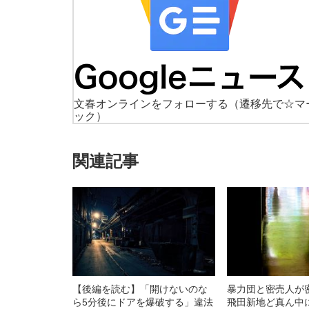
文春オンラインをフォローする
（遷移先で☆マ
ック）
関連記事
【後編を読む】「開けないのな
暴力団と密売人が
ら5分後にドアを爆破する」違法
飛田新地ど真ん中