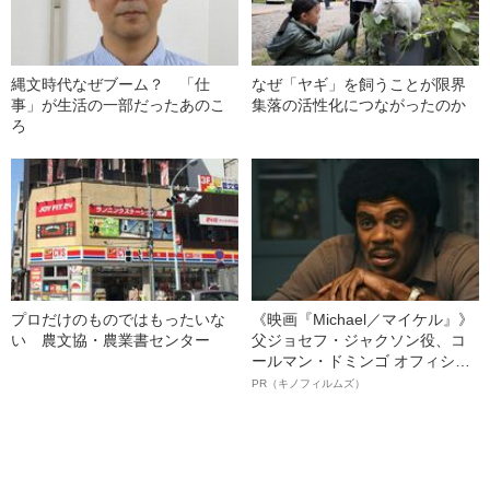
縄文時代なぜブーム？ 「仕
なぜ「ヤギ」を飼うことが限界
事」が生活の一部だったあのこ
集落の活性化につながったのか
ろ
プロだけのものではもったいな
《映画『Michael／マイケル』》
い 農文協・農業書センター
父ジョセフ・ジャクソン役、コ
ールマン・ドミンゴ オフィシャ
ルインタビュー“観客を魅了した
PR（キノフィルムズ）
名優、複雑な父親像への想いを
語る”《日本興収70億円突破》