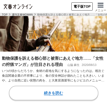
電子版TOP
メニュー
TOP
週刊文春WOMAN
動物保護を訴える都心部と被害にあえぐ地方……「女性の
動物保護を訴える都心部と被害にあえぐ地方……「女性
の狩猟マンガ」が注目される理由
山脇 麻生
2020/08/13
いつの頃からだろうか、食材の産地を気にするようになったのは。相次ぐ
食品関連企業の不祥事により、食の安全神話が崩れたことも大きい。いま
や、より自然に近い状態の肉を、と大衆居酒屋等にもジビエのメニューが
並び、駆除の対象…
続きを読む