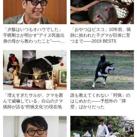
「夕飯はいつもオハウでした」
「おやつはビスコ」10年前、猟
宇梶剛士が明かす“アイヌ民族出
師に拾われた子グマが巨体に育
身の母から教わったこと”――文
つまで――2019 BEST5
藝春秋特選記事
「増えすぎたサルが、クマを囲
誰も教えてくれない「狩猟」の
んで威嚇している」白山のクマ
はじめかた――予想外の「障
猟師が語る“狩猟文化”の現在地
壁」ばかりだった