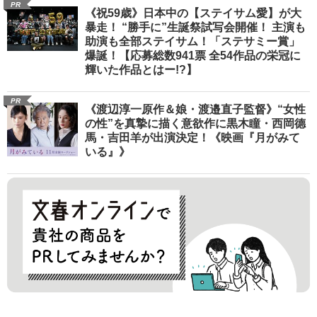
PR
《祝59歳》日本中の【ステイサム愛】が大
暴走！ “勝手に”生誕祭試写会開催！ 主演も
助演も全部ステイサム！「ステサミー賞」
爆誕！【応募総数941票 全54作品の栄冠に
輝いた作品とはー!?】
PR
《渡辺淳一原作＆娘・渡邉直子監督》“女性
の性”を真摯に描く意欲作に黒木瞳・西岡德
馬・吉田羊が出演決定！《映画『月がみて
いる』》