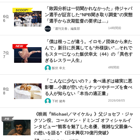
「敗因分析は一切聞かれなかった」侍ジャパ
SCOOP!
ン選手が証言した“NPB聞き取り調査”の実態
6位
6
「選手から次期監督の要求は…」
14時間前
「週刊文春」編集部
「僕は根っこが違う。イロモノ団体から来た
NEW
んで」新日に所属しても“外様扱い”…それで
7位
もスターになった飯伏幸太（44）の「異色す
7
ぎるレスラー人生」
4時間前
飯伏 幸太
「こんなに少ないの？」食べ過ぎは確実に悪
影響…小腹が空いたらナッツやチーズを食べ
8位
8
る人が知らない「本当の適正量」
2026/08/05
下村 健寿
《映画『Michael／マイケル』》父ジョセフ・ジャ
PR
クソン役、コールマン・ドミンゴ オフィシャルイ
ンタビュー“観客を魅了した名優、複雑な父親像へ
の想いを語る”《日本興収70億円突破》