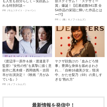
も人生も自分らしく～笑顔あふ
部ステイサム！「ステサミー
れる特別対談～
賞」爆誕！【応募総数941票 全
54作品の栄冠に輝いた作品とは
PR（サムソナイト・ジャパン）
ー!?】
PR（（株）キノフィルムズ）
《渡辺淳一原作＆娘・渡邉直子
ヤクザ顔負けの「血みどろ情
監督》“女性の性”を真摯に描く意
事」豊満な身体を舐めまわさ
欲作に黒木瞳・西岡德馬・吉田
れ…「自称16歳美少女」怪演
羊が出演決定！《映画『月がみ
中、かたせ梨乃（69）の美しす
ている』》
ぎる“熟れ方”
PR（キノフィルムズ）
最新情報を発信中！