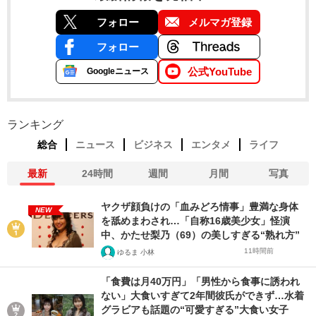
フォロー
メルマガ登録
フォロー
公式YouTube
Googleニュース
ランキング
総合
ニュース
ビジネス
エンタメ
ライフ
最新
24時間
週間
月間
写真
ヤクザ顔負けの「血みどろ情事」豊満な身体
NEW
を舐めまわされ…「自称16歳美少女」怪演
中、かたせ梨乃（69）の美しすぎる“熟れ方”
11時間前
ゆるま 小林
「食費は月40万円」「男性から食事に誘われ
ない」大食いすぎて2年間彼氏ができず…水着
グラビアも話題の“可愛すぎる”大食い女子