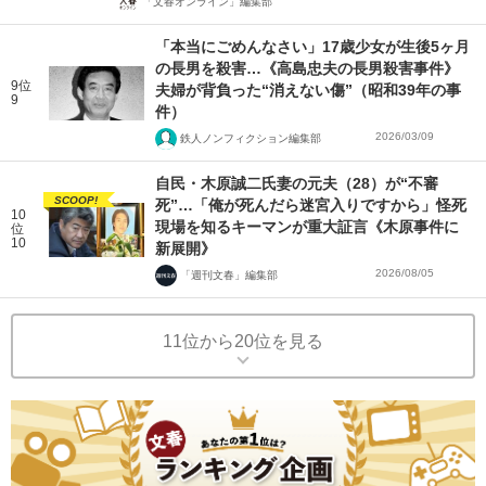
「文春オンライン」編集部
「本当にごめんなさい」17歳少女が生後5ヶ月
の長男を殺害…《高島忠夫の長男殺害事件》
9位
夫婦が背負った“消えない傷”（昭和39年の事
9
件）
2026/03/09
鉄人ノンフィクション編集部
自民・木原誠二氏妻の元夫（28）が“不審
SCOOP!
死”…「俺が死んだら迷宮入りですから」怪死
10
現場を知るキーマンが重大証言《木原事件に
位
10
新展開》
2026/08/05
「週刊文春」編集部
11位から20位を見る