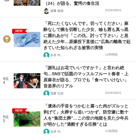
（24）が語る、驚愕の食生活
2026/08/01
徳重 龍徳
「死にたくないんです。切ってください」麻
酔なしで腕を切断した少女、瞼も唇も真っ黒
NEW
に腫れあがり「この仇、討って下さい」と息
絶えた少年…原爆投下直後に“広島の離島で起
きていた知られざる被害の実情
11時間前
永井 均
「謝礼はお花でいいですか？」と言われ絶
句…SNSで話題のマッスルフルート奏者・上
4位
原麻衣が語る、プロでも「食べていけない」
4
音楽界のリアル
2026/08/01
我妻 弘崇
「遺体の手首をつかむと腐った肉がズルッと
NEW
剥げて」火葬すら追いつかず、防空壕に数十
5位
人を“集団土葬”…この世の地獄を見た少年兵
5
が明かした“過酷すぎる任務”とは
11時間前
永井 均