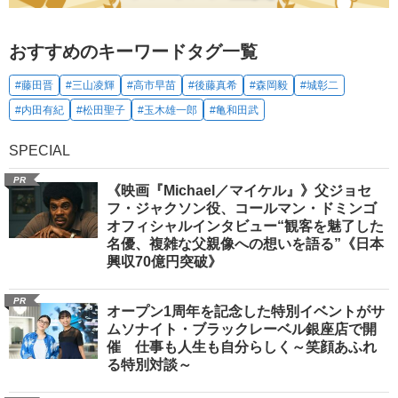
おすすめのキーワードタグ一覧
#藤田晋
#三山凌輝
#高市早苗
#後藤真希
#森岡毅
#城彰二
#内田有紀
#松田聖子
#玉木雄一郎
#亀和田武
SPECIAL
PR
《映画『Michael／マイケル』》父ジョセ
フ・ジャクソン役、コールマン・ドミンゴ
オフィシャルインタビュー“観客を魅了した
名優、複雑な父親像への想いを語る”《日本
興収70億円突破》
PR
オープン1周年を記念した特別イベントがサ
ムソナイト・ブラックレーベル銀座店で開
催 仕事も人生も自分らしく～笑顔あふれ
る特別対談～