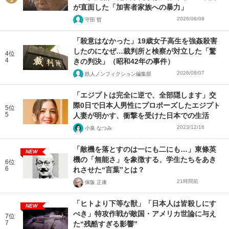
が直面した「加害者家族への暴力」
2026/08/08
守田 哲
「殺意はなかった」19歳女子高生を強姦殺害
したのになぜ…裁判所と検察が対立した「驚
4位
4
きの判決」（昭和42年の事件）
2026/08/07
鉄人ノンフィクション編集部
「エジプトは完全に逆で、全部隠します」交
際0日で日本人男性にプロポーズしたエジプト
5位
5
人妻が明かす、衝撃を受けた日本での生活
2023/12/16
小泉 なつみ
「敵機を落とすのは一にも二にも…」東條英
NEW
機の「無能さ」を象徴する、学生たちをあき
6位
6
れさせた“言葉”とは？
21時間前
保阪 正康
「ヒトより下等な獣」「日本人は皆殺しにす
NEW
べき」特攻作戦が敵国・アメリカ世論に与え
7位
7
た“残酷すぎる影響”