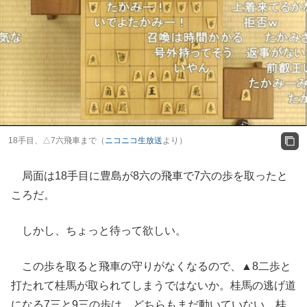
18手目、△7六飛車まで（
ニコニコ生放送
より）
局面は18手目に豊島が8六の飛車で7六の歩を取ったと
ころだ。
しかし、ちょっと待って欲しい。
この歩を取ると飛車の守りがなくなるので、▲8二歩と
打たれて桂馬が取られてしまうではないか。桂馬の逃げ道
になる7三と9三の歩は、どちらもまだ動いていない。桂