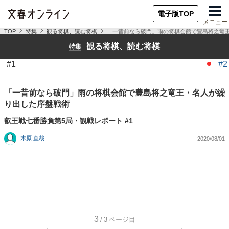
電子版TOP
メニュー
TOP
特集
観る将棋、読む将棋
「一昔前なら破門」雨の将棋会館で豊島将之竜
観る将棋、読む将棋
特集
#1
#2
「一昔前なら破門」雨の将棋会館で豊島将之竜王・名人が繰
り出した序盤戦術
叡王戦七番勝負第5局・観戦レポート #1
木原 直哉
2020/08/01
3
/3
ページ目