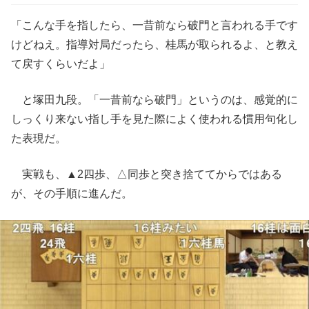
「こんな手を指したら、一昔前なら破門と言われる手です
けどねえ。指導対局だったら、桂馬が取られるよ、と教え
て戻すくらいだよ」
と塚田九段。「一昔前なら破門」というのは、感覚的に
しっくり来ない指し手を見た際によく使われる慣用句化し
た表現だ。
実戦も、▲2四歩、△同歩と突き捨ててからではある
が、その手順に進んだ。