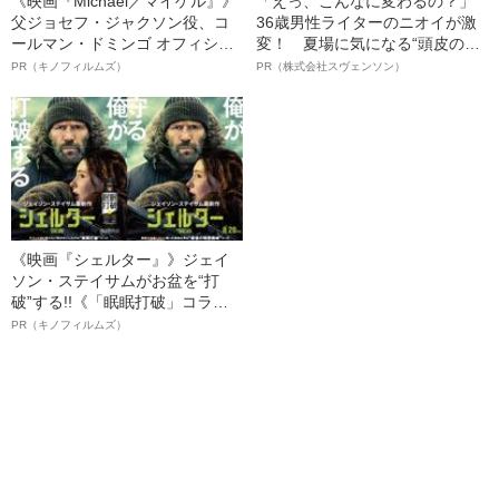
《映画『Michael／マイケル』》
「えっ、こんなに変わるの？」
父ジョセフ・ジャクソン役、コ
36歳男性ライターのニオイが激
ールマン・ドミンゴ オフィシャ
変！ 夏場に気になる“頭皮のニ
ルインタビュー“観客を魅了した
オイ”や“ベタつき”を解消す
PR（キノフィルムズ）
PR（株式会社スヴェンソン）
名優、複雑な父親像への想いを
る、“ウィッグのスペシャリス
語る”《日本興収70億円突破》
ト”が生み出した徹底ケアとは
《映画『シェルター』》ジェイ
ソン・ステイサムがお盆を“打
破”する!!《「眠眠打破」コラ
ボ》
PR（キノフィルムズ）