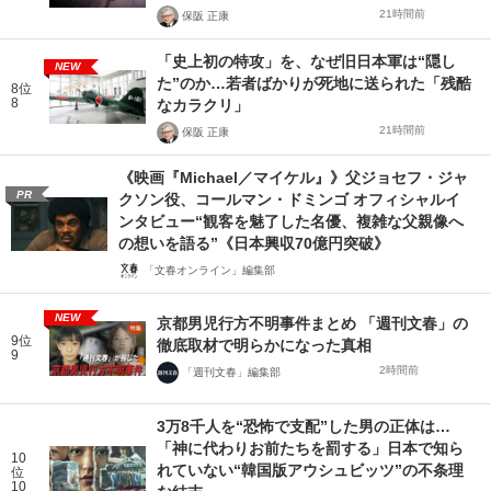
21時間前
保阪 正康
「史上初の特攻」を、なぜ旧日本軍は“隠し
NEW
た”のか…若者ばかりが死地に送られた「残酷
8位
8
なカラクリ」
21時間前
保阪 正康
《映画『Michael／マイケル』》父ジョセフ・ジャ
PR
クソン役、コールマン・ドミンゴ オフィシャルイ
ンタビュー“観客を魅了した名優、複雑な父親像へ
の想いを語る”《日本興収70億円突破》
「文春オンライン」編集部
NEW
京都男児行方不明事件まとめ 「週刊文春」の
9位
徹底取材で明らかになった真相
9
2時間前
「週刊文春」編集部
3万8千人を“恐怖で支配”した男の正体は…
「神に代わりお前たちを罰する」日本で知ら
10
れていない“韓国版アウシュビッツ”の不条理
位
10