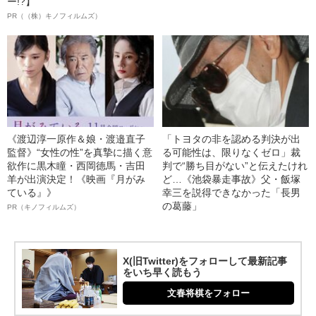
ー!?】
PR（（株）キノフィルムズ）
《渡辺淳一原作＆娘・渡邉直子
「トヨタの非を認める判決が出
監督》“女性の性”を真摯に描く意
る可能性は、限りなくゼロ」裁
欲作に黒木瞳・西岡德馬・吉田
判で“勝ち目がない”と伝えたけれ
羊が出演決定！《映画『月がみ
ど…《池袋暴走事故》父・飯塚
ている』》
幸三を説得できなかった「長男
の葛藤」
PR（キノフィルムズ）
X(旧Twitter)をフォローして最新記事
をいち早く読もう
文春将棋をフォロー