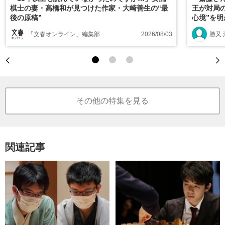
棋士の妻・高橋和が見つけた作家・大崎善生の“最
王が対局
後の原稿”
心境”を
「文春オンライン」編集部
2026/08/03
勝又 
その他の特集を見る
関連記事