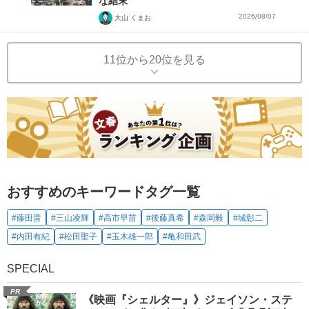
な結末
2026/08/07
大山 くまお
11位から20位を見る
おすすめのキーワードタグ一覧
#藤田晋
#三山凌輝
#高市早苗
#後藤真希
#森岡毅
#城彰二
#内田有紀
#松田聖子
#玉木雄一郎
#亀和田武
SPECIAL
PR
《映画『シェルター』》ジェイソン・ステ