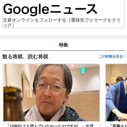
文春オンラインをフォローする
（遷移先で☆マークをクリ
ック）
特集
観る将棋、読む将棋
この特集を見る
「15年以上も読んでいなかったのですが…」女流
「斎藤さ