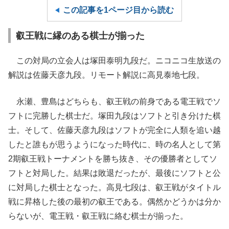
この記事を1ページ目から読む
叡王戦に縁のある棋士が揃った
この対局の立会人は塚田泰明九段だ。ニコニコ生放送の
解説は佐藤天彦九段。リモート解説に高見泰地七段。
永瀬、豊島はどちらも、叡王戦の前身である電王戦でソ
フトに完勝した棋士だ。塚田九段はソフトと引き分けた棋
士。そして、佐藤天彦九段はソフトが完全に人類を追い越
したと誰もが思うようになった時代に、時の名人として第
2期叡王戦トーナメントを勝ち抜き、その優勝者としてソ
フトと対局した。結果は敗退だったが、最後にソフトと公
に対局した棋士となった。高見七段は、叡王戦がタイトル
戦に昇格した後の最初の叡王である。偶然かどうかは分か
らないが、電王戦・叡王戦に絡む棋士が揃った。