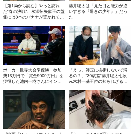
【第1局から読む】やっと訪れ
藤井聡太は「見た目と能力が違
た“春の決戦”、永瀬拓矢叡王の盤
いすぎる『驚きの少年』」だっ
側には8本のバナナが置かれてい
た
た
ポーカー世界大会準優勝 参加
「えっ、師匠に挨拶しないで帰
費16万円で「賞金9000万円」を
るの？」“30歳差”藤井聡太七段
獲得した池内一樹さんにインタ
vs木村一基王位の知られざる舞
ビュー
台裏――教授は見た