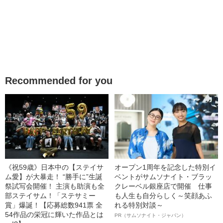
Recommended for you
《祝59歳》日本中の【ステイサ
オープン1周年を記念した特別イ
ム愛】が大暴走！ “勝手に”生誕
ベントがサムソナイト・ブラッ
祭試写会開催！ 主演も助演も全
クレーベル銀座店で開催 仕事
部ステイサム！「ステサミー
も人生も自分らしく～笑顔あふ
賞」爆誕！【応募総数941票 全
れる特別対談～
54作品の栄冠に輝いた作品とは
PR（サムソナイト・ジャパン）