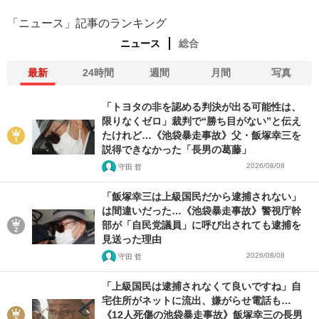
「ニュース」記事のランキング
ニュース
総合
最新
24時間
週間
月間
写真
「トヨタの非を認める判決が出る可能性は、
限りなくゼロ」裁判で“勝ち目がない”と伝え
たけれど…《池袋暴走事故》父・飯塚幸三を
説得できなかった「長男の葛藤」
2026/08/08
守田 哲
「飯塚幸三は上級国民だから逮捕されない」
は間違いだった…《池袋暴走事故》警視庁幹
部が「自民党議員」に呼び出されても逮捕を
見送った理由
2026/08/08
守田 哲
「上級国民は逮捕されなくて良いですね」自
宅住所がネットに流出、嫌がらせ電話も…
《12人死傷の池袋暴走事故》飯塚幸三の長男