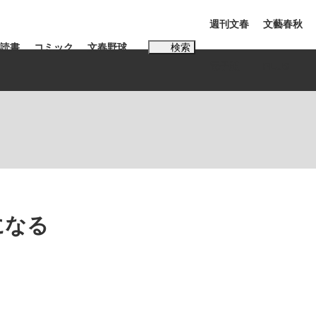
週刊文春
文藝春秋
読書
コミック
文春野球
検索
電子版
PLUS
インタビュー
読書
#玉木雄一郎
む将棋
になる
BC日本代表“敗戦”の真実 選手が明かす...