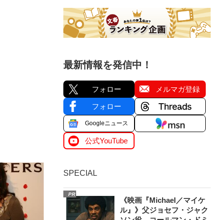
最新情報を発信中！
フォロー
メルマガ登録
フォロー
Googleニュース
公式YouTube
SPECIAL
PR
《映画『Michael／マイケ
ル』》父ジョセフ・ジャク
ソン役、コールマン・ドミ