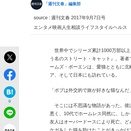
「週刊文春」編集部
source :
週刊文春 2017年9月7日号
エンタメ
映画
人生相談
ライフスタイル
ヘルス
世界中でシリーズ累計1000万部以
「敗因分析は一切聞かれなかった」侍ジャパン選
キングの誕生を、目撃せよ。
う名のストリート・キャット』。著者
ームズ・ボーエンは、愛猫とともに北
ア、そして日本にも訪れている。
「ボブは外交的で旅が好きな猫なんだ
the Style
0
そこには不思議な物語があった。彼
悪く、10代でホームレス同然に。し
友人はオーバードースにより死亡。ど
「目標達成できなかったからと言って…」サッ
ケガをした猫を助けたことがきっかけ