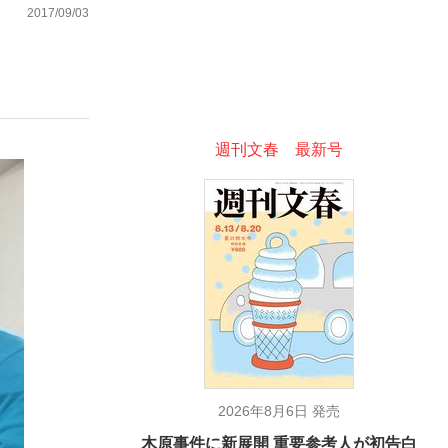
2017/09/03
ない資産運用のすべて
週刊文春 最新号
が悲しい」『北の国から』倉本聰氏（91...
2026年8月6日 発売
木原事件に新展開 重要参考人が初告白