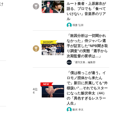
ルート奏者・上原麻衣が
け
語る、プロでも「食べて
いけない」音楽界のリア
ル
我妻 弘崇
「敗因分析は一切聞かれ
なかった」侍ジャパン選
SCOOP!
手が証言した“NPB聞き取
り調査”の実態「選手から
次期監督の要求は…」
「週刊文春」編集部
「僕は根っこが違う。イ
ロモノ団体から来たん
で」新日に所属しても“外
NEW
様扱い”…それでもスター
4位
4
になった飯伏幸太（44）
の「異色すぎるレスラー
人生」
飯伏 幸太