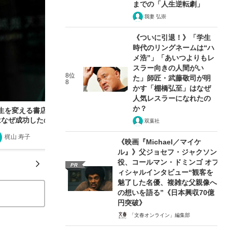
までの「人生逆転劇」
我妻 弘崇
《ついに引退！》「学生
時代のリングネームは“ハ
メ浩”」「あいつよりもレ
スラー向きの人間がい
8位
た」師匠・武藤敬司が明
8
かす「棚橋弘至」はなぜ
人気レスラーになれたの
か？
人生を変える書店”「天狼院書店」のビジネスモデ
はなぜ成功したのか
双葉社
梶山 寿子
2019/09/24
《映画『Michael／マイケ
ル』》父ジョセフ・ジャクソン
役、コールマン・ドミンゴ オフ
PR
ィシャルインタビュー“観客を
魅了した名優、複雑な父親像へ
の想いを語る”《日本興収70億
円突破》
「文春オンライン」編集部