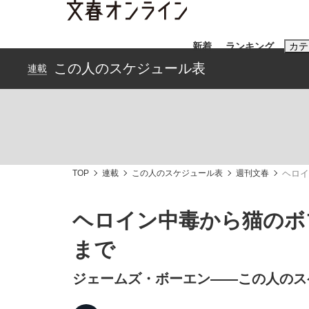
新着
ランキング
カテ
この人のスケジュール表
連載
スクープ
ニュー
おすすめのキ
#藤田晋
#高
TOP
連載
この人のスケジュール表
週刊文春
ヘロイ
#亀和田武
#
ヘロイン中毒から猫のボ
まで
「90%は失敗する。でも…」本田圭佑が初め
終戦から81年
ジェームズ・ボーエン――この人のス