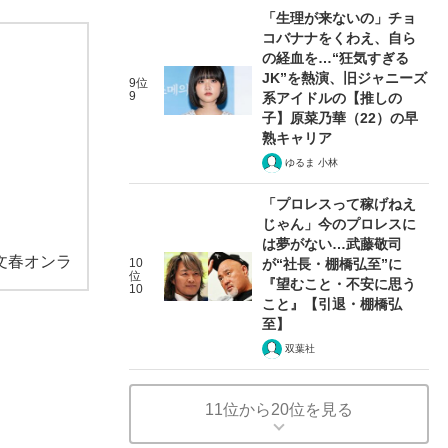
「生理が来ないの」チョ
コバナナをくわえ、自ら
の経血を…“狂気すぎる
JK”を熱演、旧ジャニーズ
9位
9
系アイドルの【推しの
子】原菜乃華（22）の早
熟キャリア
ゆるま 小林
「プロレスって稼げねえ
じゃん」今のプロレスに
は夢がない…武藤敬司
文春オンラ
10
が“社長・棚橋弘至”に
位
『望むこと・不安に思う
10
こと』【引退・棚橋弘
至】
双葉社
11位から20位を見る