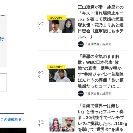
三山凌輝が妻・趣里との
「キス・濡れ場禁止ルー
SCOOP!
ル」を破って既婚の元宝
5位
塚女優・花乃まりあと連
5
日密会《直撃後にもホテ
ルへ…》
行
「週刊文春」編集部
「最悪の空気のまま解
散」WBC日本代表“敗
SCOOP!
戦”の真実 選手が明か
6位
す“井端ジャパン”首脳陣
6
ほんとうの評価「良い距
離感だったコーチは…」
「週刊文春」編集部
「音楽で世界一は難し
い」と悟ったフルート奏
者→30代後半でベンチプ
この連載見る
7位
レスに挑戦したら…110kg
7
を挙げて“世界金”を獲る