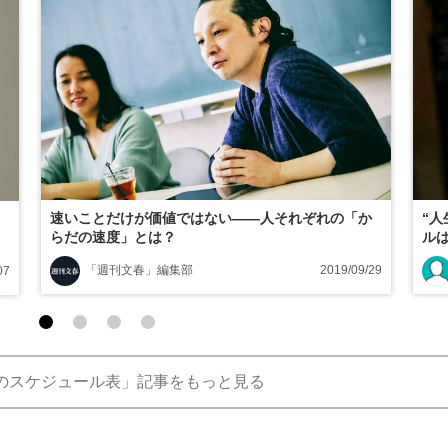
速いことだけが価値ではない――人それぞれの「か
“
らだの速度」とは？
ル
「週刊文春」編集部
2019/09/29
07
のスケジュール表」記事をもっと見る