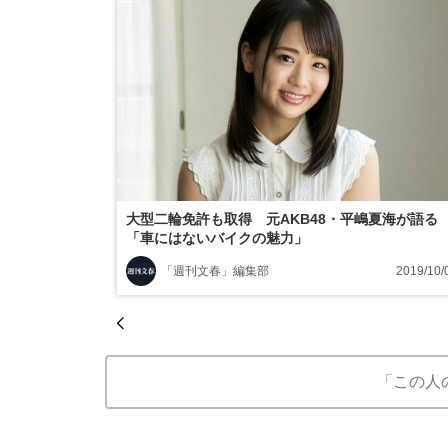
大型二輪免許も取得 元AKB48・平嶋夏海が語る
「車にはないバイクの魅力」
「週刊文春」編集部
2019/10/
「この人