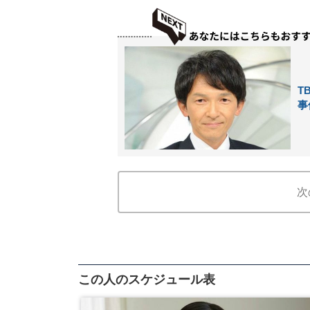
T
事
次
この人のスケジュール表