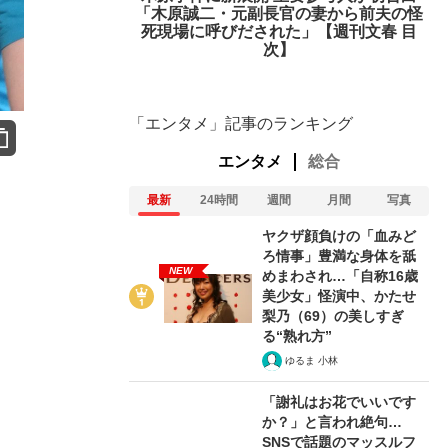
「木原誠二・元副長官の妻から前夫の怪
死現場に呼びだされた」【週刊文春 目
次】
「エンタメ」記事のランキング
エンタメ
総合
最新
24時間
週間
月間
写真
ヤクザ顔負けの「血みど
ろ情事」豊満な身体を舐
NEW
めまわされ…「自称16歳
美少女」怪演中、かたせ
梨乃（69）の美しすぎ
る“熟れ方”
ゆるま 小林
「謝礼はお花でいいです
か？」と言われ絶句…
SNSで話題のマッスルフ