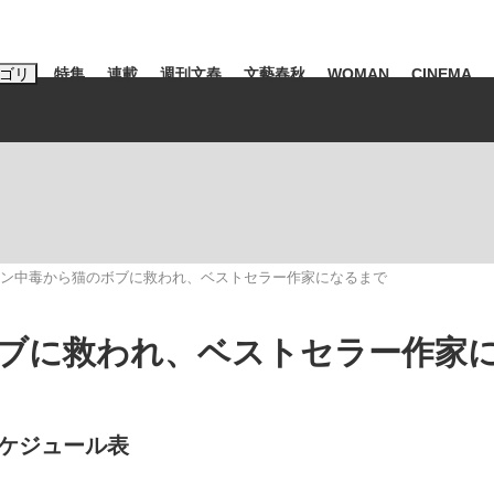
ゴリ
特集
連載
週刊文春
文藝春秋
WOMAN
CINEMA
キーワード入力
ス
エンタメ
ライフ
ビジネス
ーワードタグ一覧
市早苗
#後藤真希
#森岡毅
#城彰二
#内田有紀
#松田聖子
ン中毒から猫のボブに救われ、ベストセラー作家になるまで
観る将棋、読
池上彰
ブに救われ、ベストセラー作家
て明かした日本代表監督に...
「最悪の空気のまま解散」W
ケジュール表