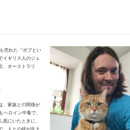
いまさら聞け
上も売れた『ボブとい
手が証言した“NPB聞...
「クマが悪者扱いされているの
でイギリス人のジェ
欧、オーストラリ
」
は、家族との関係が
かもヘロイン中毒で、
もっと見る
ん底にいたときに、
カー日本代表・森保一監督...
で、人との絆が生ま