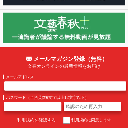
メールマガジン登録（無料）
文春オンラインの最新情報をお届け
メールアドレス
パスワード（半角英数6文字以上12文字以下）
利用規約を確認する
利用規約に同意します