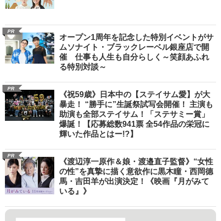
PR
オープン1周年を記念した特別イベントがサ
ムソナイト・ブラックレーベル銀座店で開
催 仕事も人生も自分らしく～笑顔あふれ
る特別対談～
PR
《祝59歳》日本中の【ステイサム愛】が大
暴走！ “勝手に”生誕祭試写会開催！ 主演も
助演も全部ステイサム！「ステサミー賞」
爆誕！【応募総数941票 全54作品の栄冠に
輝いた作品とはー!?】
PR
《渡辺淳一原作＆娘・渡邉直子監督》“女性
の性”を真摯に描く意欲作に黒木瞳・西岡德
馬・吉田羊が出演決定！《映画『月がみて
いる』》