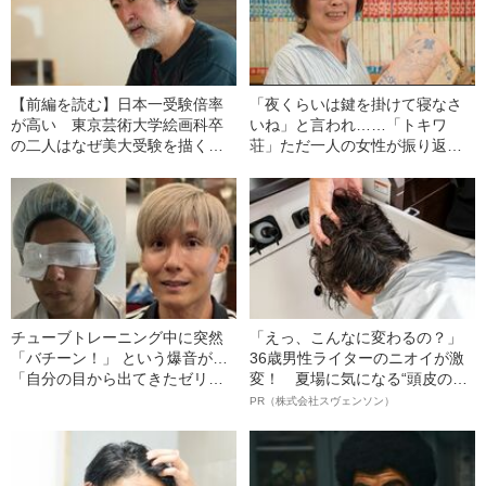
【前編を読む】日本一受験倍率
「夜くらいは鍵を掛けて寝なさ
が高い 東京芸術大学絵画科卒
いね」と言われ……「トキワ
の二人はなぜ美大受験を描くの
荘」ただ一人の女性が振り返る
か
あの頃
チューブトレーニング中に突然
「えっ、こんなに変わるの？」
「バチーン！」 という爆音が…
36歳男性ライターのニオイが激
「自分の目から出てきたゼリー
変！ 夏場に気になる“頭皮のニ
状の白っぽいものを握りしめて
オイ”や“ベタつき”を解消す
PR（株式会社スヴェンソン）
いました」柿谷や宇佐美ともプ
る、“ウィッグのスペシャリス
レーした“サッカー選手”が視覚障
ト”が生み出した徹底ケアとは
害を負った“恐怖の瞬間”を明かす