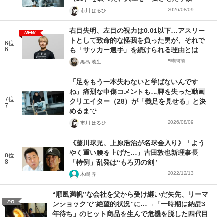
2026/08/09
市川 はるひ
右目失明、左目の視力は0.01以下…アスリー
NEW
トとして致命的な怪我を負った男が、それで
6位
6
も「サッカー選手」を続けられる理由とは
5時間前
黒島 暁生
「足をもう一本失わないと学ばないんです
ね」痛烈な中傷コメントも…脚を失った動画
7位
クリエイター（28）が「義足を見せる」と決
7
めるまで
2026/08/09
市川 はるひ
《藤川球児、上原浩治が名球会入り》「よう
やく重い腰を上げた…」古田敦也新理事長
8位
8
「特例」乱発は“もろ刃の剣”
2022/12/13
木嶋 昇
“順風満帆”な会社を父から受け継いだ矢先、リーマ
PR
ンショックで“絶望的状況”に…→「一時期は納品3
年待ち」のヒット商品を生んで危機を脱した四代目