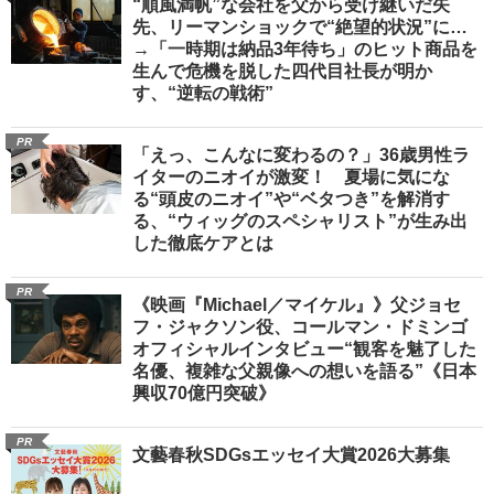
“順風満帆”な会社を父から受け継いだ矢
先、リーマンショックで“絶望的状況”に…
→「一時期は納品3年待ち」のヒット商品を
生んで危機を脱した四代目社長が明か
す、“逆転の戦術”
PR
「えっ、こんなに変わるの？」36歳男性ラ
イターのニオイが激変！ 夏場に気にな
る“頭皮のニオイ”や“ベタつき”を解消す
る、“ウィッグのスペシャリスト”が生み出
した徹底ケアとは
PR
《映画『Michael／マイケル』》父ジョセ
フ・ジャクソン役、コールマン・ドミンゴ
オフィシャルインタビュー“観客を魅了した
名優、複雑な父親像への想いを語る”《日本
興収70億円突破》
PR
文藝春秋SDGsエッセイ大賞2026大募集