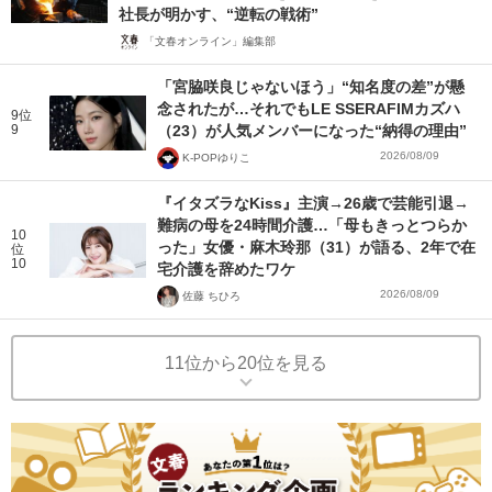
社長が明かす、“逆転の戦術”
「文春オンライン」編集部
「宮脇咲良じゃないほう」“知名度の差”が懸
念されたが…それでもLE SSERAFIMカズハ
9位
9
（23）が人気メンバーになった“納得の理由”
2026/08/09
K-POPゆりこ
『イタズラなKiss』主演→26歳で芸能引退→
難病の母を24時間介護…「母もきっとつらか
10
った」女優・麻木玲那（31）が語る、2年で在
位
10
宅介護を辞めたワケ
2026/08/09
佐藤 ちひろ
11位から20位を見る