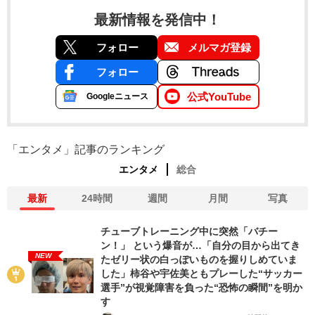
最新情報を発信中！
フォロー
メルマガ登録
フォロー
公式YouTube
Googleニュース
「エンタメ」記事のランキング
エンタメ
総合
最新
24時間
週間
月間
写真
チューブトレーニング中に突然「バチー
ン！」 という爆音が…「自分の目から出てき
NEW
たゼリー状の白っぽいものを握りしめていま
した」柿谷や宇佐美ともプレーした“サッカー
選手”が視覚障害を負った“恐怖の瞬間”を明か
す