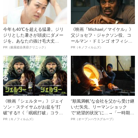
今年も40℃を超える猛暑。ジリ
《映画『Michael／マイケル』》
ジリとした暑さが頭皮にダメー
父ジョセフ・ジャクソン役、コ
ジを。あなたの抜け毛大丈
ールマン・ドミンゴ オフィシャ
夫！？
ルインタビュー“観客を魅了した
PR（銀座総合美容クリニック）
PR（キノフィルムズ）
名優、複雑な父親像への想いを
語る”《日本興収70億円突破》
《映画『シェルター』》ジェイ
“順風満帆”な会社を父から受け継
ソン・ステイサムがお盆を“打
いだ矢先、リーマンショック
破”する!!《「眠眠打破」コラ
で“絶望的状況”に…→「一時期は
ボ》
納品3年待ち」のヒット商品を生
PR（キノフィルムズ）
PR（オープンハウスグループ）
んで危機を脱した四代目社長が
明かす、“逆転の戦術”