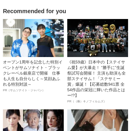
Recommended for you
オープン1周年を記念した特別イ
《祝59歳》日本中の【ステイサ
ベントがサムソナイト・ブラッ
ム愛】が大暴走！ “勝手に”生誕
クレーベル銀座店で開催 仕事
祭試写会開催！ 主演も助演も全
も人生も自分らしく～笑顔あふ
部ステイサム！「ステサミー
れる特別対談～
賞」爆誕！【応募総数941票 全
54作品の栄冠に輝いた作品とは
PR（サムソナイト・ジャパン）
ー!?】
PR（（株）キノフィルムズ）