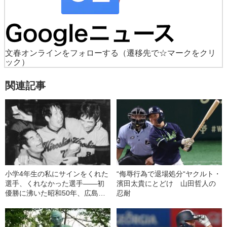
文春オンラインをフォローする
（遷移先で☆マークをクリ
ック）
関連記事
小学4年生の私にサインをくれた
“侮辱行為で退場処分“ヤクルト・
選手、くれなかった選手――初
濱田太貴にとどけ 山田哲人の
優勝に沸いた昭和50年、広島カ
忍耐
ープの場合