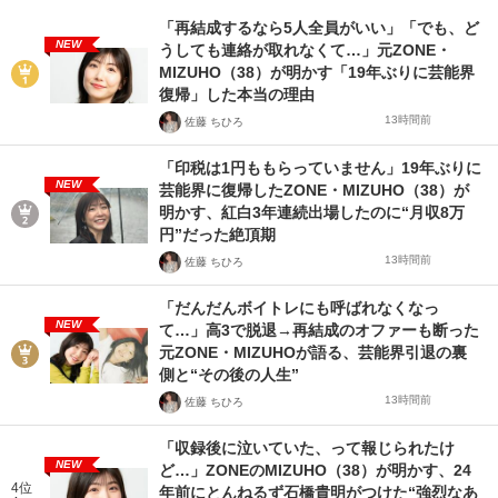
「再結成するなら5人全員がいい」「でも、ど
NEW
うしても連絡が取れなくて…」元ZONE・
MIZUHO（38）が明かす「19年ぶりに芸能界
復帰」した本当の理由
13時間前
佐藤 ちひろ
「印税は1円ももらっていません」19年ぶりに
NEW
芸能界に復帰したZONE・MIZUHO（38）が
明かす、紅白3年連続出場したのに“月収8万
円”だった絶頂期
13時間前
佐藤 ちひろ
「だんだんボイトレにも呼ばれなくなっ
NEW
て…」高3で脱退→再結成のオファーも断った
元ZONE・MIZUHOが語る、芸能界引退の裏
側と“その後の人生”
13時間前
佐藤 ちひろ
「収録後に泣いていた、って報じられたけ
NEW
ど…」ZONEのMIZUHO（38）が明かす、24
4位
年前にとんねるず石橋貴明がつけた“強烈なあ