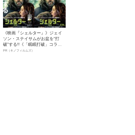
《映画『シェルター』》ジェイ
ソン・ステイサムがお盆を“打
破”する!!《「眠眠打破」コラ
ボ》
PR（キノフィルムズ）