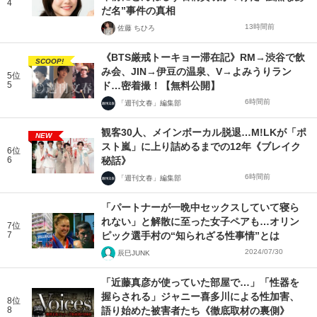
4
だ名”事件の真相
13時間前
佐藤 ちひろ
《BTS厳戒トーキョー滞在記》RM→渋谷で飲
SCOOP!
み会、JIN→伊豆の温泉、V→よみうりラン
5位
5
ド…密着撮！【無料公開】
6時間前
「週刊文春」編集部
観客30人、メインボーカル脱退…M!LKが「ポ
NEW
スト嵐」に上り詰めるまでの12年《ブレイク
6位
6
秘話》
6時間前
「週刊文春」編集部
「パートナーが一晩中セックスしていて寝ら
れない」と解散に至った女子ペアも…オリン
7位
7
ピック選手村の“知られざる性事情”とは
2024/07/30
辰巳JUNK
「近藤真彦が使っていた部屋で…」「性器を
握らされる」ジャニー喜多川による性加害、
8位
8
語り始めた被害者たち《徹底取材の裏側》