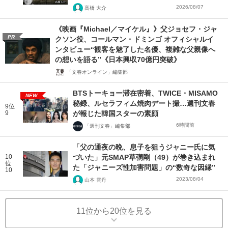
2026/08/07
髙橋 大介
《映画『Michael／マイケル』》父ジョセフ・ジャ
PR
クソン役、コールマン・ドミンゴ オフィシャルイ
ンタビュー“観客を魅了した名優、複雑な父親像へ
の想いを語る”《日本興収70億円突破》
「文春オンライン」編集部
BTSトーキョー滞在密着、TWICE・MISAMO
NEW
秘録、ルセラフィム焼肉デート撮…週刊文春
9位
9
が報じた韓国スターの素顔
6時間前
「週刊文春」編集部
「父の通夜の晩、息子を狙うジャニー氏に気
10
づいた」元SMAP草彅剛（49）が巻き込まれ
位
た「ジャニーズ性加害問題」の“数奇な因縁”
10
2023/08/04
山本 雲丹
11位から20位を見る