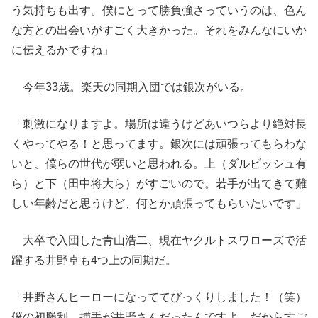
う気持ちも出す。僕にとって勝負強さっていうのは、色ん
な方との出会いがすごく大きかった。それをみんなにいか
に伝えるかですね」
今年33歳。楽天の同期入団では銀次がいる。
「刺激になりますよ。場所は違うけどあいつらより絶対長
くやってやる！と思ってます。銀次には頑張ってもらわな
いと、僕らの世代が弱いと思われる。上（ダルビッシュ有
ら）と下（田中将大ら）がすごいので。若手が出てきて難
しい年齢だと思うけど、何とか頑張ってもらいたいです」
大卒で入団した青山浩二、現在ヤクルトスワローズで活
躍する井野卓も4つ上の同期だ。
「井野さんヒーローになっててびっくりしました！（笑）
僕の初勝利、捕手が井野さんだったんですよ。だからすご