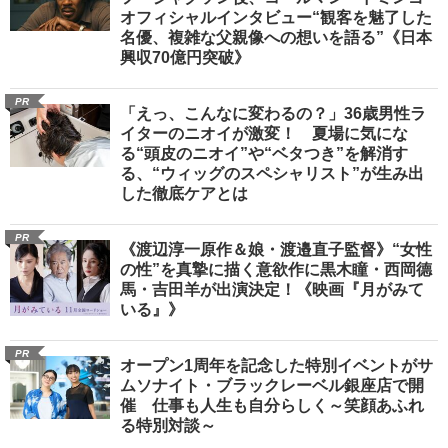
オフィシャルインタビュー“観客を魅了した
名優、複雑な父親像への想いを語る”《日本
興収70億円突破》
PR
「えっ、こんなに変わるの？」36歳男性ラ
イターのニオイが激変！ 夏場に気にな
る“頭皮のニオイ”や“ベタつき”を解消す
る、“ウィッグのスペシャリスト”が生み出
した徹底ケアとは
PR
《渡辺淳一原作＆娘・渡邉直子監督》“女性
の性”を真摯に描く意欲作に黒木瞳・西岡德
馬・吉田羊が出演決定！《映画『月がみて
いる』》
PR
オープン1周年を記念した特別イベントがサ
ムソナイト・ブラックレーベル銀座店で開
催 仕事も人生も自分らしく～笑顔あふれ
る特別対談～