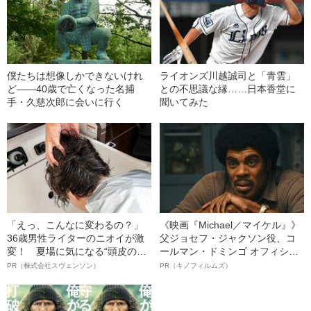
僕たちは想像しかできないけれ
ライオンズ川越誠司と「青雲」
ど――40歳で亡くなった名捕
との不思議な縁……日本香堂に
手・久慈次郎に会いに行く
聞いてみた
「えっ、こんなに変わるの？」
《映画『Michael／マイケル』》
36歳男性ライターのニオイが激
父ジョセフ・ジャクソン役、コ
変！ 夏場に気になる“頭皮のニ
ールマン・ドミンゴ オフィシャ
オイ”や“ベタつき”を解消す
ルインタビュー“観客を魅了した
PR（株式会社スヴェンソン）
PR（キノフィルムズ）
る、“ウィッグのスペシャリス
名優、複雑な父親像への想いを
ト”が生み出した徹底ケアとは
語る”《日本興収70億円突破》