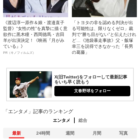
《渡辺淳一原作＆娘・渡邉直子
「トヨタの非を認める判決が出
監督》“女性の性”を真摯に描く意
る可能性は、限りなくゼロ」裁
欲作に黒木瞳・西岡德馬・吉田
判で“勝ち目がない”と伝えたけれ
羊が出演決定！《映画『月がみ
ど…《池袋暴走事故》父・飯塚
ている』》
幸三を説得できなかった「長男
の葛藤」
PR（キノフィルムズ）
X(旧Twitter)をフォローして最新記事
をいち早く読もう
文春野球をフォロー
「エンタメ」記事のランキング
エンタメ
総合
最新
24時間
週間
月間
写真