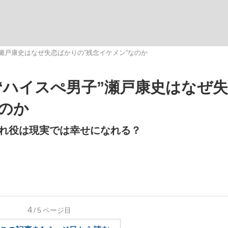
いまさら聞け
瀬戸康史はなぜ失恋ばかりの”残念イケメン“なのか
“ハイスぺ男子”瀬戸康史はなぜ
手が証言した“NPB聞...
「クマが悪者扱いされているの
のか
れ役は現実では幸せになれる？
もっと見る
4
/5
ページ目
カー日本代表・森保一監督...