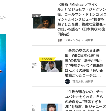
《映画『Michael／マイケ
ル』》父ジョセフ・ジャクソン
役、コールマン・ドミンゴ オフ
PR
れた
ィシャルインタビュー“観客を
魅了した名優、複雑な父親像へ
の想いを語る”《日本興収70億
円突破》
「文春オンライン」編集部
「最悪の空気のまま解
散」WBC日本代表“敗
SCOOP!
戦”の真実 選手が明か
9位
す“井端ジャパン”首脳陣
9
ほんとうの評価「良い距
離感だったコーチは…」
「週刊文春」編集部
「生理が来ないの」チョ
コバナナをくわえ、自ら
の経血を…“狂気すぎる
10
JK”を熱演、旧ジャニーズ
位