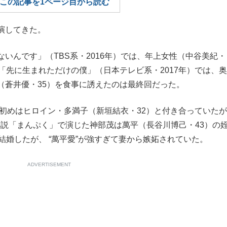
この記事を1ページ目から読む
もっと見る
演してきた。
いんです」（TBS系・2016年）では、年上女性（中谷美紀・
「先に生まれただけの僕」（日本テレビ系・2017年）では、
（蒼井優・35）を食事に誘えたのは最終回だった。
も初めはヒロイン・多満子（新垣結衣・32）と付き合っていた
ビ小説「まんぷく」で演じた神部茂は萬平（長谷川博己・43）の
結婚したが、 “萬平愛”が強すぎて妻から嫉妬されていた。
ADVERTISEMENT