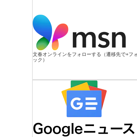
文春オンラインをフォローする
（遷移先で+フ
ック）