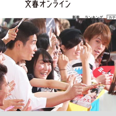
新着
ランキング
カテ
スクープ
ニュー
おすすめのキ
#藤田晋
#三
#玉木雄一郎
「90%は失敗する。でも…」本田圭佑が初め
終戦から81年