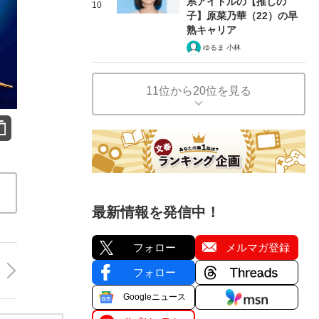
系アイドルの【推しの
10
子】原菜乃華（22）の早
熟キャリア
ゆるま 小林
11位から20位を見る
最新情報を発信中！
フォロー
メルマガ登録
フォロー
Googleニュース