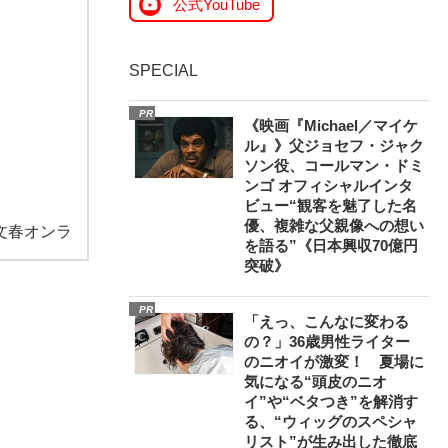
公式YouTube
SPECIAL
PR
《映画『Michael／マイケ
ル』》父ジョセフ・ジャク
ソン役、コールマン・ドミ
ンゴ オフィシャルインタ
ビュー“観客を魅了した名
優、複雑な父親像への想い
文春オンラ
を語る”《日本興収70億円
突破》
PR
「えっ、こんなに変わる
の？」36歳男性ライター
のニオイが激変！ 夏場に
気になる“頭皮のニオ
イ”や“ベタつき”を解消す
る、“ウィッグのスペシャ
リスト”が生み出した徹底