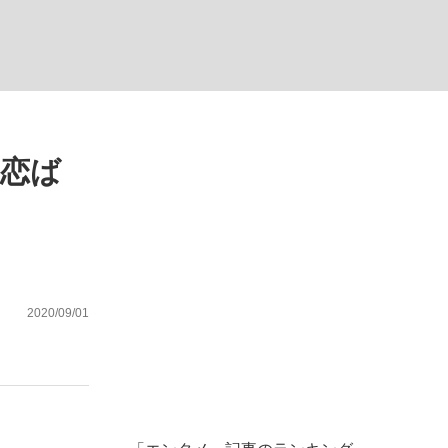
ない資産運用のすべて
失恋ば
が悲しい」『北の国から』倉本聰氏（91...
2020/09/01