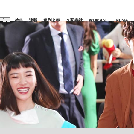
ゴリ
特集
連載
週刊文春
文藝春秋
WOMAN
CINEMA
キーワード入力
ス
エンタメ
ライフ
ビジネス
ーワードタグ一覧
山凌輝
#高市早苗
#後藤真希
#森岡毅
#城彰二
#内田有紀
観る将棋、読
#亀和田武
て明かした日本代表監督に...
「最悪の空気のまま解散」W