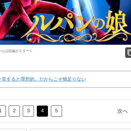
月からは続編がスタート
一見すると理想的。だからこそ物足りない
1
2
3
4
5
次へ