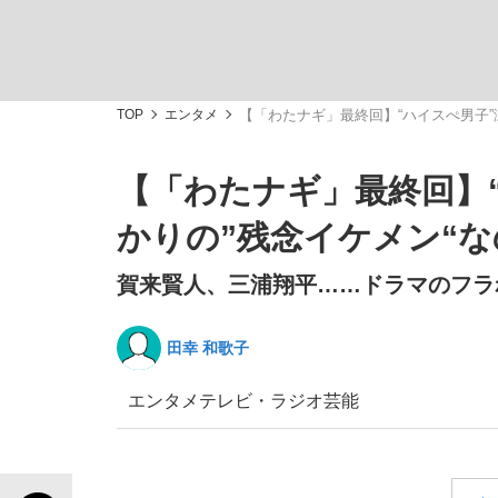
TOP
エンタメ
【「わたナギ」最終回】“ハイスぺ男子”
【「わたナギ」最終回】
「敗因分析は一切聞かれなかった」侍ジャパン選
キングの誕生を、目撃せよ。
かりの”残念イケメン“な
賀来賢人、三浦翔平……ドラマのフラ
田幸 和歌子
the Style
エンタメ
テレビ・ラジオ
芸能
「目標達成できなかったからと言って…」サッ