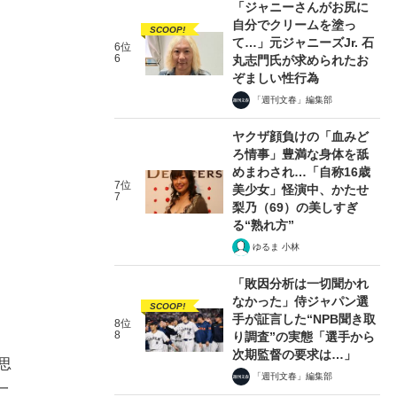
「ジャニーさんがお尻に
自分でクリームを塗っ
SCOOP!
て…」元ジャニーズJr. 石
6位
6
丸志門氏が求められたお
ぞましい性行為
「週刊文春」編集部
ヤクザ顔負けの「血みど
ろ情事」豊満な身体を舐
めまわされ…「自称16歳
7位
美少女」怪演中、かたせ
7
梨乃（69）の美しすぎ
る“熟れ方”
ゆるま 小林
「敗因分析は一切聞かれ
なかった」侍ジャパン選
SCOOP!
手が証言した“NPB聞き取
8位
8
り調査”の実態「選手から
次期監督の要求は…」
思
「週刊文春」編集部
一