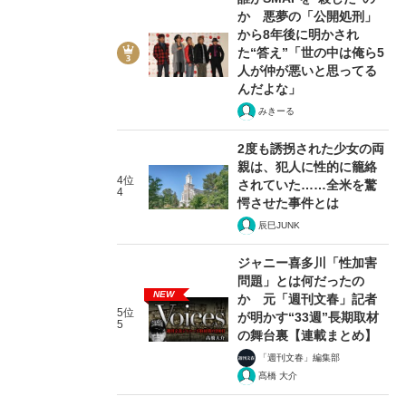
か 悪夢の「公開処刑」
から8年後に明かされ
た“答え”「世の中は俺ら5
人が仲が悪いと思ってる
んだよな」
みきーる
2度も誘拐された少女の両
親は、犯人に性的に籠絡
4位
されていた……全米を驚
4
愕させた事件とは
辰巳JUNK
ジャニー喜多川「性加害
問題」とは何だったの
NEW
か 元「週刊文春」記者
5位
が明かす“33週”長期取材
5
の舞台裏【連載まとめ】
「週刊文春」編集部
髙橋 大介