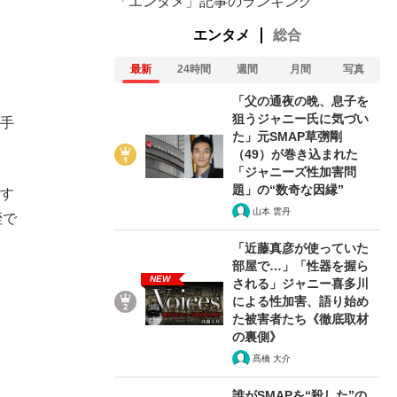
「エンタメ」記事のランキング
エンタメ
総合
最新
24時間
週間
月間
写真
「父の通夜の晩、息子を
狙うジャニー氏に気づい
奥手
た」元SMAP草彅剛
（49）が巻き込まれた
「ジャニーズ性加害問
題」の“数奇な因縁”
がす
山本 雲丹
姪で
「近藤真彦が使っていた
部屋で…」「性器を握ら
NEW
される」ジャニー喜多川
による性加害、語り始め
た被害者たち《徹底取材
の裏側》
髙橋 大介
誰がSMAPを“殺した”の