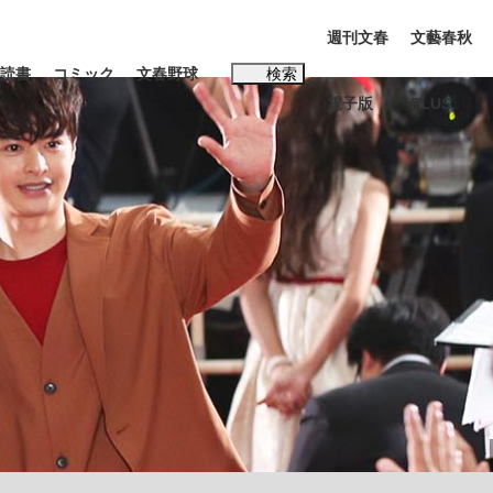
週刊文春
文藝春秋
読書
コミック
文春野球
検索
電子版
PLUS
インタビュー
読書
#松田聖子
む将棋
BC日本代表“敗戦”の真実 選手が明かす...