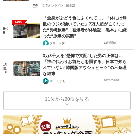
「文春オンライン」編集部
「全身がぶどう色にふくれて…」「体には無
NEW
数のウジが湧いていた」7万人超が亡くなっ
9位
た“長崎原爆”…被爆者が体験記「黒本」に綴
9
った“原爆の実態”
12時間前
フリート横田
3万8千人を“恐怖で支配”した男の正体は…
「神に代わりお前たちを罰する」日本で知ら
10
れていない“韓国版アウシュビッツ”の不条理
位
10
な結末
2026/08/07
大山 くまお
11位から20位を見る