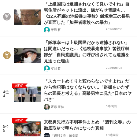
「上級国民は逮捕されなくて良いですね」自
宅住所がネットに流出、嫌がらせ電話も…
《12人死傷の池袋暴走事故》飯塚幸三の長男
が直面した「加害者家族への暴力」
2026/08/08
守田 哲
「飯塚幸三は上級国民だから逮捕されない」
は間違いだった…《池袋暴走事故》警視庁幹
部が「自民党議員」に呼び出されても逮捕を
見送った理由
2026/08/08
守田 哲
「スカートめくりと変わらないですよね」だ
NEW
から性犯罪はなくならない…「盗撮をいたず
4位
らの延長と考える」高齢男性に見た“日本のヤ
4
バさ”
5時間前
斉藤 章佳
NEW
京都男児行方不明事件まとめ 「週刊文春」の
5位
徹底取材で明らかになった真相
5
16時間前
「週刊文春」編集部