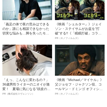
「義足の体で夜の営みはできる
《映画『シェルター』》ジェイ
のか」誰にも相談できなかった
ソン・ステイサムがお盆を“打
切実な悩みも…脚を失ったモデ
破”する!!《「眠眠打破」コラ
ル・かわけい（28）が「ずっと
ボ》
PR（キノフィルムズ）
運がいい」と言えるワケ
「えっ、こんなに変わるの？」
《映画『Michael／マイケル』》
36歳男性ライターのニオイが激
父ジョセフ・ジャクソン役、コ
変！ 夏場に気になる“頭皮のニ
ールマン・ドミンゴ オフィシャ
オイ”や“ベタつき”を解消す
ルインタビュー“観客を魅了した
PR（株式会社スヴェンソン）
PR（キノフィルムズ）
る、“ウィッグのスペシャリス
名優、複雑な父親像への想いを
ト”が生み出した徹底ケアとは
語る”《日本興収70億円突破》