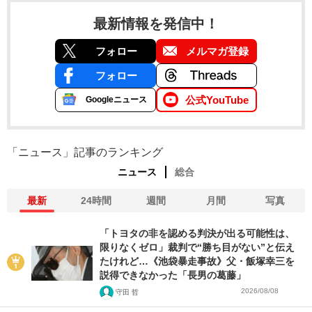
最新情報を発信中！
フォロー
メルマガ登録
フォロー
公式YouTube
Googleニュース
「ニュース」記事のランキング
ニュース
総合
最新
24時間
週間
月間
写真
「トヨタの非を認める判決が出る可能性は、
限りなくゼロ」裁判で“勝ち目がない”と伝え
たけれど…《池袋暴走事故》父・飯塚幸三を
説得できなかった「長男の葛藤」
2026/08/08
守田 哲