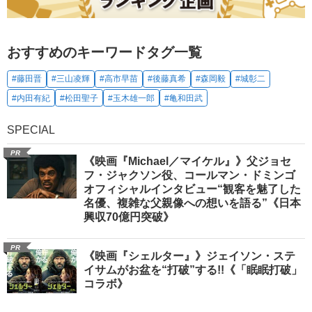
おすすめのキーワードタグ一覧
#藤田晋
#三山凌輝
#高市早苗
#後藤真希
#森岡毅
#城彰二
#内田有紀
#松田聖子
#玉木雄一郎
#亀和田武
SPECIAL
PR
《映画『Michael／マイケル』》父ジョセ
フ・ジャクソン役、コールマン・ドミンゴ
オフィシャルインタビュー“観客を魅了した
名優、複雑な父親像への想いを語る”《日本
興収70億円突破》
PR
《映画『シェルター』》ジェイソン・ステ
イサムがお盆を“打破”する!!《「眠眠打破」
コラボ》