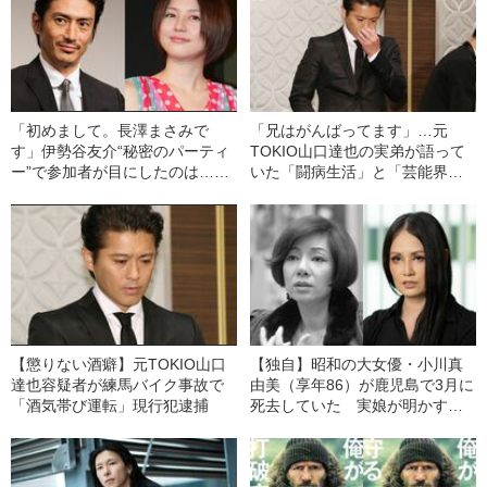
「初めまして。長澤まさみで
「兄はがんばってます」…元
す」伊勢谷友介“秘密のパーティ
TOKIO山口達也の実弟が語って
ー”で参加者が目にしたのは……
いた「闘病生活」と「芸能界復
帰計画」
【懲りない酒癖】元TOKIO山口
【独自】昭和の大女優・小川真
達也容疑者が練馬バイク事故で
由美（享年86）が鹿児島で3月に
「酒気帯び運転」現行犯逮捕
死去していた 実娘が明かす
「毒母」の素顔と空白の晩年