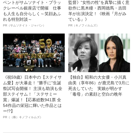
ベントがサムソナイト・ブラッ
監督》“女性の性”を真摯に描く意
クレーベル銀座店で開催 仕事
欲作に黒木瞳・西岡德馬・吉田
も人生も自分らしく～笑顔あふ
羊が出演決定！《映画『月がみ
れる特別対談～
ている』》
PR（サムソナイト・ジャパン）
PR（キノフィルムズ）
《祝59歳》日本中の【ステイサ
【独自】昭和の大女優・小川真
ム愛】が大暴走！ “勝手に”生誕
由美（享年86）が鹿児島で3月に
祭試写会開催！ 主演も助演も全
死去していた 実娘が明かす
部ステイサム！「ステサミー
「毒母」の素顔と空白の晩年
賞」爆誕！【応募総数941票 全
54作品の栄冠に輝いた作品とは
ー!?】
PR（（株）キノフィルムズ）