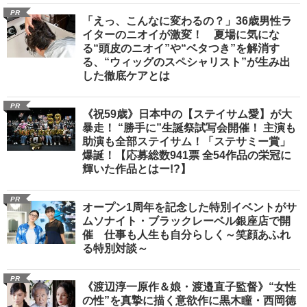
PR
「えっ、こんなに変わるの？」36歳男性ラ
イターのニオイが激変！ 夏場に気にな
る“頭皮のニオイ”や“ベタつき”を解消す
る、“ウィッグのスペシャリスト”が生み出
した徹底ケアとは
PR
《祝59歳》日本中の【ステイサム愛】が大
暴走！ “勝手に”生誕祭試写会開催！ 主演も
助演も全部ステイサム！「ステサミー賞」
爆誕！【応募総数941票 全54作品の栄冠に
輝いた作品とはー!?】
PR
オープン1周年を記念した特別イベントがサ
ムソナイト・ブラックレーベル銀座店で開
催 仕事も人生も自分らしく～笑顔あふれ
る特別対談～
PR
《渡辺淳一原作＆娘・渡邉直子監督》“女性
の性”を真摯に描く意欲作に黒木瞳・西岡德