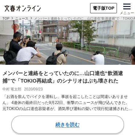
電子版TOP
メニュー
TOP
ニュース
メンバーと連絡をとっていたのに…山口達也“飲酒逮捕”で「TOKI
メンバーと連絡をとっていたのに…山口達也“飲酒逮
捕”で「TOKIO再結成」のシナリオはぶち壊された
中村 竜太郎
2020/09/23
「お酒を飲んでバイクを運転し、事故を起こしたことは間違いありませ
ん」 4連休の最終日だった9月22日、衝撃のニュースが飛び込んできた。
元TOKIOの山口達也容疑者が、酒気帯び運転の疑いで現行犯逮捕されたの
だ。「山口容…
続きを読む