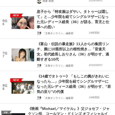
2026/08/01
徳重 龍徳
息子から「特攻服はダサい。タトゥーは隠し
NEW
て」と…少年院を経てシングルマザーになっ
6位
た元レディース総長（36）が語る、育児と仕
6
事への思い
19時間前
「文春オンライン」編集部
《富山・伝説の暴走族》11人からの集団リン
チ、腕に10箇所以上の根性焼き…「音速天
7位
女」初代総長しおりさん（36）が明かす、過
7
酷すぎる10代
2026/08/07
「文春オンライン」編集部
《14歳でタトゥー》「もしこの腕がきれいに
NEW
なったら…」少年院を経てシングルマザーに
8位
なった元レディース総長（36）が明かす、“若
8
気の至り”の代償
19時間前
「文春オンライン」編集部
《映画『Michael／マイケル』》父ジョセフ・ジャ
PR
クソン役、コールマン・ドミンゴ オフィシャルイ