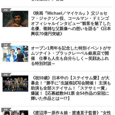
PR
《映画『Michael／マイケル』》父ジョセ
フ・ジャクソン役、コールマン・ドミンゴ
オフィシャルインタビュー“観客を魅了した
名優、複雑な父親像への想いを語る”《日本
興収70億円突破》
PR
オープン1周年を記念した特別イベントがサ
ムソナイト・ブラックレーベル銀座店で開
催 仕事も人生も自分らしく～笑顔あふれ
る特別対談～
PR
《祝59歳》日本中の【ステイサム愛】が大
暴走！ “勝手に”生誕祭試写会開催！ 主演も
助演も全部ステイサム！「ステサミー賞」
爆誕！【応募総数941票 全54作品の栄冠に
輝いた作品とはー!?】
PR
《渡辺淳一原作＆娘・渡邉直子監督》“女性