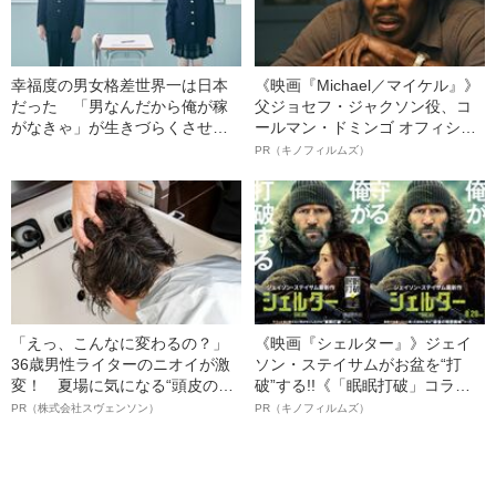
幸福度の男女格差世界一は日本
《映画『Michael／マイケル』》
だった 「男なんだから俺が稼
父ジョセフ・ジャクソン役、コ
がなきゃ」が生きづらくさせて
ールマン・ドミンゴ オフィシャ
いる
ルインタビュー“観客を魅了した
PR（キノフィルムズ）
名優、複雑な父親像への想いを
語る”《日本興収70億円突破》
「えっ、こんなに変わるの？」
《映画『シェルター』》ジェイ
36歳男性ライターのニオイが激
ソン・ステイサムがお盆を“打
変！ 夏場に気になる“頭皮のニ
破”する!!《「眠眠打破」コラ
オイ”や“ベタつき”を解消す
ボ》
PR（株式会社スヴェンソン）
PR（キノフィルムズ）
る、“ウィッグのスペシャリス
ト”が生み出した徹底ケアとは