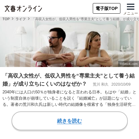
電子版TOP
メニュー
TOP
ライフ
「高収入女性が、低収入男性を“専業主夫”として養う結婚」が成り立
「高収入女性が、低収入男性を“専業主夫”として養う結
婚」が成り立ちにくいのはなぜか？
荒川 和久
2020/10/09
2040年には人口の50％が独身者になると言われる日本。もはや「結婚」と
いう制度自体が崩壊していることを説く『結婚滅亡』が話題になってい
る。著者の荒川和久氏は新しい時代の結婚像を模索する「独身生活研究
者」でもある。…
続きを読む