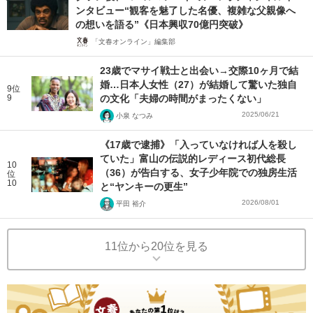
ンタビュー“観客を魅了した名優、複雑な父親像へ
の想いを語る”《日本興収70億円突破》
「文春オンライン」編集部
23歳でマサイ戦士と出会い→交際10ヶ月で結
婚…日本人女性（27）が結婚して驚いた独自
9位
9
の文化「夫婦の時間がまったくない」
2025/06/21
小泉 なつみ
《17歳で逮捕》「入っていなければ人を殺し
ていた」富山の伝説的レディース初代総長
10
（36）が告白する、女子少年院での独房生活
位
10
と“ヤンキーの更生”
2026/08/01
平田 裕介
11位から20位を見る