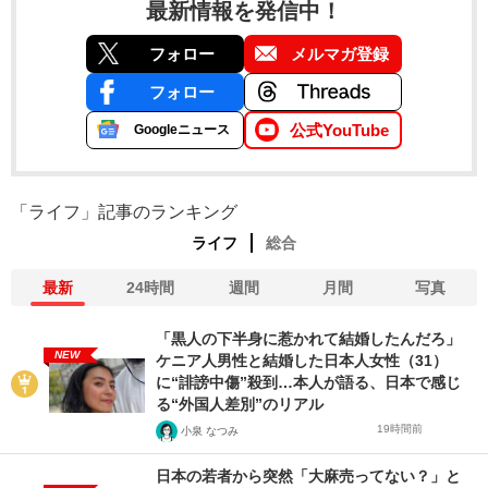
最新情報を発信中！
フォロー
メルマガ登録
フォロー
公式YouTube
Googleニュース
「ライフ」記事のランキング
ライフ
総合
最新
24時間
週間
月間
写真
「黒人の下半身に惹かれて結婚したんだろ」
NEW
ケニア人男性と結婚した日本人女性（31）
に“誹謗中傷”殺到…本人が語る、日本で感じ
る“外国人差別”のリアル
19時間前
小泉 なつみ
日本の若者から突然「大麻売ってない？」と