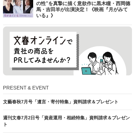
の性”を真摯に描く意欲作に黒木瞳・西岡德
馬・吉田羊が出演決定！《映画『月がみて
いる』》
PRESENT & EVENT
文藝春秋7月号「遺言・寄付特集」資料請求＆プレゼント
週刊文春7月2日号「資産運用・相続特集」資料請求＆プレゼン
ト