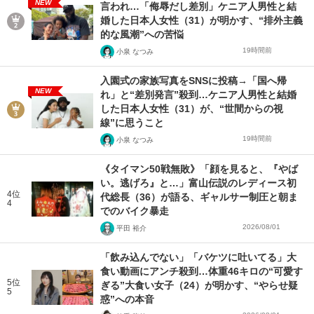
NEW
言われ…「侮辱だし差別」ケニア人男性と結
婚した日本人女性（31）が明かす、“排外主義
的な風潮”への苦悩
19時間前
小泉 なつみ
入園式の家族写真をSNSに投稿→「国へ帰
NEW
れ」と“差別発言”殺到…ケニア人男性と結婚
した日本人女性（31）が、“世間からの視
線”に思うこと
19時間前
小泉 なつみ
《タイマン50戦無敗》「顔を見ると、『やば
い。逃げろ』と…」富山伝説のレディース初
4位
代総長（36）が語る、ギャルサー制圧と朝ま
4
でのバイク暴走
2026/08/01
平田 裕介
「飲み込んでない」「バケツに吐いてる」大
食い動画にアンチ殺到…体重46キロの“可愛す
5位
ぎる”大食い女子（24）が明かす、“やらせ疑
5
惑”への本音