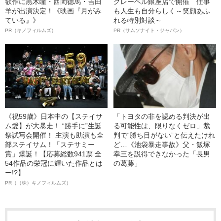
欲作に黒木瞳・西岡德馬・吉田
クレーベル銀座店で開催 仕事
羊が出演決定！《映画『月がみ
も人生も自分らしく～笑顔あふ
ている』》
れる特別対談～
PR（キノフィルムズ）
PR（サムソナイト・ジャパン）
《祝59歳》日本中の【ステイサ
「トヨタの非を認める判決が出
ム愛】が大暴走！ “勝手に”生誕
る可能性は、限りなくゼロ」裁
祭試写会開催！ 主演も助演も全
判で“勝ち目がない”と伝えたけれ
部ステイサム！「ステサミー
ど…《池袋暴走事故》父・飯塚
賞」爆誕！【応募総数941票 全
幸三を説得できなかった「長男
54作品の栄冠に輝いた作品とは
の葛藤」
ー!?】
PR（（株）キノフィルムズ）