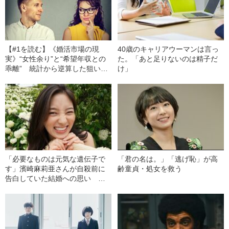
【#1を読む】《婚活市場の現
40歳のキャリアウーマンは言っ
実》“女性余り”と“希望年収との
た。「あと足りないのは精子だ
乖離” 統計から逆算した狙い目
け」
のゾーンとは？
「必要なものは元気な遺伝子で
「君の名は。」「逃げ恥」が高
す」濱崎麻莉亜さんが自殺前に
齢童貞・処女を救う
告白していた結婚への思い
「いきなりマリッジ」出演