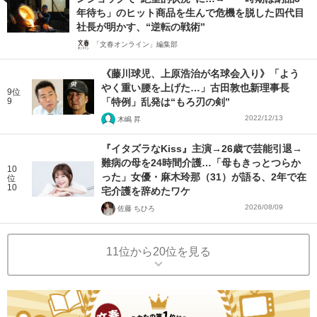
年待ち」のヒット商品を生んで危機を脱した四代目
社長が明かす、“逆転の戦術”
「文春オンライン」編集部
《藤川球児、上原浩治が名球会入り》「よう
やく重い腰を上げた…」古田敦也新理事長
9位
9
「特例」乱発は“もろ刃の剣”
2022/12/13
木嶋 昇
『イタズラなKiss』主演→26歳で芸能引退→
難病の母を24時間介護…「母もきっとつらか
10
った」女優・麻木玲那（31）が語る、2年で在
位
10
宅介護を辞めたワケ
2026/08/09
佐藤 ちひろ
11位から20位を見る