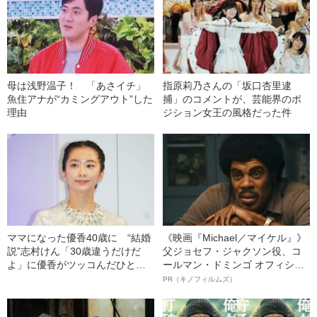
母は浅野温子！ 「あさイチ」
指原莉乃さんの「坂口杏里逮
魚住アナが“カミングアウト”した
捕」のコメントが、芸能界のポ
理由
ジション女王の風格だった件
ママになった優香40歳に “結婚
《映画『Michael／マイケル』》
説”志村けん「30歳違うだけだ
父ジョセフ・ジャクソン役、コ
よ」に優香がツッコんだひと言
ールマン・ドミンゴ オフィシャ
――2020上半期BEST5
ルインタビュー“観客を魅了した
PR（キノフィルムズ）
名優、複雑な父親像への想いを
語る”《日本興収70億円突破》