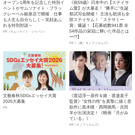
オープン1周年を記念した特別イ
《祝59歳》日本中の【ステイサ
ベントがサムソナイト・ブラッ
ム愛】が大暴走！ “勝手に”生誕
クレーベル銀座店で開催 仕事
祭試写会開催！ 主演も助演も全
も人生も自分らしく～笑顔あふ
部ステイサム！「ステサミー
れる特別対談～
賞」爆誕！【応募総数941票 全
54作品の栄冠に輝いた作品とは
PR（サムソナイト・ジャパン）
ー!?】
PR（（株）キノフィルムズ）
文藝春秋SDGsエッセイ大賞
《渡辺淳一原作＆娘・渡邉直子
2026大募集
監督》“女性の性”を真摯に描く意
欲作に黒木瞳・西岡德馬・吉田
PR
羊が出演決定！《映画『月がみ
ている』》
PR（キノフィルムズ）