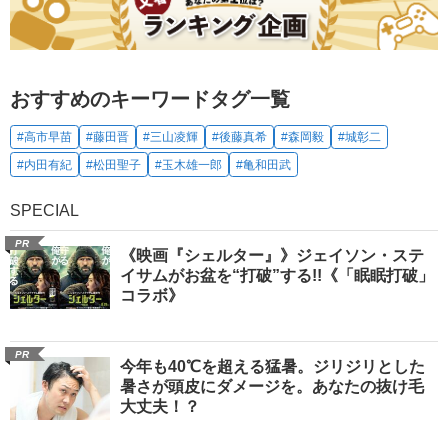
おすすめのキーワードタグ一覧
#高市早苗
#藤田晋
#三山凌輝
#後藤真希
#森岡毅
#城彰二
#内田有紀
#松田聖子
#玉木雄一郎
#亀和田武
SPECIAL
PR
《映画『シェルター』》ジェイソン・ステ
イサムがお盆を“打破”する!!《「眠眠打破」
コラボ》
PR
今年も40℃を超える猛暑。ジリジリとした
暑さが頭皮にダメージを。あなたの抜け毛
大丈夫！？