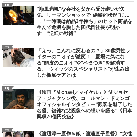
PR
“順風満帆”な会社を父から受け継いだ矢
先、リーマンショックで“絶望的状況”に…
→「一時期は納品3年待ち」のヒット商品を
生んで危機を脱した四代目社長が明か
す、“逆転の戦術”
PR
「えっ、こんなに変わるの？」36歳男性ラ
イターのニオイが激変！ 夏場に気にな
る“頭皮のニオイ”や“ベタつき”を解消す
る、“ウィッグのスペシャリスト”が生み出
した徹底ケアとは
PR
《映画『Michael／マイケル』》父ジョセ
フ・ジャクソン役、コールマン・ドミンゴ
オフィシャルインタビュー“観客を魅了した
名優、複雑な父親像への想いを語る”《日本
興収70億円突破》
PR
《渡辺淳一原作＆娘・渡邉直子監督》“女性