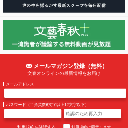
メールマガジン登録（無料）
文春オンラインの最新情報をお届け
メールアドレス
パスワード（半角英数6文字以上12文字以下）
利用規約を確認する
利用規約に同意します