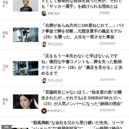
トとして致命的な怪我を負った男が、それで
5位
5
も「サッカー選手」を続けられる理由とは
9時間前
黒島 暁生
「右脚があらぬ方向に180度ねじれて…」バイ
ク事故で脚を切断…元競泳選手の義足モデル
6位
6
（28）を襲った、人生を一変させた事故
2026/08/09
市川 はるひ
「足をもう一本失わないと学ばないんです
ね」痛烈な中傷コメントも…脚を失った動画
7位
クリエイター（28）が「義足を見せる」と決
7
めるまで
2026/08/09
市川 はるひ
「宮脇咲良じゃないほう」“知名度の差”が懸
念されたが…それでもLE SSERAFIMカズハ
8位
8
（23）が人気メンバーになった“納得の理由”
2026/08/09
K-POPゆりこ
“順風満帆”な会社を父から受け継いだ矢先、リーマ
PR
ンショックで“絶望的状況”に…→「一時期は納品3