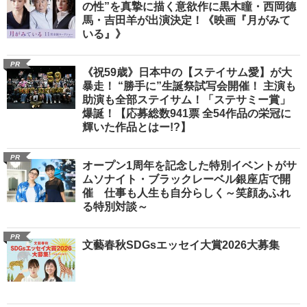
の性”を真摯に描く意欲作に黒木瞳・西岡德
馬・吉田羊が出演決定！《映画『月がみて
いる』》
PR
《祝59歳》日本中の【ステイサム愛】が大
暴走！ “勝手に”生誕祭試写会開催！ 主演も
助演も全部ステイサム！「ステサミー賞」
爆誕！【応募総数941票 全54作品の栄冠に
輝いた作品とはー!?】
PR
オープン1周年を記念した特別イベントがサ
ムソナイト・ブラックレーベル銀座店で開
催 仕事も人生も自分らしく～笑顔あふれ
る特別対談～
PR
文藝春秋SDGsエッセイ大賞2026大募集