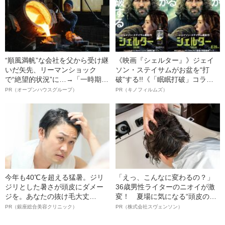
“順風満帆”な会社を父から受け継
《映画『シェルター』》ジェイ
いだ矢先、リーマンショック
ソン・ステイサムがお盆を“打
で“絶望的状況”に…→「一時期は
破”する!!《「眠眠打破」コラ
納品3年待ち」のヒット商品を生
ボ》
PR（オープンハウスグループ）
PR（キノフィルムズ）
んで危機を脱した四代目社長が
明かす、“逆転の戦術”
今年も40℃を超える猛暑。ジリ
「えっ、こんなに変わるの？」
ジリとした暑さが頭皮にダメー
36歳男性ライターのニオイが激
ジを。あなたの抜け毛大丈
変！ 夏場に気になる“頭皮のニ
夫！？
オイ”や“ベタつき”を解消す
PR（銀座総合美容クリニック）
PR（株式会社スヴェンソン）
る、“ウィッグのスペシャリス