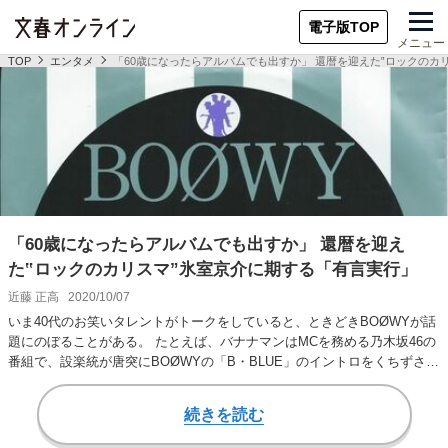
電子版TOP
メニュー
TOP
エンタメ
「60歳になったらアルバムでも出すか」 還暦を迎えた‟ロックのカ
「60歳になったらアルバムでも出すか」 還暦を迎え
た‟ロックのカリスマ”氷室京介に期する「有言実行」
近藤 正高
2020/10/07
いま40代のお笑いタレントがトークをしていると、ときどきBOØWYが話
題にのぼることがある。 たとえば、バナナマンはMCを務める乃木坂46の
番組で、設楽統が唐突にBOØWYの「B・BLUE」のイントロをくちずさみ
始…
続きを読む