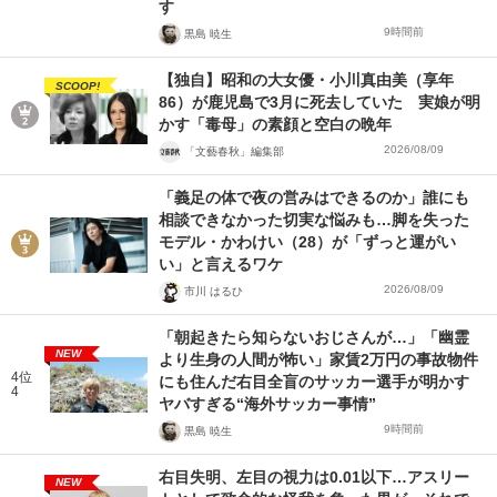
す
9時間前
黒島 暁生
【独自】昭和の大女優・小川真由美（享年
SCOOP!
86）が鹿児島で3月に死去していた 実娘が明
かす「毒母」の素顔と空白の晩年
2026/08/09
「文藝春秋」編集部
「義足の体で夜の営みはできるのか」誰にも
相談できなかった切実な悩みも…脚を失った
モデル・かわけい（28）が「ずっと運がい
い」と言えるワケ
2026/08/09
市川 はるひ
「朝起きたら知らないおじさんが…」「幽霊
NEW
より生身の人間が怖い」家賃2万円の事故物件
4位
にも住んだ右目全盲のサッカー選手が明かす
4
ヤバすぎる“海外サッカー事情”
9時間前
黒島 暁生
右目失明、左目の視力は0.01以下…アスリー
NEW