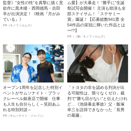
監督》“女性の性”を真摯に描く意
ム愛】が大暴走！ “勝手に”生誕
欲作に黒木瞳・西岡德馬・吉田
祭試写会開催！ 主演も助演も全
羊が出演決定！《映画『月がみ
部ステイサム！「ステサミー
ている』》
賞」爆誕！【応募総数941票 全
54作品の栄冠に輝いた作品とは
PR（キノフィルムズ）
ー!?】
PR（（株）キノフィルムズ）
オープン1周年を記念した特別イ
「トヨタの非を認める判決が出
ベントがサムソナイト・ブラッ
る可能性は、限りなくゼロ」裁
クレーベル銀座店で開催 仕事
判で“勝ち目がない”と伝えたけれ
も人生も自分らしく～笑顔あふ
ど…《池袋暴走事故》父・飯塚
れる特別対談～
幸三を説得できなかった「長男
の葛藤」
PR（サムソナイト・ジャパン）