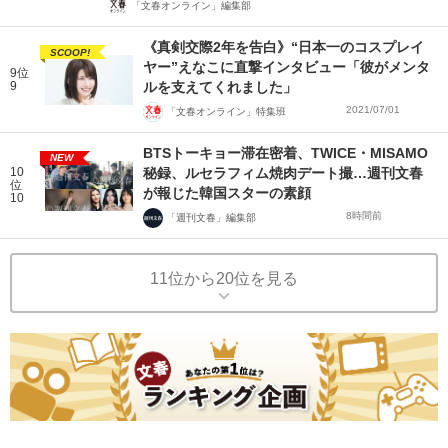
「文春オンライン」編集部
《真剣交際2年を告白》“日本一のコスプレイ
SCOOP!
ヤー”えなこに直撃インタビュー「彼がメンタ
9位
9
ルを支えてくれました」
2021/07/01
「文春オンライン」特集班
BTSトーキョー滞在密着、TWICE・MISAMO
NEW
10
秘録、ルセラフィム焼肉デート撮…週刊文春
位
が報じた韓国スターの素顔
10
8時間前
「週刊文春」編集部
11位から20位を見る