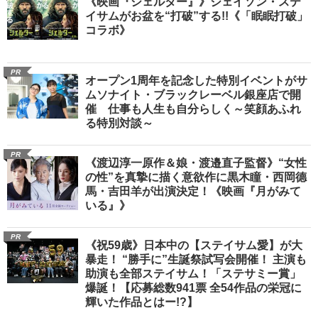
《映画『シェルター』》ジェイソン・ステ
イサムがお盆を“打破”する!!《「眠眠打破」
コラボ》
PR
オープン1周年を記念した特別イベントがサ
ムソナイト・ブラックレーベル銀座店で開
催 仕事も人生も自分らしく～笑顔あふれ
る特別対談～
PR
《渡辺淳一原作＆娘・渡邉直子監督》“女性
の性”を真摯に描く意欲作に黒木瞳・西岡德
馬・吉田羊が出演決定！《映画『月がみて
いる』》
PR
《祝59歳》日本中の【ステイサム愛】が大
暴走！ “勝手に”生誕祭試写会開催！ 主演も
助演も全部ステイサム！「ステサミー賞」
爆誕！【応募総数941票 全54作品の栄冠に
輝いた作品とはー!?】