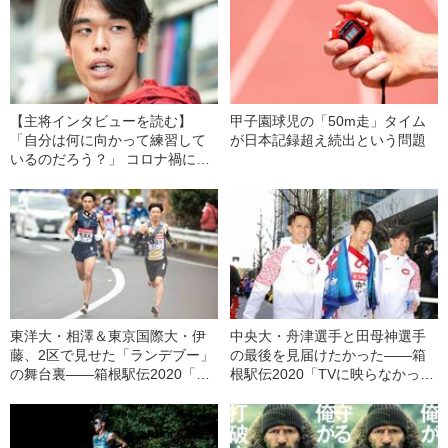
【主将インタビューを読む】
甲子園球児の「50m走」タイム
「自分は何に向かって練習して
が日本記録超え続出という問題
いるのだろう？」 コロナ禍に翻
弄された1年で早大駅伝主将が考
えたこと
東洋大・相澤＆東京国際大・伊
中央大・舟津選手と田母神選手
藤、2区で見せた「ランデブー」
の最後を見届けたかった――箱
の舞台裏――箱根駅伝2020「TV
根駅伝2020「TVに映らなかった
に映らなかった名場面」往路編
名場面」復路編