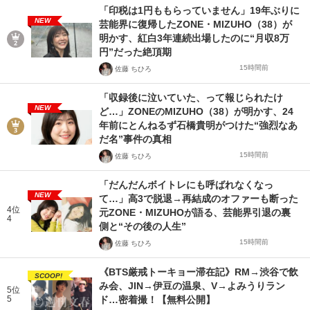
「印税は1円ももらっていません」19年ぶりに
NEW
芸能界に復帰したZONE・MIZUHO（38）が
明かす、紅白3年連続出場したのに“月収8万
円”だった絶頂期
15時間前
佐藤 ちひろ
「収録後に泣いていた、って報じられたけ
NEW
ど…」ZONEのMIZUHO（38）が明かす、24
年前にとんねるず石橋貴明がつけた“強烈なあ
だ名”事件の真相
15時間前
佐藤 ちひろ
「だんだんボイトレにも呼ばれなくなっ
NEW
て…」高3で脱退→再結成のオファーも断った
4位
元ZONE・MIZUHOが語る、芸能界引退の裏
4
側と“その後の人生”
15時間前
佐藤 ちひろ
《BTS厳戒トーキョー滞在記》RM→渋谷で飲
SCOOP!
み会、JIN→伊豆の温泉、V→よみうりラン
5位
5
ド…密着撮！【無料公開】