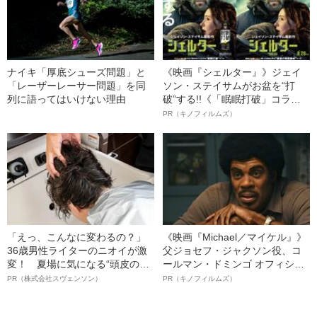
ナイキ「厚底シューズ問題」と
《映画『シェルター』》ジェイ
「レーザーレーサー問題」を同
ソン・ステイサムがお盆を“打
列に語ってはいけない理由
破”する!!《「眠眠打破」コラ
ボ》
PR（キノフィルムズ）
「えっ、こんなに変わるの？」
《映画『Michael／マイケル』》
36歳男性ライターのニオイが激
父ジョセフ・ジャクソン役、コ
変！ 夏場に気になる“頭皮のニ
ールマン・ドミンゴ オフィシャ
オイ”や“ベタつき”を解消す
ルインタビュー“観客を魅了した
PR（株式会社スヴェンソン）
PR（キノフィルムズ）
る、“ウィッグのスペシャリス
名優、複雑な父親像への想いを
ト”が生み出した徹底ケアとは
語る”《日本興収70億円突破》