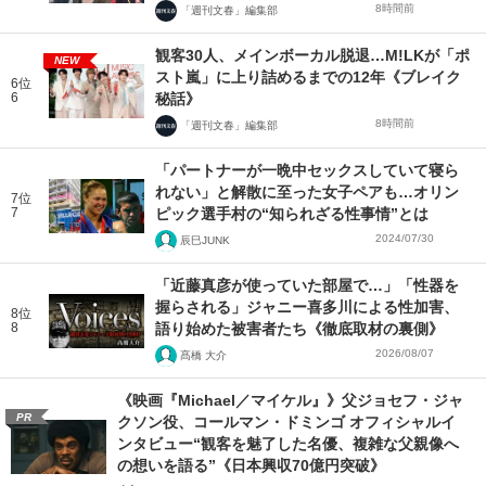
8時間前
「週刊文春」編集部
観客30人、メインボーカル脱退…M!LKが「ポ
NEW
スト嵐」に上り詰めるまでの12年《ブレイク
6位
6
秘話》
8時間前
「週刊文春」編集部
「パートナーが一晩中セックスしていて寝ら
れない」と解散に至った女子ペアも…オリン
7位
7
ピック選手村の“知られざる性事情”とは
2024/07/30
辰巳JUNK
「近藤真彦が使っていた部屋で…」「性器を
握らされる」ジャニー喜多川による性加害、
8位
8
語り始めた被害者たち《徹底取材の裏側》
2026/08/07
髙橋 大介
《映画『Michael／マイケル』》父ジョセフ・ジャ
PR
クソン役、コールマン・ドミンゴ オフィシャルイ
ンタビュー“観客を魅了した名優、複雑な父親像へ
の想いを語る”《日本興収70億円突破》