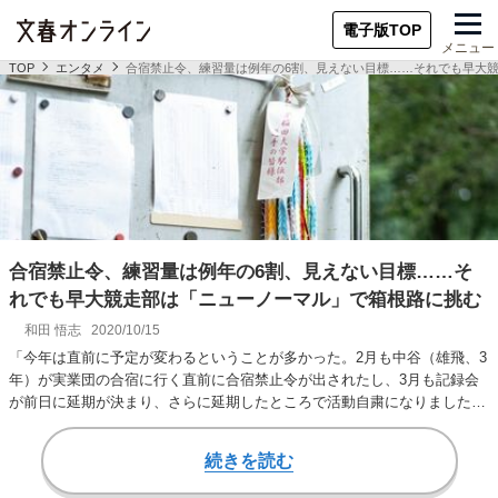
電子版TOP
メニュー
TOP
エンタメ
合宿禁止令、練習量は例年の6割、見えない目標……それでも早大
合宿禁止令、練習量は例年の6割、見えない目標……そ
れでも早大競走部は「ニューノーマル」で箱根路に挑む
和田 悟志
2020/10/15
「今年は直前に予定が変わるということが多かった。2月も中谷（雄飛、3
年）が実業団の合宿に行く直前に合宿禁止令が出されたし、3月も記録会
が前日に延期が決まり、さらに延期したところで活動自粛になりましたか
ら……。まさに“…
続きを読む