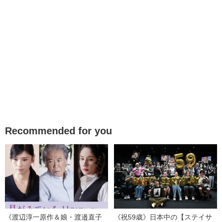
Recommended for you
《渡辺淳一原作＆娘・渡邉直子
《祝59歳》日本中の【ステイサ