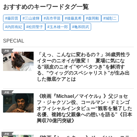
おすすめのキーワードタグ一覧
#藤田晋
#三山凌輝
#高市早苗
#後藤真希
#森岡毅
#城彰二
#内田有紀
#松田聖子
#玉木雄一郎
#亀和田武
SPECIAL
PR
「えっ、こんなに変わるの？」36歳男性ラ
イターのニオイが激変！ 夏場に気にな
る“頭皮のニオイ”や“ベタつき”を解消す
る、“ウィッグのスペシャリスト”が生み出
した徹底ケアとは
PR
《映画『Michael／マイケル』》父ジョセ
フ・ジャクソン役、コールマン・ドミンゴ
オフィシャルインタビュー“観客を魅了した
名優、複雑な父親像への想いを語る”《日本
興収70億円突破》
PR