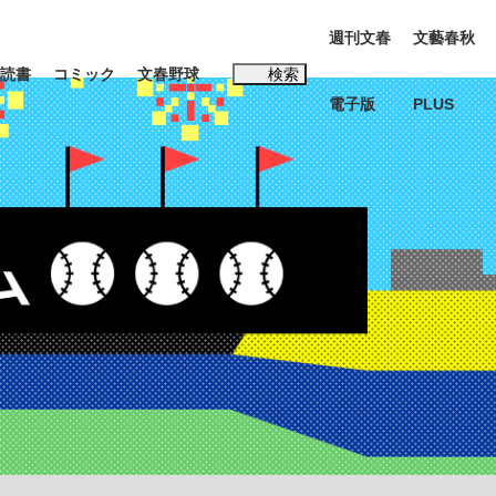
週刊文春
文藝春秋
読書
コミック
文春野球
検索
電子版
PLUS
インタビュー
読書
#松田聖子
む将棋
BC日本代表“敗戦”の真実 選手が明かす...