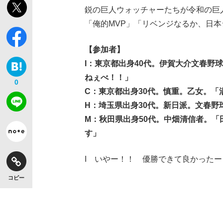
鋭の巨人ウォッチャーたちが令和の巨
「俺的MVP」「リベンジなるか、日
【参加者】
I：東京都出身40代。伊賀大介文春野
ねぇべ！！」
0
C：東京都出身30代。慎重。乙女。「
H：埼玉県出身30代。新日派。文春
M：秋田県出身50代。中畑清信者。
す」
I いやー！！ 優勝できて良かったー
コピー