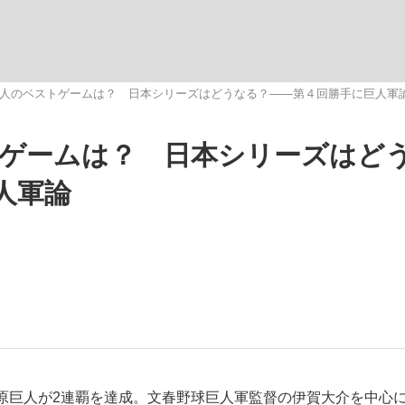
いまさら聞け
巨人のベストゲームは？ 日本シリーズはどうなる？――第４回勝手に巨人軍
トゲームは？ 日本シリーズはど
手が証言した“NPB聞...
「クマが悪者扱いされているの
人軍論
もっと見る
カー日本代表・森保一監督...
巨人が2連覇を達成。文春野球巨人軍監督の伊賀大介を中心