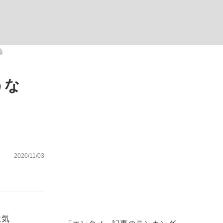
ない資産運用のすべて
論
うな
が悲しい」『北の国から』倉本聰氏（91...
2020/11/03
に気