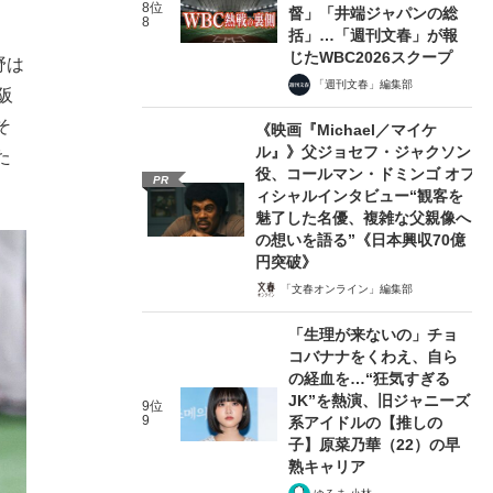
8位
督」「井端ジャパンの総
8
括」…「週刊文春」が報
じたWBC2026スクープ
野は
「週刊文春」編集部
阪
そ
《映画『Michael／マイケ
ル』》父ジョセフ・ジャクソン
た
役、コールマン・ドミンゴ オフ
PR
ィシャルインタビュー“観客を
魅了した名優、複雑な父親像へ
の想いを語る”《日本興収70億
円突破》
「文春オンライン」編集部
「生理が来ないの」チョ
コバナナをくわえ、自ら
の経血を…“狂気すぎる
JK”を熱演、旧ジャニーズ
9位
9
系アイドルの【推しの
子】原菜乃華（22）の早
熟キャリア