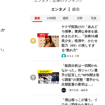
「エンタメ」記事のランキング
エンタメ
総合
最新
24時間
週間
月間
写真
ヤクザ顔負けの「血みど
しか
ろ情事」豊満な身体を舐
NEW
めまわされ…「自称16歳
美少女」怪演中、かたせ
梨乃（69）の美しすぎ
い」
る“熟れ方”
ゆるま 小林
「敗因分析は一切聞かれ
なかった」侍ジャパン選
SCOOP!
手が証言した“NPB聞き取
り調査”の実態「選手から
次期監督の要求は…」
「週刊文春」編集部
「僕は根っこが違う。イ
ロモノ団体から来たん