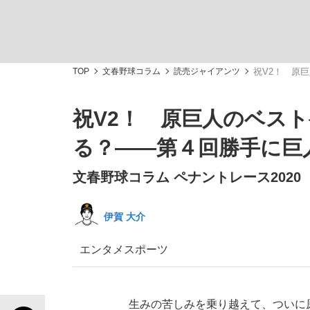
TOP
文春野球コラム
読売ジャイアンツ
祝V2！ 原
祝V2！ 原巨人のベス
「敗因分析は一切聞かれなかった」侍ジャパン選
キングの誕生を、目撃せよ。
る？――第４回勝手に巨
文春野球コラム ペナントレース2020
伊賀 大介
the Style
エンタメ
スポーツ
「目標達成できなかったからと言って…」サッ
生みの苦しみを乗り越えて、ついに原