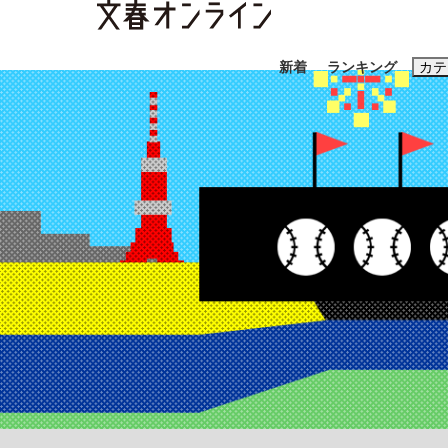
新着
ランキング
カテ
スクープ
ニュー
おすすめのキ
#藤田晋
#三
#玉木雄一郎
「90%は失敗する。でも…」本田圭佑が初め
終戦から81年