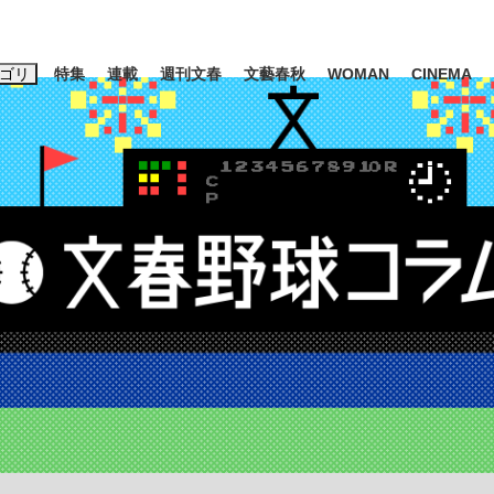
ゴリ
特集
連載
週刊文春
文藝春秋
WOMAN
CINEMA
キーワード入力
ス
エンタメ
ライフ
ビジネス
ーワードタグ一覧
山凌輝
#高市早苗
#後藤真希
#森岡毅
#城彰二
#内田有紀
観る将棋、読
#亀和田武
て明かした日本代表監督に...
「最悪の空気のまま解散」W