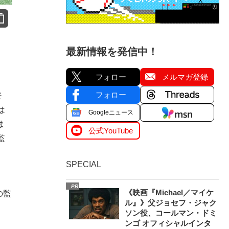
最新情報を発信中！
フォロー
メルマガ登録
フォロー
終
は
Googleニュース
ま
公式YouTube
監
SPECIAL
PR
《映画『Michael／マイケ
の監
ル』》父ジョセフ・ジャク
ソン役、コールマン・ドミ
ンゴ オフィシャルインタ