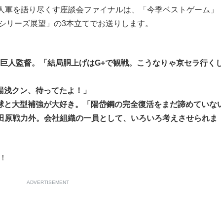
人軍を語り尽くす座談会ファイナルは、「今季ベストゲーム」
もっと見る
本シリーズ展望」の3本立てでお送りします。
球巨人監督。「結局胴上げはG+で観戦。こうなりゃ京セラ行く
湯浅クン、待ってたよ！」
野球と大型補強が大好き。「陽岱鋼の完全復活をまだ諦めていな
「田原戦力外。会社組織の一員として、いろいろ考えさせられま
！
ADVERTISEMENT