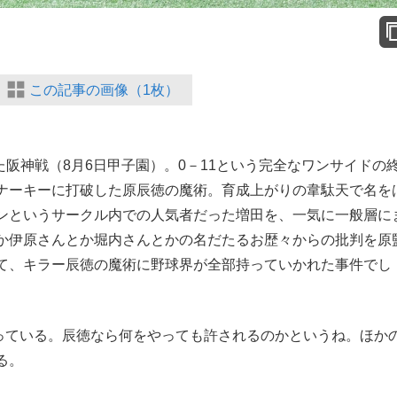
この記事の画像（1枚）
阪神戦（8月6日甲子園）。0－11という完全なワンサイドの
ナーキーに打破した原辰徳の魔術。育成上がりの韋駄天で名を
ンというサークル内での人気者だった増田を、一気に一般層に
か伊原さんとか堀内さんとかの名だたるお歴々からの批判を原
て、キラー辰徳の魔術に野球界が全部持っていかれた事件でし
っている。辰徳なら何をやっても許されるのかというね。ほか
る。