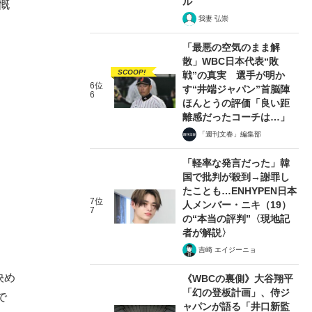
ル
慨
我妻 弘崇
「最悪の空気のまま解
散」WBC日本代表“敗
SCOOP!
戦”の真実 選手が明か
6位
す“井端ジャパン”首脳陣
6
ほんとうの評価「良い距
離感だったコーチは…」
「週刊文春」編集部
「軽率な発言だった」韓
国で批判が殺到→謝罪し
たことも…ENHYPEN日本
7位
人メンバー・ニキ（19）
7
の“本当の評判”〈現地記
者が解説〉
吉崎 エイジーニョ
決め
《WBCの裏側》大谷翔平
「幻の登板計画」、侍ジ
で
ャパンが語る「井口新監