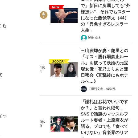
で」新日に所属しても“外
NEW
様扱い”…それでもスター
になった飯伏幸太（44）
の「異色すぎるレスラー
にも
人生」
飯伏 幸太
三山凌輝が妻・趣里との
「キス・濡れ場禁止ルー
SCOOP!
ル」を破って既婚の元宝
4位
塚女優・花乃まりあと連
4
て
日密会《直撃後にもホテ
ルへ…》
「週刊文春」編集部
「謝礼はお花でいいです
か？」と言われ絶句…
SNSで話題のマッスルフ
なっ
ルート奏者・上原麻衣が
5位
5
語る、プロでも「食べて
いけない」音楽界のリア