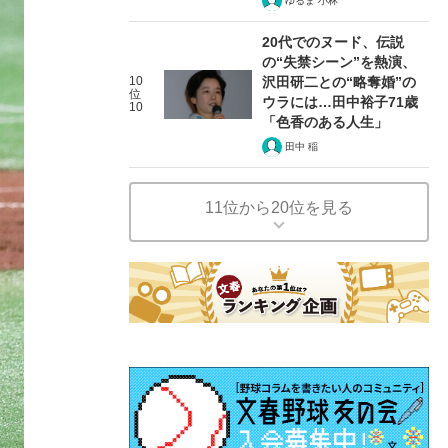
ゆるま 小林
20代でのヌード、伝説
の“失禁シーン”を熱演、
10
沢田研二との“略奪婚”の
位
ウラには…田中裕子71歳
10
「色香のある人生」
田中 稲
11位から20位を見る