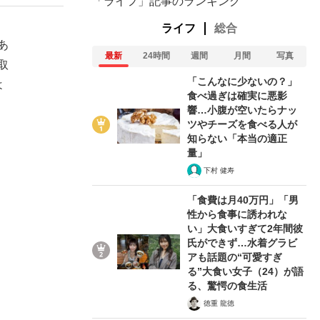
「ライフ」記事のランキング
ライフ
総合
あ
最新
24時間
週間
月間
写真
取
「こんなに少ないの？」
よ
食べ過ぎは確実に悪影
響…小腹が空いたらナッ
ツやチーズを食べる人が
知らない「本当の適正
量」
下村 健寿
。
「食費は月40万円」「男
性から食事に誘われな
い」大食いすぎて2年間彼
氏ができず…水着グラビ
アも話題の“可愛すぎ
る”大食い女子（24）が語
る、驚愕の食生活
徳重 龍徳