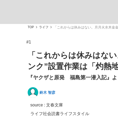
TOP
ライフ
「これからは休みはない。月月火水木金金
#1
「敗因分析は一切聞かれなかった」侍ジャパン選
キングの誕生を、目撃せよ。
「これからは休みはない
ンク”設置作業は「灼熱
『ヤクザと原発 福島第一潜入記』より
the Style
鈴木 智彦
source : 文春文庫
「目標達成できなかったからと言って…」サッ
ライフ
社会
読書
ライフスタイル