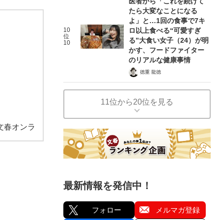
医者から「これを続けて
たら大変なことになる
よ」と…1回の食事で7キ
10
ロ以上食べる“可愛すぎ
位
る”大食い女子（24）が明
10
かす、フードファイター
のリアルな健康事情
徳重 龍徳
11位から20位を見る
文春オンラ
最新情報を発信中！
フォロー
メルマガ登録