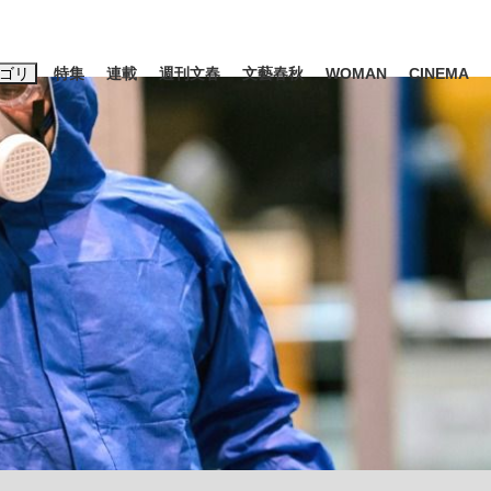
ゴリ
特集
連載
週刊文春
文藝春秋
WOMAN
CINEMA
キーワード入力
ス
エンタメ
ライフ
ビジネス
ーワードタグ一覧
山凌輝
#高市早苗
#後藤真希
#森岡毅
#城彰二
#内田有紀
観る将棋、読
#亀和田武
て明かした日本代表監督に...
「最悪の空気のまま解散」W