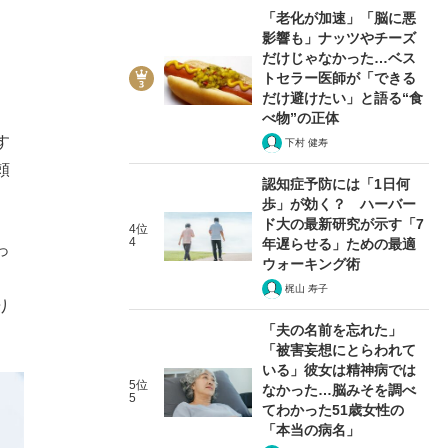
「老化が加速」「脳に悪
影響も」ナッツやチーズ
だけじゃなかった…ベス
トセラー医師が「できる
だけ避けたい」と語る“食
べ物”の正体
す
下村 健寿
頼
認知症予防には「1日何
歩」が効く？ ハーバー
ド大の最新研究が示す「7
4位
4
年遅らせる」ための最適
っ
ウォーキング術
梶山 寿子
り
「夫の名前を忘れた」
「被害妄想にとらわれて
いる」彼女は精神病では
5位
なかった…脳みそを調べ
5
てわかった51歳女性の
「本当の病名」