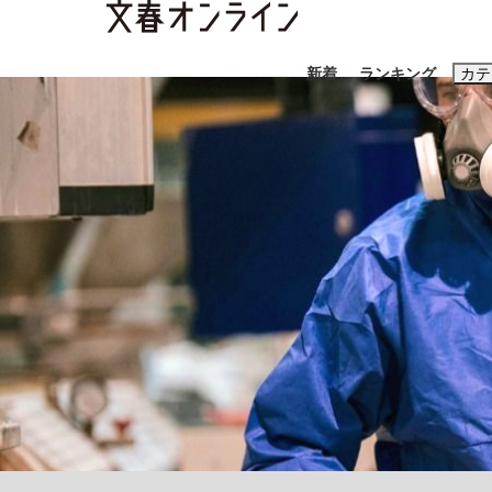
新着
ランキング
カテ
スクープ
ニュー
おすすめのキ
#藤田晋
#三
#玉木雄一郎
「90%は失敗する。でも…」本田圭佑が初め
終戦から81年