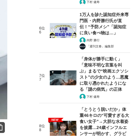
下村 健寿
1万人を診た認知症外来専
門医・内野勝行氏が直
伝！“予防メシ”「認知症
6位
6
に良い食べ物は…」
内野 勝行
「週刊文春」編集部
「身体が勝手に動く」
「意味不明な言葉を叫
ぶ」まるで“映画エクソシ
7位
スト”の少女のよう…悪魔
7
に取り憑かれたようにな
る「謎の病気」の正体
下村 健寿
「とうとう脱いだか」体
重46キロの“可愛すぎる大
NEW
食い女子”→大胆な水着姿
8位
を披露…24歳インフルエ
8
ンサーが明かす、グラビ