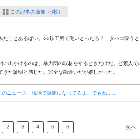
この記事の画像（6枚）
みたことあるばい。○○鉄工所で働いとったろ？ タバコ吸うと
州に出かけるのは、暴力団の取材をするときだけだ。ど素人で
てきた証明と感じた。完全な勘違いだが嬉しかった。
このニュース、現場で話題になってるよ。でもね……」
2
3
4
5
6
次へ