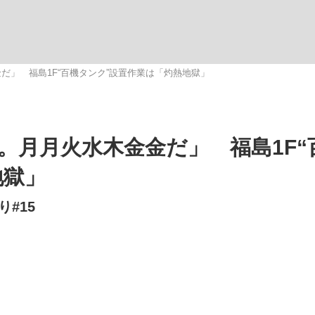
いまさら聞け
だ」 福島1F“百機タンク”設置作業は「灼熱地獄」
手が証言した“NPB聞...
「クマが悪者扱いされているの
。月月火水木金金だ」 福島1F“
地獄」
#15
もっと見る
カー日本代表・森保一監督...