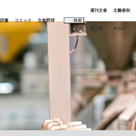
週刊文春
文藝春秋
読書
コミック
文春野球
検索
電子版
PLUS
インタビュー
読書
#松田聖子
む将棋
BC日本代表“敗戦”の真実 選手が明かす...