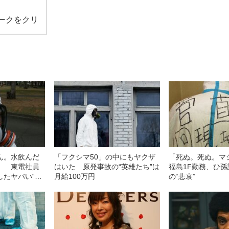
ークをクリ
ん。水飲んだ
「フクシマ50」の中にもヤクザ
「死ぬ。死ぬ。
」 東電社員
はいた 原発事故の“英雄たち”は
福島1F勤務、ひ
したヤバい“命
月給100万円
の“悲哀”