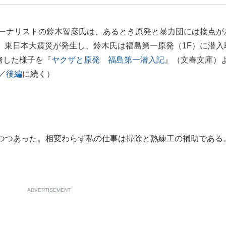
もっと見る
ーナリストの鈴木智彦氏は、あるとき原発と暴力団には接点が
1日、東日本大震災が発生し、鈴木氏は福島第一原発（1F）に潜入
務した様子を『
ヤクザと原発 福島第一潜入記
』（文春文庫）
／
後編
に続く）
つつあった。相変わらず私の仕事は掃除と熟練工の補助である
ADVERTISEMENT