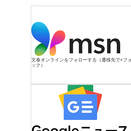
文春オンラインをフォローする
（遷移先で+フ
ック）