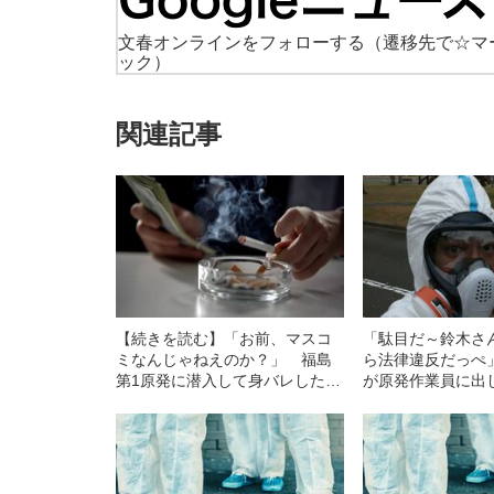
文春オンラインをフォローする
（遷移先で☆マ
ック）
関連記事
【続きを読む】「お前、マスコ
「駄目だ～鈴木さ
ミなんじゃねえのか？」 福島
ら法律違反だっぺ
第1原発に潜入して身バレした記
が原発作業員に出
者の“顛末”
令”