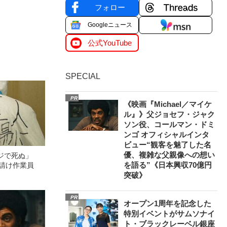
フォロー
Googleニュース
公式YouTube
SPECIAL
PR
《映画『Michael／マイケ
ル』》父ジョセフ・ジャク
ソン役、コールマン・ドミ
ンゴ オフィシャルインタ
ビュー“観客を魅了した名
優、複雑な父親像への想い
マジで死ぬ」
を語る”《日本興収70億円
孫請け作業員
突破》
PR
オープン1周年を記念した
特別イベントがサムソナイ
ト・ブラックレーベル銀座