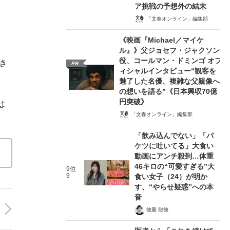
ア挑戦の予想外の結末
「文春オンライン」編集部
《映画『Michael／マイケ
ル』》父ジョセフ・ジャクソン
役、コールマン・ドミンゴ オフ
き
PR
ィシャルインタビュー“観客を
魅了した名優、複雑な父親像へ
の想いを語る”《日本興収70億
円突破》
は
「文春オンライン」編集部
「飲み込んでない」「バ
ケツに吐いてる」大食い
動画にアンチ殺到…体重
46キロの“可愛すぎる”大
9位
9
食い女子（24）が明か
す、“やらせ疑惑”への本
音
徳重 龍徳