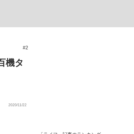
ない資産運用のすべて
#2
が悲しい」『北の国から』倉本聰氏（91...
百機タ
2020/11/22