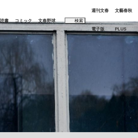
週刊文春
文藝春秋
読書
コミック
文春野球
検索
電子版
PLUS
インタビュー
読書
#松田聖子
BC日本代表“敗戦”の真実 選手が明かす...
、私のいま