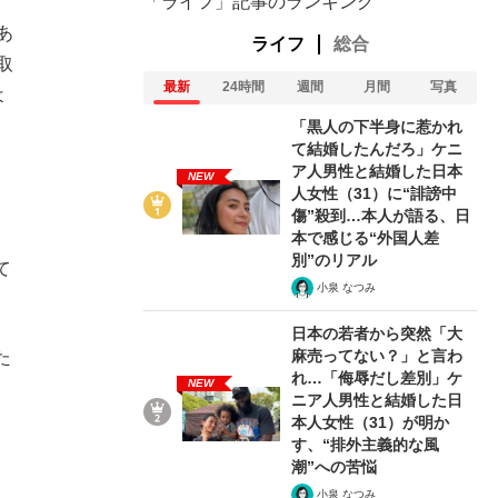
「ライフ」記事のランキング
あ
ライフ
総合
取
最新
24時間
週間
月間
写真
よ
「黒人の下半身に惹かれ
て結婚したんだろ」ケニ
ア人男性と結婚した日本
NEW
人女性（31）に“誹謗中
傷”殺到…本人が語る、日
本で感じる“外国人差
別”のリアル
て
小泉 なつみ
日本の若者から突然「大
麻売ってない？」と言わ
た
れ…「侮辱だし差別」ケ
NEW
ニア人男性と結婚した日
本人女性（31）が明か
す、“排外主義的な風
潮”への苦悩
小泉 なつみ