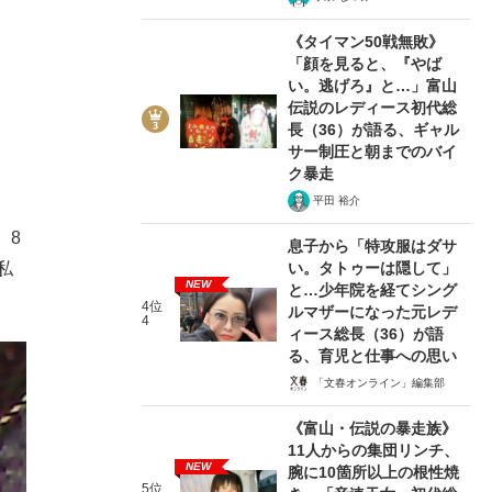
《タイマン50戦無敗》
「顔を見ると、『やば
い。逃げろ』と…」富山
伝説のレディース初代総
長（36）が語る、ギャル
サー制圧と朝までのバイ
ク暴走
平田 裕介
。8
息子から「特攻服はダサ
い。タトゥーは隠して」
私
NEW
と…少年院を経てシング
4位
ルマザーになった元レデ
4
ィース総長（36）が語
る、育児と仕事への思い
「文春オンライン」編集部
《富山・伝説の暴走族》
11人からの集団リンチ、
NEW
腕に10箇所以上の根性焼
5位