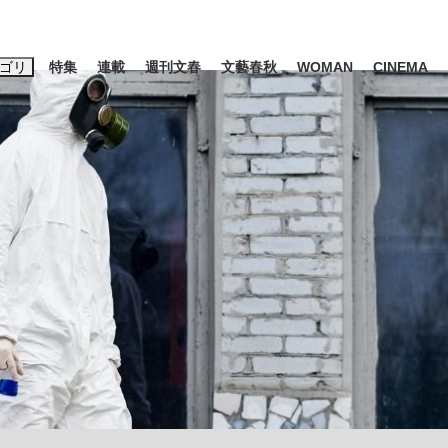
ゴリ
特集
連載
週刊文春
文藝春秋
WOMAN
CINEMA
キーワード入力
ス
エンタメ
ライフ
ビジネス
ーワードタグ一覧
山凌輝
#高市早苗
#後藤真希
#森岡毅
#城彰二
#内田有紀
#亀和田武
て明かした日本代表監督に...
「最悪の空気のまま解散」W
私のあのとき