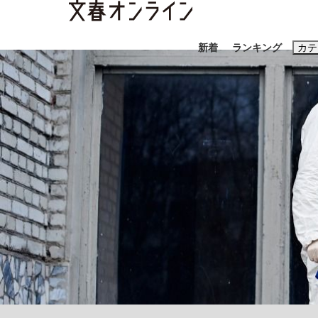
新着
ランキング
カテ
スクープ
ニュー
おすすめのキ
#藤田晋
#三
#玉木雄一郎
「90%は失敗する。でも…」本田圭佑が初め
終戦から81年