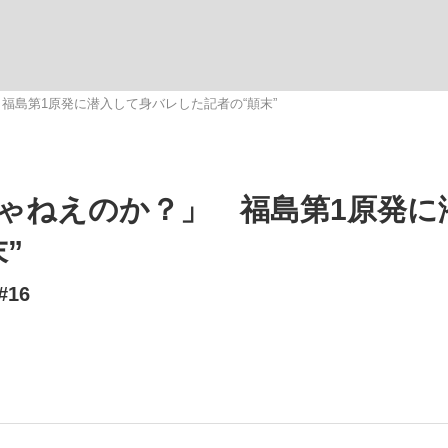
福島第1原発に潜入して身バレした記者の“顛末”
手が証言した“NPB聞...
「クマが悪者扱いされているの
キングの誕生
ゃねえのか？」 福島第1原発に
”
16
もっと見る
カー日本代表・森保一監督...