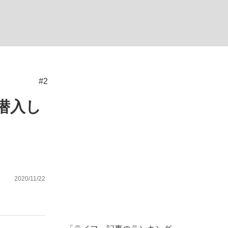
#2
が悲しい」『北の国から』倉本聰氏（91...
を、目撃せよ。
潜入し
2020/11/22