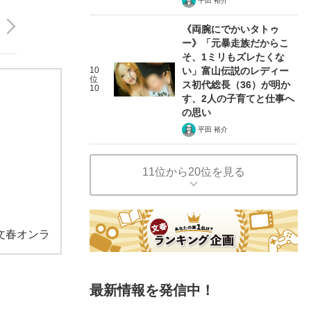
平田 裕介
《両腕にでかいタトゥ
ー》「元暴走族だからこ
そ、1ミリもズレたくな
10
い」富山伝説のレディー
位
ス初代総長（36）が明か
10
す、2人の子育てと仕事へ
の思い
平田 裕介
11位から20位を見る
文春オンラ
最新情報を発信中！