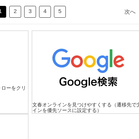
1
2
3
4
5
次へ
ォローをクリ
文春オンラインを見つけやすくする
（遷移先で
インを優先ソースに設定する）