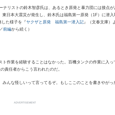
ーナリストの鈴木智彦氏は、あるとき原発と暴力団には接点が
もっと見る
1日、東日本大震災が発生し、鈴木氏は福島第一原発（1F）に潜入
務した様子を『
ヤクザと原発 福島第一潜入記
』（文春文庫）
／
前編
から続く）
スト作業を経験することはなかった。百機タンクの作業に入っ
社の責任者からこう言われたのだ。
 みんな怪しいって言ってるぞ。もしここのことを書きやがっ
ADVERTISEMENT