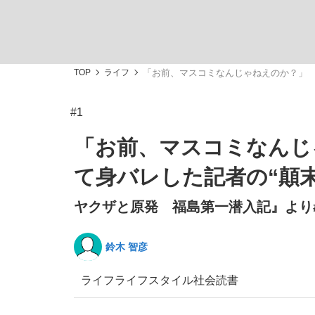
観る将棋、読む将棋
TOP
ライフ
「お前、マスコミなんじゃねえのか？」 
#1
「敗因分析は一切聞かれなかった」侍ジャパン選
「お前、マスコミなんじ
て身バレした記者の“顛末
ヤクザと原発 福島第一潜入記』より#
いまさら聞けない資産運用のすべて
鈴木 智彦
ライフ
ライフスタイル
社会
読書
「目標達成できなかったからと言って…」サッ