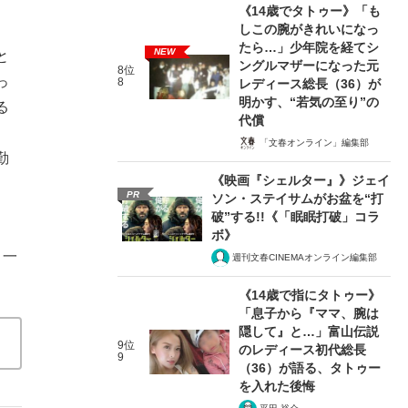
《14歳でタトゥー》「も
しこの腕がきれいになっ
たら…」少年院を経てシ
NEW
と
ングルマザーになった元
8位
っ
8
レディース総長（36）が
明かす、“若気の至り”の
る
代償
。
「文春オンライン」編集部
勤
《映画『シェルター』》ジェイ
PR
ソン・ステイサムがお盆を“打
破”する!!《「眠眠打破」コラ
ボ》
。一
週刊文春CINEMAオンライン編集部
《14歳で指にタトゥー》
「息子から『ママ、腕は
隠して』と…」富山伝説
9位
のレディース初代総長
9
（36）が語る、タトゥー
を入れた後悔