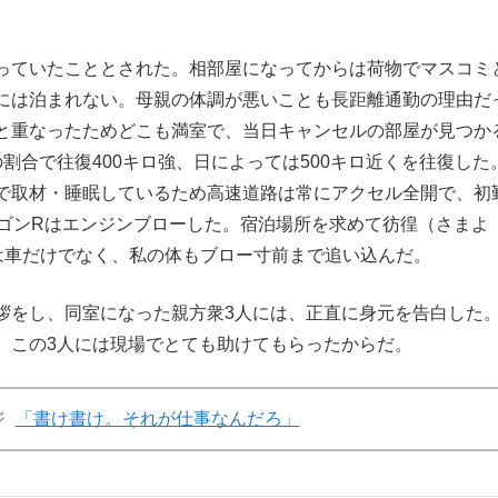
っていたこととされた。相部屋になってからは荷物でマスコミ
には泊まれない。母親の体調が悪いことも長距離通勤の理由だ
と重なったためどこも満室で、当日キャンセルの部屋が見つか
割合で往復400キロ強、日によっては500キロ近くを往復した
で取材・睡眠しているため高速道路は常にアクセル全開で、初
ワゴンRはエンジンブローした。宿泊場所を求めて彷徨（さまよ
活は車だけでなく、私の体もブロー寸前まで追い込んだ。
をし、同室になった親方衆3人には、正直に身元を告白した
、この3人には現場でとても助けてもらったからだ。
ジ
「書け書け。それが仕事なんだろ」