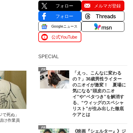
フォロー
メルマガ登録
フォロー
Googleニュース
公式YouTube
SPECIAL
PR
「えっ、こんなに変わる
の？」36歳男性ライター
のニオイが激変！ 夏場に
気になる“頭皮のニオ
イ”や“ベタつき”を解消す
る、“ウィッグのスペシャ
リスト”が生み出した徹底
ケアとは
マジで死ぬ」
孫請け作業員
PR
《映画『シェルター』》ジ