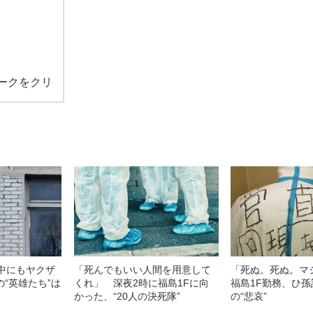
ークをクリ
の中にもヤクザ
「死んでもいい人間を用意して
「死ぬ。死ぬ。
“英雄たち”は
くれ」 深夜2時に福島1Fに向
福島1F勤務、ひ
かった、“20人の決死隊”
の“悲哀”