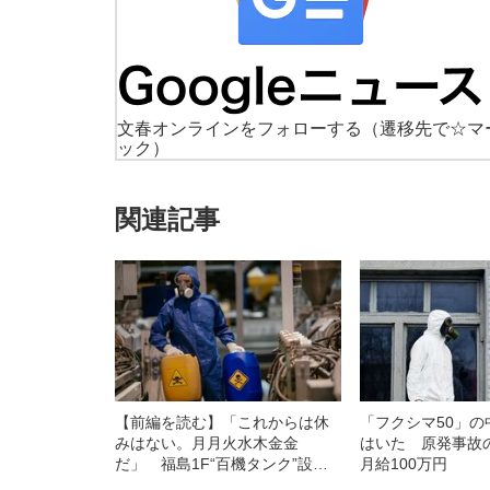
文春オンラインをフォローする
（遷移先で☆マ
ック）
関連記事
【前編を読む】「これからは休
「フクシマ50」
みはない。月月火水木金金
はいた 原発事故の
だ」 福島1F“百機タンク”設置
月給100万円
作業は「灼熱地獄」