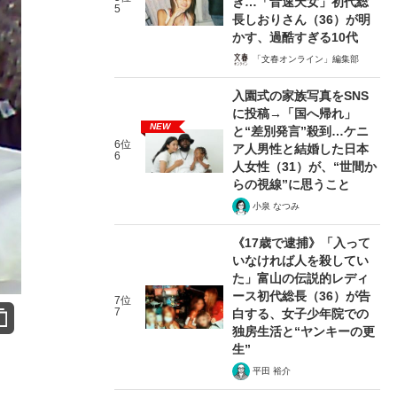
き…「音速天女」初代総
5
長しおりさん（36）が明
かす、過酷すぎる10代
「文春オンライン」編集部
入園式の家族写真をSNS
に投稿→「国へ帰れ」
NEW
と“差別発言”殺到…ケニ
6位
ア人男性と結婚した日本
6
人女性（31）が、“世間か
らの視線”に思うこと
小泉 なつみ
《17歳で逮捕》「入って
いなければ人を殺してい
た」富山の伝説的レディ
ース初代総長（36）が告
7位
7
白する、女子少年院での
独房生活と“ヤンキーの更
生”
平田 裕介