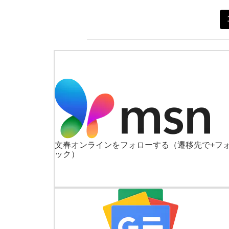
文春オンラインをフォローする
（遷移先で+フ
ック）