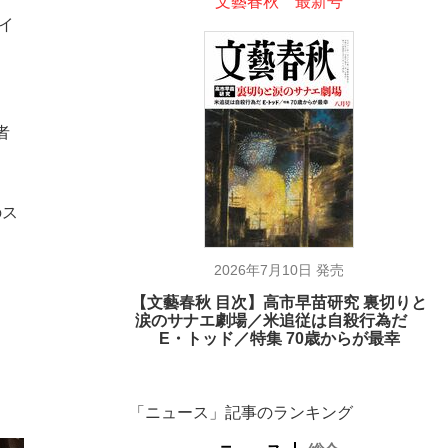
文藝春秋 最新号
イ
者
のス
2026年7月10日 発売
【文藝春秋 目次】高市早苗研究 裏切りと
涙のサナエ劇場／米追従は自殺行為だ
E・トッド／特集 70歳からが最幸
「ニュース」記事のランキング