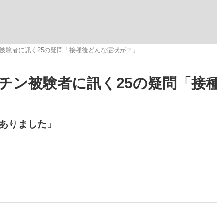
チン被験者に訊く25の疑問「接種後どんな症状が？」
クチン被験者に訊く25の疑問「接
手が証言した“NPB聞...
「クマが悪者扱いされているの
キングの誕生
ありました」
もっと見る
カー日本代表・森保一監督...