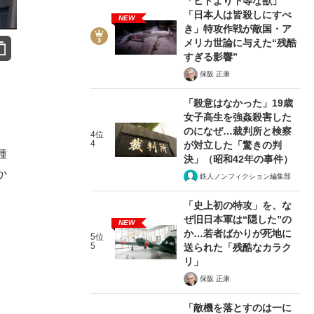
「ヒトより下等な獣」
「日本人は皆殺しにすべ
NEW
き」特攻作戦が敵国・ア
メリカ世論に与えた“残酷
すぎる影響”
保阪 正康
「殺意はなかった」19歳
女子高生を強姦殺害した
のになぜ…裁判所と検察
4位
4
が対立した「驚きの判
種
決」（昭和42年の事件）
か
鉄人ノンフィクション編集部
「史上初の特攻」を、な
ぜ旧日本軍は“隠した”の
NEW
か…若者ばかりが死地に
5位
5
送られた「残酷なカラク
リ」
保阪 正康
「敵機を落とすのは一に