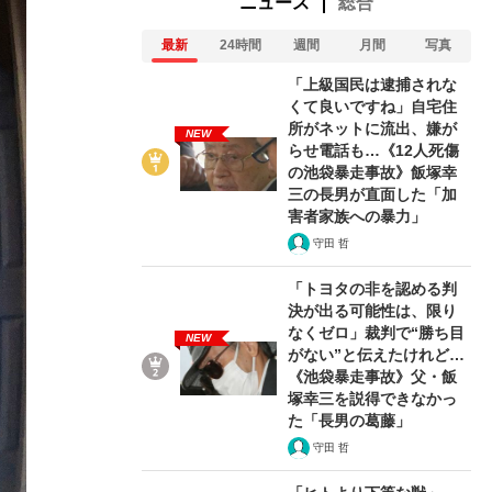
ニュース
総合
最新
24時間
週間
月間
写真
「上級国民は逮捕されな
くて良いですね」自宅住
所がネットに流出、嫌が
NEW
らせ電話も…《12人死傷
の池袋暴走事故》飯塚幸
三の長男が直面した「加
害者家族への暴力」
守田 哲
「トヨタの非を認める判
決が出る可能性は、限り
なくゼロ」裁判で“勝ち目
NEW
がない”と伝えたけれど…
《池袋暴走事故》父・飯
塚幸三を説得できなかっ
た「長男の葛藤」
守田 哲