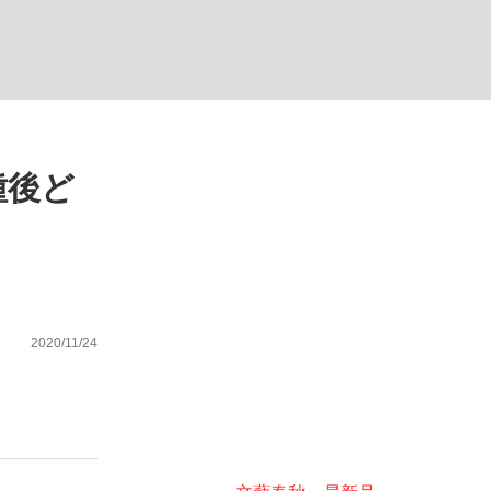
種後ど
が悲しい」『北の国から』倉本聰氏（91...
を、目撃せよ。
2020/11/24