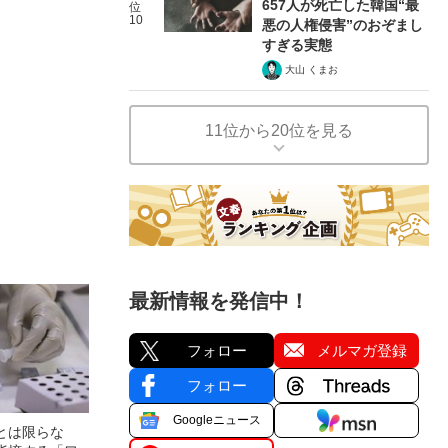
657人が死亡した韓国“最
位
10
悪の人権侵害”のおぞまし
すぎる実態
大山 くまお
11位から20位を見る
最新情報を発信中！
フォロー
メルマガ登録
フォロー
Googleニュース
とは限らな