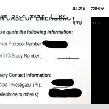
週刊文春
文藝春秋
読書
コミック
文春野球
検索
電子版
PLUS
インタビュー
読書
#松田聖子
BC日本代表“敗戦”の真実 選手が明かす...
、私のいま