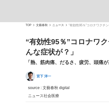
観る将棋、読む将棋
TOP
文藝春秋
ニュース
“有効性95％”コロナワク
“有効性95％”コロナワ
「敗因分析は一切聞かれなかった」侍ジャパン選
んな症状が？」
「熱、筋肉痛、だるさ、疲労、頭痛が
宮下 洋一
いまさら聞けない資産運用のすべて
source : 文藝春秋 digital
ニュース
社会
医療
「目標達成できなかったからと言って…」サッ