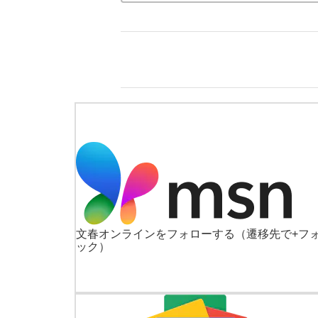
文春オンラインをフォローする
（遷移先で+フ
ック）