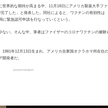
世界的な期待が高まる中、11月18日にアメリカ製薬大手ファ
もっと見る
験）が完了した」と発表した。同社によると、ワクチンの有効性は
当局に緊急認可申請を行なっていくという。
少ない。そんな中、筆者はファイザーのコロナワクチンの被験
981年12月13日生まれ、アメリカ合衆国オクラホマ州在住
ア開発者だ。
ADVERTISEMENT