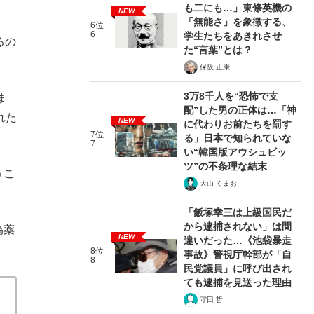
も二にも…」東條英機の
NEW
「無能さ」を象徴する、
6位
6
学生たちをあきれさせ
るの
た“言葉”とは？
保阪 正康
3万8千人を“恐怖で支
ま
配”した男の正体は…「神
れた
NEW
に代わりお前たちを罰す
7位
る」日本で知られていな
7
い“韓国版アウシュビッ
ツ”の不条理な結末
うこ
大山 くまお
「飯塚幸三は上級国民だ
から逮捕されない」は間
偽薬
NEW
違いだった…《池袋暴走
8位
事故》警視庁幹部が「自
8
民党議員」に呼び出され
ても逮捕を見送った理由
守田 哲