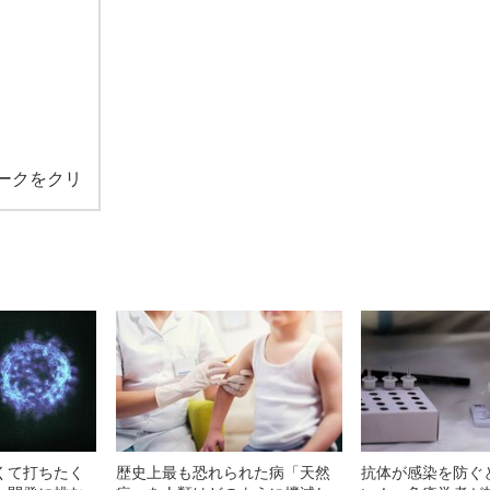
ークをクリ
くて打ちたく
歴史上最も恐れられた病「天然
抗体が感染を防ぐ