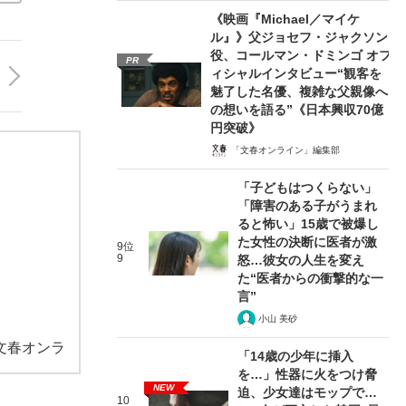
《映画『Michael／マイケ
ル』》父ジョセフ・ジャクソン
役、コールマン・ドミンゴ オフ
PR
ィシャルインタビュー“観客を
魅了した名優、複雑な父親像へ
の想いを語る”《日本興収70億
円突破》
「文春オンライン」編集部
「子どもはつくらない」
「障害のある子がうまれ
ると怖い」15歳で被爆し
た女性の決断に医者が激
9位
9
怒…彼女の人生を変え
た“医者からの衝撃的な一
言”
小山 美砂
文春オンラ
「14歳の少年に挿入
を…」性器に火をつけ脅
NEW
迫、少女達はモップで…
10