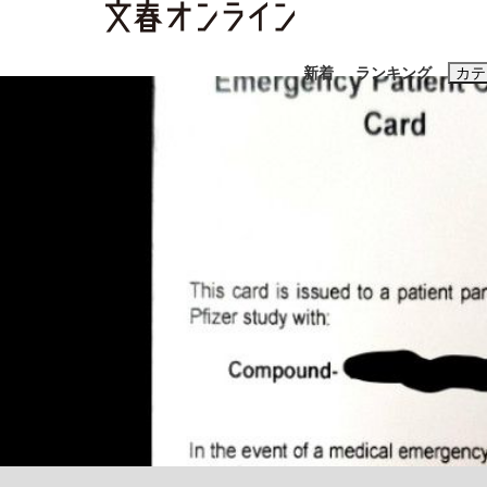
新着
ランキング
カテ
スクープ
ニュー
おすすめのキ
#藤田晋
#三
#玉木雄一郎
「90%は失敗する。でも…」本田圭佑が初め
終戦から81年