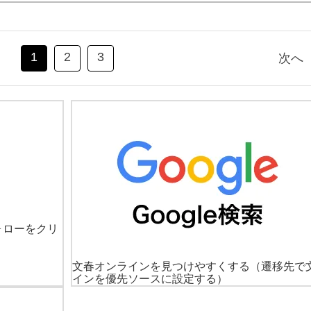
1
2
3
次へ
ォローをクリ
文春オンラインを見つけやすくする
（遷移先で
インを優先ソースに設定する）