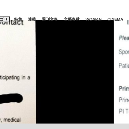
ゴリ
特集
連載
週刊文春
文藝春秋
WOMAN
CINEMA
キーワード入力
ス
エンタメ
ライフ
ビジネス
ーワードタグ一覧
山凌輝
#高市早苗
#後藤真希
#森岡毅
#城彰二
#内田有紀
#亀和田武
て明かした日本代表監督に...
「最悪の空気のまま解散」W
私のあのとき