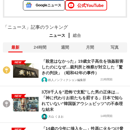
公式YouTube
Googleニュース
「ニュース」記事のランキング
ニュース
総合
最新
24時間
週間
月間
写真
「殺意はなかった」19歳女子高生を強姦殺害
NEW
したのになぜ…裁判所と検察が対立した「驚
きの判決」（昭和42年の事件）
21時間前
鉄人ノンフィクション編集部
3万8千人を“恐怖で支配”した男の正体は…
NEW
「神に代わりお前たちを罰する」日本で知ら
れていない“韓国版アウシュビッツ”の不条理
な結末
14時間前
大山 くまお
「14歳の少年に挿入を…」性器に火をつけ脅
NEW