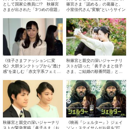
として国家公務員に!? 秋篠宮
篠宮さま「認める」の葛藤と、
さまが出された「3つめの宿題」
小室佳代さん“変貌”というサイン
《佳子さまファッションに変
秋篠宮と親交の深いジャーナリ
化》大胆タンクトップから“透け
ストが語った「眞子さまと佳子
感”を楽しむ「赤文字系フェミニ
さま、ご結婚の順番問題」と立
ン」へ ヴァンクリ風イヤリン
ちはだかる「5つの“壁”」
グ、レーススカート……
秋篠宮と親交の深いジャーナリ
《映画『シェルター』》ジェイ
ストが緊急寄稿「眞子さま〈お
ソン・ステイサムがお盆を“打