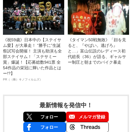
《祝59歳》日本中の【ステイサ
《タイマン50戦無敗》「顔を見
ム愛】が大暴走！ “勝手に”生誕
ると、『やばい。逃げろ』
祭試写会開催！ 主演も助演も全
と…」富山伝説のレディース初
部ステイサム！「ステサミー
代総長（36）が語る、ギャルサ
賞」爆誕！【応募総数941票 全
ー制圧と朝までのバイク暴走
54作品の栄冠に輝いた作品とは
ー!?】
PR（（株）キノフィルムズ）
最新情報を発信中！
フォロー
メルマガ登録
フォロー