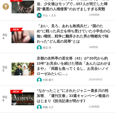
迫、少女達はモップで…657人が死亡した韓
国“最悪の人権侵害”のおぞましすぎる実態
14時間前
大山 くまお
「おい、見ろ、あれも敗残兵だ」“国のた
NEW
め”に戦った兵士を待ち受けていた小学生の心
4位
無い嘲笑…戦争に翻弄された男が帰郷先で味
4
わった“どん底の屈辱”とは
1時間前
渡辺 清
京都の名料亭の若女将（43）が“20代から約
10年”お見合いを続けた理由「あんたはわがま
5位
まや」「両親も焦ってくるし、お見合いノイ
5
ローゼみたいに…」
2026/08/02
中岡 愛子
“なかったこと”にされたジャニー喜多川の性
NEW
加害、「週刊文春」33週キャンペーン報道の
6位
6
はじまり《担当記者が明かす》
21時間前
髙橋 大介