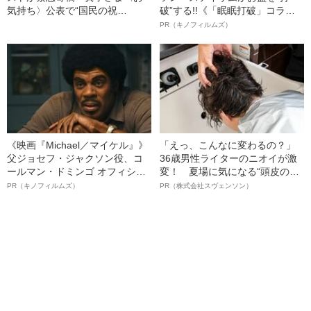
気持ち〉公表で“国民の祝
破”する!!《「眠眠打破」コラ
福”や“金銭問題”はどうなるの
ボ》
PR（キノフィルムズ）
か？」
《映画『Michael／マイケル』》
「えっ、こんなに変わるの？」
父ジョセフ・ジャクソン役、コ
36歳男性ライターのニオイが激
ールマン・ドミンゴ オフィシャ
変！ 夏場に気になる“頭皮のニ
ルインタビュー“観客を魅了した
オイ”や“ベタつき”を解消す
PR（キノフィルムズ）
PR（株式会社スヴェンソン）
名優、複雑な父親像への想いを
る、“ウィッグのスペシャリス
語る”《日本興収70億円突破》
ト”が生み出した徹底ケアとは