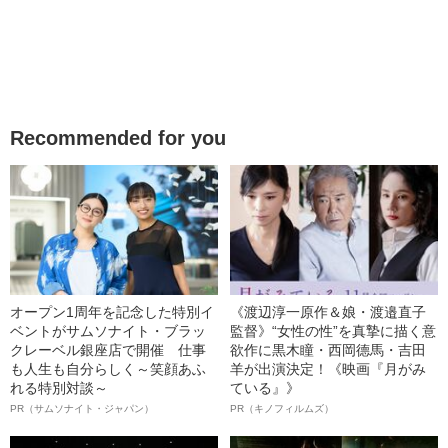
Recommended for you
オープン1周年を記念した特別イ
《渡辺淳一原作＆娘・渡邉直子
ベントがサムソナイト・ブラッ
監督》“女性の性”を真摯に描く意
クレーベル銀座店で開催 仕事
欲作に黒木瞳・西岡德馬・吉田
も人生も自分らしく～笑顔あふ
羊が出演決定！《映画『月がみ
れる特別対談～
ている』》
PR（サムソナイト・ジャパン）
PR（キノフィルムズ）