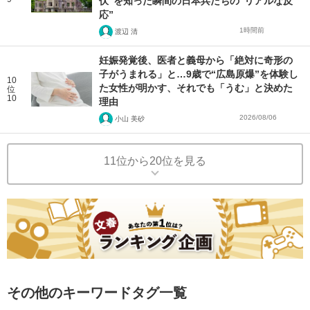
伏”を知った瞬間の日本兵たちの“リアルな反
応”
1時間前
渡辺 清
妊娠発覚後、医者と義母から「絶対に奇形の
子がうまれる」と…9歳で“広島原爆”を体験し
10
た女性が明かす、それでも「うむ」と決めた
位
10
理由
2026/08/06
小山 美砂
11位から20位を見る
その他のキーワードタグ一覧