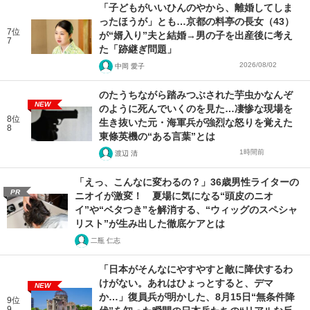
「子どもがいいひんのやから、離婚してしま
ったほうが」とも…京都の料亭の長女（43）
7位
が“婿入り”夫と結婚→男の子を出産後に考え
7
た「跡継ぎ問題」
2026/08/02
中岡 愛子
のたうちながら踏みつぶされた芋虫かなんぞ
NEW
のように死んでいくのを見た…凄惨な現場を
8位
生き抜いた元・海軍兵が強烈な怒りを覚えた
8
東條英機の“ある言葉”とは
1時間前
渡辺 清
「えっ、こんなに変わるの？」36歳男性ライターの
PR
ニオイが激変！ 夏場に気になる“頭皮のニオ
イ”や“ベタつき”を解消する、“ウィッグのスペシャ
リスト”が生み出した徹底ケアとは
二瓶 仁志
「日本がそんなにやすやすと敵に降伏するわ
けがない。あれはひょっとすると、デマ
NEW
か…」復員兵が明かした、8月15日“無条件降
9位
9