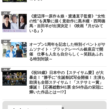
PR
《渡辺淳一原作＆娘・渡邉直子監督》“女性
の性”を真摯に描く意欲作に黒木瞳・西岡德
馬・吉田羊が出演決定！《映画『月がみて
いる』》
PR
オープン1周年を記念した特別イベントがサ
ムソナイト・ブラックレーベル銀座店で開
催 仕事も人生も自分らしく～笑顔あふれ
る特別対談～
PR
《祝59歳》日本中の【ステイサム愛】が大
暴走！ “勝手に”生誕祭試写会開催！ 主演も
助演も全部ステイサム！「ステサミー賞」
爆誕！【応募総数941票 全54作品の栄冠に
輝いた作品とはー!?】