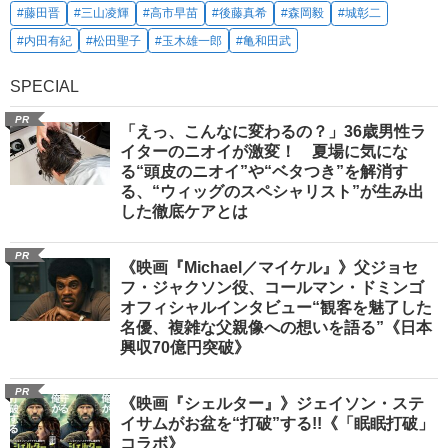
#藤田晋
#三山凌輝
#高市早苗
#後藤真希
#森岡毅
#城彰二
#内田有紀
#松田聖子
#玉木雄一郎
#亀和田武
SPECIAL
PR
「えっ、こんなに変わるの？」36歳男性ラ
イターのニオイが激変！ 夏場に気にな
る“頭皮のニオイ”や“ベタつき”を解消す
る、“ウィッグのスペシャリスト”が生み出
した徹底ケアとは
PR
《映画『Michael／マイケル』》父ジョセ
フ・ジャクソン役、コールマン・ドミンゴ
オフィシャルインタビュー“観客を魅了した
名優、複雑な父親像への想いを語る”《日本
興収70億円突破》
PR
《映画『シェルター』》ジェイソン・ステ
イサムがお盆を“打破”する!!《「眠眠打破」
コラボ》