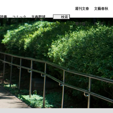
週刊文春
文藝春秋
読書
コミック
文春野球
検索
電子版
PLUS
インタビュー
読書
#松田聖子
む将棋
BC日本代表“敗戦”の真実 選手が明かす...