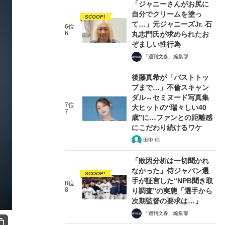
「ジャニーさんがお尻に
自分でクリームを塗っ
SCOOP!
て…」元ジャニーズJr. 石
6位
6
丸志門氏が求められたお
ぞましい性行為
「週刊文春」編集部
後藤真希が「バストトッ
プまで…」不倫スキャン
ダル→セミヌード写真集
7位
大ヒットの“瑞々しい40
7
歳”に…ファンとの距離感
にこだわり続けるワケ
田中 稲
「敗因分析は一切聞かれ
なかった」侍ジャパン選
SCOOP!
手が証言した“NPB聞き取
8位
8
り調査”の実態「選手から
次期監督の要求は…」
「週刊文春」編集部