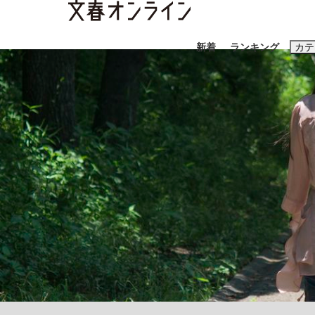
新着
ランキング
カテ
スクープ
ニュー
おすすめのキ
#藤田晋
#三
#玉木雄一郎
「90%は失敗する。でも…」本田圭佑が初め
終戦から81年