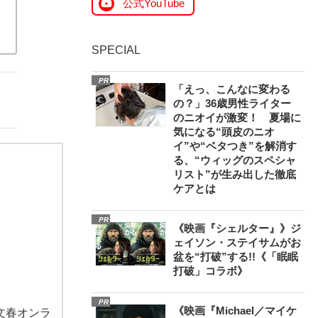
公式YouTube
SPECIAL
PR
「えっ、こんなに変わる
の？」36歳男性ライター
のニオイが激変！ 夏場に
気になる“頭皮のニオ
イ”や“ベタつき”を解消す
る、“ウィッグのスペシャ
リスト”が生み出した徹底
ケアとは
PR
《映画『シェルター』》ジ
ェイソン・ステイサムがお
盆を“打破”する!!《「眠眠
打破」コラボ》
PR
《映画『Michael／マイケ
文春オンラ