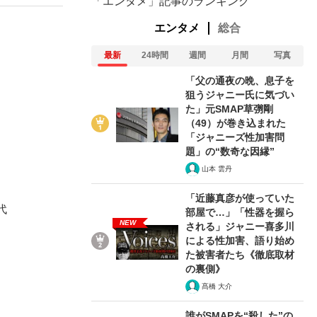
「エンタメ」記事のランキング
エンタメ
総合
最新
24時間
週間
月間
写真
「父の通夜の晩、息子を
狙うジャニー氏に気づい
た」元SMAP草彅剛
（49）が巻き込まれた
「ジャニーズ性加害問
題」の“数奇な因縁”
山本 雲丹
「近藤真彦が使っていた
代
部屋で…」「性器を握ら
NEW
される」ジャニー喜多川
による性加害、語り始め
た被害者たち《徹底取材
の裏側》
髙橋 大介
誰がSMAPを“殺した”の