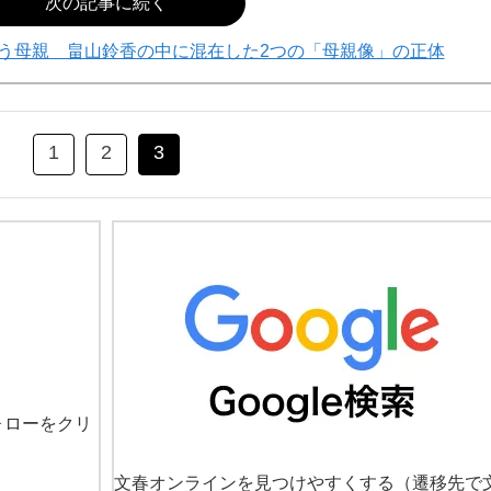
次の記事に続く
う母親 畠山鈴香の中に混在した2つの「母親像」の正体
1
2
3
ォローをクリ
文春オンラインを見つけやすくする
（遷移先で