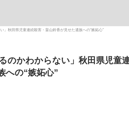
いまさら聞け
い」秋田県児童連続殺害・畠山鈴香が見せた遺族への“嫉妬心”
手が証言した“NPB聞...
「クマが悪者扱いされているの
るのかわからない」秋田県児童
族への“嫉妬心”
もっと見る
カー日本代表・森保一監督...