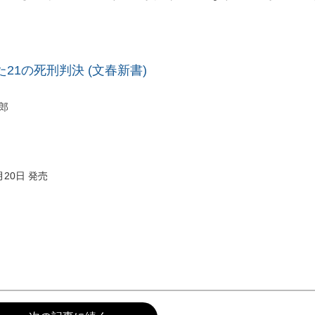
21の死刑判決 (文春新書)
郎
月20日 発売