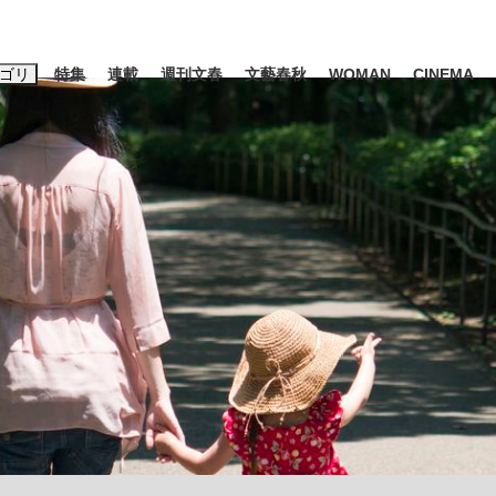
ゴリ
特集
連載
週刊文春
文藝春秋
WOMAN
CINEMA
キーワード入力
ス
エンタメ
ライフ
ビジネス
ーワードタグ一覧
山凌輝
#高市早苗
#後藤真希
#森岡毅
#城彰二
#内田有紀
観る将棋、読
#亀和田武
て明かした日本代表監督に...
「最悪の空気のまま解散」W