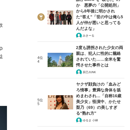
か 悪夢の「公開処刑」
から8年後に明かされ
た“答え”「世の中は俺ら5
人が仲が悪いと思ってる
故
んだよな」
みきーる
2度も誘拐された少女の両
ゆ
親は、犯人に性的に籠絡
益
4位
されていた……全米を驚
4
愕させた事件とは
辰巳JUNK
ヤクザ顔負けの「血みど
ろ情事」豊満な身体を舐
めまわされ…「自称16歳
5位
美少女」怪演中、かたせ
5
梨乃（69）の美しすぎ
る“熟れ方”
ゆるま 小林