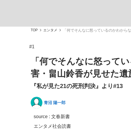
TOP
エンタメ
「何でそんなに怒っているのかわからな
#1
「敗因分析は一切聞かれなかった」侍ジャパン選
キングの誕生を、目撃せよ。
「何でそんなに怒ってい
害・畠山鈴香が見せた遺
『私が見た21の死刑判決』より#13
the Style
青沼 陽一郎
source : 文春新書
「目標達成できなかったからと言って…」サッ
エンタメ
社会
読書