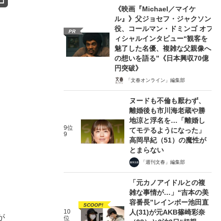
《映画『Michael／マイケ
ル』》父ジョセフ・ジャクソン
役、コールマン・ドミンゴ オフ
PR
ィシャルインタビュー“観客を
魅了した名優、複雑な父親像へ
の想いを語る”《日本興収70億
円突破》
「文春オンライン」編集部
ヌードも不倫も厭わず、
離婚後も市川海老蔵や勝
地涼と浮名を…「離婚し
9位
てモテるようになった」
9
高岡早紀（51）の魔性が
とまらない
「週刊文春」編集部
「元カノアイドルとの複
雑な事情が…」“吉本の美
容番長”レインボー池田直
SCOOP!
10
人(31)が元AKB篠崎彩奈
が
位