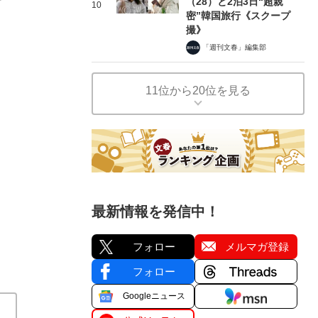
（28）と2泊3日“超親
10
密”韓国旅行《スクープ
撮》
「週刊文春」編集部
11位から20位を見る
最新情報を発信中！
フォロー
メルマガ登録
フォロー
Googleニュース