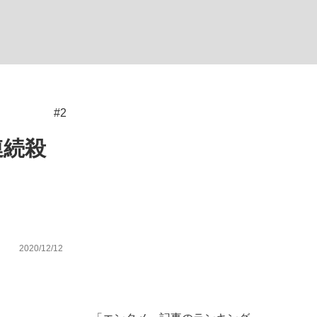
ない資産運用のすべて
#2
が悲しい」『北の国から』倉本聰氏（91...
連続殺
2020/12/12