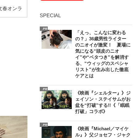
文春オンラ
SPECIAL
PR
「えっ、こんなに変わる
の？」36歳男性ライター
のニオイが激変！ 夏場に
気になる“頭皮のニオ
イ”や“ベタつき”を解消す
る、“ウィッグのスペシャ
リスト”が生み出した徹底
ケアとは
PR
《映画『シェルター』》ジ
ェイソン・ステイサムがお
盆を“打破”する!!《「眠眠
打破」コラボ》
PR
《映画『Michael／マイケ
ル』》父ジョセフ・ジャク