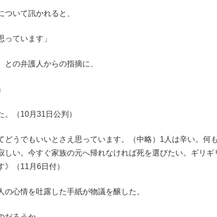
について訊かれると、
思っています」
、との弁護人からの指摘に、
」
。（10月31日公判）
てどうでもいいとさえ思っています。（中略）1人は辛い。何
寂しい。今すぐ家族の元へ帰れなければ死を選びたい。ギリギ
》（11月6日付）
人の心情を吐露した手紙が物議を醸した。
のだろうか。