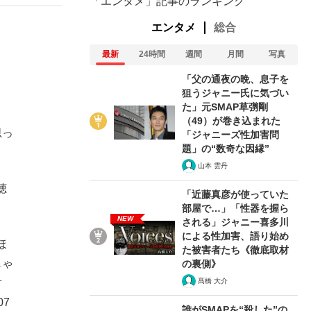
「エンタメ」記事のランキング
エンタメ
総合
最新
24時間
週間
月間
写真
「父の通夜の晩、息子を
狙うジャニー氏に気づい
た」元SMAP草彅剛
（49）が巻き込まれた
思っ
「ジャニーズ性加害問
題」の“数奇な因縁”
山本 雲丹
聴
「近藤真彦が使っていた
部屋で…」「性器を握ら
NEW
される」ジャニー喜多川
による性加害、語り始め
ほ
た被害者たち《徹底取材
じゃ
の裏側》
髙橋 大介
対
7
誰がSMAPを“殺した”の