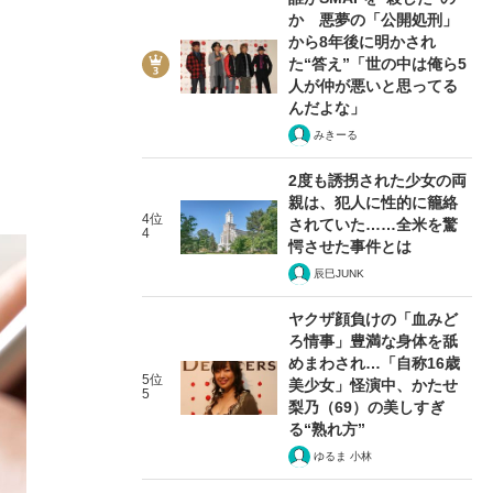
か 悪夢の「公開処刑」
から8年後に明かされ
た“答え”「世の中は俺ら5
人が仲が悪いと思ってる
んだよな」
みきーる
2度も誘拐された少女の両
親は、犯人に性的に籠絡
4位
されていた……全米を驚
4
愕させた事件とは
辰巳JUNK
ヤクザ顔負けの「血みど
ろ情事」豊満な身体を舐
めまわされ…「自称16歳
5位
美少女」怪演中、かたせ
5
梨乃（69）の美しすぎ
る“熟れ方”
ゆるま 小林