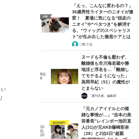
「えっ、こんなに変わるの？」
36歳男性ライターのニオイが激
PR
変！ 夏場に気になる“頭皮の
ニオイ”や“ベタつき”を解消す
る、“ウィッグのスペシャリス
ト”が生み出した徹底ケアとは
二瓶 仁志
ヌードも不倫も厭わず、
離婚後も市川海老蔵や勝
地涼と浮名を…「離婚し
9位
てモテるようになった」
9
高岡早紀（51）の魔性が
とまらない
もい
「週刊文春」編集部
リ
「元カノアイドルとの複
雑な事情が…」“吉本の美
容番長”レインボー池田直
SCOOP!
10
人(31)が元AKB篠崎彩奈
位
（28）と2泊3日“超親
10