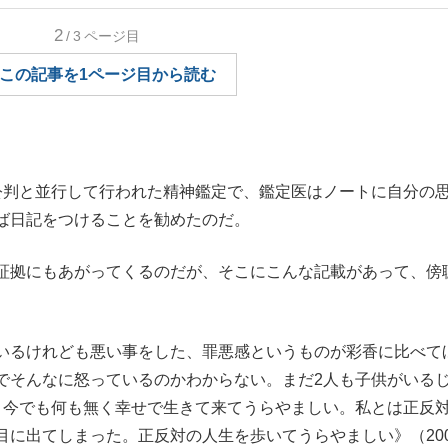
もっと見る
2
/3
ページ目
この記事を1ページ目から読む
判と並行して行われた精神鑑定で、鑑定医はノートに自分の
ば日記をつけることを勧めたのだ。
証拠にもあがってくるのだが、そこにこんな記載があって、傍
いるけれども悪い事をした、罪悪感というものが彩香に比べて
でそんなに怒っているのかわからない。まだ2人も子供がいる
。今でも何も無く幸せで生きて来てうらやましい。私とは正反
に出てしまった。正反対の人生を歩いてうらやましい》（200