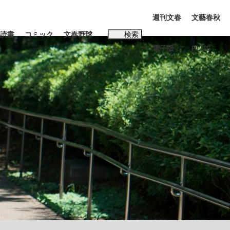
週刊文春
文藝春秋
読書
コミック
文春野球
検索
電子版
PLUS
インタビュー
読書
子
む将棋
BC日本代表“敗戦”の真実 選手が明かす...