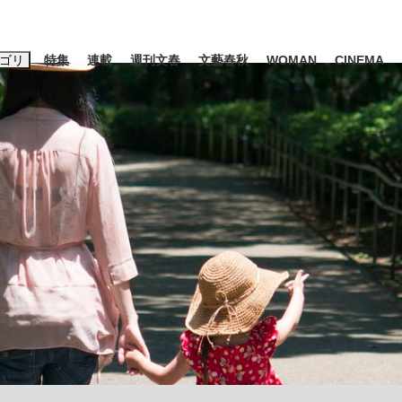
ゴリ
特集
連載
週刊文春
文藝春秋
WOMAN
CINEMA
キーワード入力
ス
エンタメ
ライフ
ビジネス
ーワードタグ一覧
山凌輝
#高市早苗
#後藤真希
#森岡毅
#内田有紀
#松田聖
観る将棋、読
#亀和田武
#池上彰
て明かした日本代表監督に...
「最悪の空気のまま解散」W