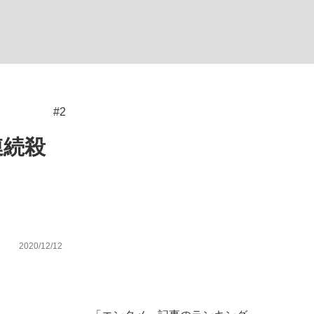
ない資産運用のすべて
#2
が悲しい」『北の国から』倉本聰氏（91...
連続殺
2020/12/12