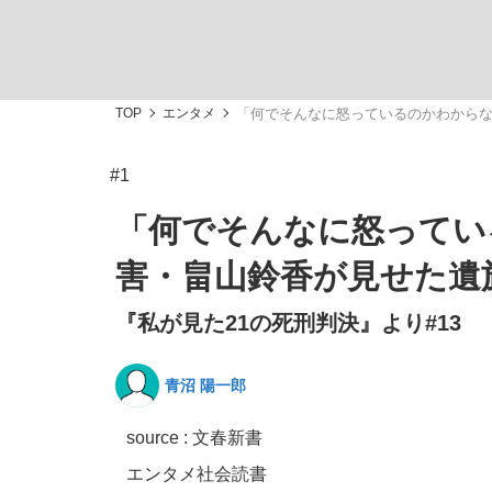
TOP
エンタメ
「何でそんなに怒っているのかわからな
#1
「敗因分析は一切聞かれなかった」侍ジャパン選
キングの誕生を、目撃せよ。
「何でそんなに怒ってい
害・畠山鈴香が見せた遺
『私が見た21の死刑判決』より#13
the Style
青沼 陽一郎
source : 文春新書
「目標達成できなかったからと言って…」サッ
エンタメ
社会
読書