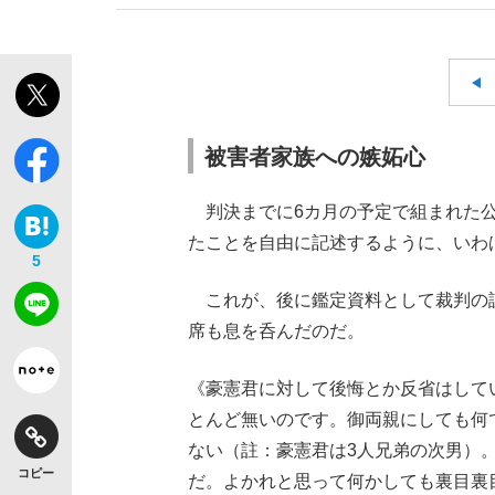
被害者家族への嫉妬心
判決までに6カ月の予定で組まれた公
たことを自由に記述するように、いわ
5
これが、後に鑑定資料として裁判の
席も息を呑んだのだ。
《豪憲君に対して後悔とか反省はして
とんど無いのです。御両親にしても何
ない（註：豪憲君は3人兄弟の次男）
コピー
だ。よかれと思って何かしても裏目裏目