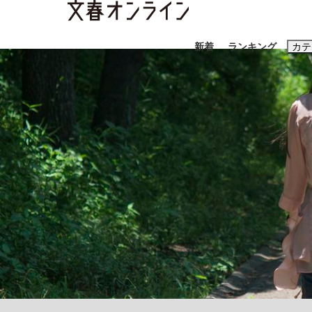
新着
ランキング
カテ
スクープ
ニュー
おすすめのキ
#藤田晋
#三
#玉木雄一郎
「90%は失敗する。でも…」本田圭佑が初め
終戦から81年