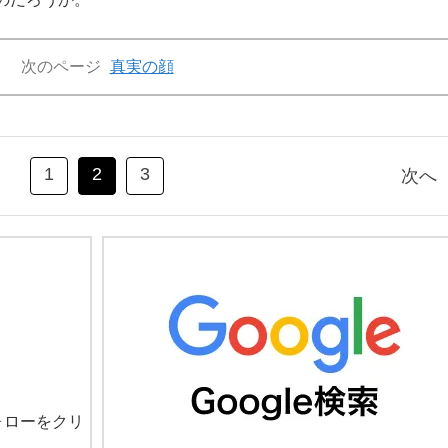
次のページ
真実の顔
1
2
3
次へ
ォローをクリ