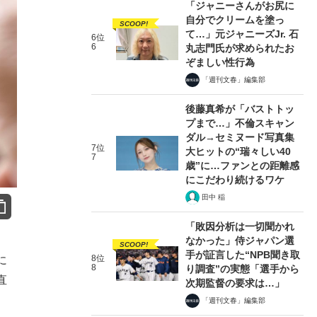
「ジャニーさんがお尻に
自分でクリームを塗っ
SCOOP!
て…」元ジャニーズJr. 石
6位
6
丸志門氏が求められたお
ぞましい性行為
「週刊文春」編集部
後藤真希が「バストトッ
プまで…」不倫スキャン
ダル→セミヌード写真集
7位
大ヒットの“瑞々しい40
7
歳”に…ファンとの距離感
にこだわり続けるワケ
田中 稲
「敗因分析は一切聞かれ
なかった」侍ジャパン選
SCOOP!
手が証言した“NPB聞き取
8位
に
8
り調査”の実態「選手から
直
次期監督の要求は…」
「週刊文春」編集部