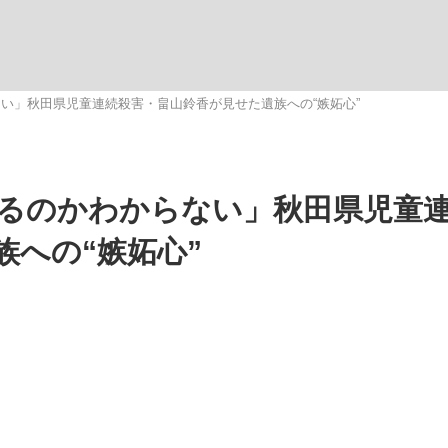
いまさら聞け
い」秋田県児童連続殺害・畠山鈴香が見せた遺族への“嫉妬心”
手が証言した“NPB聞...
「クマが悪者扱いされているの
るのかわからない」秋田県児童
族への“嫉妬心”
もっと見る
カー日本代表・森保一監督...