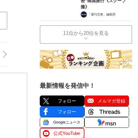
密”韓国旅行《スクープ
撮》
「週刊文春」編集部
11位から20位を見る
最新情報を発信中！
フォロー
メルマガ登録
フォロー
Googleニュース
公式YouTube