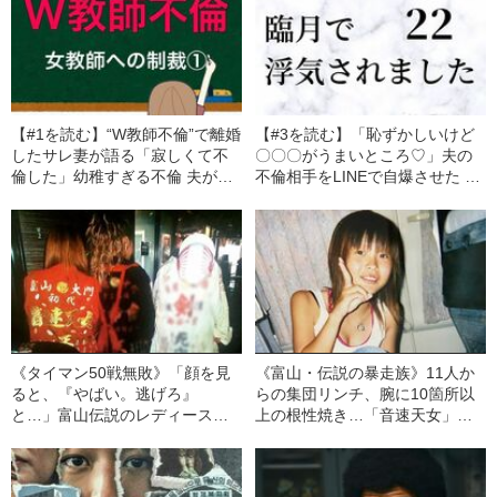
【#1を読む】“W教師不倫”で離婚
【#3を読む】「恥ずかしいけど
したサレ妻が語る「寂しくて不
〇〇〇がうまいところ♡」夫の
倫した」幼稚すぎる不倫 夫が辿
不倫相手をLINEで自爆させた 臨
った衝撃の末路！
月のサレ妻が、それでも離婚し
なかった理由
《タイマン50戦無敗》「顔を見
《富山・伝説の暴走族》11人か
ると、『やばい。逃げろ』
らの集団リンチ、腕に10箇所以
と…」富山伝説のレディース初
上の根性焼き…「音速天女」初
代総長（36）が語る、ギャルサ
代総長しおりさん（36）が明か
ー制圧と朝までのバイク暴走
す、過酷すぎる10代