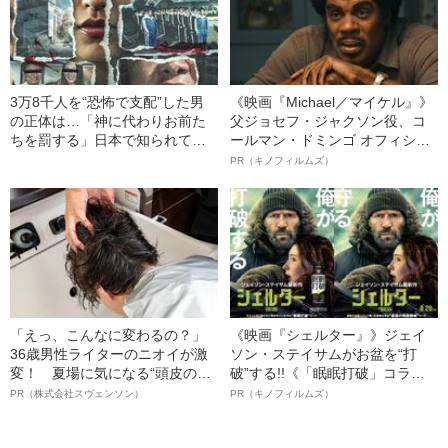
3万8千人を“恐怖で支配”した男
《映画『Michael／マイケル』》
の正体は…「神に代わりお前た
父ジョセフ・ジャクソン役、コ
ちを罰する」日本で知られてい
ールマン・ドミンゴ オフィシャ
ない“韓国版アウシュビッツ”の不
ルインタビュー“観客を魅了した
PR（キノフィルムズ）
条理な結末
名優、複雑な父親像への想いを
語る”《日本興収70億円突破》
「えっ、こんなに変わるの？」
《映画『シェルター』》ジェイ
36歳男性ライターのニオイが激
ソン・ステイサムがお盆を“打
変！ 夏場に気になる“頭皮のニ
破”する!!《「眠眠打破」コラ
オイ”や“ベタつき”を解消す
ボ》
PR（株式会社スヴェンソン）
PR（キノフィルムズ）
る、“ウィッグのスペシャリス
ト”が生み出した徹底ケアとは