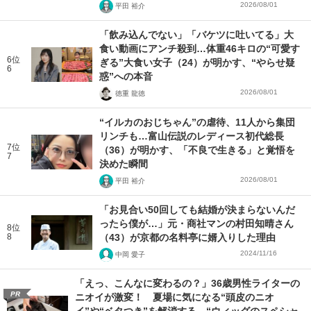
2026/08/01
平田 裕介
「飲み込んでない」「バケツに吐いてる」大
食い動画にアンチ殺到…体重46キロの“可愛す
6位
ぎる”大食い女子（24）が明かす、“やらせ疑
6
惑”への本音
2026/08/01
徳重 龍徳
“イルカのおじちゃん”の虐待、11人から集団
リンチも…富山伝説のレディース初代総長
7位
（36）が明かす、「不良で生きる」と覚悟を
7
決めた瞬間
2026/08/01
平田 裕介
「お見合い50回しても結婚が決まらないんだ
ったら僕が…」元・商社マンの村田知晴さん
8位
8
（43）が京都の名料亭に婿入りした理由
2024/11/16
中岡 愛子
「えっ、こんなに変わるの？」36歳男性ライターの
PR
ニオイが激変！ 夏場に気になる“頭皮のニオ