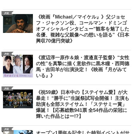
PR
《映画『Michael／マイケル』》父ジョセ
フ・ジャクソン役、コールマン・ドミンゴ
オフィシャルインタビュー“観客を魅了した
名優、複雑な父親像への想いを語る”《日本
興収70億円突破》
PR
《渡辺淳一原作＆娘・渡邉直子監督》“女性
の性”を真摯に描く意欲作に黒木瞳・西岡德
馬・吉田羊が出演決定！《映画『月がみて
いる』》
PR
《祝59歳》日本中の【ステイサム愛】が大
暴走！ “勝手に”生誕祭試写会開催！ 主演も
助演も全部ステイサム！「ステサミー賞」
爆誕！【応募総数941票 全54作品の栄冠に
輝いた作品とはー!?】
PR
オープン1周年を記念した特別イベントがサ