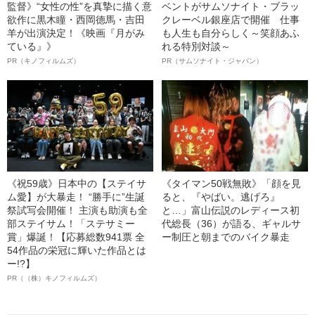
監督》“女性の性”を真摯に描く意
ベントがサムソナイト・ブラッ
欲作に黒木瞳・西岡德馬・吉田
クレーベル銀座店で開催 仕事
羊が出演決定！《映画『月がみ
も人生も自分らしく～笑顔あふ
ている』》
れる特別対談～
PR（キノフィルムズ）
PR（サムソナイト・ジャパン）
《祝59歳》日本中の【ステイサ
《タイマン50戦無敗》「顔を見
ム愛】が大暴走！ “勝手に”生誕
ると、『やばい。逃げろ』
祭試写会開催！ 主演も助演も全
と…」富山伝説のレディース初
部ステイサム！「ステサミー
代総長（36）が語る、ギャルサ
賞」爆誕！【応募総数941票 全
ー制圧と朝までのバイク暴走
54作品の栄冠に輝いた作品とは
ー!?】
PR（（株）キノフィルムズ）