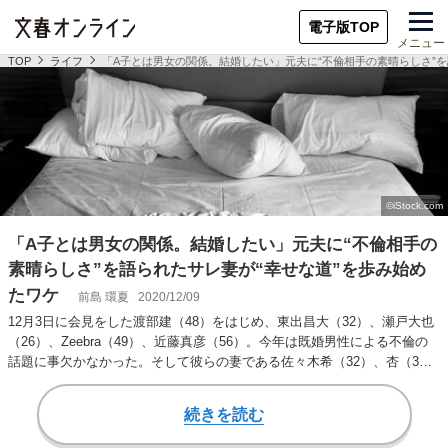
電子版TOP
メニュー
TOP
ライフ
「A子とは男女の関係。結婚したい」元夫に“不倫相手の素晴らしさ”を
「A子とは男女の関係。結婚したい」元夫に“不倫相手の
素晴らしさ”を語られたサレ妻が“幸せな道”を歩み始め
たワケ
前島 環夏
2020/12/09
12月3日に会見をした渡部建（48）をはじめ、東出昌大（32）、瀬戸大也
（26）、Zeebra（49）、近藤真彦（56）。今年は既婚男性による不倫の
話題に事欠かなかった。そして彼らの妻である佐々木希（32）、杏（3…
続きを読む