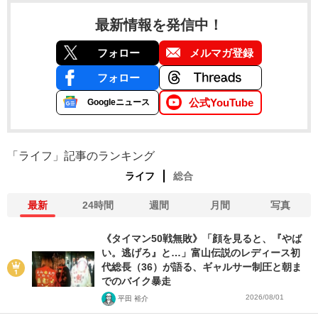
最新情報を発信中！
フォロー
メルマガ登録
フォロー
公式YouTube
Googleニュース
「ライフ」記事のランキング
ライフ
総合
最新
24時間
週間
月間
写真
《タイマン50戦無敗》「顔を見ると、『やば
い。逃げろ』と…」富山伝説のレディース初
代総長（36）が語る、ギャルサー制圧と朝ま
でのバイク暴走
2026/08/01
平田 裕介