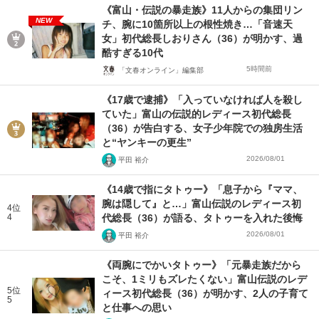
《富山・伝説の暴走族》11人からの集団リン
NEW
チ、腕に10箇所以上の根性焼き…「音速天
女」初代総長しおりさん（36）が明かす、過
酷すぎる10代
5時間前
「文春オンライン」編集部
《17歳で逮捕》「入っていなければ人を殺し
ていた」富山の伝説的レディース初代総長
（36）が告白する、女子少年院での独房生活
と“ヤンキーの更生”
2026/08/01
平田 裕介
《14歳で指にタトゥー》「息子から『ママ、
腕は隠して』と…」富山伝説のレディース初
4位
4
代総長（36）が語る、タトゥーを入れた後悔
2026/08/01
平田 裕介
《両腕にでかいタトゥー》「元暴走族だから
こそ、1ミリもズレたくない」富山伝説のレデ
5位
ィース初代総長（36）が明かす、2人の子育て
5
と仕事への思い