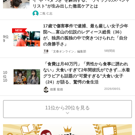
イ”や“ベタつき”を解消する、“ウィッグのスペシャ
リスト”が生み出した徹底ケアとは
二瓶 仁志
17歳で傷害事件で逮捕、最も厳しい女子少年
NEW
院へ…富山の伝説のレディース総長（36）
9位
が、独房の孤独の中で突きつけられた「自分
9
の身勝手さ」
5時間前
「文春オンライン」編集部
「食費は月40万円」「男性から食事に誘われ
ない」大食いすぎて2年間彼氏ができず…水着
10
グラビアも話題の“可愛すぎる”大食い女子
位
10
（24）が語る、驚愕の食生活
2026/08/01
徳重 龍徳
11位から20位を見る