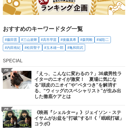
おすすめのキーワードタグ一覧
#藤田晋
#三山凌輝
#高市早苗
#後藤真希
#森岡毅
#城彰二
#内田有紀
#松田聖子
#玉木雄一郎
#亀和田武
SPECIAL
PR
「えっ、こんなに変わるの？」36歳男性ラ
イターのニオイが激変！ 夏場に気にな
る“頭皮のニオイ”や“ベタつき”を解消す
る、“ウィッグのスペシャリスト”が生み出
した徹底ケアとは
PR
《映画『シェルター』》ジェイソン・ステ
イサムがお盆を“打破”する!!《「眠眠打破」
コラボ》