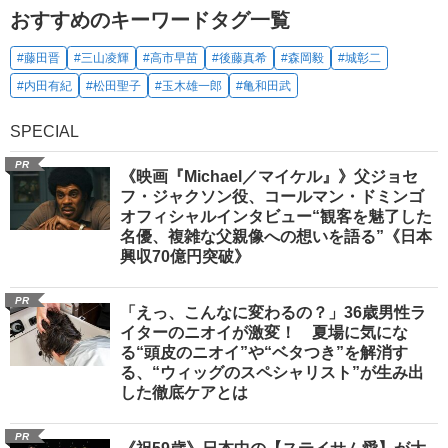
おすすめのキーワードタグ一覧
#藤田晋
#三山凌輝
#高市早苗
#後藤真希
#森岡毅
#城彰二
#内田有紀
#松田聖子
#玉木雄一郎
#亀和田武
SPECIAL
PR
《映画『Michael／マイケル』》父ジョセ
フ・ジャクソン役、コールマン・ドミンゴ
オフィシャルインタビュー“観客を魅了した
名優、複雑な父親像への想いを語る”《日本
興収70億円突破》
PR
「えっ、こんなに変わるの？」36歳男性ラ
イターのニオイが激変！ 夏場に気にな
る“頭皮のニオイ”や“ベタつき”を解消す
る、“ウィッグのスペシャリスト”が生み出
した徹底ケアとは
PR