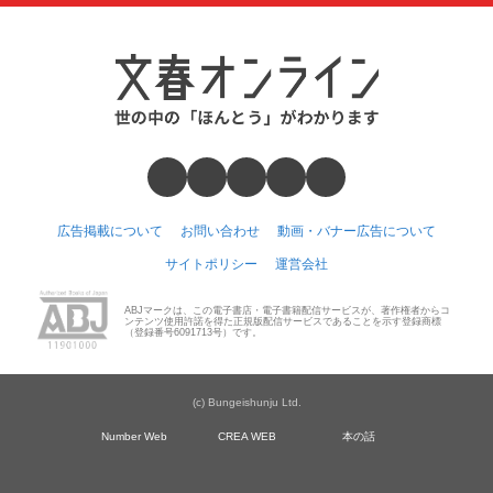
広告掲載について
お問い合わせ
動画・バナー広告について
サイトポリシー
運営会社
ABJマークは、この電子書店・電子書籍配信サービスが、著作権者からコ
ンテンツ使用許諾を得た正規版配信サービスであることを示す登録商標
（登録番号6091713号）です。
(c) Bungeishunju Ltd.
Number Web
CREA WEB
本の話