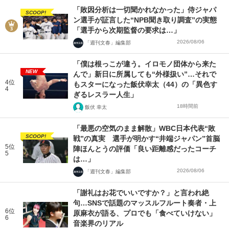
「敗因分析は一切聞かれなかった」侍ジャパ
SCOOP!
ン選手が証言した“NPB聞き取り調査”の実態
「選手から次期監督の要求は…」
2026/08/06
「週刊文春」編集部
「僕は根っこが違う。イロモノ団体から来た
NEW
んで」新日に所属しても“外様扱い”…それで
4位
もスターになった飯伏幸太（44）の「異色す
4
ぎるレスラー人生」
18時間前
飯伏 幸太
「最悪の空気のまま解散」WBC日本代表“敗
SCOOP!
戦”の真実 選手が明かす“井端ジャパン”首脳
5位
陣ほんとうの評価「良い距離感だったコーチ
5
は…」
2026/08/06
「週刊文春」編集部
「謝礼はお花でいいですか？」と言われ絶
句…SNSで話題のマッスルフルート奏者・上
6位
原麻衣が語る、プロでも「食べていけない」
6
音楽界のリアル