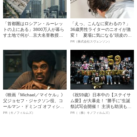
「首都圏はロシアン・ルーレッ
「えっ、こんなに変わるの？」
トの上にある」3800万人が暮ら
36歳男性ライターのニオイが激
す土地で何が…京大名誉教授が
変！ 夏場に気になる“頭皮のニ
解説する「首都直下地震」のメ
オイ”や“ベタつき”を解消す
PR（株式会社スヴェンソン）
カニズム
る、“ウィッグのスペシャリス
ト”が生み出した徹底ケアとは
《映画『Michael／マイケル』》
《祝59歳》日本中の【ステイサ
父ジョセフ・ジャクソン役、コ
ム愛】が大暴走！ “勝手に”生誕
ールマン・ドミンゴ オフィシャ
祭試写会開催！ 主演も助演も全
ルインタビュー“観客を魅了した
部ステイサム！「ステサミー
PR（キノフィルムズ）
PR（（株）キノフィルムズ）
名優、複雑な父親像への想いを
賞」爆誕！【応募総数941票 全
語る”《日本興収70億円突破》
54作品の栄冠に輝いた作品とは
ー!?】