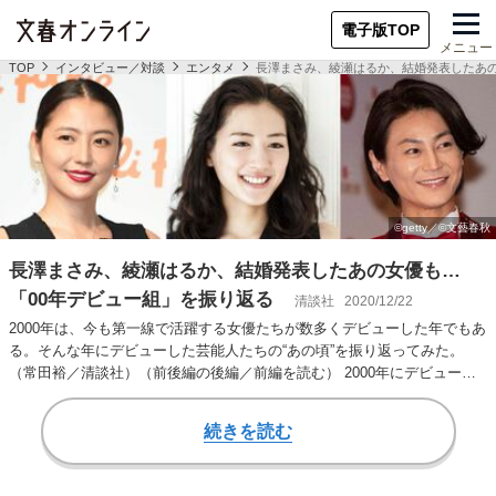
電子版TOP
メニュー
TOP
インタビュー／対談
エンタメ
長澤まさみ、綾瀬はるか、結婚発表したあの
長澤まさみ、綾瀬はるか、結婚発表したあの女優も…
「00年デビュー組」を振り返る
清談社
2020/12/22
2000年は、今も第一線で活躍する女優たちが数多くデビューした年でもあ
る。そんな年にデビューした芸能人たちの“あの頃”を振り返ってみた。
（常田裕／清談社）（前後編の後編／前編を読む） 2000年にデビューし
た一人が…
続きを読む