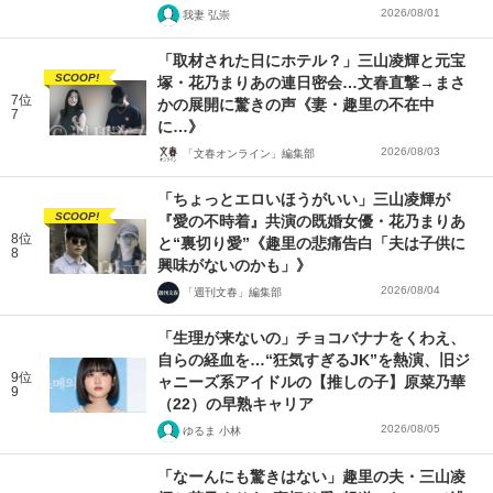
2026/08/01
我妻 弘崇
「取材された日にホテル？」三山凌輝と元宝
SCOOP!
塚・花乃まりあの連日密会…文春直撃→まさ
7位
かの展開に驚きの声《妻・趣里の不在中
7
に…》
2026/08/03
「文春オンライン」編集部
「ちょっとエロいほうがいい」三山凌輝が
SCOOP!
『愛の不時着』共演の既婚女優・花乃まりあ
8位
と“裏切り愛”《趣里の悲痛告白「夫は子供に
8
興味がないのかも」》
2026/08/04
「週刊文春」編集部
「生理が来ないの」チョコバナナをくわえ、
自らの経血を…“狂気すぎるJK”を熱演、旧ジ
9位
ャニーズ系アイドルの【推しの子】原菜乃華
9
（22）の早熟キャリア
2026/08/05
ゆるま 小林
「なーんにも驚きはない」趣里の夫・三山凌