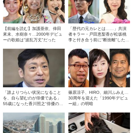
【前編を読む】加護亜依、倖田
「歴代の元カレとは……」共演
來未、水樹奈々…2000年デビュ
者キラー・戸田恵梨香が松坂桃
ーの歌姫は“波乱万丈”だった
李と付き合う前に“断捨離”したも
の
「誰よりつらい状況になること
篠原涼子、HIRO、細川ふみえ…
を、自ら望むのが俳優である」
30周年を迎えた「1990年デビュ
55歳になった香川照之“俳優の原
ー組」の明暗
点”