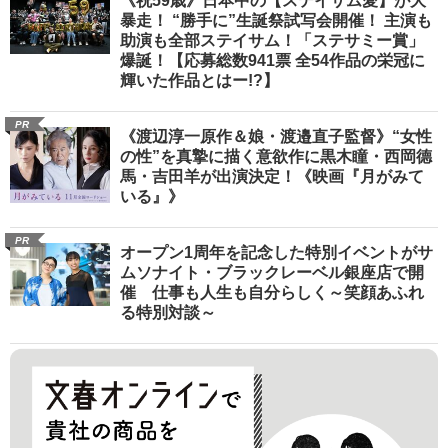
《祝59歳》日本中の【ステイサム愛】が大
暴走！ “勝手に”生誕祭試写会開催！ 主演も
助演も全部ステイサム！「ステサミー賞」
爆誕！【応募総数941票 全54作品の栄冠に
輝いた作品とはー!?】
PR
《渡辺淳一原作＆娘・渡邉直子監督》“女性
の性”を真摯に描く意欲作に黒木瞳・西岡德
馬・吉田羊が出演決定！《映画『月がみて
いる』》
PR
オープン1周年を記念した特別イベントがサ
ムソナイト・ブラックレーベル銀座店で開
催 仕事も人生も自分らしく～笑顔あふれ
る特別対談～