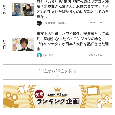
輝と花乃まりあ“裏切り愛”報道にヤフコメ沸
10
騰「水谷豊さん蘭さん、お気の毒です」「子
位
どもが生まれたばかりなのに父親としての自
10
覚なし」
2026/07/24
「週刊文春」編集部
事実上の引退、ハワイ移住、投資家として成
功…53歳になったペ・ヨンジュンの今と、
11
『冬のソナタ』が日本人女性を熱狂させた理
位
11
由
2026/03/31
高山 和佳
11位から20位を見る