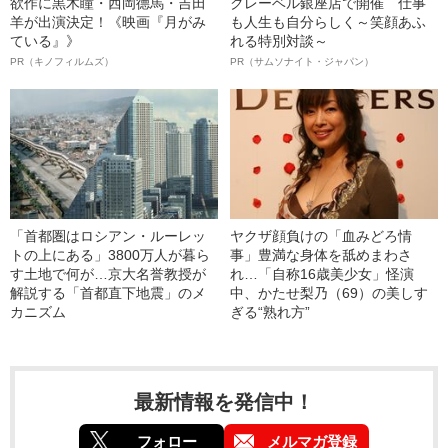
欲作に黒木瞳・西岡德馬・吉田
クレーベル銀座店で開催 仕事
羊が出演決定！《映画『月がみ
も人生も自分らしく～笑顔あふ
ている』》
れる特別対談～
PR（キノフィルムズ）
PR（サムソナイト・ジャパン）
「首都圏はロシアン・ルーレッ
ヤクザ顔負けの「血みどろ情
トの上にある」3800万人が暮ら
事」豊満な身体を舐めまわさ
す土地で何が…京大名誉教授が
れ…「自称16歳美少女」怪演
解説する「首都直下地震」のメ
中、かたせ梨乃（69）の美しす
カニズム
ぎる“熟れ方”
最新情報を発信中！
フォロー
メルマガ登録