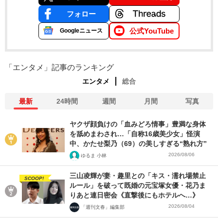
フォロー
公式YouTube
Googleニュース
「エンタメ」記事のランキング
エンタメ
総合
最新
24時間
週間
月間
写真
ヤクザ顔負けの「血みどろ情事」豊満な身体
を舐めまわされ…「自称16歳美少女」怪演
中、かたせ梨乃（69）の美しすぎる“熟れ方”
2026/08/06
ゆるま 小林
三山凌輝が妻・趣里との「キス・濡れ場禁止
SCOOP!
ルール」を破って既婚の元宝塚女優・花乃ま
りあと連日密会《直撃後にもホテルへ…》
2026/08/04
「週刊文春」編集部