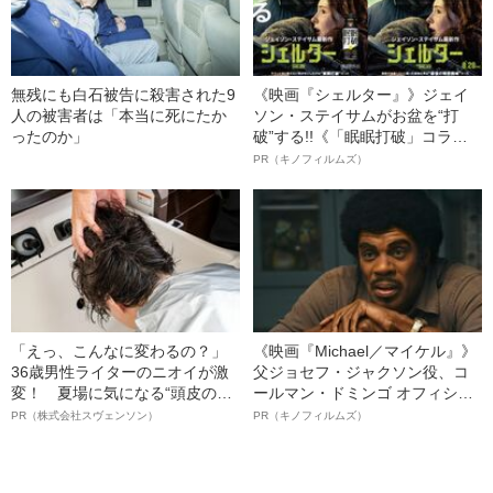
無残にも白石被告に殺害された9
《映画『シェルター』》ジェイ
人の被害者は「本当に死にたか
ソン・ステイサムがお盆を“打
ったのか」
破”する!!《「眠眠打破」コラ
ボ》
PR（キノフィルムズ）
「えっ、こんなに変わるの？」
《映画『Michael／マイケル』》
36歳男性ライターのニオイが激
父ジョセフ・ジャクソン役、コ
変！ 夏場に気になる“頭皮のニ
ールマン・ドミンゴ オフィシャ
オイ”や“ベタつき”を解消す
ルインタビュー“観客を魅了した
PR（株式会社スヴェンソン）
PR（キノフィルムズ）
る、“ウィッグのスペシャリス
名優、複雑な父親像への想いを
ト”が生み出した徹底ケアとは
語る”《日本興収70億円突破》