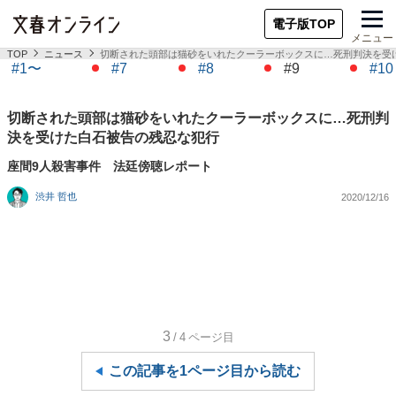
電子版TOP
メニュー
TOP
ニュース
切断された頭部は猫砂をいれたクーラーボックスに…死刑判決を受
#1〜
#7
#8
#9
#10
切断された頭部は猫砂をいれたクーラーボックスに…死刑判
決を受けた白石被告の残忍な犯行
座間9人殺害事件 法廷傍聴レポート
渋井 哲也
2020/12/16
3
/4
ページ目
この記事を1ページ目から読む