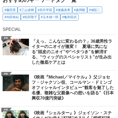
おすすめのキーワードタグ一覧
#藤田晋
#三山凌輝
#高市早苗
#後藤真希
#森岡毅
#城彰二
#内田有紀
#松田聖子
#玉木雄一郎
#亀和田武
SPECIAL
PR
「えっ、こんなに変わるの？」36歳男性ラ
イターのニオイが激変！ 夏場に気にな
る“頭皮のニオイ”や“ベタつき”を解消す
る、“ウィッグのスペシャリスト”が生み出
した徹底ケアとは
PR
《映画『Michael／マイケル』》父ジョセ
フ・ジャクソン役、コールマン・ドミンゴ
オフィシャルインタビュー“観客を魅了した
名優、複雑な父親像への想いを語る”《日本
興収70億円突破》
PR
《映画『シェルター』》ジェイソン・ステ