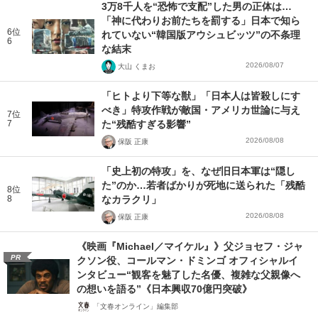
3万8千人を“恐怖で支配”した男の正体は…
「神に代わりお前たちを罰する」日本で知ら
6位
れていない“韓国版アウシュビッツ”の不条理
6
な結末
2026/08/07
大山 くまお
「ヒトより下等な獣」「日本人は皆殺しにす
べき」特攻作戦が敵国・アメリカ世論に与え
7位
7
た“残酷すぎる影響”
2026/08/08
保阪 正康
「史上初の特攻」を、なぜ旧日本軍は“隠し
た”のか…若者ばかりが死地に送られた「残酷
8位
8
なカラクリ」
2026/08/08
保阪 正康
《映画『Michael／マイケル』》父ジョセフ・ジャ
PR
クソン役、コールマン・ドミンゴ オフィシャルイ
ンタビュー“観客を魅了した名優、複雑な父親像へ
の想いを語る”《日本興収70億円突破》
「文春オンライン」編集部