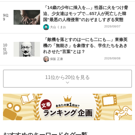
「14歳の少年に挿入を…」性器に火をつけ脅
迫、少女達はモップで…657人が死亡した韓
9位
9
国“最悪の人権侵害”のおぞましすぎる実態
2026/08/07
大山 くまお
「敵機を落とすのは一にも二にも…」東條英
10
機の「無能さ」を象徴する、学生たちをあき
位
れさせた“言葉”とは？
10
2026/08/08
保阪 正康
11位から20位を見る