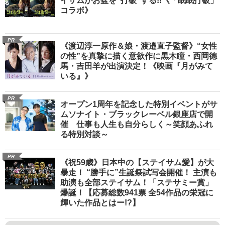
イサムがお盆を“打破”する!!《「眠眠打破」
コラボ》
PR
《渡辺淳一原作＆娘・渡邉直子監督》“女性
の性”を真摯に描く意欲作に黒木瞳・西岡德
馬・吉田羊が出演決定！《映画『月がみて
いる』》
PR
オープン1周年を記念した特別イベントがサ
ムソナイト・ブラックレーベル銀座店で開
催 仕事も人生も自分らしく～笑顔あふれ
る特別対談～
PR
《祝59歳》日本中の【ステイサム愛】が大
暴走！ “勝手に”生誕祭試写会開催！ 主演も
助演も全部ステイサム！「ステサミー賞」
爆誕！【応募総数941票 全54作品の栄冠に
輝いた作品とはー!?】