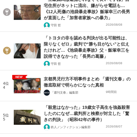
宅住所がネットに流出、嫌がらせ電話も…
《12人死傷の池袋暴走事故》飯塚幸三の長男
が直面した「加害者家族への暴力」
2026/08/08
守田 哲
「トヨタの非を認める判決が出る可能性は、
限りなくゼロ」裁判で“勝ち目がない”と伝え
たけれど…《池袋暴走事故》父・飯塚幸三を
説得できなかった「長男の葛藤」
2026/08/08
守田 哲
NEW
京都男児行方不明事件まとめ 「週刊文春」の
4位
徹底取材で明らかになった真相
4
9時間前
「週刊文春」編集部
「殺意はなかった」19歳女子高生を強姦殺害
したのになぜ…裁判所と検察が対立した「驚
5位
5
きの判決」（昭和42年の事件）
2026/08/07
鉄人ノンフィクション編集部