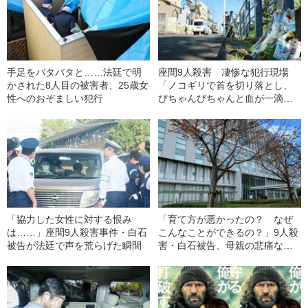
手足をバタバタと……法廷で明
座間9人殺害 凄惨な犯行現場
かされた8人目の被害者、25歳女
「ノコギリで首を切り落とし、
性へのおぞましい犯行
ぴちゃんぴちゃんと血が一滴ず
つ落ちて…」
「協力した女性に対する恨み
「育て方が悪かったの？ なぜ
は……」座間9人殺害事件・白石
こんなことができるの？」9人殺
被告が法廷で声を荒らげた瞬間
害・白石被告、母親の悲痛な叫
び