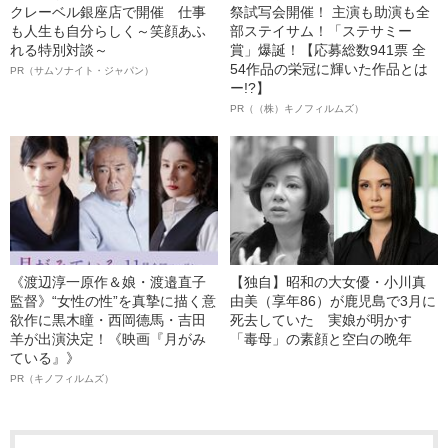
クレーベル銀座店で開催 仕事
祭試写会開催！ 主演も助演も全
も人生も自分らしく～笑顔あふ
部ステイサム！「ステサミー
れる特別対談～
賞」爆誕！【応募総数941票 全
54作品の栄冠に輝いた作品とは
PR（サムソナイト・ジャパン）
ー!?】
PR（（株）キノフィルムズ）
《渡辺淳一原作＆娘・渡邉直子
【独自】昭和の大女優・小川真
監督》“女性の性”を真摯に描く意
由美（享年86）が鹿児島で3月に
欲作に黒木瞳・西岡德馬・吉田
死去していた 実娘が明かす
羊が出演決定！《映画『月がみ
「毒母」の素顔と空白の晩年
ている』》
PR（キノフィルムズ）