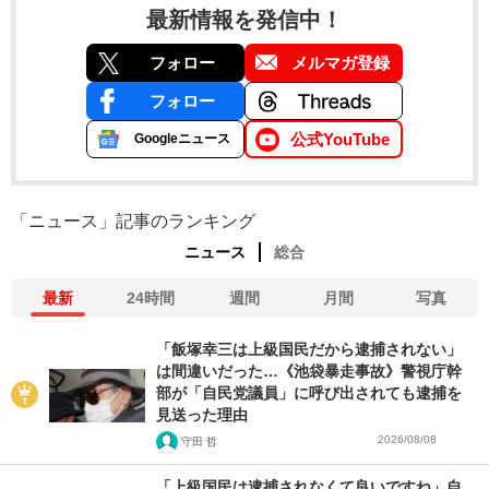
最新情報を発信中！
フォロー
メルマガ登録
フォロー
公式YouTube
Googleニュース
「ニュース」記事のランキング
ニュース
総合
最新
24時間
週間
月間
写真
「飯塚幸三は上級国民だから逮捕されない」
は間違いだった…《池袋暴走事故》警視庁幹
部が「自民党議員」に呼び出されても逮捕を
見送った理由
2026/08/08
守田 哲
「上級国民は逮捕されなくて良いですね」自