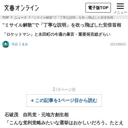
電子版TOP
メニュー
TOP
ニュース
“ミサイル解散”で「丁寧な説明」を吹っ飛ばした安倍首相
“ミサイル解散”で「丁寧な説明」を吹っ飛ばした安倍首相
「ロケットマン」と永田町の今週の暴言・重要発言総ざらい
大山 くまお
2017/09/23
2
/3
ページ目
この記事を1ページ目から読む
石破茂 自民党・元地方創生相
「こんな党利党略みたいな選挙はおかしいだろう。たとえ