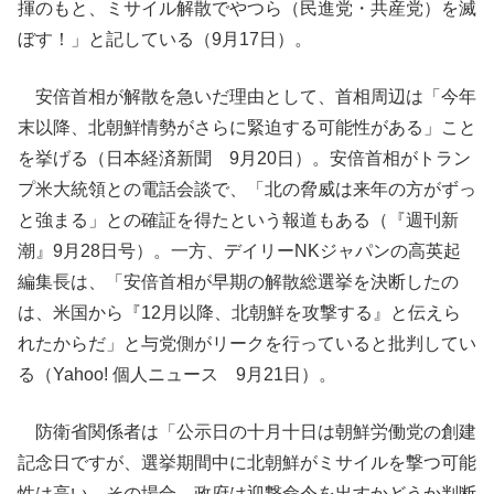
揮のもと、ミサイル解散でやつら（民進党・共産党）を滅
ぼす！」と記している（9月17日）。
安倍首相が解散を急いだ理由として、首相周辺は「今年
末以降、北朝鮮情勢がさらに緊迫する可能性がある」こと
を挙げる（日本経済新聞 9月20日）。安倍首相がトラン
プ米大統領との電話会談で、「北の脅威は来年の方がずっ
と強まる」との確証を得たという報道もある（『週刊新
潮』9月28日号）。一方、デイリーNKジャパンの高英起
編集長は、「安倍首相が早期の解散総選挙を決断したの
は、米国から『12月以降、北朝鮮を攻撃する』と伝えら
れたからだ」と与党側がリークを行っていると批判してい
る（Yahoo! 個人ニュース 9月21日）。
防衛省関係者は「公示日の十月十日は朝鮮労働党の創建
記念日ですが、選挙期間中に北朝鮮がミサイルを撃つ可能
性は高い。その場合、政府は迎撃命令を出すかどうか判断