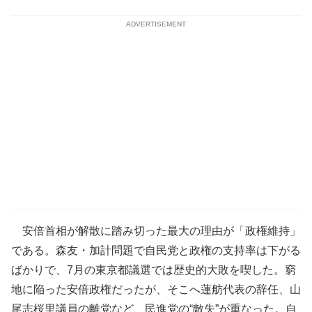
ADVERTISEMENT
安倍首相が解散に踏み切った最大の理由が「政権維持」
である。森友・加計問題で自民党と政権の支持率は下がる
ばかりで、7月の東京都議選では歴史的大敗を喫した。窮
地に陥った安倍政権だったが、そこへ蓮舫代表の辞任、山
尾志桜里議員の離党など、民進党の“敵失”が重なった。自