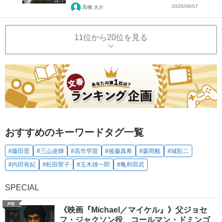
2026/08/07
髙橋 大介
11位から20位を見る
おすすめのキーワードタグ一覧
#藤田晋
#三山凌輝
#高市早苗
#後藤真希
#森岡毅
#城彰二
#内田有紀
#松田聖子
#玉木雄一郎
#亀和田武
SPECIAL
PR
《映画『Michael／マイケル』》父ジョセ
フ・ジャクソン役、コールマン・ドミンゴ