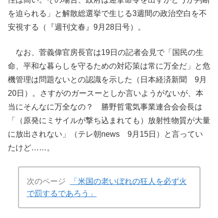
を迫られる」と解散総選挙で生じる3週間の政治空白を不
安視する（『週刊文春』9月28日号）。
なお、菅義偉官房長官は19日の記者会見で「国民の生
命、平和な暮らしを守るための対応策は常に万全だ」と危
機管理は問題ないとの認識を示した（日本経済新聞 9月
20日）。さすがのガースーとしか言いようがないが、本
当にそんなに万全なの？ 勝野哲電気事業連合会会長は
「（原発にミサイルが撃ち込まれても）放射性物質が大量
に放出されない」（テレ朝news 9月15日）と言ってい
たけど……。
次のページ
「米国の老いぼれの狂人を必ず火
で罰するであろう」