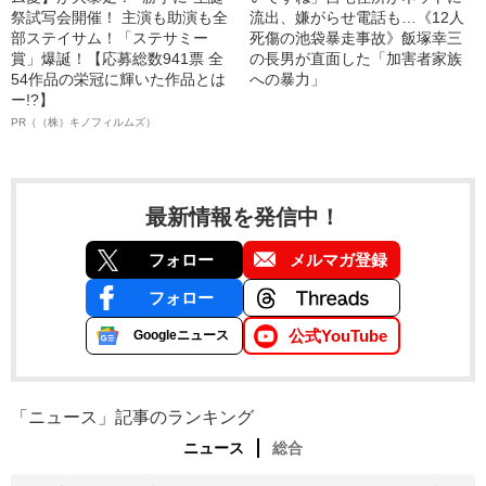
祭試写会開催！ 主演も助演も全
流出、嫌がらせ電話も…《12人
部ステイサム！「ステサミー
死傷の池袋暴走事故》飯塚幸三
賞」爆誕！【応募総数941票 全
の長男が直面した「加害者家族
54作品の栄冠に輝いた作品とは
への暴力」
ー!?】
PR（（株）キノフィルムズ）
最新情報を発信中！
フォロー
メルマガ登録
フォロー
公式YouTube
Googleニュース
「ニュース」記事のランキング
ニュース
総合