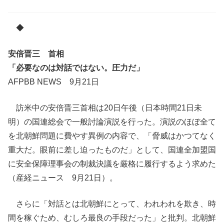
◆
安倍晋三 首相
「必要なのは対話ではない。圧力だ」
AFPBB NEWS 9月21日
訪米中の安倍晋三首相は20日午後（日本時間21日未
明）の国連総会で一般討論演説を行った。演説のほぼ全て
を北朝鮮問題に費やす異例の内容で、「脅威はかつてなく
重大だ。眼前に差し迫ったものだ」として、国連全加盟国
に安全保障理事会の制裁決議を厳格に履行するよう求めた
（産経ニュース 9月21日）。
さらに「対話とは北朝鮮にとって、われわれを欺き、時
間を稼ぐため、むしろ最良の手段だった」と批判。北朝鮮