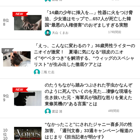
「14歳の少年に挿入を…」性器に火をつけ脅
NEW
迫、少女達はモップで…657人が死亡した韓
8位
8
国“最悪の人権侵害”のおぞましすぎる実態
17時間前
大山 くまお
「えっ、こんなに変わるの？」36歳男性ライターの
PR
ニオイが激変！ 夏場に気になる“頭皮のニオ
イ”や“ベタつき”を解消する、“ウィッグのスペシャ
リスト”が生み出した徹底ケアとは
二瓶 仁志
のたうちながら踏みつぶされた芋虫かなんぞ
NEW
のように死んでいくのを見た…凄惨な現場を
9位
生き抜いた元・海軍兵が強烈な怒りを覚えた
9
東條英機の“ある言葉”とは
4時間前
渡辺 清
“なかったこと”にされたジャニー喜多川の性
10
加害、「週刊文春」33週キャンペーン報道の
位
はじまり《担当記者が明かす》
10