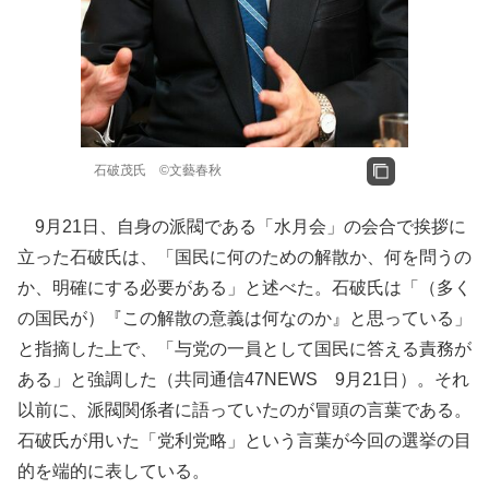
石破茂氏 ©文藝春秋
9月21日、自身の派閥である「水月会」の会合で挨拶に
立った石破氏は、「国民に何のための解散か、何を問うの
か、明確にする必要がある」と述べた。石破氏は「（多く
の国民が）『この解散の意義は何なのか』と思っている」
と指摘した上で、「与党の一員として国民に答える責務が
ある」と強調した（共同通信47NEWS 9月21日）。それ
以前に、派閥関係者に語っていたのが冒頭の言葉である。
石破氏が用いた「党利党略」という言葉が今回の選挙の目
的を端的に表している。