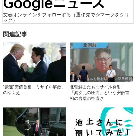
文春オンラインをフォローする
（遷移先で☆マークをクリ
ック）
関連記事
“豪運”安倍首相「ミサイル解散」
北朝鮮またもミサイル発射！
のゆくえ
「異次元の圧力」という安倍首
相の言葉の空虚さ