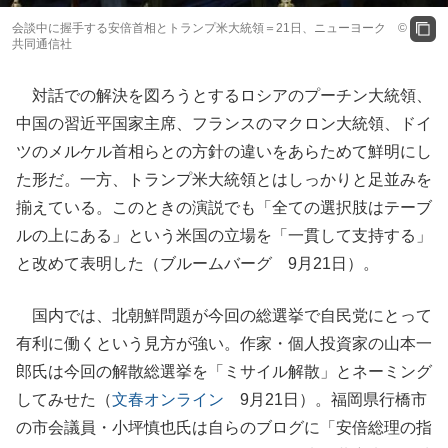
会談中に握手する安倍首相とトランプ米大統領＝21日、ニューヨーク ©
共同通信社
対話での解決を図ろうとするロシアのプーチン大統領、
中国の習近平国家主席、フランスのマクロン大統領、ドイ
ツのメルケル首相らとの方針の違いをあらためて鮮明にし
た形だ。一方、トランプ米大統領とはしっかりと足並みを
揃えている。このときの演説でも「全ての選択肢はテーブ
ルの上にある」という米国の立場を「一貫して支持する」
と改めて表明した（ブルームバーグ 9月21日）。
国内では、北朝鮮問題が今回の総選挙で自民党にとって
有利に働くという見方が強い。作家・個人投資家の山本一
郎氏は今回の解散総選挙を「ミサイル解散」とネーミング
してみせた（
文春オンライン
9月21日）。福岡県行橋市
の市会議員・小坪慎也氏は自らのブログに「安倍総理の指