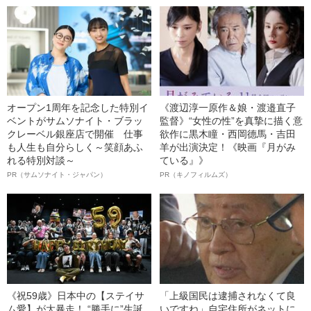
オープン1周年を記念した特別イ
《渡辺淳一原作＆娘・渡邉直子
ベントがサムソナイト・ブラッ
監督》“女性の性”を真摯に描く意
クレーベル銀座店で開催 仕事
欲作に黒木瞳・西岡德馬・吉田
も人生も自分らしく～笑顔あふ
羊が出演決定！《映画『月がみ
れる特別対談～
ている』》
PR（サムソナイト・ジャパン）
PR（キノフィルムズ）
《祝59歳》日本中の【ステイサ
「上級国民は逮捕されなくて良
ム愛】が大暴走！ “勝手に”生誕
いですね」自宅住所がネットに