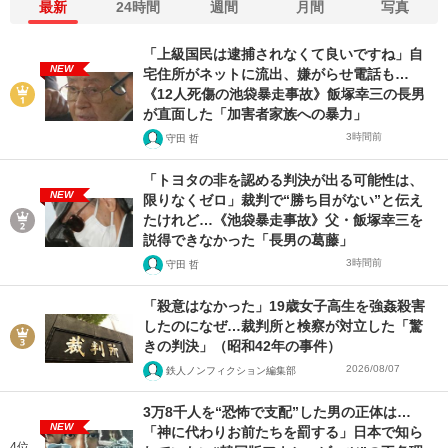
最新
24時間
週間
月間
写真
「上級国民は逮捕されなくて良いですね」自
NEW
宅住所がネットに流出、嫌がらせ電話も…
《12人死傷の池袋暴走事故》飯塚幸三の長男
が直面した「加害者家族への暴力」
3時間前
守田 哲
「トヨタの非を認める判決が出る可能性は、
NEW
限りなくゼロ」裁判で“勝ち目がない”と伝え
たけれど…《池袋暴走事故》父・飯塚幸三を
説得できなかった「長男の葛藤」
3時間前
守田 哲
「殺意はなかった」19歳女子高生を強姦殺害
したのになぜ…裁判所と検察が対立した「驚
きの判決」（昭和42年の事件）
2026/08/07
鉄人ノンフィクション編集部
3万8千人を“恐怖で支配”した男の正体は…
NEW
「神に代わりお前たちを罰する」日本で知ら
4位