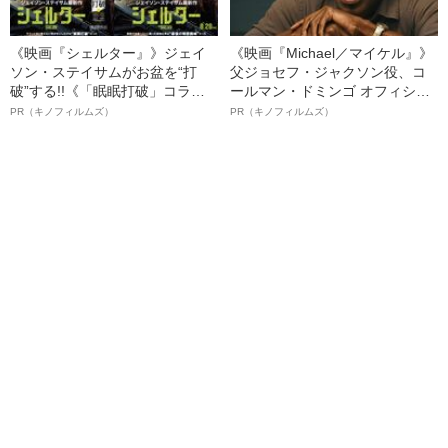
《映画『シェルター』》ジェイ
《映画『Michael／マイケル』》
ソン・ステイサムがお盆を“打
父ジョセフ・ジャクソン役、コ
破”する!!《「眠眠打破」コラ
ールマン・ドミンゴ オフィシャ
ボ》
ルインタビュー“観客を魅了した
PR（キノフィルムズ）
PR（キノフィルムズ）
名優、複雑な父親像への想いを
語る”《日本興収70億円突破》