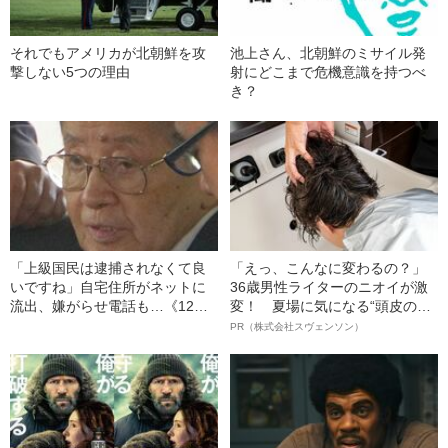
それでもアメリカが北朝鮮を攻
池上さん、北朝鮮のミサイル発
撃しない5つの理由
射にどこまで危機意識を持つべ
き？
「上級国民は逮捕されなくて良
「えっ、こんなに変わるの？」
いですね」自宅住所がネットに
36歳男性ライターのニオイが激
流出、嫌がらせ電話も…《12人
変！ 夏場に気になる“頭皮のニ
死傷の池袋暴走事故》飯塚幸三
オイ”や“ベタつき”を解消す
PR（株式会社スヴェンソン）
の長男が直面した「加害者家族
る、“ウィッグのスペシャリス
への暴力」
ト”が生み出した徹底ケアとは