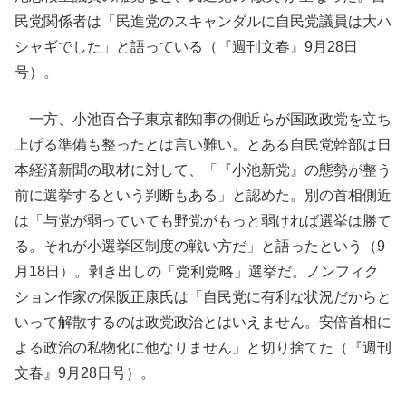
民党関係者は「民進党のスキャンダルに自民党議員は大ハ
シャギでした」と語っている（『週刊文春』9月28日
号）。
一方、小池百合子東京都知事の側近らが国政政党を立ち
上げる準備も整ったとは言い難い。とある自民党幹部は日
本経済新聞の取材に対して、「『小池新党』の態勢が整う
前に選挙するという判断もある」と認めた。別の首相側近
は「与党が弱っていても野党がもっと弱ければ選挙は勝て
る。それが小選挙区制度の戦い方だ」と語ったという（9
月18日）。剥き出しの「党利党略」選挙だ。ノンフィク
ション作家の保阪正康氏は「自民党に有利な状況だからと
いって解散するのは政党政治とはいえません。安倍首相に
よる政治の私物化に他なりません」と切り捨てた（『週刊
文春』9月28日号）。