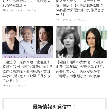
も人生も自分らしく～笑顔あふ
部ステイサム！「ステサミー
れる特別対談～
賞」爆誕！【応募総数941票 全
54作品の栄冠に輝いた作品とは
PR（サムソナイト・ジャパン）
ー!?】
PR（（株）キノフィルムズ）
《渡辺淳一原作＆娘・渡邉直子
【独自】昭和の大女優・小川真
監督》“女性の性”を真摯に描く意
由美（享年86）が鹿児島で3月に
欲作に黒木瞳・西岡德馬・吉田
死去していた 実娘が明かす
羊が出演決定！《映画『月がみ
「毒母」の素顔と空白の晩年
ている』》
PR（キノフィルムズ）
最新情報を発信中！