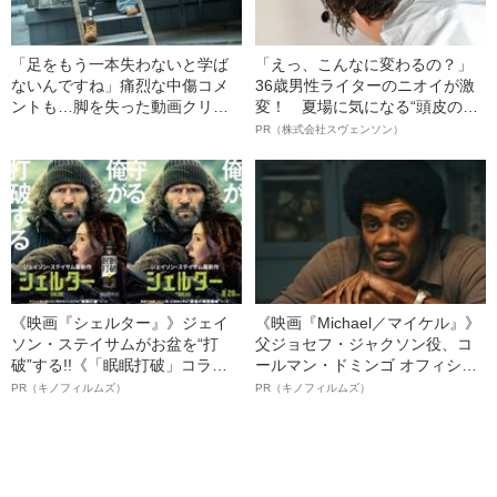
「足をもう一本失わないと学ば
「えっ、こんなに変わるの？」
ないんですね」痛烈な中傷コメ
36歳男性ライターのニオイが激
ントも…脚を失った動画クリエ
変！ 夏場に気になる“頭皮のニ
イター（28）が「義足を見せ
オイ”や“ベタつき”を解消す
PR（株式会社スヴェンソン）
る」と決めるまで
る、“ウィッグのスペシャリス
ト”が生み出した徹底ケアとは
《映画『シェルター』》ジェイ
《映画『Michael／マイケル』》
ソン・ステイサムがお盆を“打
父ジョセフ・ジャクソン役、コ
破”する!!《「眠眠打破」コラ
ールマン・ドミンゴ オフィシャ
ボ》
ルインタビュー“観客を魅了した
PR（キノフィルムズ）
PR（キノフィルムズ）
名優、複雑な父親像への想いを
語る”《日本興収70億円突破》