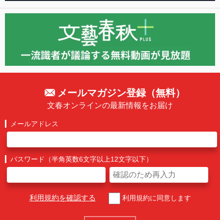
メールマガジン登録（無料）
文春オンラインの最新情報をお届け
メールアドレス
パスワード（半角英数6文字以上12文字以下）
利用規約を確認する
利用規約に同意します