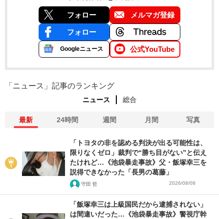
フォロー
メルマガ登録
フォロー
公式YouTube
Googleニュース
「ニュース」記事のランキング
ニュース
総合
最新
24時間
週間
月間
写真
「トヨタの非を認める判決が出る可能性は、
限りなくゼロ」裁判で“勝ち目がない”と伝え
たけれど…《池袋暴走事故》父・飯塚幸三を
説得できなかった「長男の葛藤」
2026/08/08
守田 哲
「飯塚幸三は上級国民だから逮捕されない」
は間違いだった…《池袋暴走事故》警視庁幹