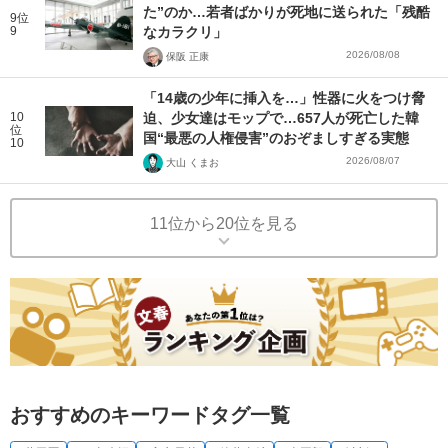
た”のか…若者ばかりが死地に送られた「残酷
9位
9
なカラクリ」
2026/08/08
保阪 正康
「14歳の少年に挿入を…」性器に火をつけ脅
10
迫、少女達はモップで…657人が死亡した韓
位
国“最悪の人権侵害”のおぞましすぎる実態
10
2026/08/07
大山 くまお
11位から20位を見る
おすすめのキーワードタグ一覧