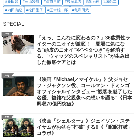
#藤田晋
#三山凌輝
#高市早苗
#後藤真希
#森岡毅
#城彰二
#内田有紀
#松田聖子
#玉木雄一郎
#亀和田武
SPECIAL
PR
「えっ、こんなに変わるの？」36歳男性ラ
イターのニオイが激変！ 夏場に気にな
る“頭皮のニオイ”や“ベタつき”を解消す
る、“ウィッグのスペシャリスト”が生み出
した徹底ケアとは
PR
《映画『Michael／マイケル』》父ジョセ
フ・ジャクソン役、コールマン・ドミンゴ
オフィシャルインタビュー“観客を魅了した
名優、複雑な父親像への想いを語る”《日本
興収70億円突破》
PR
《映画『シェルター』》ジェイソン・ステ
イサムがお盆を“打破”する!!《「眠眠打破」
コラボ》