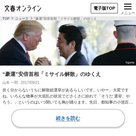
電子版TOP
メニュー
TOP
ニュース
“豪運”安倍首相「ミサイル解散」のゆくえ
“豪運”安倍首相「ミサイル解散」のゆくえ
山本 一郎
2017/09/21
良く分からないうちに解散総選挙があるらしいです。いやー、大変です
ね。いろんな物事が大混乱の状況でどさくさに紛れて「そうだ 選挙、や
ろう。」というのはいつ聞いても胸が踊ります。先日、都知事の小池百合
子女史もインタビュ…
続きを読む