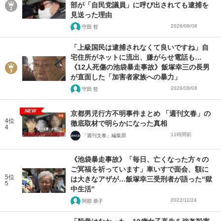
部が「自民党議員」に呼び出されても逮捕を
見送った理由
2026/08/08
守田 哲
「上級国民は逮捕されなくて良いですね」自
宅住所がネットに流出、嫌がらせ電話も…
《12人死傷の池袋暴走事故》飯塚幸三の長男
が直面した「加害者家族への暴力」
2026/08/08
守田 哲
NEW
京都男児行方不明事件まとめ 「週刊文春」の
4位
徹底取材で明らかになった真相
4
11時間前
「週刊文春」編集部
《池袋暴走事故》「毎日、亡くなった方々の
ご冥福を祈っています」車いすで面会、額に
5位
は大きなアザが…飯塚幸三受刑者が語った“獄
5
中生活”
2022/11/24
阿部 恭子