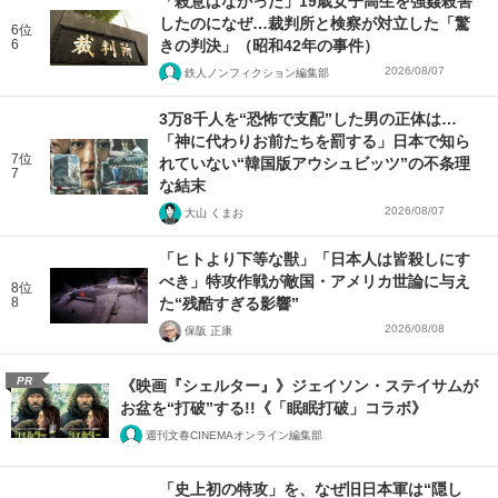
「殺意はなかった」19歳女子高生を強姦殺害
したのになぜ…裁判所と検察が対立した「驚
6位
6
きの判決」（昭和42年の事件）
2026/08/07
鉄人ノンフィクション編集部
3万8千人を“恐怖で支配”した男の正体は…
「神に代わりお前たちを罰する」日本で知ら
7位
れていない“韓国版アウシュビッツ”の不条理
7
な結末
2026/08/07
大山 くまお
「ヒトより下等な獣」「日本人は皆殺しにす
べき」特攻作戦が敵国・アメリカ世論に与え
8位
8
た“残酷すぎる影響”
2026/08/08
保阪 正康
PR
《映画『シェルター』》ジェイソン・ステイサムが
お盆を“打破”する!!《「眠眠打破」コラボ》
週刊文春CINEMAオンライン編集部
「史上初の特攻」を、なぜ旧日本軍は“隠し