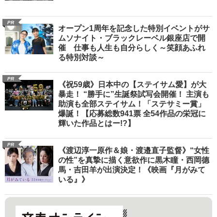
PR
オープン1周年を記念した特別イベントがサ
ムソナイト・ブラックレーベル銀座店で開
催 仕事も人生も自分らしく～笑顔あふれ
る特別対談～
PR
《祝59歳》日本中の【ステイサム愛】が大
暴走！ “勝手に”生誕祭試写会開催！ 主演も
助演も全部ステイサム！「ステサミー賞」
爆誕！【応募総数941票 全54作品の栄冠に
輝いた作品とはー!?】
PR
《渡辺淳一原作＆娘・渡邉直子監督》“女性
の性”を真摯に描く意欲作に黒木瞳・西岡德
馬・吉田羊が出演決定！《映画『月がみて
いる』》