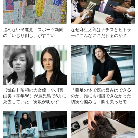
進めない民進党 スポーツ新聞
なぜ麻生太郎はナチスとヒトラ
の「いじり倒し」がすごい！
ーにこんなにこだわるのか？
【独自】昭和の大女優・小川真
「義足の体で夜の営みはできる
由美（享年86）が鹿児島で3月に
のか」誰にも相談できなかった
死去していた 実娘が明かす
切実な悩みも…脚を失ったモデ
「毒母」の素顔と空白の晩年
ル・かわけい（28）が「ずっと
運がいい」と言えるワケ