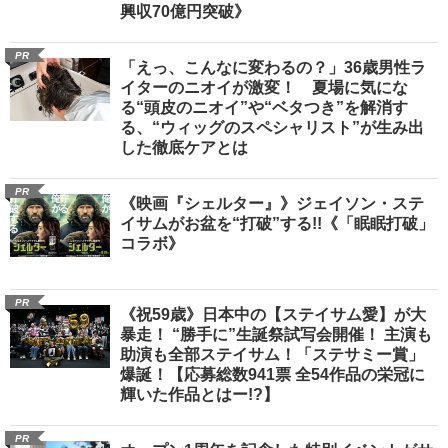
興収70億円突破》
PR
「えっ、こんなに変わるの？」36歳男性ラ
イターのニオイが激変！ 夏場に気にな
る“頭皮のニオイ”や“ベタつき”を解消す
る、“ウィッグのスペシャリスト”が生み出
した徹底ケアとは
PR
《映画『シェルター』》ジェイソン・ステ
イサムがお盆を“打破”する!!《「眠眠打破」
コラボ》
PR
《祝59歳》日本中の【ステイサム愛】が大
暴走！ “勝手に”生誕祭試写会開催！ 主演も
助演も全部ステイサム！「ステサミー賞」
爆誕！【応募総数941票 全54作品の栄冠に
輝いた作品とはー!?】
PR