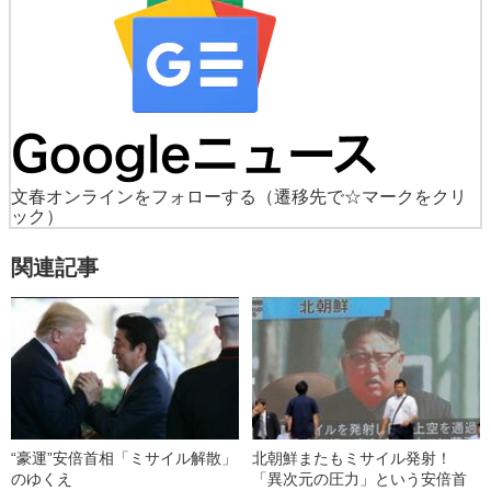
文春オンラインをフォローする
（遷移先で☆マークをクリ
ック）
関連記事
“豪運”安倍首相「ミサイル解散」
北朝鮮またもミサイル発射！
のゆくえ
「異次元の圧力」という安倍首