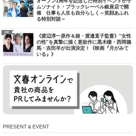
オープン1周年を記念した特別イベントがサ
ムソナイト・ブラックレーベル銀座店で開
催 仕事も人生も自分らしく～笑顔あふれ
る特別対談～
PR
《渡辺淳一原作＆娘・渡邉直子監督》“女性
の性”を真摯に描く意欲作に黒木瞳・西岡德
馬・吉田羊が出演決定！《映画『月がみて
いる』》
PRESENT & EVENT