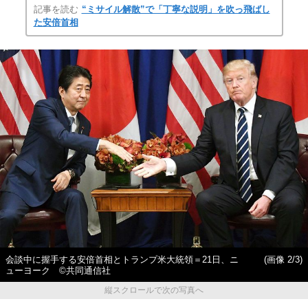
記事を読む
“ミサイル解散”で「丁寧な説明」を吹っ飛ばし
た安倍首相
会談中に握手する安倍首相とトランプ米大統領＝21日、ニ
(画像 2/3)
ューヨーク ©共同通信社
縦スクロールで次の写真へ