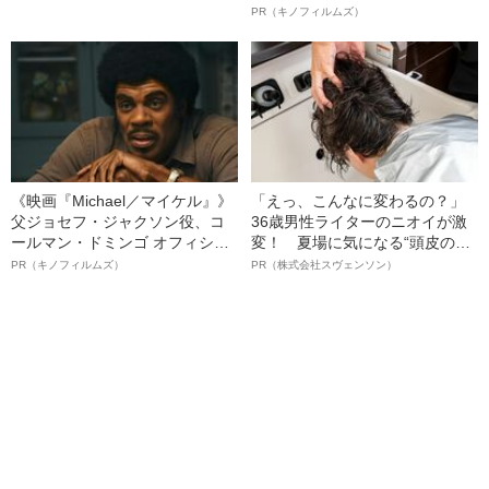
代総長（36）が語る、ギャルサ
ボ》
PR（キノフィルムズ）
ー制圧と朝までのバイク暴走
《映画『Michael／マイケル』》
「えっ、こんなに変わるの？」
父ジョセフ・ジャクソン役、コ
36歳男性ライターのニオイが激
ールマン・ドミンゴ オフィシャ
変！ 夏場に気になる“頭皮のニ
ルインタビュー“観客を魅了した
オイ”や“ベタつき”を解消す
PR（キノフィルムズ）
PR（株式会社スヴェンソン）
名優、複雑な父親像への想いを
る、“ウィッグのスペシャリス
語る”《日本興収70億円突破》
ト”が生み出した徹底ケアとは