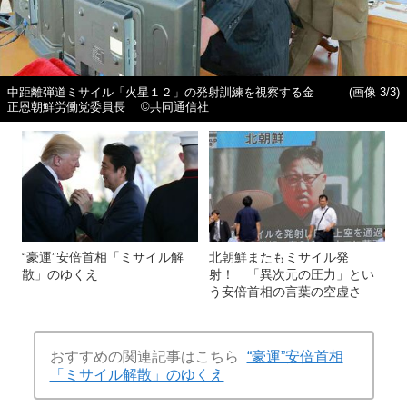
中距離弾道ミサイル「火星１２」の発射訓練を視察する金
(画像 3/3)
正恩朝鮮労働党委員長 ©共同通信社
“豪運”安倍首相「ミサイル解
北朝鮮またもミサイル発
散」のゆくえ
射！ 「異次元の圧力」とい
う安倍首相の言葉の空虚さ
おすすめの関連記事はこちら
“豪運”安倍首相
「ミサイル解散」のゆくえ