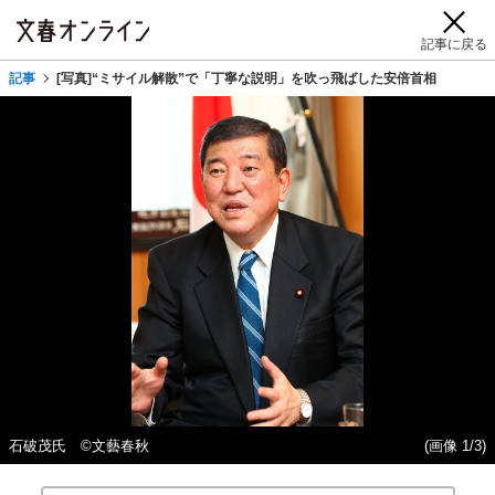
記事に戻る
記事
[写真]“ミサイル解散”で「丁寧な説明」を吹っ飛ばした安倍首相
石破茂氏 ©文藝春秋
(画像 1/3)