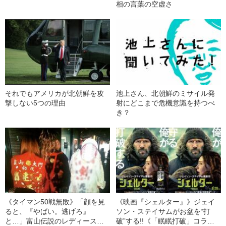
相の言葉の空虚さ
それでもアメリカが北朝鮮を攻
池上さん、北朝鮮のミサイル発
撃しない5つの理由
射にどこまで危機意識を持つべ
き？
《タイマン50戦無敗》「顔を見
《映画『シェルター』》ジェイ
ると、『やばい。逃げろ』
ソン・ステイサムがお盆を“打
と…」富山伝説のレディース初
破”する!!《「眠眠打破」コラ