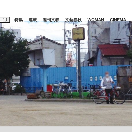
ゴリ
特集
連載
週刊文春
文藝春秋
WOMAN
CINEMA
キーワード入力
ス
エンタメ
ライフ
ビジネス
ーワードタグ一覧
山凌輝
#高市早苗
#後藤真希
#森岡毅
#城彰二
#内田有紀
観る将棋、読
#亀和田武
て明かした日本代表監督に...
「最悪の空気のまま解散」W