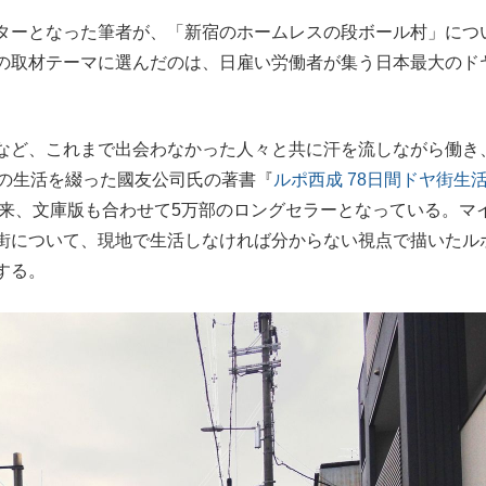
ターとなった筆者が、「新宿のホームレスの段ボール村」につ
もっと見る
の取材テーマに選んだのは、日雇い労働者が集う日本最大のド
。
など、これまで出会わなかった人々と共に汗を流しながら働き
間の生活を綴った國友公司氏の著書『
ルポ西成 78日間ドヤ街生
以来、文庫版も合わせて5万部のロングセラーとなっている。マ
街について、現地で生活しなければ分からない視点で描いたル
する。