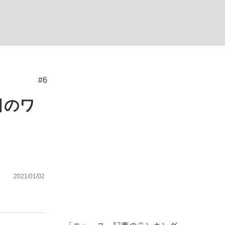
ない資産運用のすべて
#6
が悲しい」『北の国から』倉本聰氏（91...
目のワ
2021/01/02