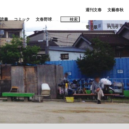
週刊文春
文藝春秋
読書
コミック
文春野球
検索
電子版
PLUS
インタビュー
読書
#松田聖子
む将棋
BC日本代表“敗戦”の真実 選手が明かす...