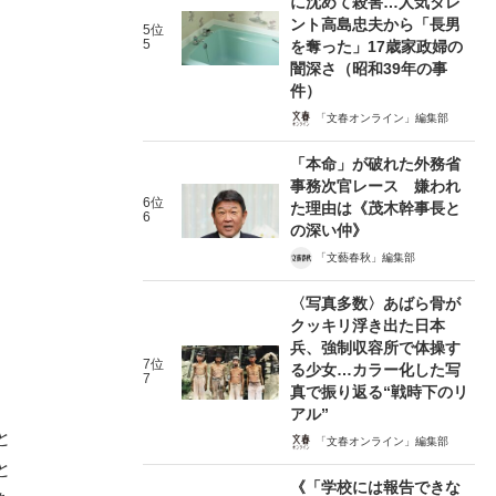
に沈めて殺害…人気タレ
ント高島忠夫から「長男
5位
5
を奪った」17歳家政婦の
闇深さ（昭和39年の事
件）
「文春オンライン」編集部
「本命」が破れた外務省
事務次官レース 嫌われ
6位
た理由は《茂木幹事長と
6
の深い仲》
「文藝春秋」編集部
〈写真多数〉あばら骨が
クッキリ浮き出た日本
兵、強制収容所で体操す
7位
る少女…カラー化した写
7
真で振り返る“戦時下のリ
アル”
と
「文春オンライン」編集部
と
《「学校には報告できな