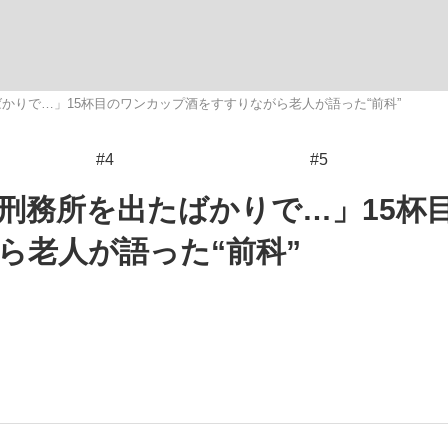
いまさら聞け
かりで…」15杯目のワンカップ酒をすすりながら老人が語った“前科”
#4
#5
手が証言した“NPB聞...
「クマが悪者扱いされているの
の刑務所を出たばかりで…」15杯
ら老人が語った“前科”
もっと見る
カー日本代表・森保一監督...