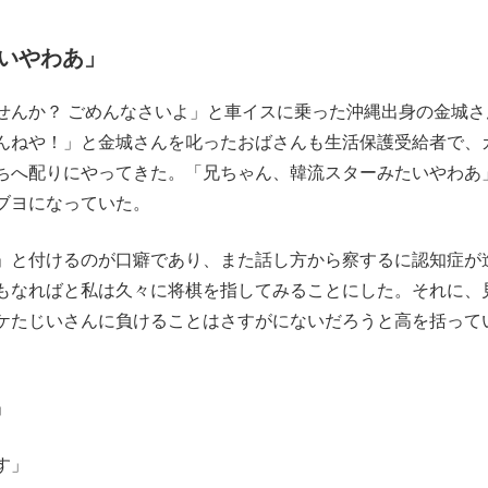
いやわあ」
んか？ ごめんなさいよ」と車イスに乗った沖縄出身の金城さ
んねや！」と金城さんを叱ったおばさんも生活保護受給者で、
ちへ配りにやってきた。「兄ちゃん、韓流スターみたいやわあ
ブヨになっていた。
」と付けるのが口癖であり、また話し方から察するに認知症が
もなればと私は久々に将棋を指してみることにした。それに、
ケたじいさんに負けることはさすがにないだろうと高を括って
」
す」