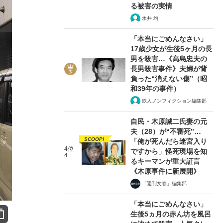
る被害の実情
永井 均
「本当にごめんなさい」
17歳少女が生後5ヶ月の長
男を殺害…《高島忠夫の
長男殺害事件》夫婦が背
負った“消えない傷”（昭
和39年の事件）
鉄人ノンフィクション編集部
自民・木原誠二氏妻の元
夫（28）が“不審死”…
SCOOP!
「俺が死んだら迷宮入り
4位
ですから」怪死現場を知
4
るキーマンが重大証言
《木原事件に新展開》
「週刊文春」編集部
「本当にごめんなさい」
生後5ヵ月の赤ん坊を風呂