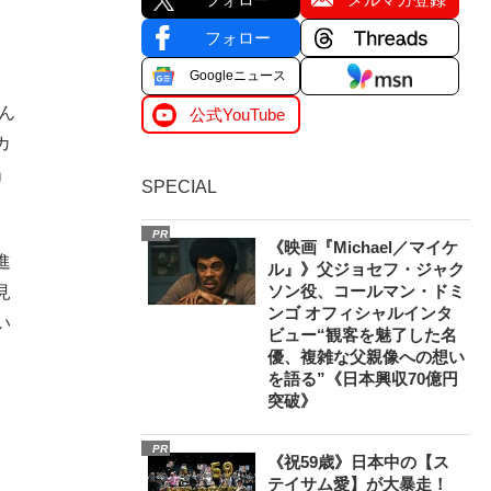
フォロー
Googleニュース
ん
公式YouTube
カ
」
SPECIAL
PR
《映画『Michael／マイケ
進
ル』》父ジョセフ・ジャク
ソン役、コールマン・ドミ
見
ンゴ オフィシャルインタ
い
ビュー“観客を魅了した名
優、複雑な父親像への想い
を語る”《日本興収70億円
突破》
PR
《祝59歳》日本中の【ス
テイサム愛】が大暴走！