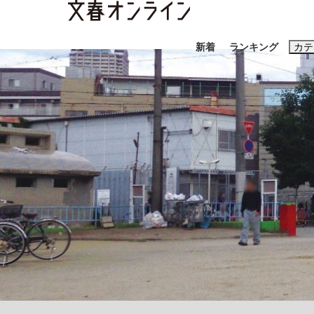
新着
ランキング
カテ
スクープ
ニュー
おすすめのキ
#藤田晋
#三
#玉木雄一郎
「90%は失敗する。でも…」本田圭佑が初め
終戦から81年