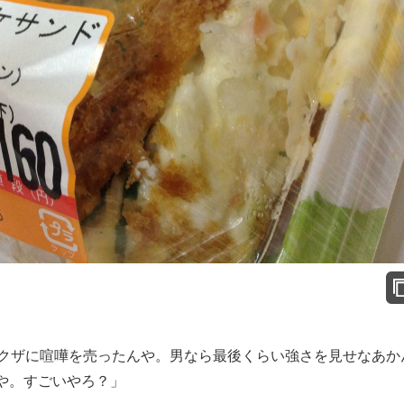
）
ヤクザに喧嘩を売ったんや。男なら最後くらい強さを見せなあか
や。すごいやろ？」