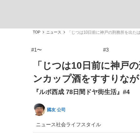
TOP
ニュース
「じつは10日前に神戸の刑務所を出たば
#1〜
#3
「敗因分析は一切聞かれなかった」侍ジャパン選
キングの誕生を、目撃せよ。
「じつは10日前に神戸
ンカップ酒をすすりなが
『ルポ西成 78日間ドヤ街生活』#4
the Style
國友 公司
ニュース
社会
ライフスタイル
「目標達成できなかったからと言って…」サッ