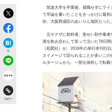
筑波大学を卒業後、就職せずにライ
て卒論を書いたことをきっかけに最初
街、大阪西成区のあいりん地区だった
元ヤクザに前科者、覚せい剤中毒者
酒を飲み交わして笑って泣いた78日
（彩図社）が、2018年の単行本刊行
0
スイメージで語られることが多いこの
ルタージュから、一部を抜粋して転載
コピー