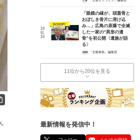
「文春オンライン」編集部
「眼鏡の縁が、頭蓋骨と
おぼしき骨片に溶け込
SCOOP!
み…」広島の原爆で全滅
10
した一家の“異形の遺
位
10
骨”を初公開〈遺族が語
る〉
「文藝春秋」編集部
11位から20位を見る
ん
最新情報を発信中！
フォロー
メルマガ登録