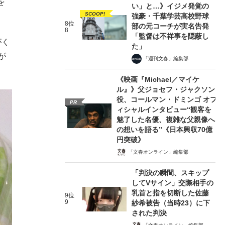
を
い」と…》イジメ発覚の
SCOOP!
強豪・千葉学芸高校野球
8位
部の元コーチが実名告発
8
「監督は不祥事を隠蔽し
がく
た」
が
「週刊文春」編集部
《映画『Michael／マイケ
ル』》父ジョセフ・ジャクソン
役、コールマン・ドミンゴ オフ
PR
ィシャルインタビュー“観客を
魅了した名優、複雑な父親像へ
の想いを語る”《日本興収70億
円突破》
「文春オンライン」編集部
「判決の瞬間、スキップ
してVサイン」交際相手の
乳首と指を切断した佐藤
9位
9
紗希被告（当時23）に下
された判決