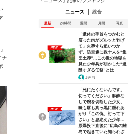
「ニュース」記事のランキング
い
ニュース
総合
ヤ
最新
24時間
週間
月間
写真
「遺体の手首をつかむと
腐った肉がズルッと剥げ
、
て」火葬すら追いつか
NEW
活
』
ず、防空壕に数十人を“集
イナ
団土葬”…この世の地獄を
見た少年兵が明かした“過
ポ
酷すぎる任務”とは
永井 均
「死にたくないんです。
切ってください」麻酔な
しで腕を切断した少女、
瞼も唇も真っ黒に腫れあ
NEW
がり「この仇、討って下
さい」と息絶えた少年…
原爆投下直後に“広島の離
島で起きていた知られざ