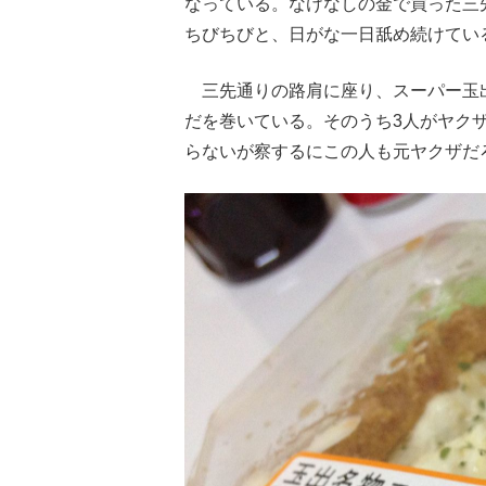
なっている。なけなしの金で買った三
ちびちびと、日がな一日舐め続けてい
三先通りの路肩に座り、スーパー玉出
だを巻いている。そのうち3人がヤク
らないが察するにこの人も元ヤクザだ