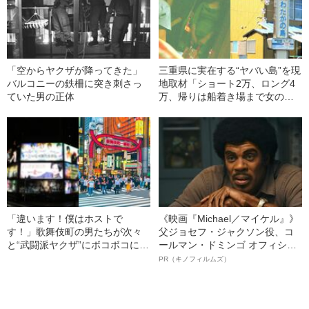
「空からヤクザが降ってきた」
三重県に実在する“ヤバい島”を現
バルコニーの鉄柵に突き刺さっ
地取材「ショート2万、ロング4
ていた男の正体
万、帰りは船着き場まで女の子
が見送りに…」
「違います！僕はホストで
《映画『Michael／マイケル』》
す！」歌舞伎町の男たちが次々
父ジョセフ・ジャクソン役、コ
と“武闘派ヤクザ”にボコボコにさ
ールマン・ドミンゴ オフィシャ
れていた〈終わらない「スカウ
ルインタビュー“観客を魅了した
PR（キノフィルムズ）
ト狩り」〉
名優、複雑な父親像への想いを
語る”《日本興収70億円突破》