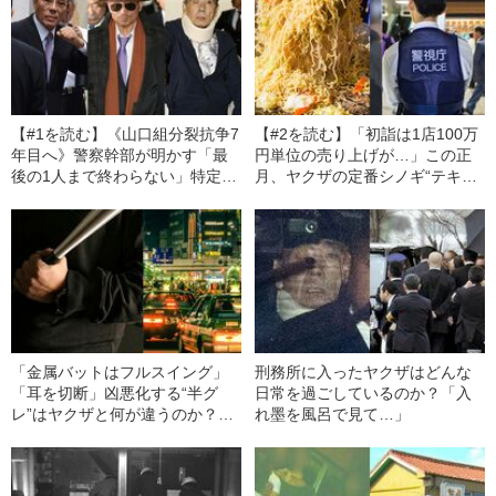
【#1を読む】《山口組分裂抗争7
【#2を読む】「初詣は1店100万
年目へ》警察幹部が明かす「最
円単位の売り上げが…」この正
後の1人まで終わらない」特定抗
月、ヤクザの定番シノギ“テキ
争指定3カ月延長の実情
ヤ”は営業できるのか？〈暴力団
幹部が証言〉
「金属バットはフルスイング」
刑務所に入ったヤクザはどんな
「耳を切断」凶悪化する“半グ
日常を過ごしているのか？「入
レ”はヤクザと何が違うのか？
れ墨を風呂で見て…」
《警察幹部が分析》