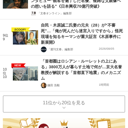
ンタビュー“観客を魅了した名優、複雑な父親像へ
の想いを語る”《日本興収70億円突破》
「文春オンライン」編集部
自民・木原誠二氏妻の元夫（28）が“不審
SCOOP!
死”…「俺が死んだら迷宮入りですから」怪死
9位
現場を知るキーマンが重大証言《木原事件に
9
新展開》
2026/08/05
「週刊文春」編集部
「首都圏はロシアン・ルーレットの上にあ
NEW
る」3800万人が暮らす土地で何が…京大名誉
10
教授が解説する「首都直下地震」のメカニズ
位
10
ム
1時間前
鎌田 浩毅
11位から20位を見る