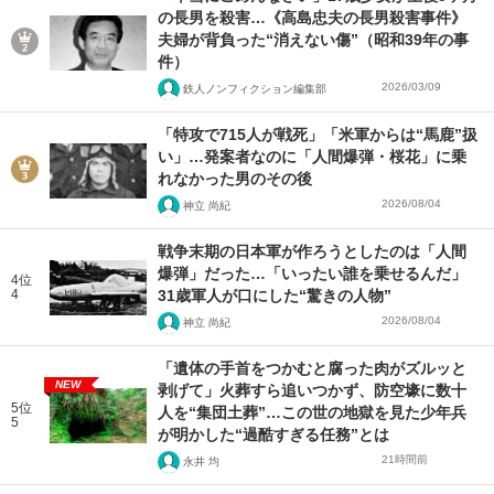
の長男を殺害…《高島忠夫の長男殺害事件》
夫婦が背負った“消えない傷”（昭和39年の事
件）
2026/03/09
鉄人ノンフィクション編集部
「特攻で715人が戦死」「米軍からは“馬鹿”扱
い」…発案者なのに「人間爆弾・桜花」に乗
れなかった男のその後
2026/08/04
神立 尚紀
戦争末期の日本軍が作ろうとしたのは「人間
爆弾」だった…「いったい誰を乗せるんだ」
4位
4
31歳軍人が口にした“驚きの人物”
2026/08/04
神立 尚紀
「遺体の手首をつかむと腐った肉がズルッと
NEW
剥げて」火葬すら追いつかず、防空壕に数十
5位
人を“集団土葬”…この世の地獄を見た少年兵
5
が明かした“過酷すぎる任務”とは
21時間前
永井 均