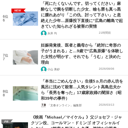
「死にたくないんです。切ってください」麻
酔なしで腕を切断した少女、瞼も唇も真っ黒
NEW
に腫れあがり「この仇、討って下さい」と息
6位
6
絶えた少年…原爆投下直後に“広島の離島で起
きていた知られざる被害の実情
21時間前
永井 均
妊娠発覚後、医者と義母から「絶対に奇形の
子がうまれる」と…9歳で“広島原爆”を体験し
7位
た女性が明かす、それでも「うむ」と決めた
7
理由
2026/08/06
小山 美砂
「本当にごめんなさい」生後5ヵ月の赤ん坊を
風呂に沈めて殺害…人気タレント高島忠夫か
8位
ら「長男を奪った」17歳家政婦の闇深さ（昭
8
和39年の事件）
2026/03/13
「文春オンライン」編集部
《映画『Michael／マイケル』》父ジョセフ・ジャ
PR
クソン役、コールマン・ドミンゴ オフィシャルイ