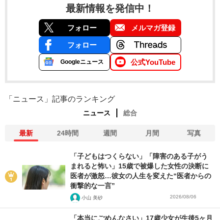
最新情報を発信中！
フォロー
メルマガ登録
フォロー
公式YouTube
Googleニュース
「ニュース」記事のランキング
ニュース
総合
最新
24時間
週間
月間
写真
「子どもはつくらない」「障害のある子がう
まれると怖い」15歳で被爆した女性の決断に
医者が激怒…彼女の人生を変えた“医者からの
衝撃的な一言”
2026/08/06
小山 美砂
「本当にごめんなさい」17歳少女が生後5ヶ月