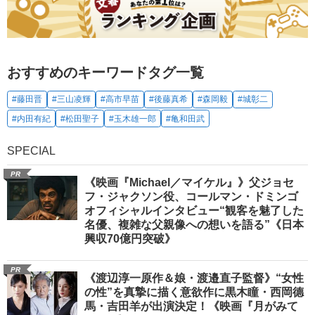
おすすめのキーワードタグ一覧
#藤田晋
#三山凌輝
#高市早苗
#後藤真希
#森岡毅
#城彰二
#内田有紀
#松田聖子
#玉木雄一郎
#亀和田武
SPECIAL
PR
《映画『Michael／マイケル』》父ジョセ
フ・ジャクソン役、コールマン・ドミンゴ
オフィシャルインタビュー“観客を魅了した
名優、複雑な父親像への想いを語る”《日本
興収70億円突破》
PR
《渡辺淳一原作＆娘・渡邉直子監督》“女性
の性”を真摯に描く意欲作に黒木瞳・西岡德
馬・吉田羊が出演決定！《映画『月がみて