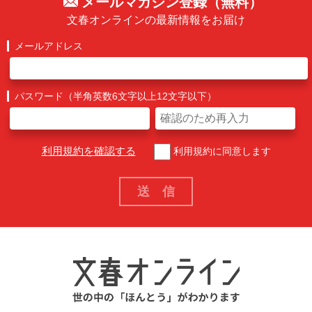
メールマガジン登録（無料）
文春オンラインの最新情報をお届け
メールアドレス
パスワード（半角英数6文字以上12文字以下）
利用規約を確認する
利用規約に同意します