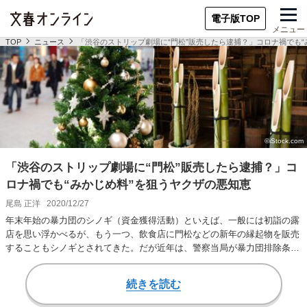
電子版TOP
メニュー
TOP
ニュース
「渋谷のストリップ劇場に“門松”販売したら逮捕？」コロナ禍でも“
「渋谷のストリップ劇場に“門松”販売したら逮捕？」コ
ロナ禍でも“みかじめ料”を狙うヤクザの悪知恵
尾島 正洋
2020/12/27
年末年始の暴力団のシノギ（資金獲得活動）といえば、一般には初詣の露
店を思い浮かべるが、もう一つ、飲食店に門松などの新年の縁起物を販売
することもシノギとされてきた。だが近年は、警察当局が暴力団排除条例
を適用することで…
続きを読む