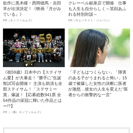
欲作に黒木瞳・西岡德馬・吉田
クレーベル銀座店で開催 仕事
羊が出演決定！《映画『月がみ
も人生も自分らしく～笑顔あふ
ている』》
れる特別対談～
PR（キノフィルムズ）
PR（サムソナイト・ジャパン）
《祝59歳》日本中の【ステイサ
「子どもはつくらない」「障害
ム愛】が大暴走！ “勝手に”生誕
のある子がうまれると怖い」15
祭試写会開催！ 主演も助演も全
歳で被爆した女性の決断に医者
部ステイサム！「ステサミー
が激怒…彼女の人生を変えた“医
賞」爆誕！【応募総数941票 全
者からの衝撃的な一言”
54作品の栄冠に輝いた作品とは
ー!?】
PR（（株）キノフィルムズ）