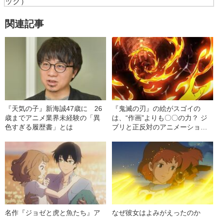
ック）
関連記事
『天気の子』新海誠47歳に 26
『鬼滅の刃』の絵がスゴイの
歳までアニメ業界未経験の「異
は、“作画”よりも〇〇の力？ ジ
色すぎる履歴書」とは
ブリと正反対のアニメーション
思想とは
名作『ジョゼと虎と魚たち』ア
なぜ彼女はよみがえったのか