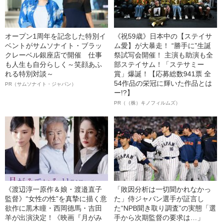
オープン1周年を記念した特別イ
《祝59歳》日本中の【ステイサ
ベントがサムソナイト・ブラッ
ム愛】が大暴走！ “勝手に”生誕
クレーベル銀座店で開催 仕事
祭試写会開催！ 主演も助演も全
も人生も自分らしく～笑顔あふ
部ステイサム！「ステサミー
れる特別対談～
賞」爆誕！【応募総数941票 全
54作品の栄冠に輝いた作品とは
PR（サムソナイト・ジャパン）
ー!?】
PR（（株）キノフィルムズ）
《渡辺淳一原作＆娘・渡邉直子
「敗因分析は一切聞かれなかっ
監督》“女性の性”を真摯に描く意
た」侍ジャパン選手が証言し
欲作に黒木瞳・西岡德馬・吉田
た“NPB聞き取り調査”の実態「選
羊が出演決定！《映画『月がみ
手から次期監督の要求は…」