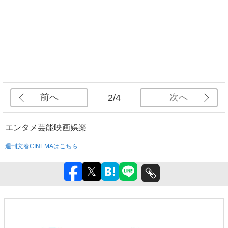
前へ
次へ
2/4
エンタメ
芸能
映画
娯楽
週刊文春CINEMAはこちら