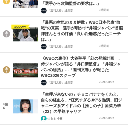
「選手から次期監督の要求は…」
3時間前
「週刊文春」編集部
「最悪の空気のまま解散」WBC日本代表“敗
SCOOP!
戦”の真実 選手が明かす“井端ジャパン”首脳
陣ほんとうの評価「良い距離感だったコーチ
は…」
3時間前
「週刊文春」編集部
《WBCの裏側》大谷翔平「幻の登板計画」、
侍ジャパンが語る「井口新監督」「井端ジャ
パンの総括」…「週刊文春」が報じた
WBC2026スクープ
2026/08/05
「週刊文春」編集部
「生理が来ないの」チョコバナナをくわえ、
自らの経血を…“狂気すぎるJK”を熱演、旧ジ
4位
ャニーズ系アイドルの【推しの子】原菜乃華
4
（22）の早熟キャリア
2026/08/05
ゆるま 小林