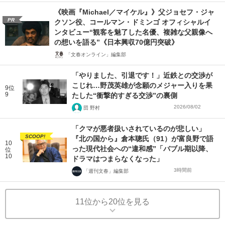
《映画『Michael／マイケル』》父ジョセフ・ジャ
PR
クソン役、コールマン・ドミンゴ オフィシャルイ
ンタビュー“観客を魅了した名優、複雑な父親像へ
の想いを語る”《日本興収70億円突破》
「文春オンライン」編集部
「やりました、引退です！」近鉄との交渉が
こじれ…野茂英雄が念願のメジャー入りを果
9位
9
たした“衝撃的すぎる交渉”の裏側
2026/08/02
団 野村
「クマが悪者扱いされているのが悲しい」
SCOOP!
『北の国から』倉本聰氏（91）が富良野で語
10
った現代社会への“違和感”「バブル期以降、
位
10
ドラマはつまらなくなった」
3時間前
「週刊文春」編集部
11位から20位を見る