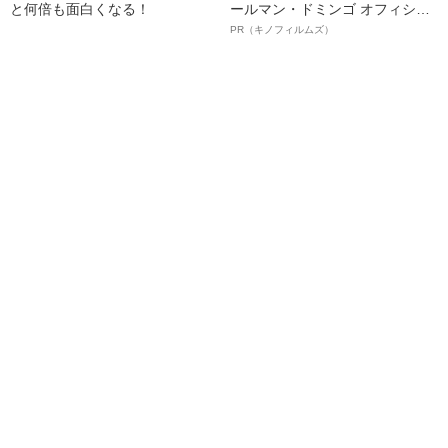
と何倍も面白くなる！
ールマン・ドミンゴ オフィシャ
ルインタビュー“観客を魅了した
PR（キノフィルムズ）
名優、複雑な父親像への想いを
語る”《日本興収70億円突破》