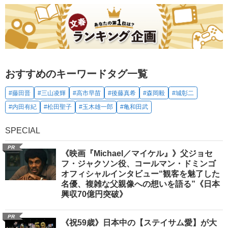
おすすめのキーワードタグ一覧
#藤田晋
#三山凌輝
#高市早苗
#後藤真希
#森岡毅
#城彰二
#内田有紀
#松田聖子
#玉木雄一郎
#亀和田武
SPECIAL
PR
《映画『Michael／マイケル』》父ジョセ
フ・ジャクソン役、コールマン・ドミンゴ
オフィシャルインタビュー“観客を魅了した
名優、複雑な父親像への想いを語る”《日本
興収70億円突破》
PR
《祝59歳》日本中の【ステイサム愛】が大