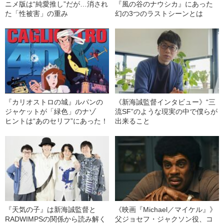
ニメ版は“純愛推し”だが…消され
『風の谷のナウシカ』にあった
た「性被害」の重み
幻の3つのラストシーンとは
『カリオストロの城』ルパンの
《新海誠監督インタビュー》“三
ジャケットが「緑色」のナゾ
流SF”のような現実の中で僕らが
ヒントは“あのセリフ”にあった！
出来ること
『天気の子』は新海誠監督と
《映画『Michael／マイケル』》
RADWIMPSの関係から読み解く
父ジョセフ・ジャクソン役、コ