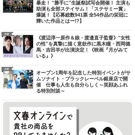
暴走！ “勝手に”生誕祭試写会開催！ 主演も
助演も全部ステイサム！「ステサミー賞」
爆誕！【応募総数941票 全54作品の栄冠に
輝いた作品とはー!?】
PR
《渡辺淳一原作＆娘・渡邉直子監督》“女性
の性”を真摯に描く意欲作に黒木瞳・西岡德
馬・吉田羊が出演決定！《映画『月がみて
いる』》
PR
オープン1周年を記念した特別イベントがサ
ムソナイト・ブラックレーベル銀座店で開
催 仕事も人生も自分らしく～笑顔あふれ
る特別対談～