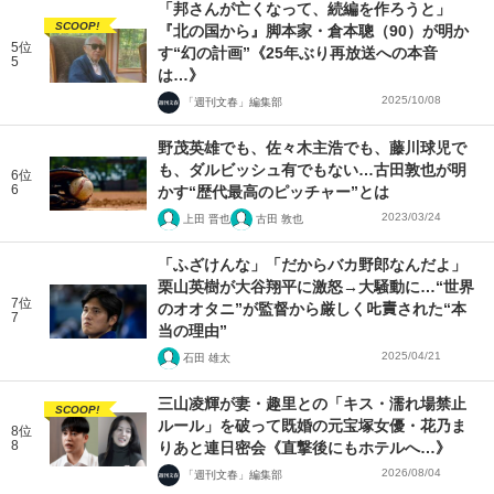
「邦さんが亡くなって、続編を作ろうと」
SCOOP!
『北の国から』脚本家・倉本聰（90）が明か
5位
す“幻の計画”《25年ぶり再放送への本音
5
は…》
2025/10/08
「週刊文春」編集部
野茂英雄でも、佐々木主浩でも、藤川球児で
も、ダルビッシュ有でもない…古田敦也が明
6位
6
かす“歴代最高のピッチャー”とは
2023/03/24
上田 晋也
古田 敦也
「ふざけんな」「だからバカ野郎なんだよ」
栗山英樹が大谷翔平に激怒→大騒動に…“世界
7位
のオオタニ”が監督から厳しく𠮟責された“本
7
当の理由”
2025/04/21
石田 雄太
三山凌輝が妻・趣里との「キス・濡れ場禁止
SCOOP!
ルール」を破って既婚の元宝塚女優・花乃ま
8位
8
りあと連日密会《直撃後にもホテルへ…》
2026/08/04
「週刊文春」編集部