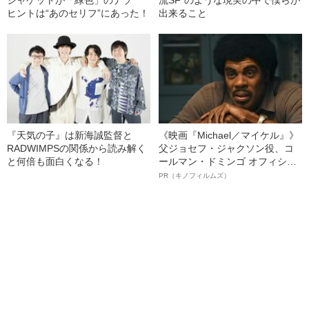
ジャケットが「緑色」のナゾ
流SF”のような現実の中で僕らが
ヒントは“あのセリフ”にあった！
出来ること
『天気の子』は新海誠監督と
《映画『Michael／マイケル』》
RADWIMPSの関係から読み解く
父ジョセフ・ジャクソン役、コ
と何倍も面白くなる！
ールマン・ドミンゴ オフィシャ
ルインタビュー“観客を魅了した
PR（キノフィルムズ）
名優、複雑な父親像への想いを
語る”《日本興収70億円突破》