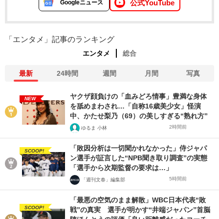
公式YouTube
Googleニュース
「エンタメ」記事のランキング
エンタメ
総合
最新
24時間
週間
月間
写真
ヤクザ顔負けの「血みどろ情事」豊満な身体
NEW
を舐めまわされ…「自称16歳美少女」怪演
中、かたせ梨乃（69）の美しすぎる“熟れ方”
2時間前
ゆるま 小林
「敗因分析は一切聞かれなかった」侍ジャパ
SCOOP!
ン選手が証言した“NPB聞き取り調査”の実態
「選手から次期監督の要求は…」
5時間前
「週刊文春」編集部
「最悪の空気のまま解散」WBC日本代表“敗
SCOOP!
戦”の真実 選手が明かす“井端ジャパン”首脳