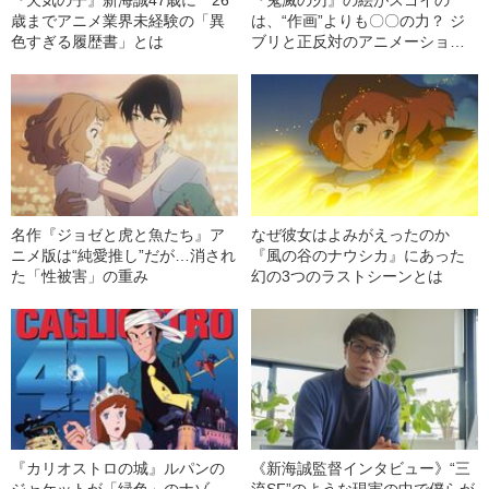
歳までアニメ業界未経験の「異
は、“作画”よりも〇〇の力？ ジ
色すぎる履歴書」とは
ブリと正反対のアニメーション
思想とは
名作『ジョゼと虎と魚たち』ア
なぜ彼女はよみがえったのか
ニメ版は“純愛推し”だが…消され
『風の谷のナウシカ』にあった
た「性被害」の重み
幻の3つのラストシーンとは
『カリオストロの城』ルパンの
《新海誠監督インタビュー》“三