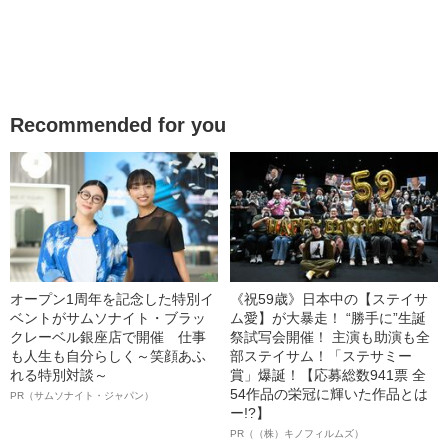
Recommended for you
オープン1周年を記念した特別イ
《祝59歳》日本中の【ステイサ
ベントがサムソナイト・ブラッ
ム愛】が大暴走！ “勝手に”生誕
クレーベル銀座店で開催 仕事
祭試写会開催！ 主演も助演も全
も人生も自分らしく～笑顔あふ
部ステイサム！「ステサミー
れる特別対談～
賞」爆誕！【応募総数941票 全
54作品の栄冠に輝いた作品とは
PR（サムソナイト・ジャパン）
ー!?】
PR（（株）キノフィルムズ）