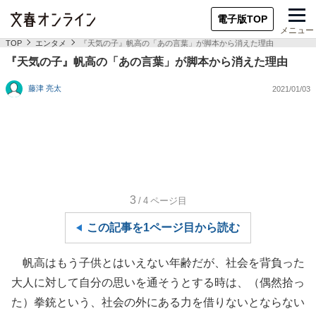
電子版TOP
メニュー
TOP
エンタメ
『天気の子』帆高の「あの言葉」が脚本から消えた理由
『天気の子』帆高の「あの言葉」が脚本から消えた理由
藤津 亮太
2021/01/03
3
/4
ページ目
この記事を1ページ目から読む
帆高はもう子供とはいえない年齢だが、社会を背負った
大人に対して自分の思いを通そうとする時は、（偶然拾っ
た）拳銃という、社会の外にある力を借りないとならない