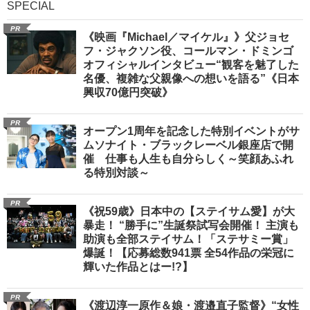
SPECIAL
PR
《映画『Michael／マイケル』》父ジョセ
フ・ジャクソン役、コールマン・ドミンゴ
オフィシャルインタビュー“観客を魅了した
名優、複雑な父親像への想いを語る”《日本
興収70億円突破》
PR
オープン1周年を記念した特別イベントがサ
ムソナイト・ブラックレーベル銀座店で開
催 仕事も人生も自分らしく～笑顔あふれ
る特別対談～
PR
《祝59歳》日本中の【ステイサム愛】が大
暴走！ “勝手に”生誕祭試写会開催！ 主演も
助演も全部ステイサム！「ステサミー賞」
爆誕！【応募総数941票 全54作品の栄冠に
輝いた作品とはー!?】
PR
《渡辺淳一原作＆娘・渡邉直子監督》“女性