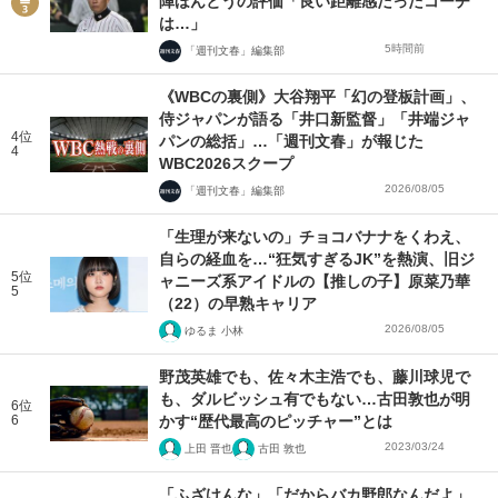
陣ほんとうの評価「良い距離感だったコーチ
は…」
5時間前
「週刊文春」編集部
《WBCの裏側》大谷翔平「幻の登板計画」、
侍ジャパンが語る「井口新監督」「井端ジャ
4位
パンの総括」…「週刊文春」が報じた
4
WBC2026スクープ
2026/08/05
「週刊文春」編集部
「生理が来ないの」チョコバナナをくわえ、
自らの経血を…“狂気すぎるJK”を熱演、旧ジ
5位
ャニーズ系アイドルの【推しの子】原菜乃華
5
（22）の早熟キャリア
2026/08/05
ゆるま 小林
野茂英雄でも、佐々木主浩でも、藤川球児で
も、ダルビッシュ有でもない…古田敦也が明
6位
6
かす“歴代最高のピッチャー”とは
2023/03/24
上田 晋也
古田 敦也
「ふざけんな」「だからバカ野郎なんだよ」