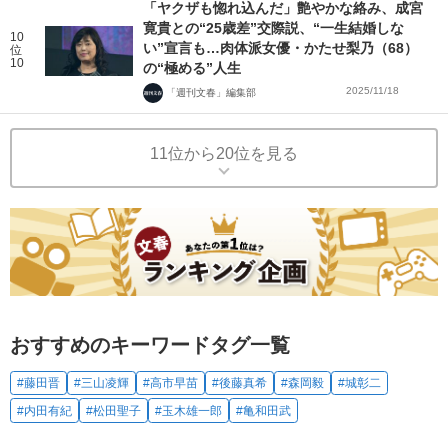
「ヤクザも惚れ込んだ」艶やかな絡み、成宮
寛貴との“25歳差”交際説、“一生結婚しな
10
い”宣言も…肉体派女優・かたせ梨乃（68）
位
10
の“極める”人生
2025/11/18
「週刊文春」編集部
11位から20位を見る
おすすめのキーワードタグ一覧
#藤田晋
#三山凌輝
#高市早苗
#後藤真希
#森岡毅
#城彰二
#内田有紀
#松田聖子
#玉木雄一郎
#亀和田武