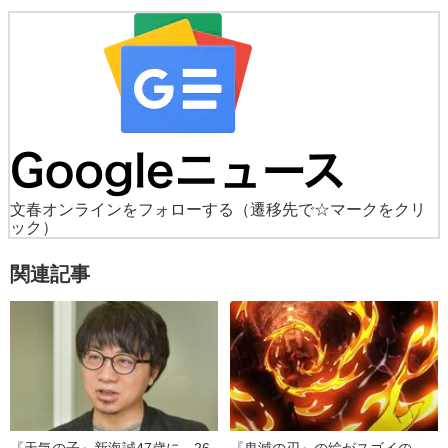
文春オンラインをフォローする
（遷移先で☆マークをクリ
ック）
関連記事
『天気の子』新海誠47歳に 26
『鬼滅の刃』の絵がスゴイの