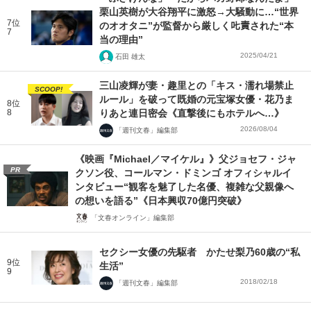
栗山英樹が大谷翔平に激怒→大騒動に…“世界
7位
のオオタニ”が監督から厳しく𠮟責された“本
7
当の理由”
2025/04/21
石田 雄太
三山凌輝が妻・趣里との「キス・濡れ場禁止
SCOOP!
ルール」を破って既婚の元宝塚女優・花乃ま
8位
8
りあと連日密会《直撃後にもホテルへ…》
2026/08/04
「週刊文春」編集部
《映画『Michael／マイケル』》父ジョセフ・ジャ
PR
クソン役、コールマン・ドミンゴ オフィシャルイ
ンタビュー“観客を魅了した名優、複雑な父親像へ
の想いを語る”《日本興収70億円突破》
「文春オンライン」編集部
セクシー女優の先駆者 かたせ梨乃60歳の“私
9位
生活”
9
2018/02/18
「週刊文春」編集部