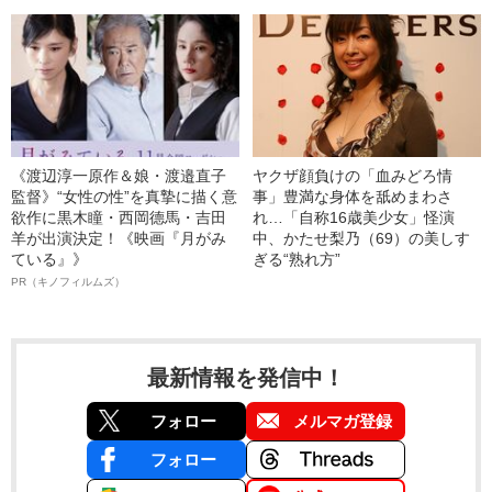
《渡辺淳一原作＆娘・渡邉直子
ヤクザ顔負けの「血みどろ情
監督》“女性の性”を真摯に描く意
事」豊満な身体を舐めまわさ
欲作に黒木瞳・西岡德馬・吉田
れ…「自称16歳美少女」怪演
羊が出演決定！《映画『月がみ
中、かたせ梨乃（69）の美しす
ている』》
ぎる“熟れ方”
PR（キノフィルムズ）
最新情報を発信中！
フォロー
メルマガ登録
フォロー