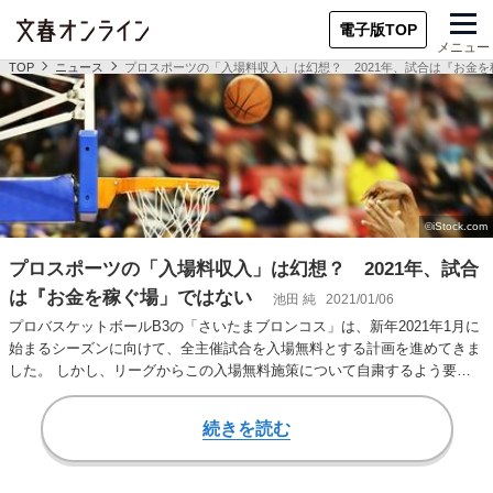
電子版TOP
メニュー
TOP
ニュース
プロスポーツの「入場料収入」は幻想？ 2021年、試合は『お金
プロスポーツの「入場料収入」は幻想？ 2021年、試合
は『お金を稼ぐ場」ではない
池田 純
2021/01/06
プロバスケットボールB3の「さいたまブロンコス」は、新年2021年1月に
始まるシーズンに向けて、全主催試合を入場無料とする計画を進めてきま
した。 しかし、リーグからこの入場無料施策について自粛するよう要請
があり、計…
続きを読む