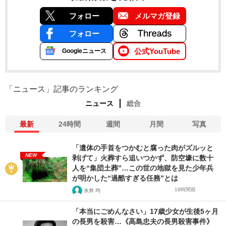
フォロー
メルマガ登録
フォロー
公式YouTube
Googleニュース
「ニュース」記事のランキング
ニュース
総合
最新
24時間
週間
月間
写真
「遺体の手首をつかむと腐った肉がズルッと
NEW
剥げて」火葬すら追いつかず、防空壕に数十
人を“集団土葬”…この世の地獄を見た少年兵
が明かした“過酷すぎる任務”とは
18時間前
永井 均
「本当にごめんなさい」17歳少女が生後5ヶ月
の長男を殺害…《高島忠夫の長男殺害事件》