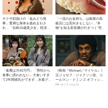
ヤクザ顔負けの「血みどろ情
「一流のお金持ち」は銀座の高
事」豊満な身体を舐めまわさ
級店には見向きもしない…“本
れ…「自称16歳美少女」怪演
物”を知る富裕層が行きつく“究極
中、かたせ梨乃（69）の美しす
のスシ”の正体
ぎる“熟れ方”
「食費は月40万円」「男性から
《映画『Michael／マイケル』》
食事に誘われない」大食いすぎ
父ジョセフ・ジャクソン役、コ
て2年間彼氏ができず…水着グラ
ールマン・ドミンゴ オフィシャ
ビアも話題の“可愛すぎる”大食い
ルインタビュー“観客を魅了した
PR（キノフィルムズ）
女子（24）が語る、驚愕の食生
名優、複雑な父親像への想いを
活
語る”《日本興収70億円突破》