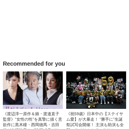
Recommended for you
《渡辺淳一原作＆娘・渡邉直子
《祝59歳》日本中の【ステイサ
監督》“女性の性”を真摯に描く意
ム愛】が大暴走！ “勝手に”生誕
欲作に黒木瞳・西岡德馬・吉田
祭試写会開催！ 主演も助演も全