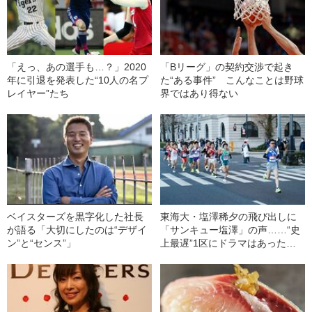
「えっ、あの選手も…？」2020
「Bリーグ」の契約交渉で起き
年に引退を発表した“10人の名プ
た“ある事件” こんなことは野球
レイヤー”たち
界ではあり得ない
ベイスターズを黒字化した社長
東海大・塩澤稀夕の飛び出しに
が語る「大切にしたのは“デザイ
「サンキュー塩澤」の声……“史
ン”と“センス”」
上最遅”1区にドラマはあった
――箱根駅伝2021「TVじゃない
と見られなかった名場面」往路
編