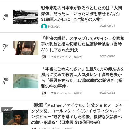
戦争末期の日本軍が作ろうとしたのは「人間
爆弾」だった…「いったい誰を乗せるんだ」
6位
6
31歳軍人が口にした“驚きの人物”
2026/08/04
神立 尚紀
「判決の瞬間、スキップしてVサイン」交際相
手の乳首と指を切断した佐藤紗希被告（当時
7位
7
23）に下された判決
2026/06/26
「文春オンライン」編集部
「本当にごめんなさい」生後5ヵ月の赤ん坊を
風呂に沈めて殺害…人気タレント高島忠夫か
8位
ら「長男を奪った」17歳家政婦の闇深さ（昭
8
和39年の事件）
2026/03/13
「文春オンライン」編集部
《映画『Michael／マイケル』》父ジョセフ・ジャ
PR
クソン役、コールマン・ドミンゴ オフィシャルイ
ンタビュー“観客を魅了した名優、複雑な父親像へ
の想いを語る”《日本興収70億円突破》