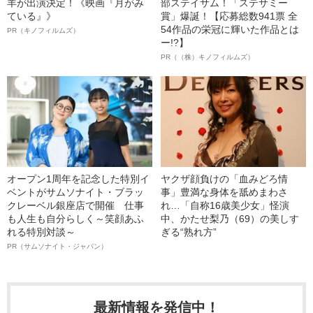
羊が出演決定！《映画『月がみ
部ステイサム！「ステサミー
ている』》
賞」爆誕！【応募総数941票 全
54作品の栄冠に輝いた作品とは
PR（キノフィルムズ）
ー!?】
PR（（株）キノフィルムズ）
オープン1周年を記念した特別イ
ヤクザ顔負けの「血みどろ情
ベントがサムソナイト・ブラッ
事」豊満な身体を舐めまわさ
クレーベル銀座店で開催 仕事
れ…「自称16歳美少女」怪演
も人生も自分らしく～笑顔あふ
中、かたせ梨乃（69）の美しす
れる特別対談～
ぎる“熟れ方”
PR（サムソナイト・ジャパン）
最新情報を発信中！