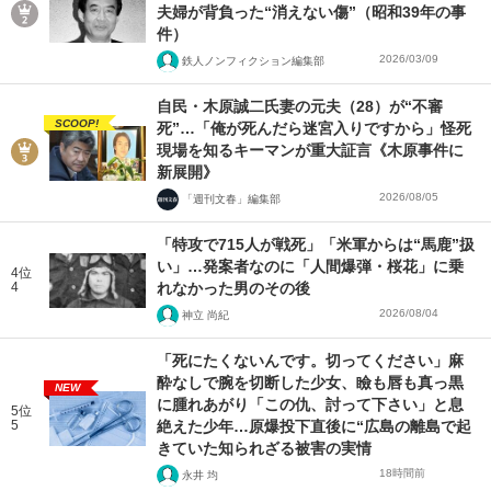
夫婦が背負った“消えない傷”（昭和39年の事
件）
2026/03/09
鉄人ノンフィクション編集部
自民・木原誠二氏妻の元夫（28）が“不審
SCOOP!
死”…「俺が死んだら迷宮入りですから」怪死
現場を知るキーマンが重大証言《木原事件に
新展開》
2026/08/05
「週刊文春」編集部
「特攻で715人が戦死」「米軍からは“馬鹿”扱
い」…発案者なのに「人間爆弾・桜花」に乗
4位
4
れなかった男のその後
2026/08/04
神立 尚紀
「死にたくないんです。切ってください」麻
酔なしで腕を切断した少女、瞼も唇も真っ黒
NEW
に腫れあがり「この仇、討って下さい」と息
5位
5
絶えた少年…原爆投下直後に“広島の離島で起
きていた知られざる被害の実情
18時間前
永井 均