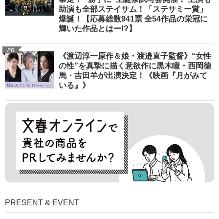
助演も全部ステイサム！「ステサミー賞」
爆誕！【応募総数941票 全54作品の栄冠に
輝いた作品とはー!?】
PR
《渡辺淳一原作＆娘・渡邉直子監督》“女性
の性”を真摯に描く意欲作に黒木瞳・西岡德
馬・吉田羊が出演決定！《映画『月がみて
いる』》
PRESENT & EVENT