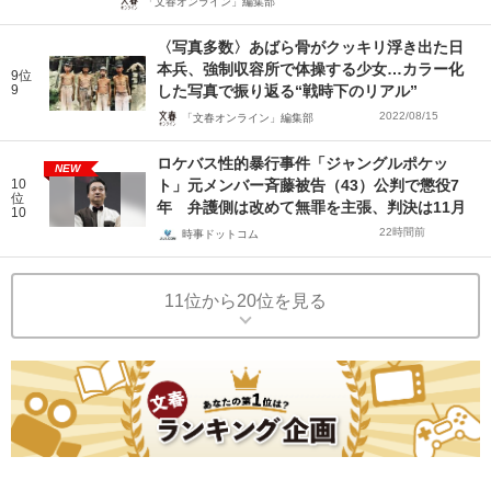
「文春オンライン」編集部
〈写真多数〉あばら骨がクッキリ浮き出た日
本兵、強制収容所で体操する少女…カラー化
9位
9
した写真で振り返る“戦時下のリアル”
2022/08/15
「文春オンライン」編集部
ロケバス性的暴行事件「ジャングルポケッ
NEW
10
ト」元メンバー斉藤被告（43）公判で懲役7
位
年 弁護側は改めて無罪を主張、判決は11月
10
22時間前
時事ドットコム
11位から20位を見る