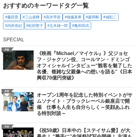
おすすめのキーワードタグ一覧
#藤田晋
#三山凌輝
#高市早苗
#後藤真希
#森岡毅
#城彰二
#内田有紀
#松田聖子
#玉木雄一郎
#亀和田武
SPECIAL
PR
《映画『Michael／マイケル』》父ジョセ
フ・ジャクソン役、コールマン・ドミンゴ
オフィシャルインタビュー“観客を魅了した
名優、複雑な父親像への想いを語る”《日本
興収70億円突破》
PR
オープン1周年を記念した特別イベントがサ
ムソナイト・ブラックレーベル銀座店で開
催 仕事も人生も自分らしく～笑顔あふれ
る特別対談～
PR
《祝59歳》日本中の【ステイサム愛】が大
暴走！ “勝手に”生誕祭試写会開催！ 主演も