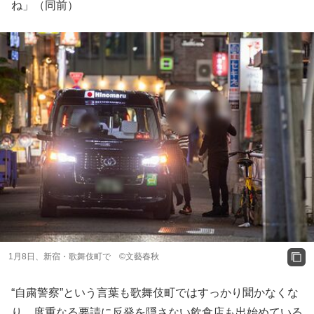
ね」（同前）
1月8日、新宿・歌舞伎町で ©️文藝春秋
“自粛警察”という言葉も歌舞伎町ではすっかり聞かなくな
り、度重なる要請に反発を隠さない飲食店も出始めている