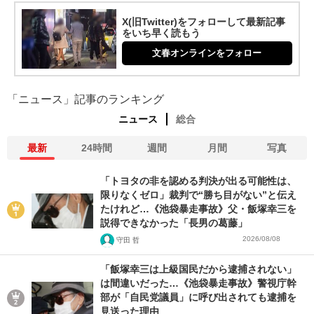
X(旧Twitter)をフォローして最新記事
をいち早く読もう
文春オンラインをフォロー
「ニュース」記事のランキング
ニュース
総合
最新
24時間
週間
月間
写真
「トヨタの非を認める判決が出る可能性は、
限りなくゼロ」裁判で“勝ち目がない”と伝え
たけれど…《池袋暴走事故》父・飯塚幸三を
説得できなかった「長男の葛藤」
2026/08/08
守田 哲
「飯塚幸三は上級国民だから逮捕されない」
は間違いだった…《池袋暴走事故》警視庁幹
部が「自民党議員」に呼び出されても逮捕を
見送った理由