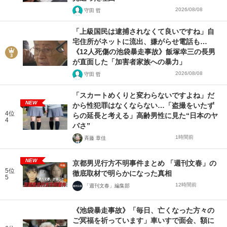
2026/08/08
守田 哲
「上級国民は逮捕されなくて良いですね」自
宅住所がネットに流出、嫌がらせ電話も…
《12人死傷の池袋暴走事故》飯塚幸三の長男
が直面した「加害者家族への暴力」
2026/08/08
守田 哲
「スカートめくりと変わらないですよね」だ
NEW
から性犯罪はなくならない…「盗撮をいたず
4位
らの延長と考える」高齢男性に見た“日本のヤ
4
バさ”
1時間前
斉藤 章佳
NEW
京都男児行方不明事件まとめ 「週刊文春」の
5位
徹底取材で明らかになった真相
5
12時間前
「週刊文春」編集部
《池袋暴走事故》「毎日、亡くなった方々の
ご冥福を祈っています」車いすで面会、額に