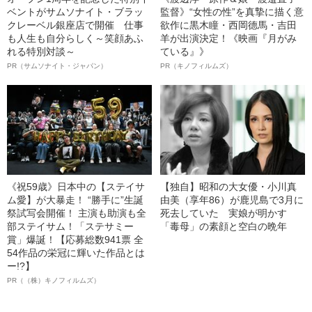
ベントがサムソナイト・ブラッ
監督》“女性の性”を真摯に描く意
クレーベル銀座店で開催 仕事
欲作に黒木瞳・西岡德馬・吉田
も人生も自分らしく～笑顔あふ
羊が出演決定！《映画『月がみ
れる特別対談～
ている』》
PR（サムソナイト・ジャパン）
PR（キノフィルムズ）
《祝59歳》日本中の【ステイサ
【独自】昭和の大女優・小川真
ム愛】が大暴走！ “勝手に”生誕
由美（享年86）が鹿児島で3月に
祭試写会開催！ 主演も助演も全
死去していた 実娘が明かす
部ステイサム！「ステサミー
「毒母」の素顔と空白の晩年
賞」爆誕！【応募総数941票 全
54作品の栄冠に輝いた作品とは
ー!?】
PR（（株）キノフィルムズ）