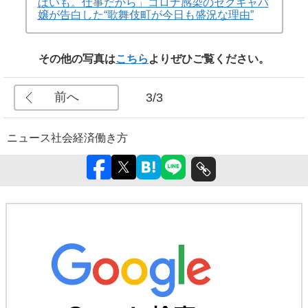
ぱいも。仕事だから」コロナ感染のセクキャバ
嬢が告白した“歌舞伎町が今日も盛況な理由”
その他の写真は
こちら
よりぜひご覧ください。
前へ
3/3
ニュース
社会
経済
働き方