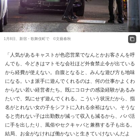
1月8日、新宿・歌舞伎町で ©️文藝春秋
「人気があるキャストが色恋営業でなんとかお客さんを呼
んでも、今どきはマトモな会社ほど外食禁止令が出ている
から経費が使えない。自腹となると、みんな遊び方も地味
になる。いま派手に遊んでくれるのは、何の仕事かよくわ
からない若い経営者たち。既にコロナの感染経験があるみ
たいで、気にせず遊んでくれる。こういう状況だから、指
名がとれない女の子をシフトに入れる余裕はない。そうな
ると売れない子は出勤数が減って収入も減るから、パパ活
に手を出したり、風俗やセクキャバと兼務する子も出る。
結局、お金がなければ働かないと生きていけないんだよ