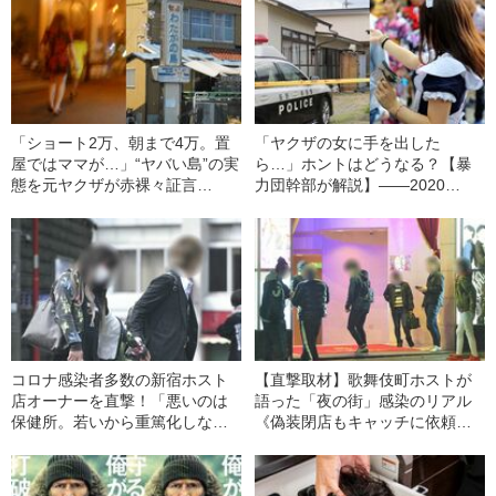
「ショート2万、朝まで4万。置
「ヤクザの女に手を出した
屋ではママが…」“ヤバい島”の実
ら…」ホントはどうなる？【暴
態を元ヤクザが赤裸々証言
力団幹部が解説】――2020
――2020 BEST5
BEST5
コロナ感染者多数の新宿ホスト
【直撃取材】歌舞伎町ホストが
店オーナーを直撃！「悪いのは
語った「夜の街」感染のリアル
保健所。若いから重篤化しな
《偽装閉店もキャッチに依頼し
い」――2020上半期BEST5
て“闇営業”》