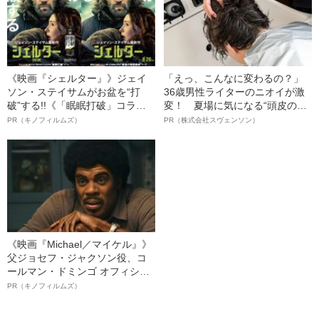
《映画『シェルター』》ジェイ
「えっ、こんなに変わるの？」
ソン・ステイサムがお盆を“打
36歳男性ライターのニオイが激
破”する!!《「眠眠打破」コラ
変！ 夏場に気になる“頭皮のニ
ボ》
オイ”や“ベタつき”を解消す
PR（キノフィルムズ）
PR（株式会社スヴェンソン）
る、“ウィッグのスペシャリス
ト”が生み出した徹底ケアとは
《映画『Michael／マイケル』》
父ジョセフ・ジャクソン役、コ
ールマン・ドミンゴ オフィシャ
ルインタビュー“観客を魅了した
PR（キノフィルムズ）
名優、複雑な父親像への想いを
語る”《日本興収70億円突破》