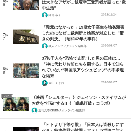
6位
は大きなアザが…飯塚幸三受刑者が語った“獄
6
中生活”
2022/11/24
阿部 恭子
「殺意はなかった」19歳女子高生を強姦殺害
したのになぜ…裁判所と検察が対立した「驚
7位
7
きの判決」（昭和42年の事件）
2026/08/07
鉄人ノンフィクション編集部
3万8千人を“恐怖で支配”した男の正体は…
「神に代わりお前たちを罰する」日本で知ら
8位
れていない“韓国版アウシュビッツ”の不条理
8
な結末
2026/08/07
大山 くまお
PR
《映画『シェルター』》ジェイソン・ステイサムが
お盆を“打破”する!!《「眠眠打破」コラボ》
週刊文春CINEMAオンライン編集部
「ヒトより下等な獣」「日本人は皆殺しにす
べき」特攻作戦が敵国・アメリカ世論に与え