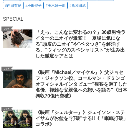
#内田有紀
#松田聖子
#玉木雄一郎
#亀和田武
SPECIAL
PR
「えっ、こんなに変わるの？」36歳男性ラ
イターのニオイが激変！ 夏場に気にな
る“頭皮のニオイ”や“ベタつき”を解消す
る、“ウィッグのスペシャリスト”が生み出
した徹底ケアとは
PR
《映画『Michael／マイケル』》父ジョセ
フ・ジャクソン役、コールマン・ドミンゴ
オフィシャルインタビュー“観客を魅了した
名優、複雑な父親像への想いを語る”《日本
興収70億円突破》
PR
《映画『シェルター』》ジェイソン・ステ
イサムがお盆を“打破”する!!《「眠眠打破」
コラボ》