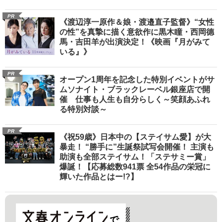
PR
《渡辺淳一原作＆娘・渡邉直子監督》“女性
の性”を真摯に描く意欲作に黒木瞳・西岡德
馬・吉田羊が出演決定！《映画『月がみて
いる』》
PR
オープン1周年を記念した特別イベントがサ
ムソナイト・ブラックレーベル銀座店で開
催 仕事も人生も自分らしく～笑顔あふれ
る特別対談～
PR
《祝59歳》日本中の【ステイサム愛】が大
暴走！ “勝手に”生誕祭試写会開催！ 主演も
助演も全部ステイサム！「ステサミー賞」
爆誕！【応募総数941票 全54作品の栄冠に
輝いた作品とはー!?】