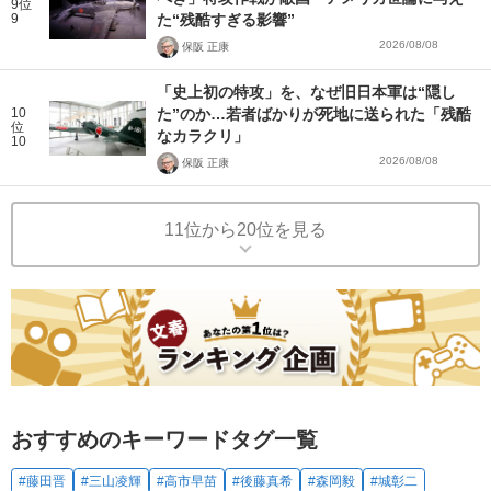
9位
9
た“残酷すぎる影響”
2026/08/08
保阪 正康
「史上初の特攻」を、なぜ旧日本軍は“隠し
10
た”のか…若者ばかりが死地に送られた「残酷
位
なカラクリ」
10
2026/08/08
保阪 正康
11位から20位を見る
おすすめのキーワードタグ一覧
#藤田晋
#三山凌輝
#高市早苗
#後藤真希
#森岡毅
#城彰二