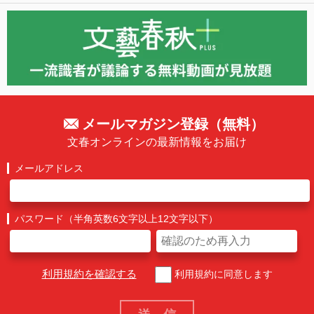
メールマガジン登録（無料）
文春オンラインの最新情報をお届け
メールアドレス
パスワード（半角英数6文字以上12文字以下）
利用規約を確認する
利用規約に同意します