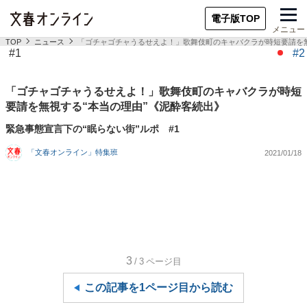
電子版TOP
メニュー
TOP
ニュース
「ゴチャゴチャうるせえよ！」歌舞伎町のキャバクラが時短要請を無
#1
#2
「ゴチャゴチャうるせえよ！」歌舞伎町のキャバクラが時短
要請を無視する“本当の理由”《泥酔客続出》
緊急事態宣言下の“眠らない街”ルポ #1
「文春オンライン」特集班
2021/01/18
3
/3
ページ目
この記事を1ページ目から読む