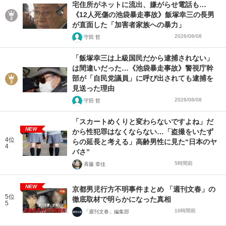
宅住所がネットに流出、嫌がらせ電話も…
《12人死傷の池袋暴走事故》飯塚幸三の長男
が直面した「加害者家族への暴力」
2026/08/08
守田 哲
「飯塚幸三は上級国民だから逮捕されない」
は間違いだった…《池袋暴走事故》警視庁幹
部が「自民党議員」に呼び出されても逮捕を
見送った理由
2026/08/08
守田 哲
「スカートめくりと変わらないですよね」だ
NEW
から性犯罪はなくならない…「盗撮をいたず
4位
らの延長と考える」高齢男性に見た“日本のヤ
4
バさ”
5時間前
斉藤 章佳
NEW
京都男児行方不明事件まとめ 「週刊文春」の
5位
徹底取材で明らかになった真相
5
16時間前
「週刊文春」編集部