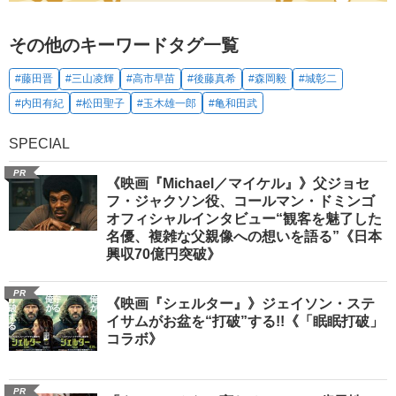
その他のキーワードタグ一覧
#藤田晋
#三山凌輝
#高市早苗
#後藤真希
#森岡毅
#城彰二
#内田有紀
#松田聖子
#玉木雄一郎
#亀和田武
SPECIAL
PR
《映画『Michael／マイケル』》父ジョセ
フ・ジャクソン役、コールマン・ドミンゴ
オフィシャルインタビュー“観客を魅了した
名優、複雑な父親像への想いを語る”《日本
興収70億円突破》
PR
《映画『シェルター』》ジェイソン・ステ
イサムがお盆を“打破”する!!《「眠眠打破」
コラボ》
PR