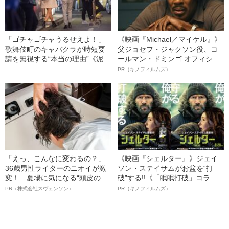
「ゴチャゴチャうるせえよ！」
《映画『Michael／マイケル』》
歌舞伎町のキャバクラが時短要
父ジョセフ・ジャクソン役、コ
請を無視する“本当の理由”《泥酔
ールマン・ドミンゴ オフィシャ
客続出》
ルインタビュー“観客を魅了した
PR（キノフィルムズ）
名優、複雑な父親像への想いを
語る”《日本興収70億円突破》
「えっ、こんなに変わるの？」
《映画『シェルター』》ジェイ
36歳男性ライターのニオイが激
ソン・ステイサムがお盆を“打
変！ 夏場に気になる“頭皮のニ
破”する!!《「眠眠打破」コラ
オイ”や“ベタつき”を解消す
ボ》
PR（株式会社スヴェンソン）
PR（キノフィルムズ）
る、“ウィッグのスペシャリス
ト”が生み出した徹底ケアとは