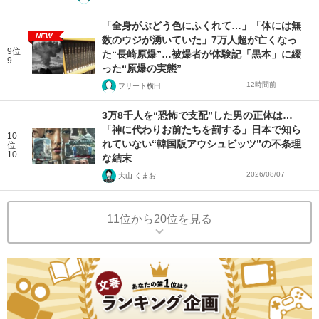
「全身がぶどう色にふくれて…」「体には無
NEW
数のウジが湧いていた」7万人超が亡くなっ
9位
た“長崎原爆”…被爆者が体験記「黒本」に綴
9
った“原爆の実態”
12時間前
フリート横田
3万8千人を“恐怖で支配”した男の正体は…
「神に代わりお前たちを罰する」日本で知ら
10
れていない“韓国版アウシュビッツ”の不条理
位
10
な結末
2026/08/07
大山 くまお
11位から20位を見る