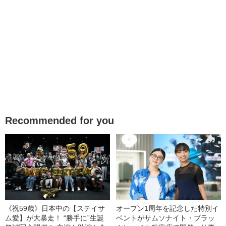
Recommended for you
《祝59歳》日本中の【ステイサ
オープン1周年を記念した特別イ
ム愛】が大暴走！ “勝手に”生誕
ベントがサムソナイト・ブラッ