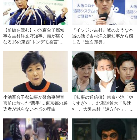
【前編を読む】小池百合子都知
『イソジン吉村』嘘のような本
事＆吉村洋文府知事、頭が痛く
当の話で吉村洋文府知事から感
なる16の東西“トンデモ発言”対
じる「進次郎臭」
決
小池百合子都知事が緊急事態宣
【知事の通信簿】東京小池「や
言前に放った“悪手”…東京都の感
りすぎ×」、北海道鈴木「失速
染者が減らない本当の理由
×」、大阪吉村「逆方向×」、和
歌山、鳥取、岩手「○」