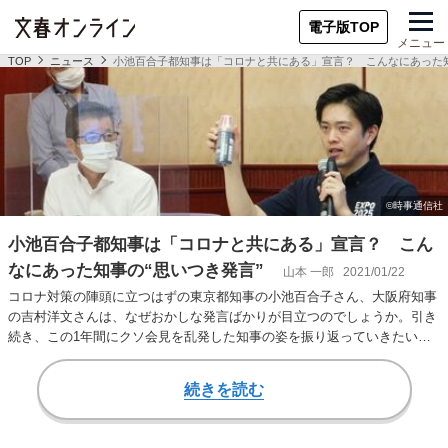
電子版TOP
メニュー
TOP
ニュース
小池百合子都知事は「コロナと共にある」宣言？ こんなにあった知
小池百合子都知事は「コロナと共にある」宣言？ こん
なにあった知事の“思いつき発言”
山本 一郎
2021/01/22
コロナ対策の陣頭に立つはずの東京都知事の小池百合子さん、大阪府知事
の吉村洋文さんは、なぜおかしな発言ばかりが目立つのでしょうか。引き
続き、この1年間にクソ会見を乱発した知事の姿を振り返っていきたいと
思います。（全2…
続きを読む