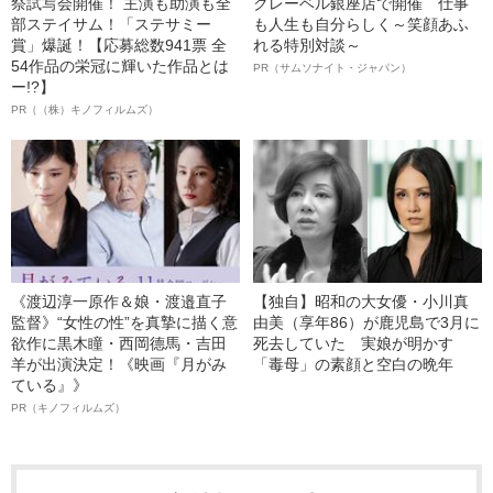
祭試写会開催！ 主演も助演も全
クレーベル銀座店で開催 仕事
部ステイサム！「ステサミー
も人生も自分らしく～笑顔あふ
賞」爆誕！【応募総数941票 全
れる特別対談～
54作品の栄冠に輝いた作品とは
PR（サムソナイト・ジャパン）
ー!?】
PR（（株）キノフィルムズ）
《渡辺淳一原作＆娘・渡邉直子
【独自】昭和の大女優・小川真
監督》“女性の性”を真摯に描く意
由美（享年86）が鹿児島で3月に
欲作に黒木瞳・西岡德馬・吉田
死去していた 実娘が明かす
羊が出演決定！《映画『月がみ
「毒母」の素顔と空白の晩年
ている』》
PR（キノフィルムズ）