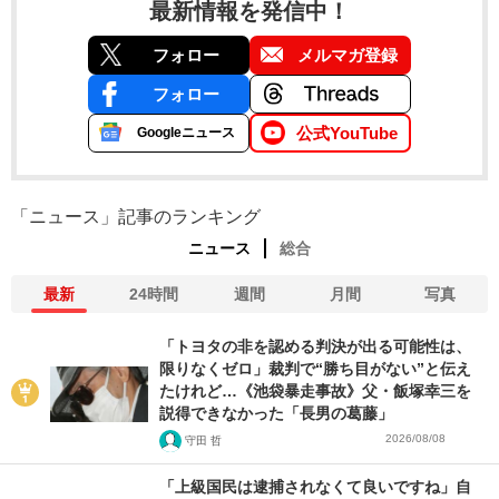
最新情報を発信中！
フォロー
メルマガ登録
フォロー
公式YouTube
Googleニュース
「ニュース」記事のランキング
ニュース
総合
最新
24時間
週間
月間
写真
「トヨタの非を認める判決が出る可能性は、
限りなくゼロ」裁判で“勝ち目がない”と伝え
たけれど…《池袋暴走事故》父・飯塚幸三を
説得できなかった「長男の葛藤」
2026/08/08
守田 哲
「上級国民は逮捕されなくて良いですね」自