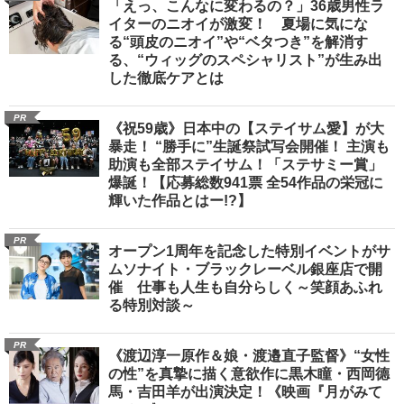
「えっ、こんなに変わるの？」36歳男性ラ
イターのニオイが激変！ 夏場に気にな
る“頭皮のニオイ”や“ベタつき”を解消す
る、“ウィッグのスペシャリスト”が生み出
した徹底ケアとは
PR
《祝59歳》日本中の【ステイサム愛】が大
暴走！ “勝手に”生誕祭試写会開催！ 主演も
助演も全部ステイサム！「ステサミー賞」
爆誕！【応募総数941票 全54作品の栄冠に
輝いた作品とはー!?】
PR
オープン1周年を記念した特別イベントがサ
ムソナイト・ブラックレーベル銀座店で開
催 仕事も人生も自分らしく～笑顔あふれ
る特別対談～
PR
《渡辺淳一原作＆娘・渡邉直子監督》“女性
の性”を真摯に描く意欲作に黒木瞳・西岡德
馬・吉田羊が出演決定！《映画『月がみて