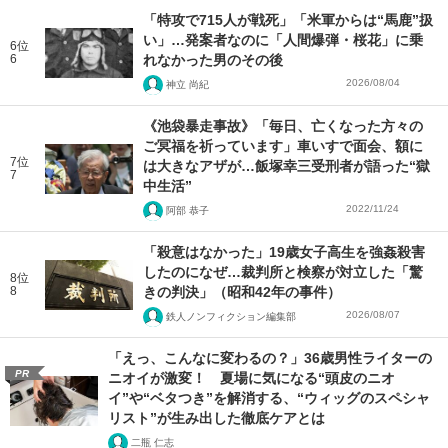
「特攻で715人が戦死」「米軍からは“馬鹿”扱
い」…発案者なのに「人間爆弾・桜花」に乗
6位
6
れなかった男のその後
2026/08/04
神立 尚紀
《池袋暴走事故》「毎日、亡くなった方々の
ご冥福を祈っています」車いすで面会、額に
7位
は大きなアザが…飯塚幸三受刑者が語った“獄
7
中生活”
2022/11/24
阿部 恭子
「殺意はなかった」19歳女子高生を強姦殺害
したのになぜ…裁判所と検察が対立した「驚
8位
8
きの判決」（昭和42年の事件）
2026/08/07
鉄人ノンフィクション編集部
「えっ、こんなに変わるの？」36歳男性ライターの
PR
ニオイが激変！ 夏場に気になる“頭皮のニオ
イ”や“ベタつき”を解消する、“ウィッグのスペシャ
リスト”が生み出した徹底ケアとは
二瓶 仁志