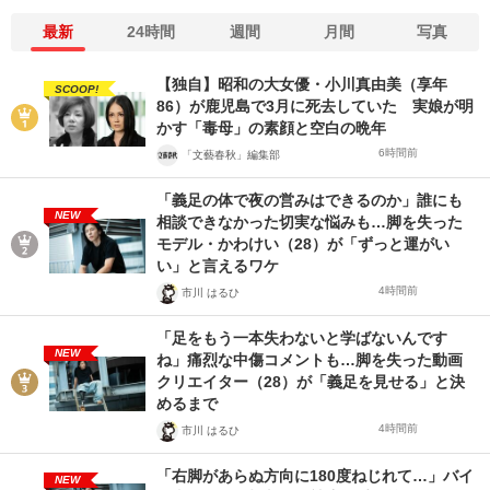
最新
24時間
週間
月間
写真
【独自】昭和の大女優・小川真由美（享年
SCOOP!
86）が鹿児島で3月に死去していた 実娘が明
かす「毒母」の素顔と空白の晩年
6時間前
「文藝春秋」編集部
「義足の体で夜の営みはできるのか」誰にも
NEW
相談できなかった切実な悩みも…脚を失った
モデル・かわけい（28）が「ずっと運がい
い」と言えるワケ
4時間前
市川 はるひ
「足をもう一本失わないと学ばないんです
NEW
ね」痛烈な中傷コメントも…脚を失った動画
クリエイター（28）が「義足を見せる」と決
めるまで
4時間前
市川 はるひ
「右脚があらぬ方向に180度ねじれて…」バイ
NEW