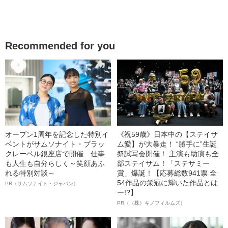
Recommended for you
オープン1周年を記念した特別イ
《祝59歳》日本中の【ステイサ
ベントがサムソナイト・ブラッ
ム愛】が大暴走！ “勝手に”生誕
クレーベル銀座店で開催 仕事
祭試写会開催！ 主演も助演も全
も人生も自分らしく～笑顔あふ
部ステイサム！「ステサミー
れる特別対談～
賞」爆誕！【応募総数941票 全
54作品の栄冠に輝いた作品とは
PR（サムソナイト・ジャパン）
ー!?】
PR（（株）キノフィルムズ）