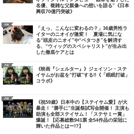
名優、複雑な父親像への想いを語る”《日本
興収70億円突破》
PR
「えっ、こんなに変わるの？」36歳男性ラ
イターのニオイが激変！ 夏場に気にな
る“頭皮のニオイ”や“ベタつき”を解消す
る、“ウィッグのスペシャリスト”が生み出
した徹底ケアとは
PR
《映画『シェルター』》ジェイソン・ステ
イサムがお盆を“打破”する!!《「眠眠打破」
コラボ》
PR
《祝59歳》日本中の【ステイサム愛】が大
暴走！ “勝手に”生誕祭試写会開催！ 主演も
助演も全部ステイサム！「ステサミー賞」
爆誕！【応募総数941票 全54作品の栄冠に
輝いた作品とはー!?】