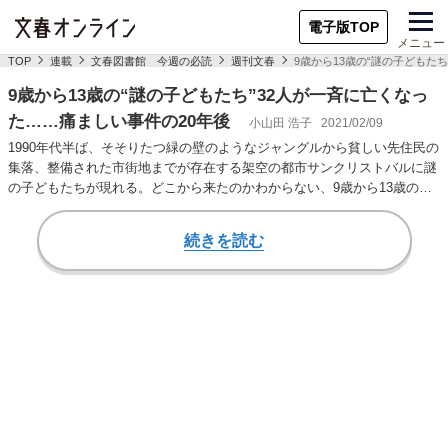
電子版TOP
メニュー
TOP
連載
文春図書館 今週の必読
週刊文春
9歳から13歳の“謎の子どもた
9歳から13歳の“謎の子どもたち”32人が一斉に亡くなっ
た……痛ましい事件の20年後
小山田 浩子
2021/02/09
1990年代半ば、そそりたつ緑の壁のようなジャングルから貧しい先住民の
集落、整備された市街地までが存在する架空の都市サンクリストバルに謎
の子どもたちが現れる。どこから来たのかわからない、9歳から13歳の、
リーダーら…
続きを読む