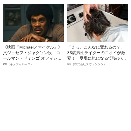
《映画『Michael／マイケル』》
「えっ、こんなに変わるの？」
父ジョセフ・ジャクソン役、コ
36歳男性ライターのニオイが激
ールマン・ドミンゴ オフィシャ
変！ 夏場に気になる“頭皮のニ
ルインタビュー“観客を魅了した
オイ”や“ベタつき”を解消す
PR（キノフィルムズ）
PR（株式会社スヴェンソン）
名優、複雑な父親像への想いを
る、“ウィッグのスペシャリス
語る”《日本興収70億円突破》
ト”が生み出した徹底ケアとは