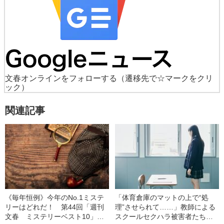
文春オンラインをフォローする
（遷移先で☆マークをクリ
ック）
関連記事
《毎年恒例》今年のNo.1ミステ
「体育倉庫のマットの上で“処
リーはどれだ！ 第44回「週刊
理”させられて……」教師による
文春 ミステリーベスト10」発
スクールセクハラ被害者たちが