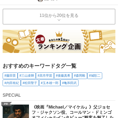
11位から20位を見る
おすすめのキーワードタグ一覧
#藤田晋
#三山凌輝
#高市早苗
#後藤真希
#森岡毅
#城彰二
#内田有紀
#松田聖子
#玉木雄一郎
#亀和田武
SPECIAL
PR
《映画『Michael／マイケル』》父ジョセ
フ・ジャクソン役、コールマン・ドミンゴ
オフィシャルインタビュー“観客を魅了した