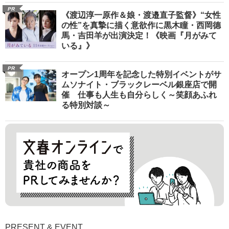
PR
《渡辺淳一原作＆娘・渡邉直子監督》“女性
の性”を真摯に描く意欲作に黒木瞳・西岡德
馬・吉田羊が出演決定！《映画『月がみて
いる』》
PR
オープン1周年を記念した特別イベントがサ
ムソナイト・ブラックレーベル銀座店で開
催 仕事も人生も自分らしく～笑顔あふれ
る特別対談～
PRESENT & EVENT