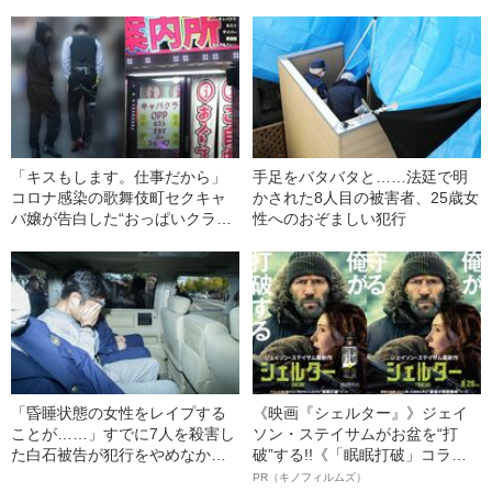
表！
声をあげた！
「キスもします。仕事だから」
手足をバタバタと……法廷で明
コロナ感染の歌舞伎町セクキャ
かされた8人目の被害者、25歳女
バ嬢が告白した“おっぱいクラス
性へのおぞましい犯行
ター”の現在
「昏睡状態の女性をレイプする
《映画『シェルター』》ジェイ
ことが……」すでに7人を殺害し
ソン・ステイサムがお盆を“打
た白石被告が犯行をやめなかっ
破”する!!《「眠眠打破」コラ
た理由
ボ》
PR（キノフィルムズ）