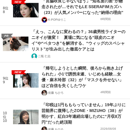
「宮脇咲良じゃないほう」“知名度の差”が懸
NEW
念されたが…それでもLE SSERAFIMカズハ
8位
8
（23）が人気メンバーになった“納得の理由”
8時間前
K-POPゆりこ
「えっ、こんなに変わるの？」36歳男性ライターの
PR
ニオイが激変！ 夏場に気になる“頭皮のニオ
イ”や“ベタつき”を解消する、“ウィッグのスペシャ
リスト”が生み出した徹底ケアとは
二瓶 仁志
「帰宅しようとした瞬間、後ろから抱き上げ
NEW
られた」小1で誘拐未遂、いじめも経験…女
9位
優・麻木玲那（32）が「マスクを外せない」
9
ほど自信を失くしたワケ
4時間前
佐藤 ちひろ
「印税は1円ももらっていません」19年ぶりに
芸能界に復帰したZONE・MIZUHO（38）が
10
明かす、紅白3年連続出場したのに“月収8万
位
10
円”だった絶頂期
2026/08/08
佐藤 ちひろ