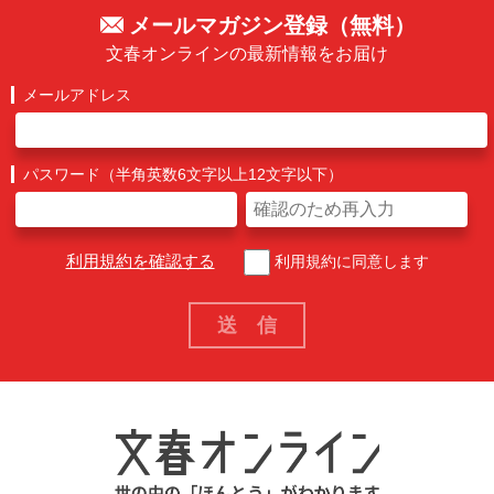
メールマガジン登録（無料）
文春オンラインの最新情報をお届け
メールアドレス
パスワード（半角英数6文字以上12文字以下）
利用規約を確認する
利用規約に同意します