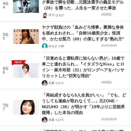
ク事故で脚を切断…元競泳選手の義足モデル
4位
4
（28）を襲った、人生を一変させた事故
4時間前
市川 はるひ
ヤクザ顔負けの「血みどろ情事」豊満な身体
を舐めまわされ…「自称16歳美少女」怪演
5位
5
中、かたせ梨乃（69）の美しすぎる“熟れ方”
2026/08/06
ゆるま 小林
「目覚めると運転席に知らない男が」18歳で
NEW
車ごと連れ去られ…『イタズラなKiss』ヒロ
6位
イン・麻木玲那（31）がロングヘアをバッサ
6
リカットした“切実な理由”
4時間前
佐藤 ちひろ
「再結成するなら5人全員がいい」「でも、ど
うしても連絡が取れなくて…」元ZONE・
7位
MIZUHO（38）が明かす「19年ぶりに芸能界
7
復帰」した本当の理由
2026/08/08
佐藤 ちひろ