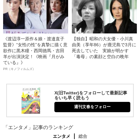
《渡辺淳一原作＆娘・渡邉直子
【独自】昭和の大女優・小川真
監督》“女性の性”を真摯に描く意
由美（享年86）が鹿児島で3月に
欲作に黒木瞳・西岡德馬・吉田
死去していた 実娘が明かす
羊が出演決定！《映画『月がみ
「毒母」の素顔と空白の晩年
ている』》
PR（キノフィルムズ）
X(旧Twitter)をフォローして最新記事
をいち早く読もう
週刊文春をフォロー
「エンタメ」記事のランキング
エンタメ
総合