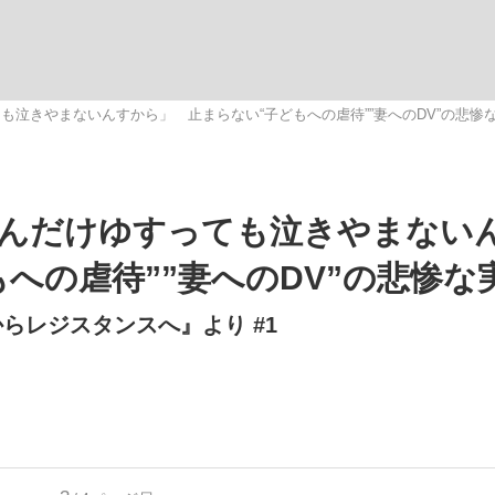
観る将棋、読
泣きやまないんすから」 止まらない“子どもへの虐待””妻へのDV”の悲惨
”の真実 選手が明かす...
「敗因分析は一切聞かれなか
んだけゆすっても泣きやまない
への虐待””妻へのDV”の悲惨な
らレジスタンスへ』より #1
の国から』倉本聰氏（91...