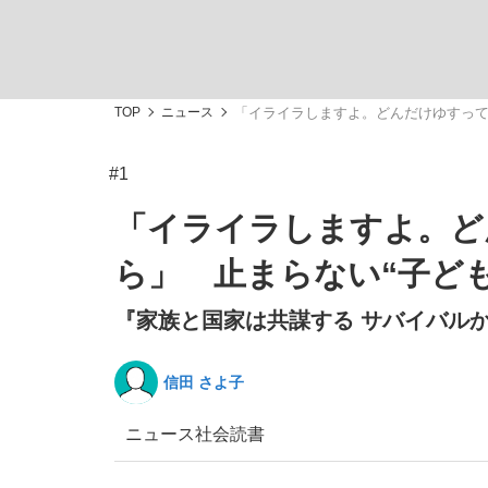
TOP
ニュース
「イライラしますよ。どんだけゆすっても
#1
「最悪の空気のまま解散」WBC日本代表“敗戦
私のあのとき、私のいま
「イライラしますよ。ど
ら」 止まらない“子ども
『家族と国家は共謀する サバイバルか
信田 さよ子
ニュース
社会
読書
「クマが悪者扱いされているのが悲しい」『北
キングの誕生を、目撃せよ。