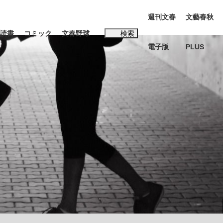
週刊文春
文藝春秋
読書
コミック
文春野球
検索
電子版
PLUS
インタビュー
読書
#松田聖子
本田圭佑が初めて明かした日本代表監督に...
K-POPアイドルたち