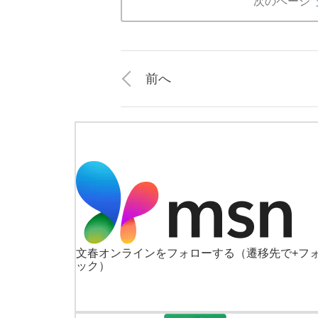
次のページ
前へ
文春オンラインをフォローする
（遷移先で+フ
ック）