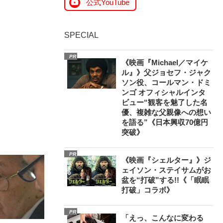
公式YouTube
SPECIAL
PR
《映画『Michael／マイケ
ル』》父ジョセフ・ジャク
ソン役、コールマン・ドミ
ンゴ オフィシャルインタ
ビュー“観客を魅了した名
優、複雑な父親像への想い
を語る”《日本興収70億円
突破》
PR
《映画『シェルター』》ジ
ェイソン・ステイサムがお
盆を“打破”する!!《「眠眠
打破」コラボ》
PR
「えっ、こんなに変わる