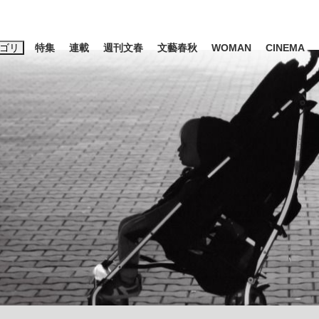
ゴリ
特集
連載
週刊文春
文藝春秋
WOMAN
CINEMA
キーワード入力
ス
エンタメ
ライフ
ビジネス
ーワードタグ一覧
山凌輝
#高市早苗
#後藤真希
#森岡毅
#城彰二
#内田有紀
#亀和田武
み会、JIN→伊豆の...
「90%は失敗する。でも…」
日本生まれの