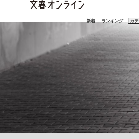
新着
ランキング
カテ
スクープ
ニュー
おすすめのキ
#藤田晋
#三
#玉木雄一郎
《BTS厳戒トーキョー滞在記》RM→渋谷で飲
終戦から81年