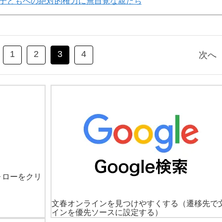
子どもへの絶対的権力に無自覚な親たち
1
2
3
4
次へ
ォローをクリ
文春オンラインを見つけやすくする
（遷移先で
インを優先ソースに設定する）