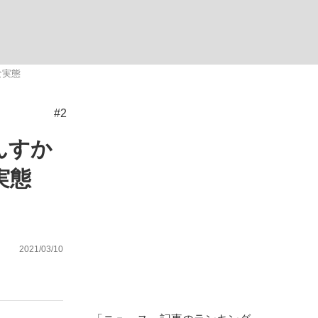
む将棋
な実態
#2
った」侍ジャパン選手が証言した“NPB聞...
んすか
実態
2021/03/10