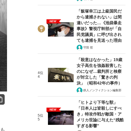
「飯塚幸三は上級国民だ
から逮捕されない」は間
NEW
違いだった…《池袋暴走
事故》警視庁幹部が「自
民党議員」に呼び出され
ても逮捕を見送った理由
守田 哲
「殺意はなかった」19歳
女子高生を強姦殺害した
のになぜ…裁判所と検察
4位
4
が対立した「驚きの判
決」（昭和42年の事件）
鉄人ノンフィクション編集部
「ヒトより下等な獣」
「日本人は皆殺しにすべ
NEW
き」特攻作戦が敵国・ア
5位
5
メリカ世論に与えた“残酷
すぎる影響”
待も