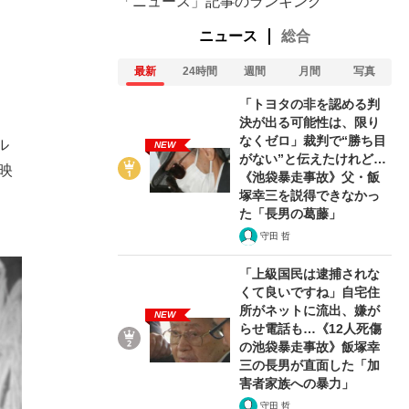
「ニュース」記事のランキング
ニュース
総合
最新
24時間
週間
月間
写真
「トヨタの非を認める判
決が出る可能性は、限り
なくゼロ」裁判で“勝ち目
ル
NEW
がない”と伝えたけれど…
映
《池袋暴走事故》父・飯
塚幸三を説得できなかっ
た「長男の葛藤」
守田 哲
「上級国民は逮捕されな
くて良いですね」自宅住
所がネットに流出、嫌が
NEW
らせ電話も…《12人死傷
の池袋暴走事故》飯塚幸
三の長男が直面した「加
害者家族への暴力」
守田 哲