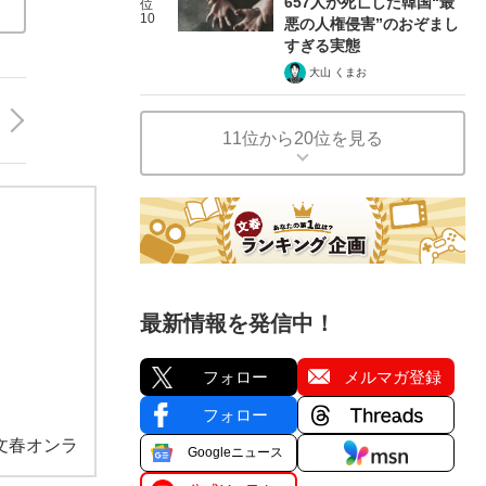
657人が死亡した韓国“最
位
10
悪の人権侵害”のおぞまし
すぎる実態
大山 くまお
11位から20位を見る
最新情報を発信中！
フォロー
メルマガ登録
フォロー
文春オンラ
Googleニュース