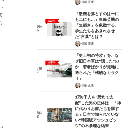
保阪 正康
い
「敵機を落とすのは一に
て
も二にも…」東條英機の
NEW
な
「無能さ」を象徴する、
6位
6
学生たちをあきれさせ
た“言葉”とは？
保阪 正康
「史上初の特攻」を、な
ぜ旧日本軍は“隠した”の
NEW
か…若者ばかりが死地に
7位
7
送られた「残酷なカラク
リ」
保阪 正康
3万8千人を“恐怖で支
配”した男の正体は…「神
に代わりお前たちを罰す
8位
る」日本で知られていな
8
い“韓国版アウシュビッ
ツ”の不条理な結末
が