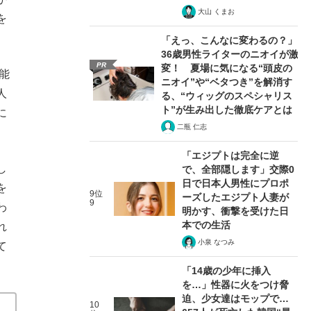
大山 くまお
を
「えっ、こんなに変わるの？」
36歳男性ライターのニオイが激
PR
変！ 夏場に気になる“頭皮の
能
ニオイ”や“ベタつき”を解消す
人
る、“ウィッグのスペシャリス
ト”が生み出した徹底ケアとは
に
二瓶 仁志
「エジプトは完全に逆
し
で、全部隠します」交際0
日で日本人男性にプロポ
を
9位
ーズしたエジプト人妻が
9
わ
明かす、衝撃を受けた日
本での生活
れ
小泉 なつみ
て
「14歳の少年に挿入
を…」性器に火をつけ脅
迫、少女達はモップで…
10