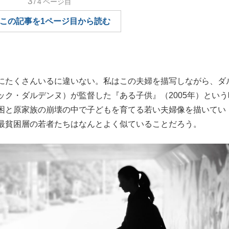
3
/4
ページ目
もっと見る
もっと見る
この記事を1ページ目から読む
にたくさんいるに違いない。私はこの夫婦を描写しながら、ダ
ク・ダルデンヌ）が監督した『ある子供』（2005年）という
困と原家族の崩壊の中で子どもを育てる若い夫婦像を描いてい
最貧困層の若者たちはなんとよく似ていることだろう。