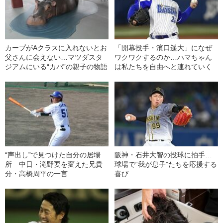
カープがAクラスに入れないとお
「開幕投手・濱口遥大」になぜ
父さんに会えない…マツダスタ
ワクワクするのか…ハマちゃん
ジアムにいる“カバ”の親子の物語
は私たちを自由へと連れていく
“声出し”で見つけた自分の居場
阪神・石井大智の投球に拍手…
所 中日・滝野要を変えた兄貴
球場で“我が息子”たちを応援する
分・高橋周平の一言
喜び