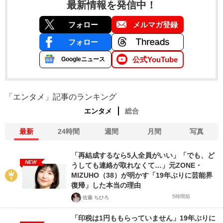
最新情報を発信中！
フォロー
メルマガ登録
フォロー
公式YouTube
Googleニュース
「エンタメ」記事のランキング
エンタメ
総合
最新
24時間
週間
月間
写真
「再結成するなら5人全員がいい」「でも、ど
NEW
うしても連絡が取れなくて…」元ZONE・
MIZUHO（38）が明かす「19年ぶりに芸能界
復帰」した本当の理由
5時間前
佐藤 ちひろ
「印税は1円ももらっていません」19年ぶりに