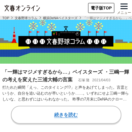
電子版TOP
メニュー
TOP
文春野球コラム
横浜DeNAベイスターズ
「一輝はマジメすぎるから…」ベ
「一輝はマジメすぎるから…」ベイスターズ ・三嶋一輝
の考えを変えた三浦大輔の言葉
石塚 隆
2021/04/03
打たれた瞬間「えっ、このタイミング!?」と声をあげてしまった。言霊と
いうか、自分を追い込むのが早いというか……。いずれにせよ三嶋一輝ら
しいな、と思わずにはいられなかった。 昨季の7月末にDeNAのクローザ
ーに抜擢さ…
続きを読む