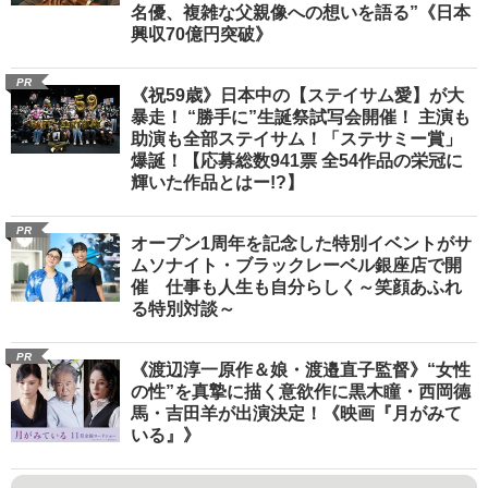
名優、複雑な父親像への想いを語る”《日本
興収70億円突破》
PR
《祝59歳》日本中の【ステイサム愛】が大
暴走！ “勝手に”生誕祭試写会開催！ 主演も
助演も全部ステイサム！「ステサミー賞」
爆誕！【応募総数941票 全54作品の栄冠に
輝いた作品とはー!?】
PR
オープン1周年を記念した特別イベントがサ
ムソナイト・ブラックレーベル銀座店で開
催 仕事も人生も自分らしく～笑顔あふれ
る特別対談～
PR
《渡辺淳一原作＆娘・渡邉直子監督》“女性
の性”を真摯に描く意欲作に黒木瞳・西岡德
馬・吉田羊が出演決定！《映画『月がみて
いる』》