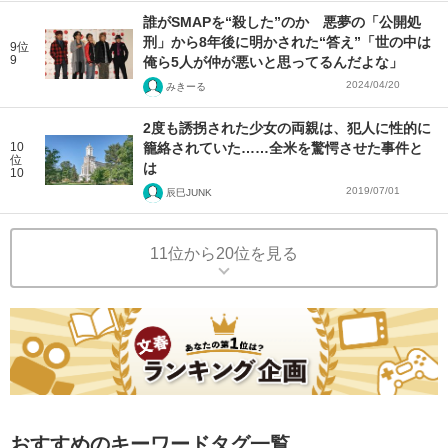
誰がSMAPを“殺した”のか 悪夢の「公開処
刑」から8年後に明かされた“答え”「世の中は
9位
9
俺ら5人が仲が悪いと思ってるんだよな」
2024/04/20
みきーる
2度も誘拐された少女の両親は、犯人に性的に
10
籠絡されていた……全米を驚愕させた事件と
位
は
10
2019/07/01
辰巳JUNK
11位から20位を見る
おすすめのキーワードタグ一覧