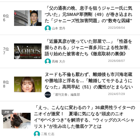
「父の通夜の晩、息子を狙うジャニー氏に気
づいた」元SMAP草彅剛（49）が巻き込まれ
6位
6
た「ジャニーズ性加害問題」の“数奇な因縁”
2023/08/04
山本 雲丹
「近藤真彦が使っていた部屋で…」「性器を
握らされる」ジャニー喜多川による性加害、
7位
7
語り始めた被害者たち《徹底取材の裏側》
2026/08/07
髙橋 大介
ヌードも不倫も厭わず、離婚後も市川海老蔵
や勝地涼と浮名を…「離婚してモテるように
8位
8
なった」高岡早紀（51）の魔性がとまらない
2024/07/29
「週刊文春」編集部
「えっ、こんなに変わるの？」36歳男性ライターの
PR
ニオイが激変！ 夏場に気になる“頭皮のニオ
イ”や“ベタつき”を解消する、“ウィッグのスペシャ
リスト”が生み出した徹底ケアとは
二瓶 仁志