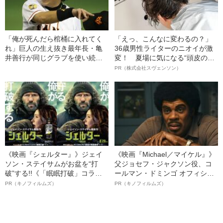
「俺が死んだら棺桶に入れてく
「えっ、こんなに変わるの？」
れ」巨人の生え抜き最年長・亀
36歳男性ライターのニオイが激
井善行が同じグラブを使い続け
変！ 夏場に気になる“頭皮のニ
る理由
オイ”や“ベタつき”を解消す
PR（株式会社スヴェンソン）
る、“ウィッグのスペシャリス
ト”が生み出した徹底ケアとは
《映画『シェルター』》ジェイ
《映画『Michael／マイケル』》
ソン・ステイサムがお盆を“打
父ジョセフ・ジャクソン役、コ
破”する!!《「眠眠打破」コラ
ールマン・ドミンゴ オフィシャ
ボ》
ルインタビュー“観客を魅了した
PR（キノフィルムズ）
PR（キノフィルムズ）
名優、複雑な父親像への想いを
語る”《日本興収70億円突破》