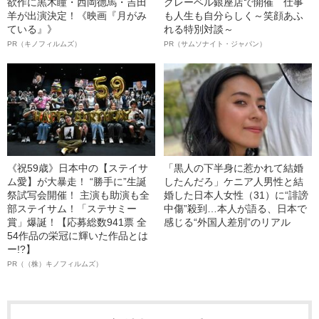
欲作に黒木瞳・西岡德馬・吉田
クレーベル銀座店で開催 仕事
羊が出演決定！《映画『月がみ
も人生も自分らしく～笑顔あふ
ている』》
れる特別対談～
PR（キノフィルムズ）
PR（サムソナイト・ジャパン）
《祝59歳》日本中の【ステイサ
「黒人の下半身に惹かれて結婚
ム愛】が大暴走！ “勝手に”生誕
したんだろ」ケニア人男性と結
祭試写会開催！ 主演も助演も全
婚した日本人女性（31）に“誹謗
部ステイサム！「ステサミー
中傷”殺到…本人が語る、日本で
賞」爆誕！【応募総数941票 全
感じる“外国人差別”のリアル
54作品の栄冠に輝いた作品とは
ー!?】
PR（（株）キノフィルムズ）