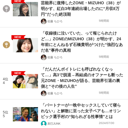
NEW
芸能界に復帰したZONE・MIZUHO（38）が
明かす、紅白3年連続出場したのに“月収8万
円”だった絶頂期
5時間前
佐藤 ちひろ
「収録後に泣いていた、って報じられたけ
NEW
ど…」ZONEのMIZUHO（38）が明かす、24
年前にとんねるず石橋貴明がつけた“強烈なあ
だ名”事件の真相
5時間前
佐藤 ちひろ
「だんだんボイトレにも呼ばれなくなっ
NEW
て…」高3で脱退→再結成のオファーも断った
4位
元ZONE・MIZUHOが語る、芸能界引退の裏
4
側と“その後の人生”
5時間前
佐藤 ちひろ
「パートナーが一晩中セックスしていて寝ら
れない」と解散に至った女子ペアも…オリン
5位
5
ピック選手村の“知られざる性事情”とは
2024/07/30
辰巳JUNK