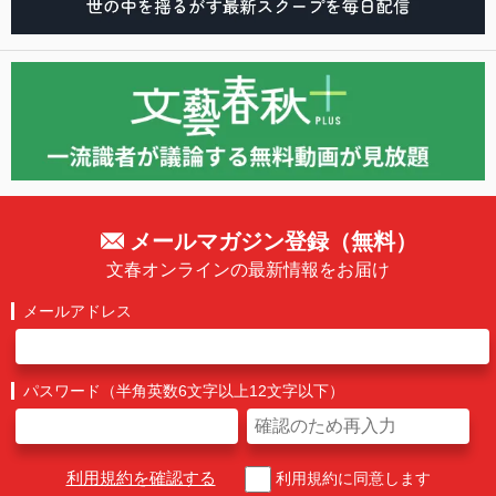
メールマガジン登録（無料）
文春オンラインの最新情報をお届け
メールアドレス
パスワード（半角英数6文字以上12文字以下）
利用規約を確認する
利用規約に同意します