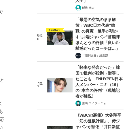
人生」
飯伏 幸太
で
「最悪の空気のまま解
散」WBC日本代表“敗
SCOOP!
戦”の真実 選手が明か
6位
す“井端ジャパン”首脳陣
6
ほんとうの評価「良い距
離感だったコーチは…」
「週刊文春」編集部
「軽率な発言だった」韓
国で批判が殺到→謝罪し
たことも…ENHYPEN日本
と
7位
人メンバー・ニキ（19）
7
の“本当の評判”〈現地記
者が解説〉
て
吉崎 エイジーニョ
あ
《WBCの裏側》大谷翔平
応
「幻の登板計画」、侍ジ
ャパンが語る「井口新監
い