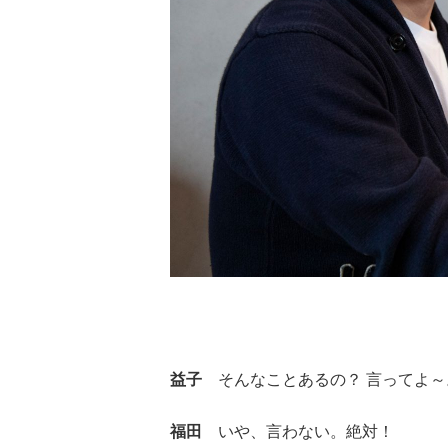
益子
そんなことあるの？ 言ってよ～
福田
いや、言わない。絶対！