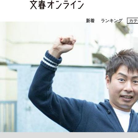
新着
ランキング
カテ
スクープ
ニュー
おすすめのキ
#藤田晋
#三
#玉木雄一郎
「90%は失敗する。でも…」本田圭佑が初め
終戦から81年