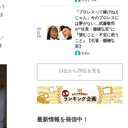
ゆるま 小林
いう
「プロレスって稼げねえ
ま
じゃん」今のプロレスに
は夢がない…武藤敬司
10
が“社長・棚橋弘至”に
位
『望むこと・不安に思う
10
い
こと』【引退・棚橋弘
ま
至】
双葉社
11位から20位を見る
最新情報を発信中！