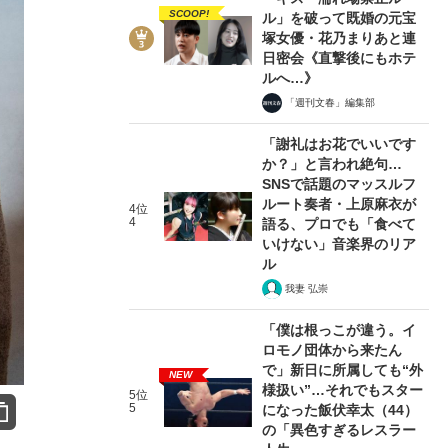
SCOOP!
ル」を破って既婚の元宝
塚女優・花乃まりあと連
日密会《直撃後にもホテ
ルへ…》
「週刊文春」編集部
「謝礼はお花でいいです
か？」と言われ絶句…
SNSで話題のマッスルフ
ルート奏者・上原麻衣が
4位
4
語る、プロでも「食べて
いけない」音楽界のリア
ル
我妻 弘崇
「僕は根っこが違う。イ
ロモノ団体から来たん
で」新日に所属しても“外
NEW
様扱い”…それでもスター
5位
5
になった飯伏幸太（44）
の「異色すぎるレスラー