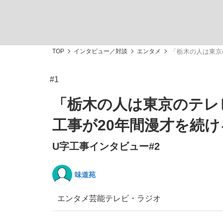
TOP
インタビュー／対談
エンタメ
「栃木の人は東京
#1
「敗因分析は一切聞かれなかった」侍ジャパン選
キングの誕生を、目撃せよ。
「栃木の人は東京のテレ
工事が20年間漫才を続け
U字工事インタビュー#2
the Style
味道苑
エンタメ
芸能
テレビ・ラジオ
「目標達成できなかったからと言って…」サッ