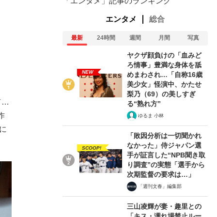
「エンタメ」記事のランキング
エンタメ
総合
最新
24時間
週間
月間
写真
ヤクザ顔負けの「血みど
ろ情事」豊満な身体を舐
NEW
めまわされ…「自称16歳
美少女」怪演中、かたせ
梨乃（69）の美しすぎ
て…
る“熟れ方”
作
ゆるま 小林
に
「敗因分析は一切聞かれ
なかった」侍ジャパン選
SCOOP!
手が証言した“NPB聞き取
り調査”の実態「選手から
次期監督の要求は…」
「週刊文春」編集部
三山凌輝が妻・趣里との
「キス・濡れ場禁止ルー