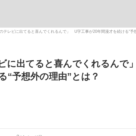
いまさら聞け
のテレビに出てると喜んでくれるんで」 U字工事が20年間漫才を続ける“予
手が証言した“NPB聞...
「クマが悪者扱いされているの
ビに出てると喜んでくれるんで」
る“予想外の理由”とは？
もっと見る
カー日本代表・森保一監督...