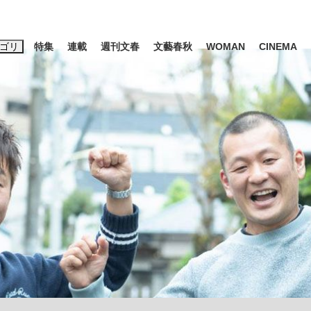
ゴリ
特集
連載
週刊文春
文藝春秋
WOMAN
CINEMA
キーワード入力
ス
エンタメ
ライフ
ビジネス
ーワードタグ一覧
山凌輝
#高市早苗
#後藤真希
#森岡毅
#城彰二
#内田有紀
観る将棋、読
#池上彰
て明かした日本代表監督に...
「最悪の空気のまま解散」W