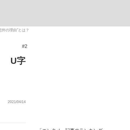
ない資産運用のすべて
想外の理由”とは？
#2
が悲しい」『北の国から』倉本聰氏（91...
 U字
2021/04/14