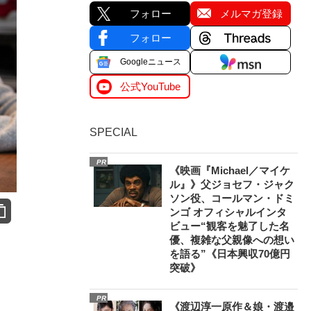
フォロー
メルマガ登録
フォロー
Googleニュース
公式YouTube
SPECIAL
PR
《映画『Michael／マイケ
ル』》父ジョセフ・ジャク
ソン役、コールマン・ドミ
ンゴ オフィシャルインタ
ビュー“観客を魅了した名
優、複雑な父親像への想い
を語る”《日本興収70億円
突破》
PR
《渡辺淳一原作＆娘・渡邉