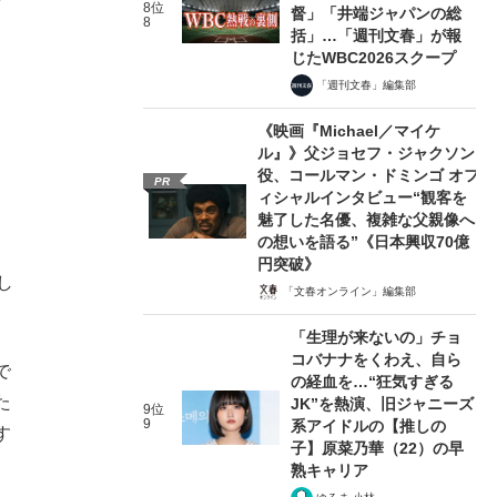
8位
督」「井端ジャパンの総
8
括」…「週刊文春」が報
じたWBC2026スクープ
「週刊文春」編集部
《映画『Michael／マイケ
ル』》父ジョセフ・ジャクソン
役、コールマン・ドミンゴ オフ
PR
ィシャルインタビュー“観客を
魅了した名優、複雑な父親像へ
の想いを語る”《日本興収70億
円突破》
し
「文春オンライン」編集部
「生理が来ないの」チョ
コバナナをくわえ、自ら
で
の経血を…“狂気すぎる
た
JK”を熱演、旧ジャニーズ
9位
9
系アイドルの【推しの
す
子】原菜乃華（22）の早
熟キャリア