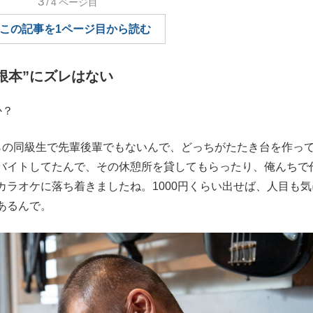
3
/4
ページ目
もっと見る
この記事を1ページ目から読む
根本”にズレはない
か？
の同級生で先輩後輩でもないんで、どっちがたたき台を作っ
バイトしてたんで、その休憩所を貸してもらったり、俺んちで
ラオケに落ち着きましたね。1000円くらい出せば、人目も気
あるんで。