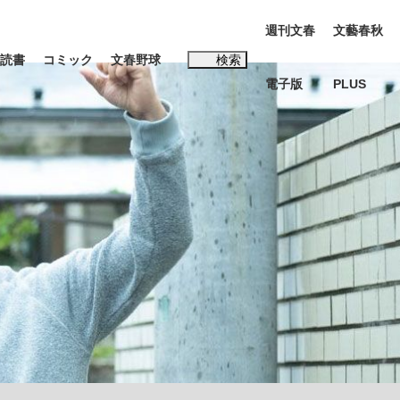
週刊文春
文藝春秋
読書
コミック
文春野球
検索
電子版
PLUS
インタビュー
読書
#松田聖子
む将棋
BC日本代表“敗戦”の真実 選手が明かす...