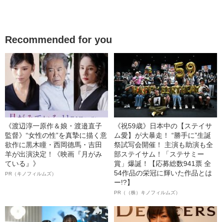
Recommended for you
《渡辺淳一原作＆娘・渡邉直子
《祝59歳》日本中の【ステイサ
監督》“女性の性”を真摯に描く意
ム愛】が大暴走！ “勝手に”生誕
欲作に黒木瞳・西岡德馬・吉田
祭試写会開催！ 主演も助演も全
羊が出演決定！《映画『月がみ
部ステイサム！「ステサミー
ている』》
賞」爆誕！【応募総数941票 全
54作品の栄冠に輝いた作品とは
PR（キノフィルムズ）
ー!?】
PR（（株）キノフィルムズ）