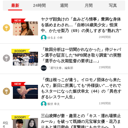
最新
24時間
週間
月間
写真
ヤクザ顔負けの「血みどろ情事」豊満な身体
NEW
を舐めまわされ…「自称16歳美少女」怪演
中、かたせ梨乃（69）の美しすぎる“熟れ方”
20時間前
ゆるま 小林
「敗因分析は一切聞かれなかった」侍ジャパ
SCOOP!
ン選手が証言した“NPB聞き取り調査”の実態
「選手から次期監督の要求は…」
23時間前
「週刊文春」編集部
「僕は根っこが違う。イロモノ団体から来た
NEW
んで」新日に所属しても“外様扱い”…それで
もスターになった飯伏幸太（44）の「異色す
ぎるレスラー人生」
13時間前
飯伏 幸太
三山凌輝が妻・趣里との「キス・濡れ場禁止
SCOOP!
ルール」を破って既婚の元宝塚女優・花乃ま
4位
4
りあと連日密会《直撃後にもホテルへ…》