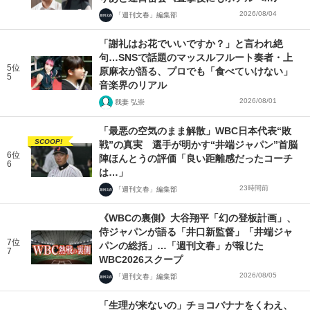
2026/08/04
「週刊文春」編集部
「謝礼はお花でいいですか？」と言われ絶
句…SNSで話題のマッスルフルート奏者・上
5位
原麻衣が語る、プロでも「食べていけない」
5
音楽界のリアル
2026/08/01
我妻 弘崇
「最悪の空気のまま解散」WBC日本代表“敗
SCOOP!
戦”の真実 選手が明かす“井端ジャパン”首脳
6位
陣ほんとうの評価「良い距離感だったコーチ
6
は…」
23時間前
「週刊文春」編集部
《WBCの裏側》大谷翔平「幻の登板計画」、
侍ジャパンが語る「井口新監督」「井端ジャ
7位
パンの総括」…「週刊文春」が報じた
7
WBC2026スクープ
2026/08/05
「週刊文春」編集部
「生理が来ないの」チョコバナナをくわえ、