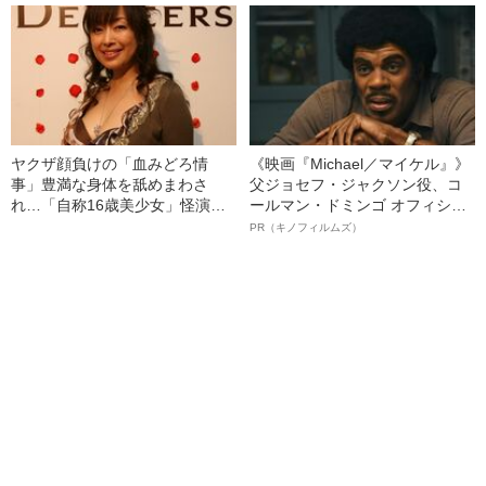
ヤクザ顔負けの「血みどろ情
《映画『Michael／マイケル』》
事」豊満な身体を舐めまわさ
父ジョセフ・ジャクソン役、コ
れ…「自称16歳美少女」怪演
ールマン・ドミンゴ オフィシャ
中、かたせ梨乃（69）の美しす
ルインタビュー“観客を魅了した
PR（キノフィルムズ）
ぎる“熟れ方”
名優、複雑な父親像への想いを
語る”《日本興収70億円突破》