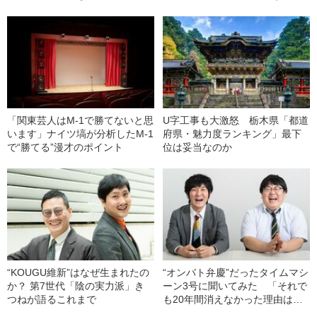
か？」
への抵抗
「関東芸人はM-1で勝てないと思
U字工事も大激怒 栃木県「都道
います」ナイツ塙が分析したM-1
府県・魅力度ランキング」最下
で“勝てる”漫才のポイント
位は妥当なのか
“KOUGU維新”はなぜ生まれたの
“オンバト弁慶”だったタイムマシ
か？ 第7世代「陰の実力派」き
ーン3号に聞いてみた 「それで
つねが語るこれまで
も20年間消えなかった理由は何
ですか？」