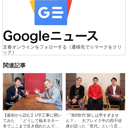
文春オンラインをフォローする
（遷移先で☆マークをクリ
ック）
関連記事
【最初から読む】U字工事に聞い
「“第8世代”探しは早すぎませ
てみた 「どうして栃木ネタ一
ん？」 大ブレイク中の四千頭
本でここまで生き残れたんです
身が語った「世代」という言葉