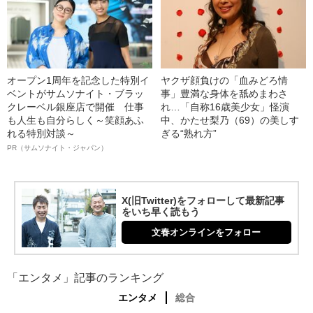
オープン1周年を記念した特別イ
ヤクザ顔負けの「血みどろ情
ベントがサムソナイト・ブラッ
事」豊満な身体を舐めまわさ
クレーベル銀座店で開催 仕事
れ…「自称16歳美少女」怪演
も人生も自分らしく～笑顔あふ
中、かたせ梨乃（69）の美しす
れる特別対談～
ぎる“熟れ方”
PR（サムソナイト・ジャパン）
X(旧Twitter)をフォローして最新記事
をいち早く読もう
文春オンラインをフォロー
「エンタメ」記事のランキング
エンタメ
総合