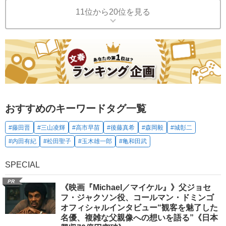
11位から20位を見る
おすすめのキーワードタグ一覧
#藤田晋
#三山凌輝
#高市早苗
#後藤真希
#森岡毅
#城彰二
#内田有紀
#松田聖子
#玉木雄一郎
#亀和田武
SPECIAL
PR
《映画『Michael／マイケル』》父ジョセ
フ・ジャクソン役、コールマン・ドミンゴ
オフィシャルインタビュー“観客を魅了した
名優、複雑な父親像への想いを語る”《日本