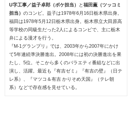
U字工事／益子卓郎（ボケ担当）
と
福田薫（ツッコミ
担当）
のコンビ。益子は1978年6月16日栃木県出身。
福田は1978年5月12日栃木県出身。栃木県立大田原高
等学校の同級生だった2人によるコンビで、主に栃木
弁による漫才を行う。
『M-1グランプリ』では、2003年から2007年にかけ
て5年連続準決勝進出。2008年には初の決勝進出を果
たし、5位。そこから多くのバラエティ番組などに出
演し、活躍。最近も『有吉ゼミ』『有吉の壁』（日テ
レ系）、『マツコ＆有吉 かりそめ天国』（テレ朝
系）などで存在感を見せている。