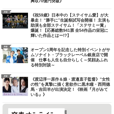
興収70億円突破》
PR
《祝59歳》日本中の【ステイサム愛】が大
暴走！ “勝手に”生誕祭試写会開催！ 主演も
助演も全部ステイサム！「ステサミー賞」
爆誕！【応募総数941票 全54作品の栄冠に
輝いた作品とはー!?】
PR
オープン1周年を記念した特別イベントがサ
ムソナイト・ブラックレーベル銀座店で開
催 仕事も人生も自分らしく～笑顔あふれ
る特別対談～
PR
《渡辺淳一原作＆娘・渡邉直子監督》“女性
の性”を真摯に描く意欲作に黒木瞳・西岡德
馬・吉田羊が出演決定！《映画『月がみて
いる』》