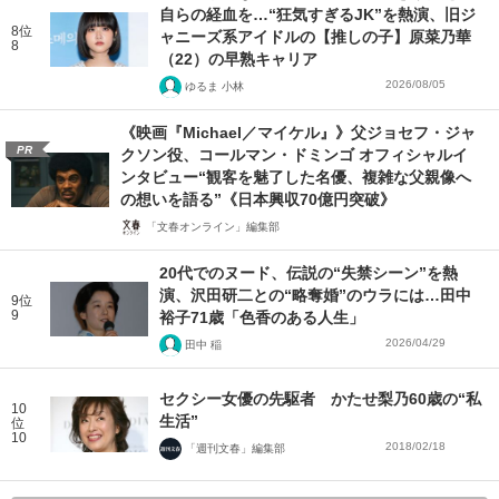
自らの経血を…“狂気すぎるJK”を熱演、旧ジ
8位
ャニーズ系アイドルの【推しの子】原菜乃華
8
（22）の早熟キャリア
2026/08/05
ゆるま 小林
《映画『Michael／マイケル』》父ジョセフ・ジャ
PR
クソン役、コールマン・ドミンゴ オフィシャルイ
ンタビュー“観客を魅了した名優、複雑な父親像へ
の想いを語る”《日本興収70億円突破》
「文春オンライン」編集部
20代でのヌード、伝説の“失禁シーン”を熱
演、沢田研二との“略奪婚”のウラには…田中
9位
9
裕子71歳「色香のある人生」
2026/04/29
田中 稲
セクシー女優の先駆者 かたせ梨乃60歳の“私
10
生活”
位
10
2018/02/18
「週刊文春」編集部