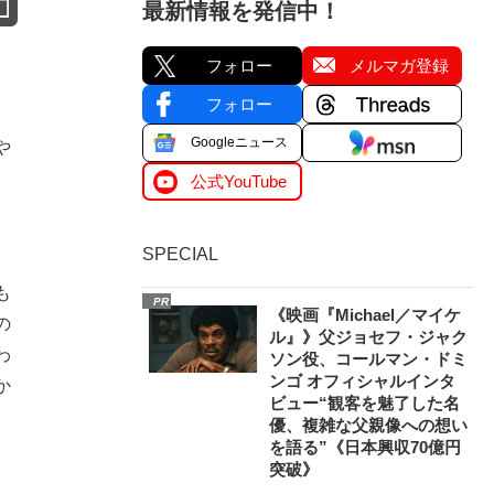
最新情報を発信中！
フォロー
メルマガ登録
フォロー
Googleニュース
や
公式YouTube
SPECIAL
も
PR
《映画『Michael／マイケ
の
ル』》父ジョセフ・ジャク
わ
ソン役、コールマン・ドミ
ンゴ オフィシャルインタ
か
ビュー“観客を魅了した名
優、複雑な父親像への想い
を語る”《日本興収70億円
突破》