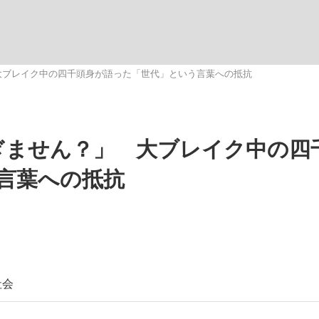
いまさら聞け
 大ブレイク中の四千頭身が語った「世代」という言葉への抵抗
手が証言した“NPB聞...
「クマが悪者扱いされているの
すぎません？」 大ブレイク中の四
言葉への抵抗
もっと見る
社会
カー日本代表・森保一監督...