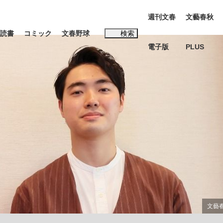
週刊文春
文藝春秋
読書
コミック
文春野球
検索
電子版
PLUS
インタビュー
読書
#松田聖子
む将棋
BC日本代表“敗戦”の真実 選手が明かす...