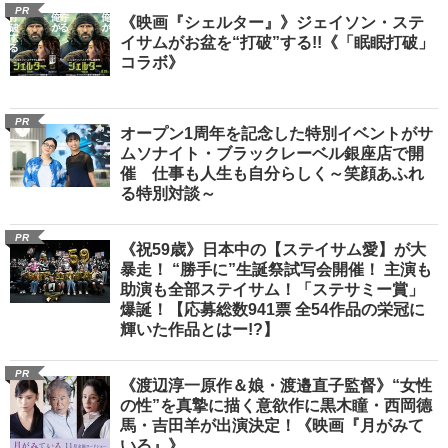
PR
《映画『シェルター』》ジェイソン・ステ
イサムがお盆を“打破”する!!《「眠眠打破」
コラボ》
PR
オープン1周年を記念した特別イベントがサ
ムソナイト・ブラックレーベル銀座店で開
催 仕事も人生も自分らしく～笑顔あふれ
る特別対談～
PR
《祝59歳》日本中の【ステイサム愛】が大
暴走！ “勝手に”生誕祭試写会開催！ 主演も
助演も全部ステイサム！「ステサミー賞」
爆誕！【応募総数941票 全54作品の栄冠に
輝いた作品とはー!?】
PR
《渡辺淳一原作＆娘・渡邉直子監督》“女性
の性”を真摯に描く意欲作に黒木瞳・西岡德
馬・吉田羊が出演決定！《映画『月がみて
いる』》