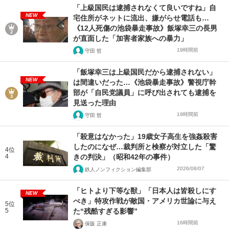
「上級国民は逮捕されなくて良いですね」自
NEW
宅住所がネットに流出、嫌がらせ電話も…
《12人死傷の池袋暴走事故》飯塚幸三の長男
が直面した「加害者家族への暴力」
19時間前
守田 哲
「飯塚幸三は上級国民だから逮捕されない」
NEW
は間違いだった…《池袋暴走事故》警視庁幹
部が「自民党議員」に呼び出されても逮捕を
見送った理由
19時間前
守田 哲
「殺意はなかった」19歳女子高生を強姦殺害
したのになぜ…裁判所と検察が対立した「驚
4位
4
きの判決」（昭和42年の事件）
2026/08/07
鉄人ノンフィクション編集部
「ヒトより下等な獣」「日本人は皆殺しにす
NEW
べき」特攻作戦が敵国・アメリカ世論に与え
5位
5
た“残酷すぎる影響”
16時間前
保阪 正康