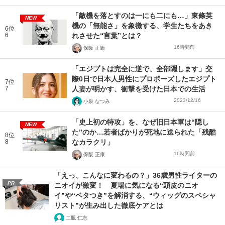
「敵機を落とすのは一にも二にも…」東條英
NEW
機の「無能さ」を象徴する、学生たちをあき
6位
6
れさせた“言葉”とは？
16時間前
保阪 正康
「エジプトは完全に逆で、全部隠します」交
際0日で日本人男性にプロポーズしたエジプト
7位
7
人妻が明かす、衝撃を受けた日本での生活
2023/12/16
小泉 なつみ
「史上初の特攻」を、なぜ旧日本軍は“隠し
NEW
た”のか…若者ばかりが死地に送られた「残酷
8位
8
なカラクリ」
16時間前
保阪 正康
「えっ、こんなに変わるの？」36歳男性ライターの
PR
ニオイが激変！ 夏場に気になる“頭皮のニオ
イ”や“ベタつき”を解消する、“ウィッグのスペシャ
リスト”が生み出した徹底ケアとは
二瓶 仁志