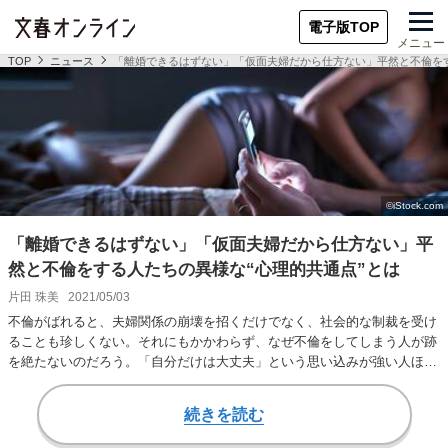
電子版TOP
メニュー
TOP
ニュース
「離婚できるはずない」「仮面夫婦だから仕方ない」平然と不倫をす
「離婚できるはずない」「仮面夫婦だから仕方ない」平
然と不倫をする人たちの異様な“心理的共通点”とは
片田 珠美
2021/05/03
不倫がばれると、夫婦関係の崩壊を招くだけでなく、社会的な制裁を受け
ることも珍しくない。それにもかかわらず、なぜ不倫をしてしまう人が跡
を絶たないのだろう。「自分だけは大丈夫」という思い込みが強い人ほ
ど、不倫を繰り返し…
続きを読む