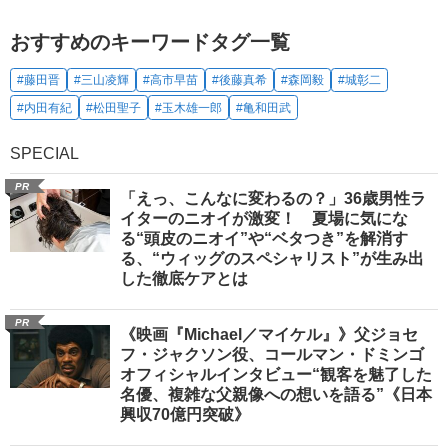
おすすめのキーワードタグ一覧
#藤田晋
#三山凌輝
#高市早苗
#後藤真希
#森岡毅
#城彰二
#内田有紀
#松田聖子
#玉木雄一郎
#亀和田武
SPECIAL
PR
「えっ、こんなに変わるの？」36歳男性ラ
イターのニオイが激変！ 夏場に気にな
る“頭皮のニオイ”や“ベタつき”を解消す
る、“ウィッグのスペシャリスト”が生み出
した徹底ケアとは
PR
《映画『Michael／マイケル』》父ジョセ
フ・ジャクソン役、コールマン・ドミンゴ
オフィシャルインタビュー“観客を魅了した
名優、複雑な父親像への想いを語る”《日本
興収70億円突破》