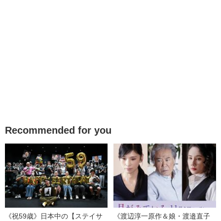
Recommended for you
《祝59歳》日本中の【ステイサ
《渡辺淳一原作＆娘・渡邉直子