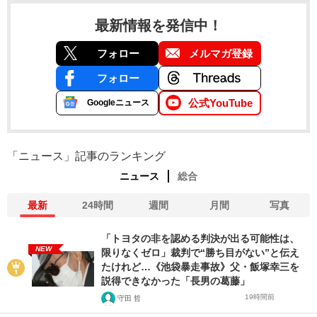
最新情報を発信中！
フォロー
メルマガ登録
フォロー
公式YouTube
Googleニュース
「ニュース」記事のランキング
ニュース
総合
最新
24時間
週間
月間
写真
「トヨタの非を認める判決が出る可能性は、
NEW
限りなくゼロ」裁判で“勝ち目がない”と伝え
たけれど…《池袋暴走事故》父・飯塚幸三を
説得できなかった「長男の葛藤」
19時間前
守田 哲