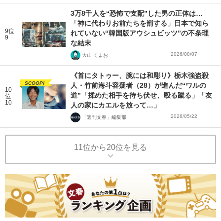
3万8千人を“恐怖で支配”した男の正体は…
「神に代わりお前たちを罰する」日本で知ら
9位
れていない“韓国版アウシュビッツ”の不条理
9
な結末
2026/08/07
大山 くまお
《首にタトゥー、腕には和彫り》栃木強盗殺
SCOOP!
人・竹前海斗容疑者（28）が進んだ“ワルの
10
道”「揉めた相手を待ち伏せ、殴る蹴る」「友
位
10
人の家にカエルを放って…」
2026/05/22
「週刊文春」編集部
11位から20位を見る