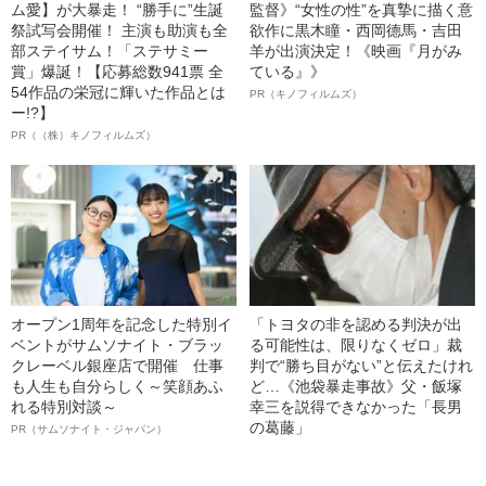
ム愛】が大暴走！ “勝手に”生誕
監督》“女性の性”を真摯に描く意
祭試写会開催！ 主演も助演も全
欲作に黒木瞳・西岡德馬・吉田
部ステイサム！「ステサミー
羊が出演決定！《映画『月がみ
賞」爆誕！【応募総数941票 全
ている』》
54作品の栄冠に輝いた作品とは
PR（キノフィルムズ）
ー!?】
PR（（株）キノフィルムズ）
オープン1周年を記念した特別イ
「トヨタの非を認める判決が出
ベントがサムソナイト・ブラッ
る可能性は、限りなくゼロ」裁
クレーベル銀座店で開催 仕事
判で“勝ち目がない”と伝えたけれ
も人生も自分らしく～笑顔あふ
ど…《池袋暴走事故》父・飯塚
れる特別対談～
幸三を説得できなかった「長男
の葛藤」
PR（サムソナイト・ジャパン）