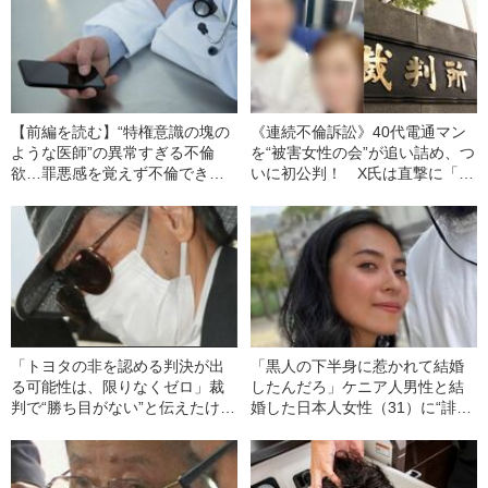
【前編を読む】“特権意識の塊の
《連続不倫訴訟》40代電通マン
ような医師”の異常すぎる不倫
を“被害女性の会”が追い詰め、つ
欲…罪悪感を覚えず不倫できる
いに初公判！ X氏は直撃に「同
男性の“思い込み”
時進行の恋愛の一環」
「トヨタの非を認める判決が出
「黒人の下半身に惹かれて結婚
る可能性は、限りなくゼロ」裁
したんだろ」ケニア人男性と結
判で“勝ち目がない”と伝えたけれ
婚した日本人女性（31）に“誹謗
ど…《池袋暴走事故》父・飯塚
中傷”殺到…本人が語る、日本で
幸三を説得できなかった「長男
感じる“外国人差別”のリアル
の葛藤」