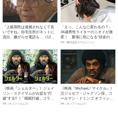
「上級国民は逮捕されなくて良
「えっ、こんなに変わるの？」
いですね」自宅住所がネットに
36歳男性ライターのニオイが激
流出、嫌がらせ電話も…《12人
変！ 夏場に気になる“頭皮のニ
死傷の池袋暴走事故》飯塚幸三
オイ”や“ベタつき”を解消す
PR（株式会社スヴェンソン）
の長男が直面した「加害者家族
る、“ウィッグのスペシャリス
への暴力」
ト”が生み出した徹底ケアとは
《映画『シェルター』》ジェイ
《映画『Michael／マイケル』》
ソン・ステイサムがお盆を“打
父ジョセフ・ジャクソン役、コ
破”する!!《「眠眠打破」コラ
ールマン・ドミンゴ オフィシャ
ボ》
ルインタビュー“観客を魅了した
PR（キノフィルムズ）
PR（キノフィルムズ）
名優、複雑な父親像への想いを
語る”《日本興収70億円突破》